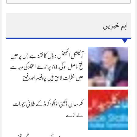
اہم خبریں
آرٹیفشل انٹلیجنس دجال کا فتنہ ہے جس پر ہمیں
فتح حاصل ہو گی،AI پر اندھے اعتماد کی وجہ سے
ہمیں خطرات لاحق ہیں پروفیسر احمد رفیق
کلرسیداں ڈکیتی‘ڈاکو1 کروڑ کے طلائی زیورات
لے اڑے