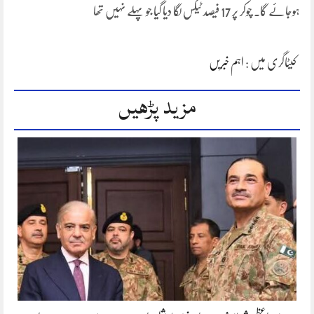
ہوجائے گا۔ چوکر پر 17 فیصد ٹیکس لگا دیا گیا جو پہلے نہیں تھا
کیٹاگری میں :
اہم خبریں
مزید پڑھیں