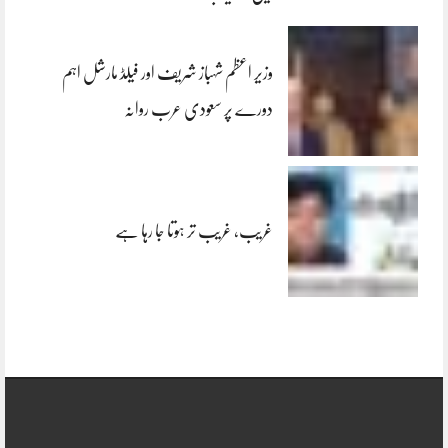
وزیر اعظم شہباز شریف اور فیلڈ مارشل اہم
دورے پر سعودی عرب روانہ
غریب، غریب تر ہوتا جا رہا ہے