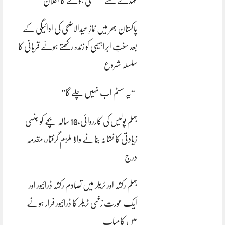
عہدے سے مستعفی ہونے کا اعلان
پاکستان بھر میں نمازِ عیدالاضحی کی ادائیگی کے
بعد سنتِ ابراہیمی کو زندہ رکھتے ہوئے قربانی کا
سلسلہ شروع
“یہ سسٹم اب نہیں چلے گا”
جہلم پولیس کی کارروائی،10 سالہ بچے کو جنسی
زیادتی کا نشانہ بنانے والا ملزم گرفتار،مقدمہ
درج
جہلم رکشہ اور ٹریلر میں تصادم رکشہ ڈرائیور اور
ایک عورت زخمی ٹریلر کا ڈرائیور فرار ہونے
میں کامیاب