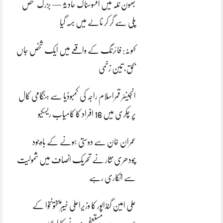
بھون نلہ میں افسوسناک حادثہ — بزرگ شخص
پلی سے گر کر نالے میں بہہ گیا
کہوٹہ: فائرنگ کے واقعے میں ایک شخص جاں
بحق، تین زخمی
انجینئر قمراسلام راجہ کی کمبوڈیا سے ہنگامی کال
پر چکری میں 16 افراد کا کامیاب ریسکیو
عمران خان سے دوستی ہونے کے باوجود
چودھری نثار نے تحریک انصاف میں شمولیت
سے انکاری رہے
علی امین گنڈاپور کا وزیراعلیٰ خیبرپختونخوا کے