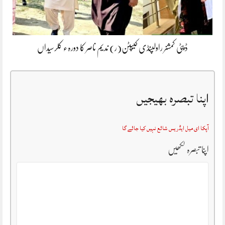
ڈپٹی کمشنر راولپنڈی کیپٹن(ر) ندیم ناصر کا دورہء کلرسیداں
اپنا تبصرہ بھیجیں
آپکا ای میل ایڈریس شائع نہیں کیا جائے گا
اپنا تبصرہ لکھیں