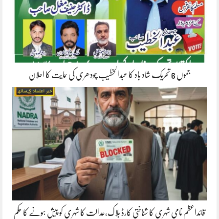
جموں 6 تحریک شاد باد کا عبدالخطیب چودھری کی حمایت کا اعلان
قائداعظم نامی شہری کا شناختی کارڈ بلاک،عدالت کا شہری کو پیش ہونے کا حکم