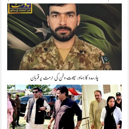
چارسدہ کا بہادر سپوت وطن کی حرمت پر قربان