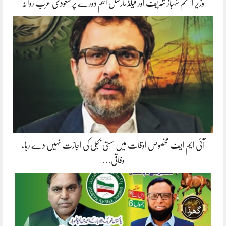
وزیر اعظم شہباز شریف اور فیلڈ مارشل اہم دورے پر سعودی عرب روانہ
آئی ایم ایف مخصوص اوقات میں سستی بجلی کی اجازت نہیں دے رہا،
وفاقی…