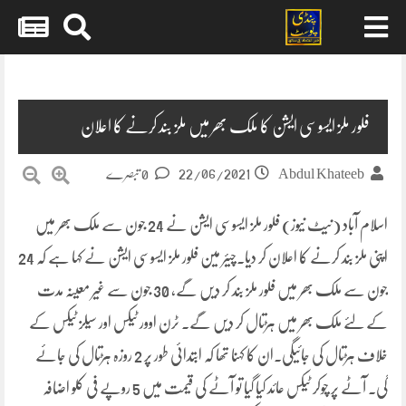
Skip
to
content
فلور ملز ایسوسی ایشن کا ملک بھر میں ملز بند کرنے کا اعلان
22/06/2021
Abdul Khateeb
0 تبصرے
اسلام آباد (نیٹ نیوز) فلور ملز ایسوسی ایشن نے 24 جون سے ملک بھر میں
اپنی ملز بند کرنے کا اعلان کر دیا۔چیئر مین فلور ملز ایسوسی ایشن نے کہا ہے کہ 24
جون سے ملک بھر میں فلور ملز بند کر دیں گے، 30 جون سے غیر معینہ مدت
کے لئے ملک بھر میں ہڑتال کر دیں گے۔ ٹرن اوور ٹیکس اور سیلز ٹیکس کے
خلاف ہڑتال کی جائیگی۔ان کا کہنا تھا کہ ابتدائی طور پر 2 روزہ ہڑتال کی جائے
گی۔ آٹے پر چوکر ٹیکس عائد کیا گیا تو آٹے کی قیمت میں 5 روپے فی کلو اضافہ