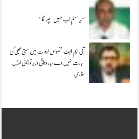
“یہ سسٹم اب نہیں چلے گا”
آئی ایم ایف مخصوص اوقات میں سستی بجلی کی
اجازت نہیں دے رہا، وفاقی وزیر توانائی اویس
لغاری