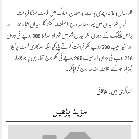
کلرسیداں(نمائندہ پنڈی پوسٹ)رمضان المبارک میں فروٹ مہنگا فروخت
کرنے پر کلرسیداں میں پہلا مقدمہ درج،اسسٹنٹ کمشنر کلر سیداں شبانہ نذیر نے
پرائس چیکنگ کے دوران کلر سیداں شہر میں شہزاد احمد کیلا 300 روپے فی درجن
اور سفید سیب 500 روپے کلو فروخت کر تے پایا گیا جبکہ سرکاری لسٹ پر کیلا
240 روپے فی درجن اور سیب 265 روپے فی کلو درج تھا۔جس پر دوکاندار
شہزاد احمد کے خلاف مقدمہ درج کر لیا گیا۔
کیٹاگری میں :
علاقائی
مزید پڑھیں