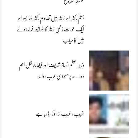
سلسلہ شروع
جہلم رکشہ اور ٹریلر میں تصادم رکشہ ڈرائیور اور
ایک عورت زخمی ٹریلر کا ڈرائیور فرار ہونے
میں کامیاب
وزیر اعظم شہباز شریف اور فیلڈ مارشل اہم
دورے پر سعودی عرب روانہ
غریب، غریب تر ہوتا جا رہا ہے