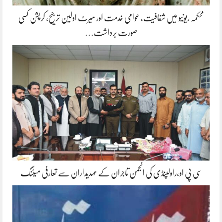
محکمہ ریونیو میں شفافیت، عوامی خدمت اور میرٹ اولین ترجیح، کرپشن کسی
صورت برداشت…
سی پی او،راولپنڈی کی انجمن تاجران کے عہدیداران سے تعارفی میٹنگ