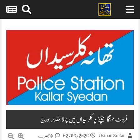
Skip
to
content
فروٹ مہنگا بیچنے پر کلرسیداں میں پہلا مقدمہ درج
02/03/2026
Usman Sultan
0 تبصرے