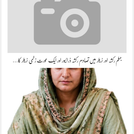
جہلم رکشہ اور ٹریلر میں تصادم رکشہ ڈرائیور اور ایک عورت زخمی ٹریلر کا…