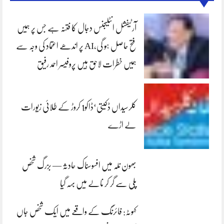
آرٹیفشل انٹلیجنس دجال کا فتنہ ہے جس پر ہمیں
فتح حاصل ہو گی،AI پر اندھے اعتماد کی وجہ سے
ہمیں خطرات لاحق ہیں پروفیسر احمد رفیق
کلرسیداں ڈکیتی‘ڈاکو1 کروڑ کے طلائی زیورات
لے اڑے
بھون نلہ میں افسوسناک حادثہ — بزرگ شخص
پلی سے گر کر نالے میں بہہ گیا
کہوٹہ: فائرنگ کے واقعے میں ایک شخص جاں