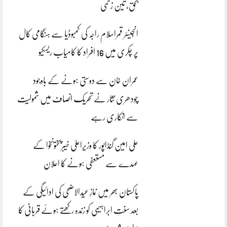
بحق، تین زخمی
انجینئر قمراسلام راجہ کی کمبوڈیا سے ہنگامی کال
پر چکری میں 16 افراد کا کامیاب ریسکیو
عمران خان سے دوستی ہونے کے باوجود
چودھری نثار نے تحریک انصاف میں شمولیت
سے انکاری رہے
علی امین گنڈاپور کا وزیراعلیٰ خیبرپختونخوا کے
عہدے سے مستعفی ہونے کا اعلان
پاکستان بھر میں نمازِ عیدالاضحی کی ادائیگی کے
بعد سنتِ ابراہیمی کو زندہ رکھتے ہوئے قربانی کا