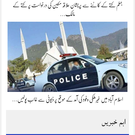
جہلم کتے کے کاٹنے سے پریشان علاقہ مکین کی درخواست پر کتے کے
مالک…
اسلام آباد میں غیرملکی وفود کی آمد کے موقع پر ڈیوٹی سے غائب پولیس…
اہم خبریں