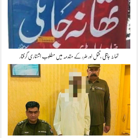
تھانہ جاتلی ،قتل اور ضرر کے مقدمہ میں مطلوب اشتہاری گرفتار