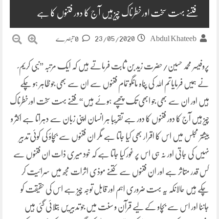
فتنے بہت سخت اورخطرناک چیز ہیں آج کا دور فتنوں کا ہے
23/05/2020
Abdul Khateeb
0 تبصرے
پروفیسر محمد حسین/حضرت زید بن ثابت فرماتے ہیں کہ ایک مرتبہ ”نبی کریم ؐ
نے ہمیں فرمایاتم اللہ کی پناہ مانگو تمام فتنوں سے ان سے بھی جو ظاہر ہو چکے
ہیں اور ان سے بھی جو ابھی تک چھپے ہوئے ہیں“فتنے بہت سخت اورخطرناک
چیز ہیں آج کا دور فتنوں کا دور ہے تقریبا ہر انسان اپنی زبان سے دہراتا ہے اکثر و
بیشتر مجلس میں اس کا اقرار بھی کیا جاتا ہے مگر ان فتنوں سے بچاؤ کی کوئی تدبیر
نہیں کی جاتی اور نہ ہی اس پر غور کیا جاتا ہے کہ خود میری ذات ان فتنوں سے
کس قدر متاثر ہے اور ان فتنوں سے کتنے موذی اثرات مجھ میں سرائیت کر
چکے ہیں حالانکہ یہ بہت ضروری اہم اور قابل توجہ چیز ہے اس کی حقیقت کو
جاننا اور اس سے بچاو کے لیے قرآن و سنت میں جو تدبیر یں بتلائی گئی ہیں