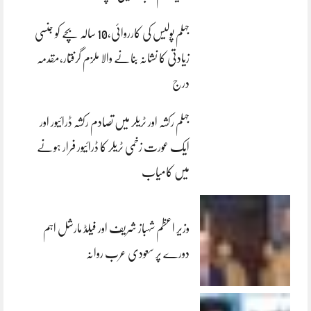
جہلم پولیس کی کارروائی،10 سالہ بچے کو جنسی
زیادتی کا نشانہ بنانے والا ملزم گرفتار،مقدمہ
درج
جہلم رکشہ اور ٹریلر میں تصادم رکشہ ڈرائیور اور
ایک عورت زخمی ٹریلر کا ڈرائیور فرار ہونے
میں کامیاب
وزیر اعظم شہباز شریف اور فیلڈ مارشل اہم
دورے پر سعودی عرب روانہ