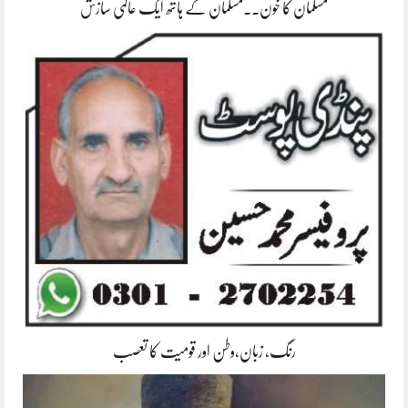
مسلمان کا خون۔۔مسلمان کے ہاتھ ایک عالمی سازش
رنگ، زبان،وطن اور قومیت کا تعصب