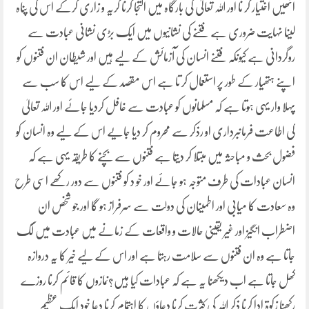
انھیں اختیار کر نا اور اللہ تعالیٰ کی بارگاہ میں التجا کرنا گریہ و زاری کرکے اس کی پناہ
لینا نہایت ضروری ہے فتنے کی نشانیوں میں ایک بڑی نشانی عبادت سے
روگردانی ہے کیونکہ فتنے انسان کی آزمائش کے لیے ہیں اور شیطان ان فتنوں کو
اپنے ہتھیار کے طور پر استعمال کر تا ہے اس مقصد کے لیے اس کا سب سے
پہلا وار یہی ہوتا ہے کہ مسلمانوں کو عبادت سے غافل کردیا جائے اور اللہ تعالیٰ
کی اطاعت فرمانبرداری او رذکر سے محروم کر دیا جایے اس کے لیے وہ انسان کو
فضول بحث و مباحثہ میں مبتلا کر دیتا ہے فتنوں سے بچنے کا طریقہ یہی ہے کہ
انسان عبادات کی طرف متوجہ ہو جائے اور خو د کو فتنوں سے دور رکھے اسی طرح
وہ سعادت کا میابی اور اطمینان کی دولت سے سرفراز ہو گا اور جو شخص ان
اضطراب انگیز اور غیر یقینی حالات و واقعات کے زمانے میں عبادت میں لگ
جاتا ہے وہ ان فتنوں سے سلامت رہتا ہے اور اس کے لیے خیر کا یہ دروازہ
کھل جاتا ہے اب دیکھنا یہ ہے کہ عبادات کیا ہیں؟نمازوں کا قائم کرنا روزے
رکھنا زکوۃ ادا کرنا ذکر اللہ کی کثرت کرنا دعاؤں کا اہتمام کرنا دعا خود ایک عظیم