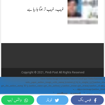
غریب، غریب تر ہوتا جا رہا ہے
Copyright © 2021, Pindi Post All Rights Reserved.
// Show Author Image with Author Name in UrduPaper Theme function
urdu_paper_author_image_with_name($content) { if (is_single()) { $author_id =
get_the_author_meta('ID'); $author_name = get_the_author(); $author_avatar = get_avatar($author_id, 48);
// 48px size image $author_html = '
' . $author_name . '
' . $author_avatar . '
فیس بک
ٹویٹر
واٹس ایپ
'; return $author_html . $content; } return $content; } add_filter('the_content',
'urdu_paper_author_image_with_name');