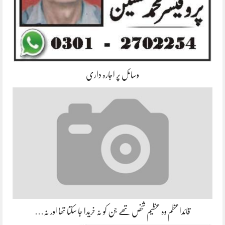
وسائل پر اجارہ داری
قائداعظم وہ عظیم شخص تھے جن کو نہ خریدا جا سکتا تھا اور نہ…