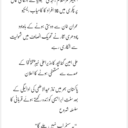
انجینئر قمراسلام راجہ کی کمبوڈیا سے ہنگامی کال
پر چکری میں 16 افراد کا کامیاب ریسکیو
عمران خان سے دوستی ہونے کے باوجود
چودھری نثار نے تحریک انصاف میں شمولیت
سے انکاری رہے
علی امین گنڈاپور کا وزیراعلیٰ خیبرپختونخوا کے
عہدے سے مستعفی ہونے کا اعلان
پاکستان بھر میں نمازِ عیدالاضحی کی ادائیگی کے
بعد سنتِ ابراہیمی کو زندہ رکھتے ہوئے قربانی کا
سلسلہ شروع
“یہ سسٹم اب نہیں چلے گا”