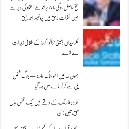
فتح حاصل ہو گی،AI پر اندھے اعتماد کی وجہ سے
ہمیں خطرات لاحق ہیں پروفیسر احمد رفیق
کلرسیداں ڈکیتی‘ڈاکو1 کروڑ کے طلائی زیورات
لے اڑے
بھون نلہ میں افسوسناک حادثہ — بزرگ شخص
پلی سے گر کر نالے میں بہہ گیا
کہوٹہ: فائرنگ کے واقعے میں ایک شخص جاں
بحق، تین زخمی