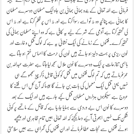
فرمائی ہے اللہ تعالیٰ کے بندو بھائی بھائی بن جاو ایک مسلمان دوسرے مسلمان
کا بھائی ہے چنانچہ وہ نہ تو اسے رسوا کرتا ہے اور نہ اس پر ظلم کرتا ہے اور نہ اس
کی تحقیر کرتا ہے آدمی کے شر کے لیے یہ کافی ہے کہ وہ اپنے مسلمان بھائی کی
تحقیر کرے۔فتنوں کے زمانے کی ایک نشانی یہ ہے کہ لوگ قتل و غارت اور
خون ریزی پر بہت دلیز ہو جاتے ہیں خون کی حرمت کا احساس ختم ہو جاتا ہے
باہمی تنازعات پر ایک دوسرے کا خون حلا ل سمجھ لیاجاتا ہے حضرت عبداللہ بن
عمرؐ فرماتے ہیں کہ تم لوگ فتنوں میں قتل کو کوئی قابل ذکر چیز سمجھو گے ہی
نہیں یعنی قتل ایک معمول کی بات بن جائے گا جیسا کہ آج کل اس فتنے کا
عروج ہے سینکڑوں ہزاروں مسلمان قتل کیے جارہے ہیں اور ایک کے بعد
دوسرے کا خون اس بے دردی سے بہایا جارہا ہے کہ قاتل کے ماتھے پر کوئی
شکن تک نہیں ابھرتی آئیے دعا کیجئے کہ اللہ تعالیٰ ہمیں تمام ظاہری اور چھپے
ہوئے فتنوں سے نجات عطا فرمائے اور ان فتنوں کی گمراہی سے ہمیں سلامتی