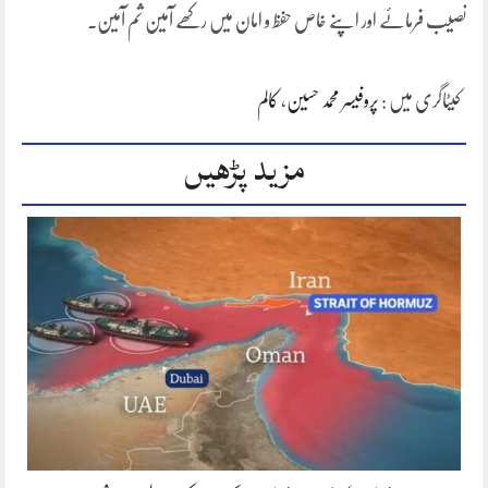
نصیب فرمائے اور اپنے خاص حفظ و امان میں رکھے آمین ثم آمین۔
کیٹاگری میں :
پروفیسر محمد حسین
،
کالم
مزید پڑھیں