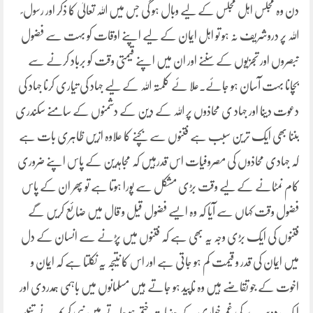
دن وہ مجلس اہل مجلس کے لیے وبال ہو گی جس میں اللہ تعالیٰ کا ذکر اور رسول ؐ
اللہ پر دروشریف نہ ہو تو اہل ایمان کے لیے اپنے اوقات کو بہت سے فضول
تبصروں اور تجزیوں کے سننے اور ان میں اپنے قیمتی وقت کو برباد کرنے سے
بچانا بہت آسان ہو جائے۔علا ئے کلمتہ اللہ کے لیے جہاد کی تیاری کرنا جہاد کی
دعوت دینا اور جہاد ی محاذوں پر اللہ کے دین کے دشمنوں کے سامنے سکندری
بننا بھی ایک ترین سبب ہے فتنوں سے بچنے کا علاوہ ازیں ظاہری بات ہے
کہ جہادی محاذوں کی مصروفیات اس قدرہیں کہ مجاہدین کے پاس اپنے ضروری
کام نمٹانے کے لیے وقت بڑی مشکل سے پورا ہوتا ہے تو پھر ان کے پاس
فضول وقت کہاں سے آیا کہ وہ ایسے فضول قیل و قال میں ضائع کریں گے
فتنوں کی ایک بڑی وجہ یہ بھی ہے کہ فتنوں میں پڑنے سے انسان کے دل
میں ایمان کی قدر و قیمت کم ہو جاتی ہے اور اس کا نتیجہ یہ نکلتا ہے کہ ایمان و
اخوت کے جو تقاضے ہیں وہ ناپید ہو جاتے ہیں مسلمانوں میں باہمی ہمدردی اور
ایک دوسرے کی غم خواری کے جذبات ختم ہو جاتے ہیں نبی کریم ؐ نے تنبیہہ