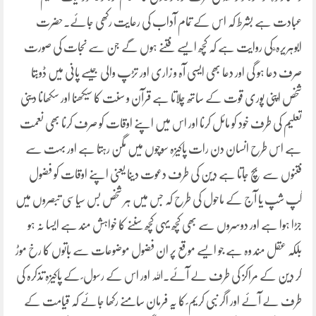
عبادت ہے بشرط کہ اس کے تمام آداب کی رعایت رکھی جائے۔حضرت
ابوہریرہ ؓ کی روایت ہے کہ کچھ ایسے فتنے ہوں گے جن سے نجات کی صورت
صرف دعا ہو گی اور دعا بھی ایسی آہ و زاری اور تڑپ والی جیسے پانی میں ڈوبتا
شخص اپنی پوری قوت کے ساتھ چلاتا ہے قرآن و سنت کا سیکھنا اور سکھانا دینی
تعلیم کی طرف خود کو مائل کرنا اور اس میں اپنے اوقات کو صرف کرنا بھی نعمت
ہے اس طرح انسان دن رات پاکیزہ سوچوں میں مگن رہتا ہے اور بہت سے
فتنوں سے بچ جاتا ہے دین کی طرف دعوت دینا یعنی اپنے اوقات کو فضول
گپ شپ یا آج کے ماحول کی طرح کہ جس میں ہر شخص بس سیاسی تبصروں میں
جڑا ہوا ہے اور دوسروں سے بھی کچھ یہی کچھ سننے کا خواہش مند ہے ایسا نہ ہو
بلکہ عقل مند وہ ہے جو ایسے موقع پر ان فضول موضوعات سے باتوں کا رخ موڑ
کر دین کے مراکز کی طرف لے آئے۔اللہ اور اس کے رسول ؐ کے پاکیزہ تذکرہ کی
طرف لے آئے اور اگر نبی کریم ؐ کا یہ فرمان سامنے رکھا جائے کہ قیامت کے