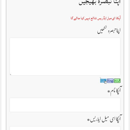
اپنا تبصرہ بھیجیں
آپکا ای میل ایڈریس شائع نہیں کیا جائے گا
اپنا تبصرہ لکھیں
آپکا نام
*
آپکا ای میل ایڈریس
*