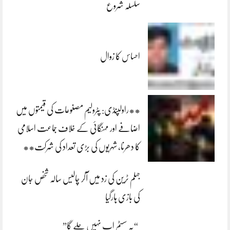
سلسلہ شروع
احساس کا زوال
**راولپنڈی: پٹرولیم مصنوعات کی قیمتوں میں
اضافے اور مہنگائی کے خلاف جماعت اسلامی
کا دھرنا، شہریوں کی بڑی تعداد کی شرکت**
جہلم ٹرین کی زد میں آکر چالیس سالہ شخص جان
کی بازی ہارگیا
“یہ سسٹم اب نہیں چلے گا”