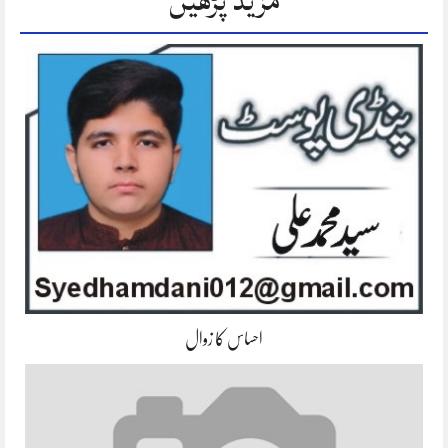
مزید پڑھیں
احساس کا زوال