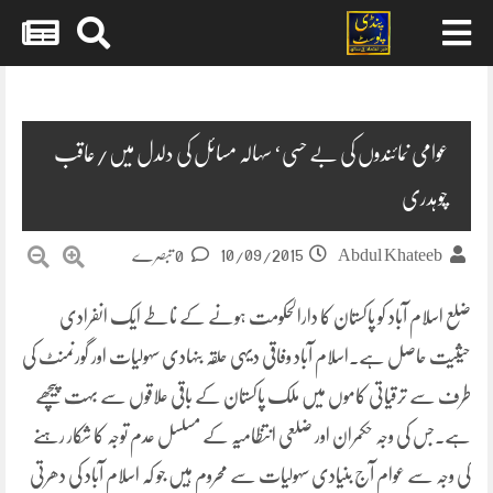
Skip
to
content
عوامی نمائندوں کی بے حسی‘ سہالہ مسائل کی دلدل میں/عاقب
چوہدری
10/09/2015
Abdul Khateeb
0 تبصرے
ضلع اسلام آباد کو پاکستان کا دارالحکومت ہونے کے ناطے ایک انفرادی
حیثیت حاصل ہے۔اسلام آباد وفاقی دیہی حلقہ بنہادی سہولیات اور گورنمنٹ کی
طرف سے ترقیاتی کاموں میں ملک پاکستان کے باقی علاقوں سے بہت پیچھے
ہے۔جس کی وجہ حکمران اور ضلعی انتظامیہ کے مسلسل عدم توجہ کا
شکار رہنے
کی وجہ سے عوام آج بنیادی سہولیات سے محروم ہیں جو کہ اسلام آباد کی دھرتی