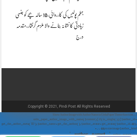
جہلم پولیس کی کارروائی،10 سالہ بچے کو جنسی
زیادتی کا نشانہ بنانے والا ملزم گرفتار،مقدمہ
درج
Copyright © 2021, Pindi Post All Rights Reserved.
// Show Author Image with Author Name in UrduPaper Theme function
urdu_paper_author_image_with_name($content) { if (is_single()) { $author_id =
get_the_author_meta('ID'); $author_name = get_the_author(); $author_avatar = get_avatar($author_id, 48);
// 48px size image $author_html = '
' . $author_name . '
' . $author_avatar . '