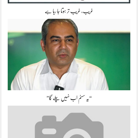
غریب، غریب تر ہوتا جا رہا ہے
“یہ سسٹم اب نہیں چلے گا”