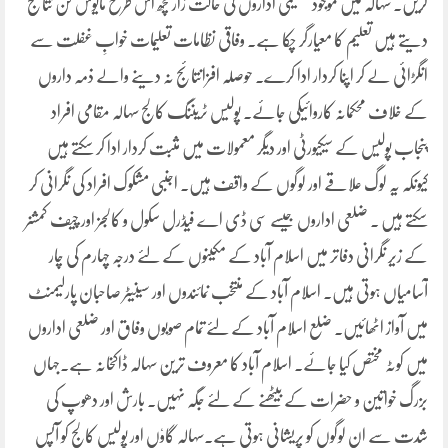
کریں۔ سہالہ میں موجود تعلیمی اداروں کی حالت زار کچھ اس طرح مایوس کن نتائج
دیتے ہیں تعلیم کا معیارگر چکا ہے۔ وفاقی نظامات تعلیمات خوابِ غفلت سے
انگڑائی لے کر اپنا کردار ادا کرے۔ حوصلہ افزانتائج نہ دینے والے ذمہ داروں
کے خلاف محکمانہ کاروائیکی جائے۔ پولیس ٹریننگ کالج سہالہ مقامی افراد
پنجاب پولیس کے سیکیورٹی اور دیگر معمولات میں مثبت کردار ادا کر سکتے ہیں
کیونکہ یہ لوگ علاقے اور لوگوں کے واقف ہیں۔ اجنبی مشکوک افراد کی نگرانی کر
سکتے ہیں ۔ ضلعی اداروں جیسے سی ڈی اے فیڈرل سکول و کالجز اور چیف کمشنر
کے زیر نگرانی دفاتر میں اسلام آباد کے مکینوں کے لئے درجہ چہارم کی چار
آسامیاں ہوتی ہیں۔ اسلام آباد کے منتخب نمائندوں اور سینیٹر صاحبان پارلیمنٹ
میں آواز اٹھائیں۔ ضلع اسلام آباد کے لئے تمام صوبوں وفاق اور ضلعی اداروں
میں کوٹہ مختص کیا جائے۔ اسلام آباد کا معروف ترین سہالہ ڈاکخانہ ہے۔جہاں
بزرگ خواتین و حضرات کے بیٹھنے کے لئے جگہ نہیں۔ بارش اور دھوپ کی
شدت سے ان لوگوں کو پریشانی ہوتی ہے۔سہالہ گاوٗں اور پولیس کالج کو آپس