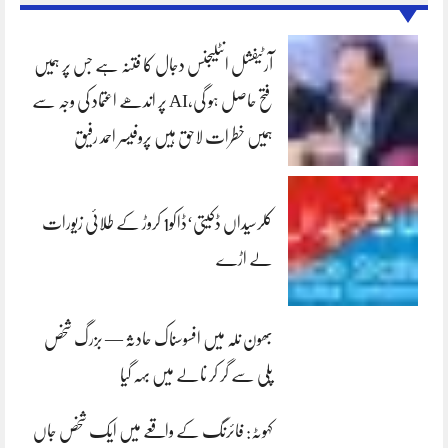
آرٹیفشل انٹلیجنس دجال کا فتنہ ہے جس پر ہمیں
فتح حاصل ہو گی،AI پر اندھے اعتماد کی وجہ سے
ہمیں خطرات لاحق ہیں پروفیسر احمد رفیق
کلرسیداں ڈکیتی‘ڈاکو1 کروڑ کے طلائی زیورات
لے اڑے
بھون نلہ میں افسوسناک حادثہ — بزرگ شخص
پلی سے گر کر نالے میں بہہ گیا
کہوٹہ: فائرنگ کے واقعے میں ایک شخص جاں