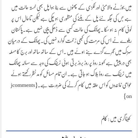
میں جوڑنے والامٹی اور لکڑی کے پھٹوں سے بنا ہوا پل بھی خستہ حالت میں
ہے جس کی جگہ نئے پل کے بننے کی منظوری ہو چکی ہے لیکن تاحال اس پر
کوئی کام نہ ہو سکا ۔پھاٹک کی حالت کسی سے ڈھکی چپی نہیں ہے۔پاکستان
ریلوے نے اس کی مرمت کی کبھی زحمت گوارہ نہیں کی۔پھاٹک کے درمیان
سڑک میں گہرے گڑے بنے ہوئے ہیں ۔اس کے ساتھ ساتھ اور برج کا مسلہ
بھی در پیش ہے کہوٹہ روڈ پر روز بروز برتی ہوئی ٹریفک کی وجہ سے سہالہ پھاٹک
میں ٹریفک سے روڈ بلاک ہو جاتی ہے۔ ان تمام مسائل کو مد نظر رکھتے ہوئے
عوامی نمائندوں کو اس حلقہ میں کام کرنے کی ضرورت ہے۔{jcomments
on}
کیٹاگری میں :
کالم