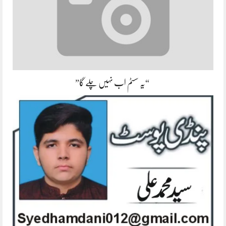
“یہ سسٹم اب نہیں چلے گا”