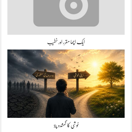
ایک اچھا مقرر اور خطیب
خوشی کا گمشدہ پتہ