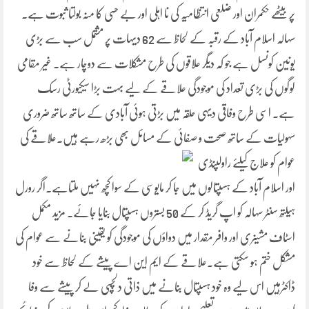
پر بیٹھے حکمران اور ضلعی انتظامیہ کی نا اہلی اور بے حسی کا منہ بولتا ثبوت ہے۔
سہالہ اسلام آباد کے رقبہ کے لحاظ سے 62 دیہات پر مشتمل سب سے بڑی
یونین کونسل ہے جو کہ دیگر علاقوں کی طرح مشکلات سے دوچار ہے۔ غیر مقامی
لوگوں کی بڑی تعداد کی موجودگی علاقے کے لیے بہت بڑا سیکیورٹی رسک
ہے۔ اسی طرح وفاقی دیہی حلقہ میں بڑتی ہوئی آبادی کے ساتھ ساتھ ضروری
سہولیات کے ساتھ صحت و صفائی کے مسائل بھی بڑھ رہے ہیں۔علاقے کی
عوام کو علاج
کیلئے راولپنڈی
اور اسلام آباد کے ہسپتالوں میں جا کر مایوسی کے سوا کچھ نہیں ملتاہے۔اگر رورل
ہیلتھ سنٹر سہالہ کو اپ گریڈ کر کے 50 بستروں ہسپتال بنایا جائے۔ مزید مکمل
اسٹاف مشینری اور وافر مقدار میں دواؤں کی موجودگی کو یقینی بنانے سے عوام کی
مشکل ختم ہو سکتی ہے۔علاقے کے ایم این اے پیشے کے لحاظ سے خود
ڈاکٹرہیں اس لیے وہ خود ہسپتال بنانے میں ذاتی دلچسپی لے کر پیشے سے وفا