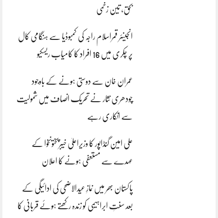
بحق، تین زخمی
انجینئر قمراسلام راجہ کی کمبوڈیا سے ہنگامی کال
پر چکری میں 16 افراد کا کامیاب ریسکیو
عمران خان سے دوستی ہونے کے باوجود
چودھری نثار نے تحریک انصاف میں شمولیت
سے انکاری رہے
علی امین گنڈاپور کا وزیراعلیٰ خیبرپختونخوا کے
عہدے سے مستعفی ہونے کا اعلان
پاکستان بھر میں نمازِ عیدالاضحی کی ادائیگی کے
بعد سنتِ ابراہیمی کو زندہ رکھتے ہوئے قربانی کا