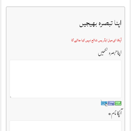
اپنا تبصرہ بھیجیں
آپکا ای میل ایڈریس شائع نہیں کیا جائے گا
اپنا تبصرہ لکھیں
آپکا نام
*