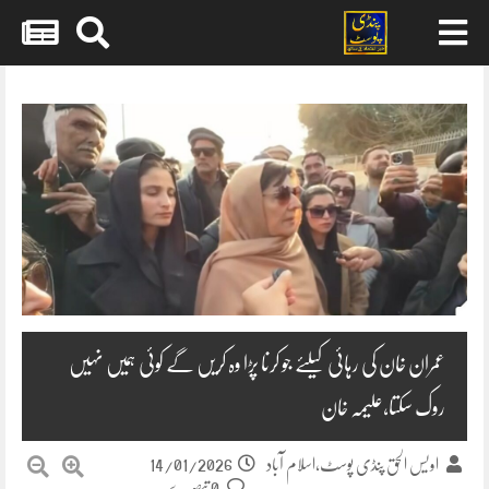
Skip
to
content
عمران خان کی رہائی کیلئے جو کرنا پڑا وہ کریں گے کوئی ہمیں نہیں
روک سکتا،علیمہ خان
14/01/2026
اویس الحق پنڈی پوسٹ،اسلام آباد
0 تبصرے