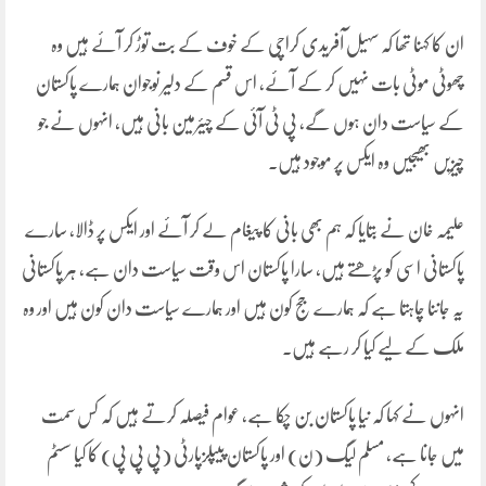
ان کا کہنا تھا کہ سہیل آفریدی کراچی کے خوف کے بت توڑ کر آئے ہیں وہ
چھوٹی موٹی بات نہیں کر کے آئے، اس قسم کے دلیر نوجوان ہمارے پاکستان
کے سیاست دان ہوں گے، پی ٹی آئی کے چیئرمین بانی ہیں، انہوں نے جو
چیزیں بھیجیں وہ ایکس پر موجود ہیں۔
علیمہ خان نے بتایا کہ ہم بھی بانی کا پیغام لے کر آئے اور ایکس پر ڈالا، سارے
پاکستانی اسی کو پڑھتے ہیں، سارا پاکستان اس وقت سیاست دان ہے، ہر پاکستانی
یہ جاننا چاہتا ہے کہ ہمارے جج کون ہیں اور ہمارے سیاست دان کون ہیں اور وہ
ملک کے لیے کیا کر رہے ہیں۔
انہوں نے کہا کہ نیا پاکستان بن چکا ہے، عوام فیصلہ کرتے ہیں کہ کس سمت
میں جانا ہے، مسلم لیگ (ن) اور پاکستان پیپلزپارٹی (پی پی پی) کا کیا سسٹم