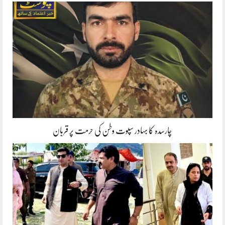
چارسدہ کا بہادر سپوت وطن کی حرمت پر قربان