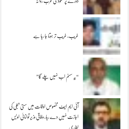
دورے پر سعودی عرب روانہ
غریب، غریب تر ہوتا جا رہا ہے
“یہ سسٹم اب نہیں چلے گا”
آئی ایم ایف مخصوص اوقات میں سستی بجلی کی
اجازت نہیں دے رہا، وفاقی وزیر توانائی اویس
لغاری