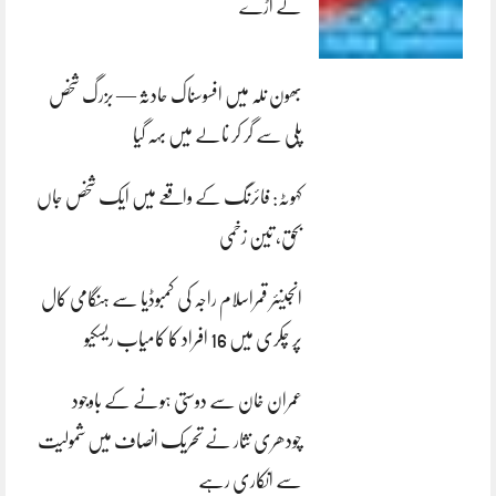
لے اڑے
بھون نلہ میں افسوسناک حادثہ — بزرگ شخص
پلی سے گر کر نالے میں بہہ گیا
کہوٹہ: فائرنگ کے واقعے میں ایک شخص جاں
بحق، تین زخمی
انجینئر قمراسلام راجہ کی کمبوڈیا سے ہنگامی کال
پر چکری میں 16 افراد کا کامیاب ریسکیو
عمران خان سے دوستی ہونے کے باوجود
چودھری نثار نے تحریک انصاف میں شمولیت
سے انکاری رہے