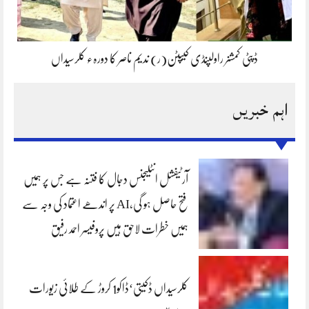
ڈپٹی کمشنر راولپنڈی کیپٹن(ر) ندیم ناصر کا دورہء کلرسیداں
اہم خبریں
آرٹیفشل انٹلیجنس دجال کا فتنہ ہے جس پر ہمیں
فتح حاصل ہو گی،AI پر اندھے اعتماد کی وجہ سے
ہمیں خطرات لاحق ہیں پروفیسر احمد رفیق
کلرسیداں ڈکیتی‘ڈاکو1 کروڑ کے طلائی زیورات