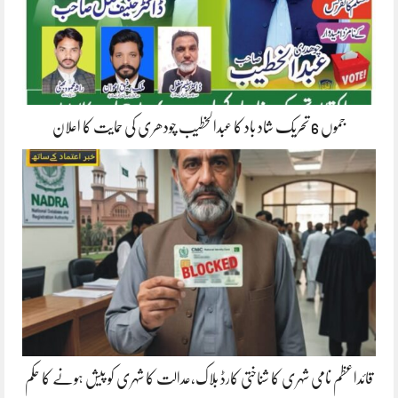
جموں 6 تحریک شاد باد کا عبدالخطیب چودھری کی حمایت کا اعلان
قائداعظم نامی شہری کا شناختی کارڈ بلاک،عدالت کا شہری کو پیش ہونے کا حکم