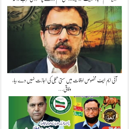
آئی ایم ایف مخصوص اوقات میں سستی بجلی کی اجازت نہیں دے رہا،
وفاقی…