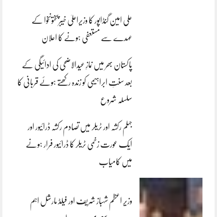
علی امین گنڈاپور کا وزیراعلیٰ خیبرپختونخوا کے
عہدے سے مستعفی ہونے کا اعلان
پاکستان بھر میں نمازِ عیدالاضحی کی ادائیگی کے
بعد سنتِ ابراہیمی کو زندہ رکھتے ہوئے قربانی کا
سلسلہ شروع
جہلم رکشہ اور ٹریلر میں تصادم رکشہ ڈرائیور اور
ایک عورت زخمی ٹریلر کا ڈرائیور فرار ہونے
میں کامیاب
وزیر اعظم شہباز شریف اور فیلڈ مارشل اہم