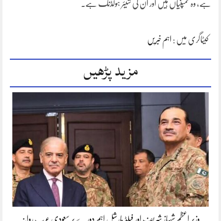
ہے، وہ کمپنیاں ہیں اور ان کی شیئر ہولڈنگ ہے۔
کیٹاگری میں :
اہم خبریں
مزید پڑھیں
وزیر اعظم شہباز شریف اور فیلڈ مارشل اہم دورے پر سعودی عرب روانہ