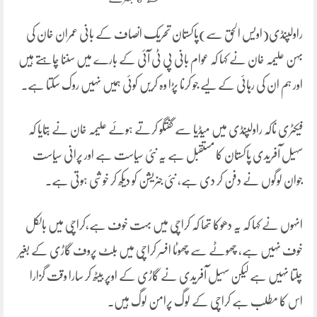
راولپنڈی(اویس الحق سے)پاکستان تحریک انصاف کے بانی عمران خان کی
بہن علیمہ خان نے کہا کہ عوام بانی پی ٹی آئی کے بارے میں سننا چاہتے ہیں
اور ہم ان کی رہائی کے لیے جو کرنا پڑا وہ کریں کوئی ہمیں نہیں روک سکتا ہے۔
فیکٹری ناکہ راولپنڈی میں میڈیا سے گفتگو کرتے ہوئے علیمہ خان نے بتایا کہ
سہیل آفریدی پاکستان کا مستقبل ہے یہ نئی سیاست ہے اور پرانی سیاست
جوان لوگوں نے دفن کر دی ہے، نئی جنریشن کو دیکھ کر خوشی ہوتی ہے۔
انہوں نے کہا کہ یہ دھوکا تھا کہ کراچی میں بہت خوف ہے،کراچی میں بالکل
خوف نہیں ہے، چھوٹے سے چھوٹا افسر کراچی میں بلٹ پروف گاڑی کے بغیر
چلتا نہیں ہے لیکن سہیل آفریدی نے گاڑی کے اوپر بیٹھ کر سارا وقت گزارا
اس کا مطلب ہے کراچی کے لوگ پرامن لوگ ہیں۔