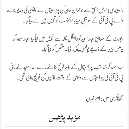
راولپنڈی(اویس الحق سے)عمران خان کی پمز اسپتال سے واپسی کی ویڈیو بنانے
والے پی ٹی آئی کے سوشل میڈیا ایکٹوسٹ کو تحویل میں لے لیا گیا۔
رپورٹ کے مطابق حیدر سعید کو داہگل ناکہ سے تحویل میں لیا گیا، حیدر سیعد کو
پولیس وین کے ذریعے پولیس چوکی اڈیالہ منتقل کر دیا گیا۔
حیدر سعید گزشتہ شب پمز اسپتال کے باہر فوٹیج بناتے رہے، حیدر سعید نے بانی
پی ٹی آئی کی پمز اسپتال سے واپسی کے وقت گاڑیوں کی فوٹیج بنائی تھی۔
کیٹاگری میں :
اہم خبریں
مزید پڑھیں