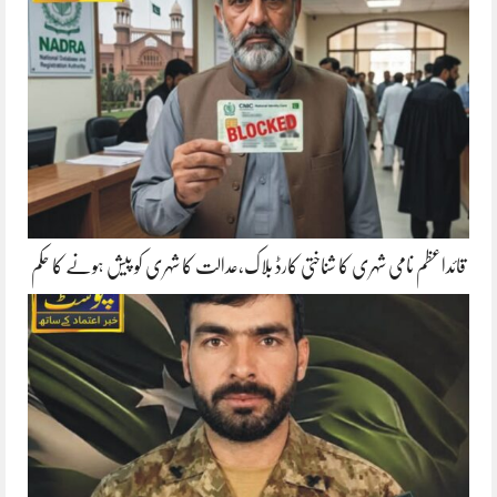
قائداعظم نامی شہری کا شناختی کارڈ بلاک،عدالت کا شہری کو پیش ہونے کا حکم