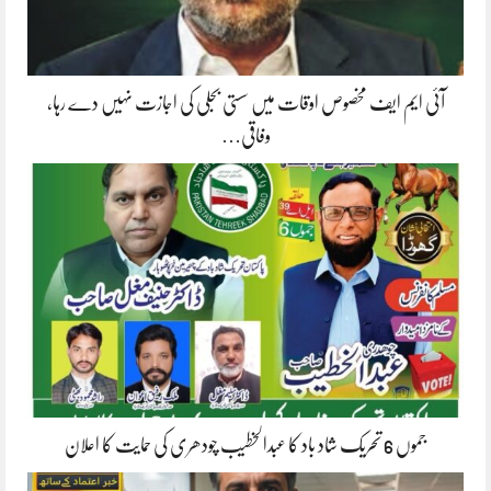
آئی ایم ایف مخصوص اوقات میں سستی بجلی کی اجازت نہیں دے رہا،
وفاقی…
جموں 6 تحریک شاد باد کا عبدالخطیب چودھری کی حمایت کا اعلان