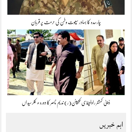
چارسدہ کا بہادر سپوت وطن کی حرمت پر قربان
ڈپٹی کمشنر راولپنڈی کیپٹن(ر) ندیم ناصر کا دورہء کلرسیداں
اہم خبریں