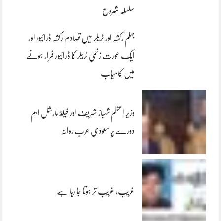
سلسلہ شروع
جہلم رکشہ اور ٹریلر میں تصادم رکشہ ڈرائیور اور
ایک عورت زخمی ٹریلر کا ڈرائیور فرار ہونے
میں کامیاب
وزیر اعظم شہباز شریف اور فیلڈ مارشل اہم
دورے پر سعودی عرب روانہ
غریب، غریب تر ہوتا جا رہا ہے