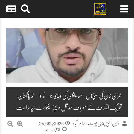
Skip
to
content
عمران خان کی اسپتال سے واپسی کی ویڈیو بنانے والے پاکستان
تحریک انصاف کے معروف سوشل میڈیا ایکٹوسٹ زیر حراست
25/02/2026
اویس الحق پنڈی پوسٹ،اسلام آباد
0 تبصرے