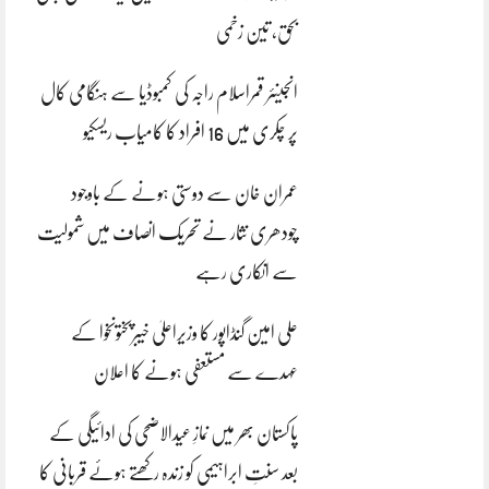
بحق، تین زخمی
انجینئر قمراسلام راجہ کی کمبوڈیا سے ہنگامی کال
پر چکری میں 16 افراد کا کامیاب ریسکیو
عمران خان سے دوستی ہونے کے باوجود
چودھری نثار نے تحریک انصاف میں شمولیت
سے انکاری رہے
علی امین گنڈاپور کا وزیراعلیٰ خیبرپختونخوا کے
عہدے سے مستعفی ہونے کا اعلان
پاکستان بھر میں نمازِ عیدالاضحی کی ادائیگی کے
بعد سنتِ ابراہیمی کو زندہ رکھتے ہوئے قربانی کا