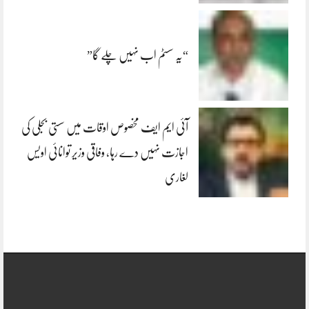
“یہ سسٹم اب نہیں چلے گا”
آئی ایم ایف مخصوص اوقات میں سستی بجلی کی
اجازت نہیں دے رہا، وفاقی وزیر توانائی اویس
لغاری