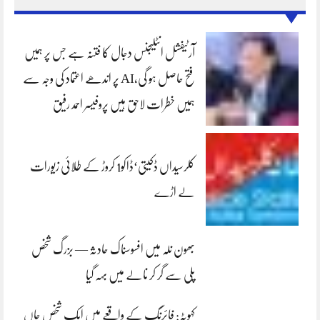
آرٹیفشل انٹلیجنس دجال کا فتنہ ہے جس پر ہمیں
فتح حاصل ہو گی،AI پر اندھے اعتماد کی وجہ سے
ہمیں خطرات لاحق ہیں پروفیسر احمد رفیق
کلرسیداں ڈکیتی‘ڈاکو1 کروڑ کے طلائی زیورات
لے اڑے
بھون نلہ میں افسوسناک حادثہ — بزرگ شخص
پلی سے گر کر نالے میں بہہ گیا
کہوٹہ: فائرنگ کے واقعے میں ایک شخص جاں