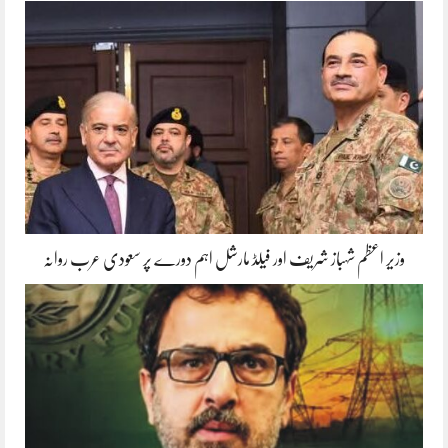
وزیر اعظم شہباز شریف اور فیلڈ مارشل اہم دورے پر سعودی عرب روانہ