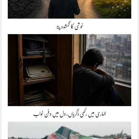
خوشی کا گمشدہ پتہ
الماری میں رکھی ڈگریاں، دل میں دفن خواب