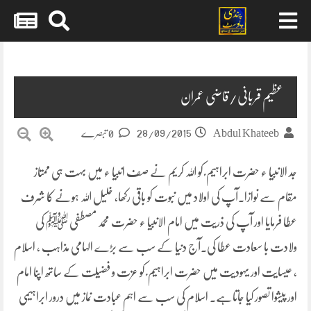
Skip
to
content
عظیم قربانی/قاضی عمران
28/09/2015
Abdul Khateeb
0 تبصرے
جد الانبیا ء حضرت ابراہیم ؑ کو اللہ کریم نے صف انبیا ء میں بہت ہی ممتاز
مقام سے نوازا۔آپ کی اولاد میں نبوت کو باقی رکھا، خلیل اللہ ہونے کا شرف
عطا فرمایا اور آپ کی ذریت میں امام الانبیا ء حضرت محمد مصطفی ﷺ کی
ولادت با سعادت عطا کی۔آج دنیا کے سب سے بڑے الہامی مذاہب ،
اسلام
، عیسایت اور یہودیت میں حضرت ابراہیم ؑ کو عزت و فضیلت کے ساتھ اپنا امام
اور پیشوا تصور کیا جاتاہے۔ اسلام کی سب سے اہم عبادت نماز میں درور ابراہیمی