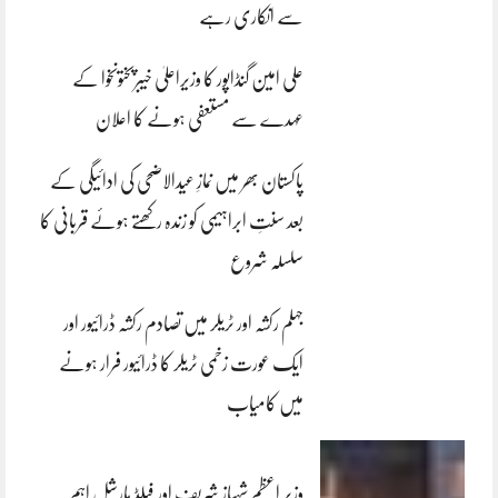
سے انکاری رہے
علی امین گنڈاپور کا وزیراعلیٰ خیبرپختونخوا کے
عہدے سے مستعفی ہونے کا اعلان
پاکستان بھر میں نمازِ عیدالاضحی کی ادائیگی کے
بعد سنتِ ابراہیمی کو زندہ رکھتے ہوئے قربانی کا
سلسلہ شروع
جہلم رکشہ اور ٹریلر میں تصادم رکشہ ڈرائیور اور
ایک عورت زخمی ٹریلر کا ڈرائیور فرار ہونے
میں کامیاب
وزیر اعظم شہباز شریف اور فیلڈ مارشل اہم