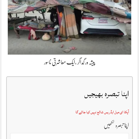
پیشہ ور گداگر ،ایک معاشرتی ناسور
اپنا تبصرہ بھیجیں
آپکا ای میل ایڈریس شائع نہیں کیا جائے گا
اپنا تبصرہ لکھیں