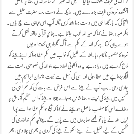
کر آگ کی طرف جھونک دیا گیا۔ خلیل اللہ صبر کے ساتھ اللہ کی رضا پر راضی
آتشکدہ نمرود کی طرف بڑھ رہے ہیں۔ ملایکہ نے دست بستہ حضرت خلیل سے
التجا کی کہ بارگاہ الٰہی میں دست دعا بلند کریں تاکہ آپ اس تباہی سے بچ جایں۔
پیکر صبر و رضا نے کہا کہ میرااللہ خوب جانتا ہے۔ چنانچہ قرآن واقعہ نقل کرتے
ہوے بیان کرتاہے کہ اللہ کے حکم سے آگ گلزار بن گئ اور یوں
نمرودکامنصوبہ ناکام رہا۔اللہ کے خلیل کو خواب میں حکم عطا ہوا کہ اپنے بیٹے کو
ذبح کر رہے ہیں ، یا د رہے یہ وہ اکلوتی اولاد ہے جو اللہ کی خصوصی رحمت سے
آپکو بڑھاپے میں عطا ہولی اور اسی کی نسل سے نبوت خاندان ابراہیم ؑ میں
جاری رہی۔جب آپ نے بیٹے سے اس غرض سے بات کی کہ حکم الٰہی کی
تعمیل میں بیٹے کی نیت و رضا شامل ہوجاے60 اور بیٹے کو اس عظیم آزمالش پر
رضاے الٰہی کا منصب حاصل ہو،بیٹے نے کہا کہ آپکو جو حکم عطا ہوا اسے پورا
کریں اللہ نے چاہا تو مجھے صابروں میں سے پایں گے۔چنانچہ حکم خداوندی کی
تکمیل کے لیے خلیل ؑ نے اپنے اکلوتے بیٹے کی گردن پر چھری چلا دی ، چھر