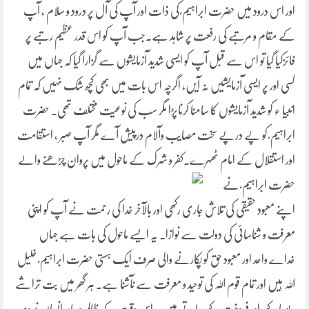
اور اس درود میں حضرت ابراہیم ؑ کی ذات اور آپ کی آل پر درود و سلام ، آپ
کے مقام و مرتبے کی رفعت پر شاہد ہے۔جب آپ کو اس قدر عظیم رتبے پر
فائزکیا گیا تو اس سے قبل آپ کو ایسی شدید آزمایشوں سے گزارا گیا کہ جہاں میں
کسی اور پر ایسی آزمایشیں نہ آیں، اگرچہ اس بات میں بھی کچھ شک نہیں کہ تمام
انبیا ء کو شدید آزمایشوں کا سامنا کرناپڑا مگر سب کی نوعیت مختلف تھی۔ حضرت
ابراہیم ؑ کو پے درپے سخت مصایب وآلام درپیش آے مگر آپ صبر ، استقامت
اور استقلال کے امام ٹھہرے۔کفر و شرک کے ماحول میں پروان چڑھنے
والے
حضرت ابراہیم ؑ نے
اپنے معبود حقیقی کی تلاش جاری رکھی اور بالآخر خدا کی رحمت نے آپ کو اپنی
معرفت و شناسائی کی دولت سے نوازا۔ یہ ایسے ماحول کی بات ہے جہاں
خداے واحد اور معبود حق کو پکارنے والی صرف ایک ہستی حضرت ابراہیم ؑ خلیل
اللہ ہیں اور تمام قوم اللہ کی توحید و معرفت سے نآشنا ہے۔ ہر گھر میں بت تراشے