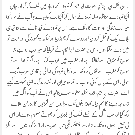
نہ ہی نقصان۔چنانچہ حضرت ابراہیم ؑ کو نمرود کے دربار میں طلب کیا گیااور وہاں
آپکا نمرود سے مناظرہ ہوا۔نمرود نے سوال کیا آپکا رب کون ہے؟ آپ نے جواباً کہا
میرا رب زندگی اور موت کا مالک ہے، اس پر نمرود نے قید خانے سے دو قیدی
بلاے ایک کو قتل کروادیا اور دوسرے کو چھوڑ دیا اور کہا کہ دیکھو زندگی اور موت تو
میں دے سکتا ہوں، اس پر حضرت ابراہیم ؑ نے فرمایا کہ میرا رب وہ ہے جو
سورج کو مشرق سے نکالتا ہے اور مغرب میں غروب کرتا ہے ، اگر تو خدا ہے تو
سورج کو مغرب سے نکال کر دکھا۔ یہ دلیل نمرود کی خدائی پر قاری ضرب ثابت
ہوئی، اس کے پاس کوئی جواب نہ تھا وہ حیران اور ششدر رہ گیا۔ اپنی حکومت کیلیے
اسے حضرت ابراہیم ؑ شدید خطرہ معلوم ہوےچنانچہ اس نے آپ کو آگ میں
زندہ جلا دینے کا حکم دیا۔ کئ دنوں تک ہزاروں من لکڑیوں کاایندھن جلاے
رکھا گیا اور جب آگ کے شعلے فلک کی بلندیوں کو چھوتے معلوم ہوےاور اس
کی تپش میلوں دور تک حرارت پھینکنے لگی تب حضرت ابراہیمؑ کو رسیوں سے جکڑ