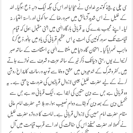
ی چلی پر بیٹے کو تدبیر خداوی نے بچا لیا اور اس کی جگہ ایک دنبہ ذبح ہوگیا۔ اللہ
کے خلیل نے اس شدید آزمالش میں صبرو رضا کے سوا کو لی اور راستہ اختیا ر نہ
کیا۔ اپنے محبوب بندے کی یہ قربانی بارگاہ الٰہی میں اتنی مقبول ہولی کہ قیام
قیامت تک سرور کونین کی امت پر اس عظیم قربانی کی یاد میں جانور ذبح کرنا
واجب ٹھہرایا گیا ۔ امتحان گاہ دنیا میں منشا ے الٰہی پر استقامت کے ساتھ صبر
کرنیوالے یوں رہتی دنیا تک ذکر خیر کے ساتھ عزت و شرف سے نوازے جاتے
ہیں۔کفر وشرک کے اندھیروں میں عشق و وفا سے توحید و رسالت کا چراغ روشن
کرنے کے لیے حضرت خلیلؑ جیسی لازوال قربانیوں کی ضرورت پڑھتی ہے۔ یہ
وہ قربانی ہے جس سے دین متین کی ابتدا ہے ، ایک قربانی وہ ہے جس سے
تکمیل دین کے بعد دین کو بقاے دوام نصیب ہوا، وہ بلا شبہ حضرت امام عالی
مقام حضرت امام حسین ؑ کی لازوال قربانی ہے۔امامت کا دروازہ حضرت خلیل
نے کھولا اور حضرت حسینؓنے اس کی حفاظت کی اور اسے قرب قیامت میں آل