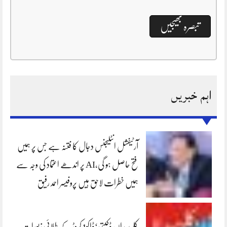
اہم خبریں
آرٹیفشل انٹلیجنس دجال کا فتنہ ہے جس پر ہمیں
فتح حاصل ہو گی،AI پر اندھے اعتماد کی وجہ سے
ہمیں خطرات لاحق ہیں پروفیسر احمد رفیق
کلرسیداں ڈکیتی‘ڈاکو1 کروڑ کے طلائی زیورات