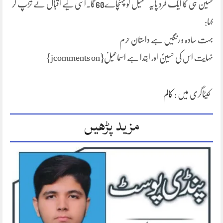
حسین ہی کا ایک فرد پایہ تکمیل کو پہنچاے60گا۔اسی لیے اقبال نے تڑپ کر
کہا:
بہت سادہ و رنگیں ہے داستان حرم
نہایت اس کی حسینؓ اور ابتدا ہے اسماعیلؑ{jcomments on}
کیٹاگری میں :
کالم
مزید پڑھیں