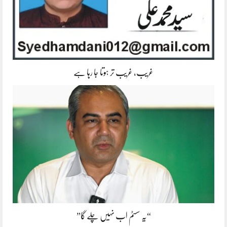
غریب، غریب تر ہوتا جا رہا ہے
“یہ سسٹم اب نہیں چلے گا”