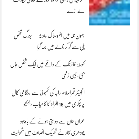
لے اڑے
بھون نلہ میں افسوسناک حادثہ — بزرگ شخص
پلی سے گر کر نالے میں بہہ گیا
کہوٹہ: فائرنگ کے واقعے میں ایک شخص جاں
بحق، تین زخمی
انجینئر قمراسلام راجہ کی کمبوڈیا سے ہنگامی کال
پر چکری میں 16 افراد کا کامیاب ریسکیو
عمران خان سے دوستی ہونے کے باوجود
چودھری نثار نے تحریک انصاف میں شمولیت