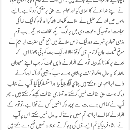
، پوجا کیے اور فروخت کیے جاتے ہیں ۔ اس وقت کے ظالم و جابر انسان نمرود
نے اپنے خدا ہونے کا اعلان کیا اور عوام سے اپنی پرستش کرواتا ہے۔ایسے
ماحول میں اللہ کے خلیل نے اعلاےکلمۃاللہ بلند کیا اور قوم کو ایک خدا کی
عبادت اور توحید کی دعوت دی جس پر لوگ آپکے مخالف ہوگیے۔جب قوم
مذہبی تہوار پر شہر سے دور ایک خاص علاقے میں جمع تھی حضرت ابراہیمؑ نے
موقع غنیمت جان کر تمام بتوں کو توڑ ڈالا اور ایک بت کو باقی چھوڑا اس کے
کندھے پر کلہاڑا رکھ دیا۔ قوم کے افراد نے واپس لوٹ کر جب اپنے معبودان
باطلہ کا یہ حال دیکھا تو سخت پریشان ہوے سب کو یقین گزرا کہ ایسا کرنے
والے ابراہیم ؑ ہی ہوسکتے ہیں چنانچہ آپکو بلایا گیا اور استفسار کیا گیا، آپ نے جواب
دیا کہ جو بت اپنی حفاظت نہیں کرسکتے وہ تمہاری حفاظت کیسے کر سکتے ہیں ۔ پھر
آپ نے کہا اس بڑے بت سے پوچھ لو کہ انہیں کس نے توڑا ہے، تو قوم کے
افراد نے کہا اے ابراہیم تم نہیں جانتے کہ یہ بول نہیں سکتے، اس پر آپ
نے ارشاد فرمایا کیا تم ایسے بتوں کی پوجا کرتے ہو جو نہ تمہیں نفع دے سکتے ہیں