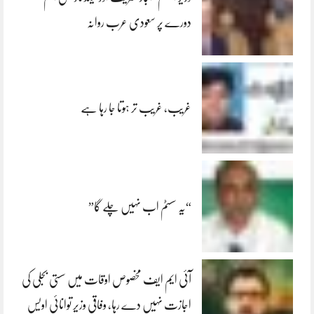
دورے پر سعودی عرب روانہ
غریب، غریب تر ہوتا جا رہا ہے
“یہ سسٹم اب نہیں چلے گا”
آئی ایم ایف مخصوص اوقات میں سستی بجلی کی
اجازت نہیں دے رہا، وفاقی وزیر توانائی اویس