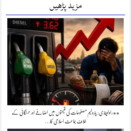
مزید پڑھیں
**راولپنڈی: پٹرولیم مصنوعات کی قیمتوں میں اضافے اور مہنگائی کے
خلاف جماعت اسلامی کا…