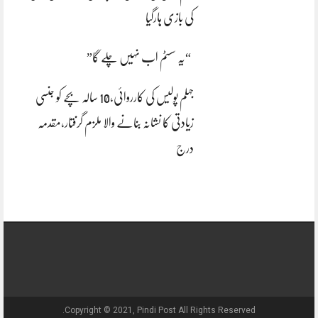
کی بازی ہارگیا
“یہ سسٹم اب نہیں چلے گا”
جہلم پولیس کی کارروائی،10 سالہ بچے کو جنسی
زیادتی کا نشانہ بنانے والا ملزم گرفتار،مقدمہ
درج
Copyright © 2021, Pindi Post All Rights Reserved.