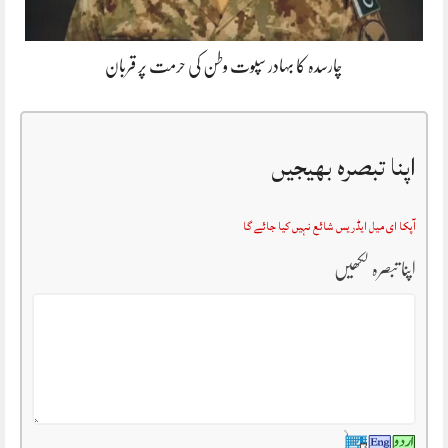
چارسدہ کا بہادر سپوت وطن کی حرمت پر قربان
اپنا تبصرہ بھیجیں
آپکا ای میل ایڈریس شائع نہیں کیا جائے گا
اپنا تبصرہ لکھیں