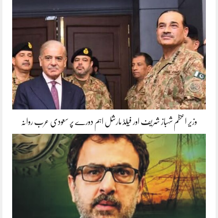
وزیر اعظم شہباز شریف اور فیلڈ مارشل اہم دورے پر سعودی عرب روانہ