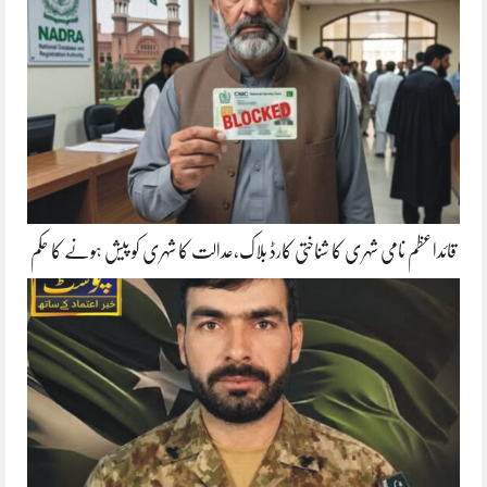
قائداعظم نامی شہری کا شناختی کارڈ بلاک،عدالت کا شہری کو پیش ہونے کا حکم