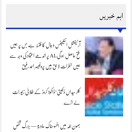
اہم خبریں
آرٹیفشل انٹلیجنس دجال کا فتنہ ہے جس پر ہمیں
فتح حاصل ہو گی،AI پر اندھے اعتماد کی وجہ سے
ہمیں خطرات لاحق ہیں پروفیسر احمد رفیق
کلرسیداں ڈکیتی‘ڈاکو1 کروڑ کے طلائی زیورات
لے اڑے
بھون نلہ میں افسوسناک حادثہ — بزرگ شخص