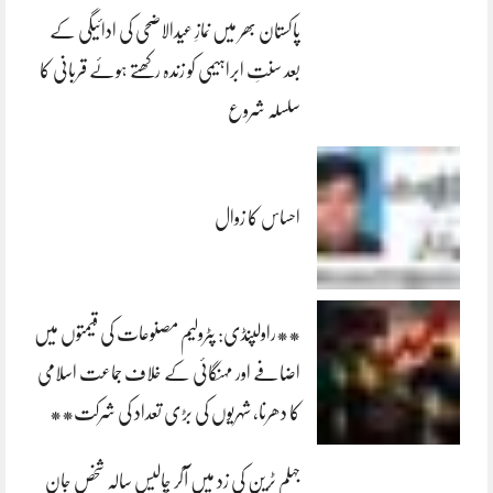
پاکستان بھر میں نمازِ عیدالاضحی کی ادائیگی کے
بعد سنتِ ابراہیمی کو زندہ رکھتے ہوئے قربانی کا
سلسلہ شروع
احساس کا زوال
**راولپنڈی: پٹرولیم مصنوعات کی قیمتوں میں
اضافے اور مہنگائی کے خلاف جماعت اسلامی
کا دھرنا، شہریوں کی بڑی تعداد کی شرکت**
جہلم ٹرین کی زد میں آکر چالیس سالہ شخص جان