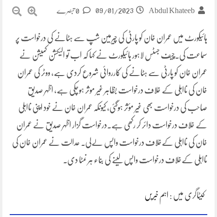
09/01/2023
Abdul Khateeb
0 تبصرے
ہائیکورٹ میں عمران خان کو پارٹی کی چیرمین شپ سے ہٹانے کی درخواست پر
سماعت کی۔چیف جسٹس لاہور ہائیکورٹ نے کہا کہ اب تو الیکشن کمیشن نے
عمران خان کو پارٹی سے ہٹانے کی کارروائی شروع کردی ہے، ووٹر کی عمران
خان کی نااہلی کے خلاف درخواست بظاہر غیر موثر ہوچکی ہے، اظہر صدیق
صاحب کی درخواست بھی غیر مؤثر ہوگئی، کیونکہ عمران خان نے خود اپنی نااہلی
کے خلاف درخواست دائر کر رکھی ہے۔درخواست گزار اظہر صدیق نے عمران
خان کی نااہلی کےخلاف درخواست واپس لےلی۔ عدالت نے عمران خان کی
نااہلی کےخلاف درخواست واپس لینے کی بناء ہر نمٹا دی۔
کیٹاگری میں :
اہم خبریں