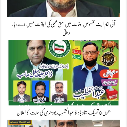
آئی ایم ایف مخصوص اوقات میں سستی بجلی کی اجازت نہیں دے رہا،
وفاقی…
جموں 6 تحریک شاد باد کا عبدالخطیب چودھری کی حمایت کا اعلان