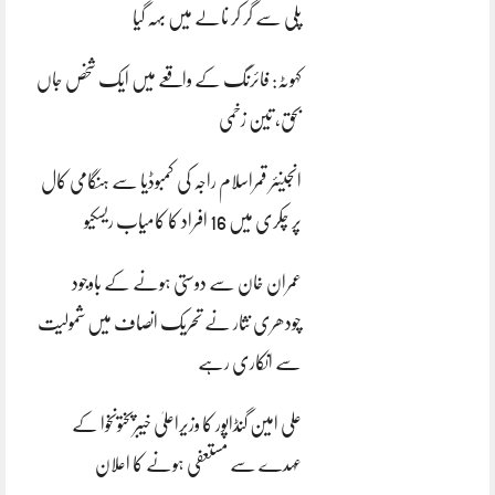
پلی سے گر کر نالے میں بہہ گیا
کہوٹہ: فائرنگ کے واقعے میں ایک شخص جاں
بحق، تین زخمی
انجینئر قمراسلام راجہ کی کمبوڈیا سے ہنگامی کال
پر چکری میں 16 افراد کا کامیاب ریسکیو
عمران خان سے دوستی ہونے کے باوجود
چودھری نثار نے تحریک انصاف میں شمولیت
سے انکاری رہے
علی امین گنڈاپور کا وزیراعلیٰ خیبرپختونخوا کے
عہدے سے مستعفی ہونے کا اعلان