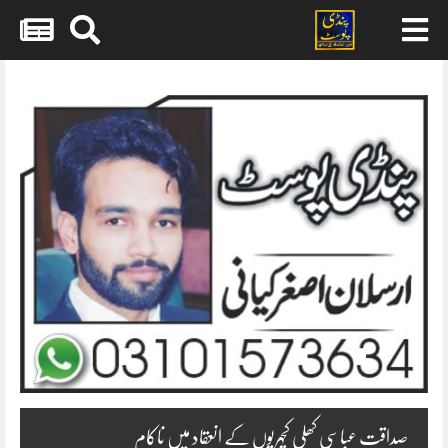
Skip
to
content
صداقت عباسی کھلی کچہریوں کے انعقاد میں ناکام