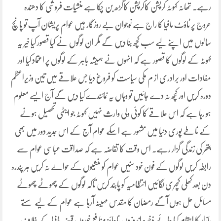
رہے. تھانہ کہوٹہ کرپشن کاکرپشن کاگڑھ بن چکا ہے منشیات فروشی کا دھندہ
عروج پر ٹاؤٹ مافیا کا راج ہے نوجوان بے روزگار ہیں عوام پریشان آپ تو پانچ
سالوں میں اپنے لیے سب کچھ بنا دیں گے مگر ان لوگوں نے کیا قصور کیا خیر یہ
کہوٹہ کے لوگوں کا قصور ہے کہ انہوں نے ہمیشہ باہر کے لوگوں پر اعتماد کیا اور
مفادات اور برادری از م مکی سیاست کو فروغ دیا جس علاقے میں تین وزیراعظم
دورہ کریں اور کچھ نہ دے جائیں تو وہاں یہ نمائندے کیا دیں گے آج ایسے معلوم
ہو رہا ہے کہ اس علاقے کا کوئی ولی وارث نہیں کہوٹہ جو ایٹمی تحصیل ہونے
کے ناطے پوری دنیا میں مشہور ہے اسکے عوام آج کے اس جدید دور میں بھی
پتھر کی زندگی گزار رہے. اس وقت کا تقاضہ ہے کہ صداقت عباسی عوام سے
رابطہ کریں لوگوں کے فون خود سنیں عوام کو منشیوں کے حوالے نہ کریں ہر پندرہ
دن بعد کھلی کچہری لگائیں انتظامیہ کو پابند کریں تاکہ لوگوں کے چھوٹے چھوٹے
مسائل حل ہوں آگے رمضان کا مقدس مہینہ آرہا ہے عوام کے لیے سستے
بازار کا اہتمام کیا جائے ذخیرہ اندوزوں ناجائز منافع خوروں قبضہ مافیا کے خلاف