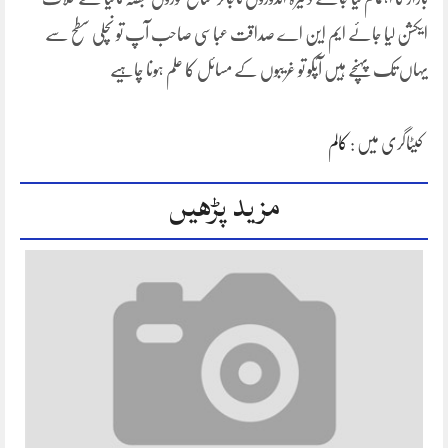
ایکشن لیا جائے ایم این اے صداقت عباسی صاحب آپ تو نچلی سطح سے
یہاں تک پہنچے ہیں آپکو تو غریبوں کے مسائل کا علم ہونا چاہیے
کیٹاگری میں :
کالم
مزید پڑھیں