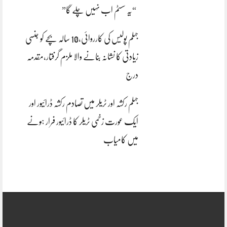
“یہ سسٹم اب نہیں چلے گا”
جہلم پولیس کی کارروائی،10 سالہ بچے کو جنسی
زیادتی کا نشانہ بنانے والا ملزم گرفتار،مقدمہ
درج
جہلم رکشہ اور ٹریلر میں تصادم رکشہ ڈرائیور اور
ایک عورت زخمی ٹریلر کا ڈرائیور فرار ہونے
میں کامیاب