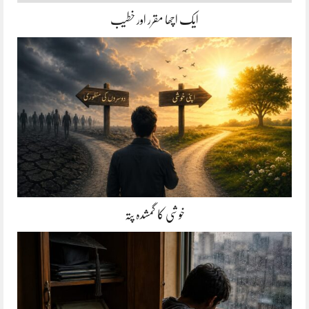
ایک اچھا مقرر اور خطیب
خوشی کا گمشدہ پتہ