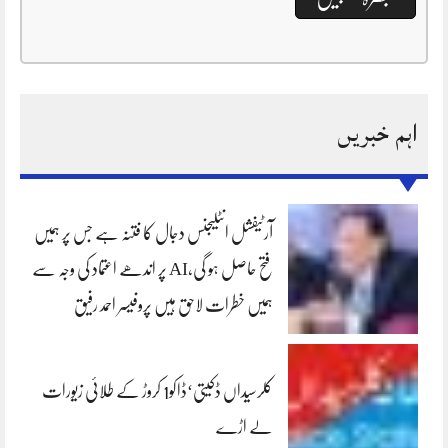
اہم خبریں
آرٹیفشل انٹلیجنس دجال کا فتنہ ہے جس پر ہمیں
فتح حاصل ہو گی،AI پر اندھے اعتماد کی وجہ سے
ہمیں خطرات لاحق ہیں پروفیسر احمد رفیق
کلرسیداں ڈکیتی‘ڈاکو1 کروڑ کے طلائی زیورات
لے اڑے