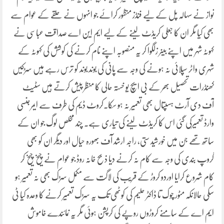
نواز نے سہالہ پل کے لیے فنڈز منظور کرائے جو انہوں نے حلقے کے عوام سے
بھی کیا مگر ان کا جعلی کریڈٹ لینے کے لیے ایم این اے صداقت عباسی نے
کہوٹہ شہر میں اپنے بینر زلگوا کر یہ منصوبہ اپنے نام کرنے کی کوشش کی کہوٹہ کے
شہری واٹر سپلائی نہ ہونے کی وجہ سے پانی کی بوند بوند کو ترس رہے ہیں سڑکیں
کھنڈرات تحصیل بھر کے بی ایچ یو خستہ حالی کا منظر پیش کرتے ہیں سٹیٹ
آف دی آرٹ ہسپتال بھی تعمیر نہ ہو سکا.کروٹ ڈیم کی طرف سے ایمرجنسی
وارڈ تعمیرکی گئی اس کا کریڈٹ لینے کی تیاری ہے. چند مخلص لوگ جو ان کے
ساتھ تھے جن میں خورشید ستی، راجہ ارشد آف بھورہ حیال اور دیگر ان کو بھی
گروپ بندی کی وجہ سے کام نہ کرنے دیا ذبح خانہ روڈ جو عوام نے چیخ چیخ کر
کام شروع کرایا اوردو کروڑ کے قریب کی لاگت سے مکمل سڑک بھی نہ تعمیر ہو
سکی حالانکہ مٹور چوک تا ڈاکٹر حلیم کی کوٹھی تک یہ سڑک تعمیر کرنے کا وعدہ کیا ٹی
ایم اے کے سامنے کروڑوں روپے کی کرپشن ہوئی مگر یہ نمائندے خاموش