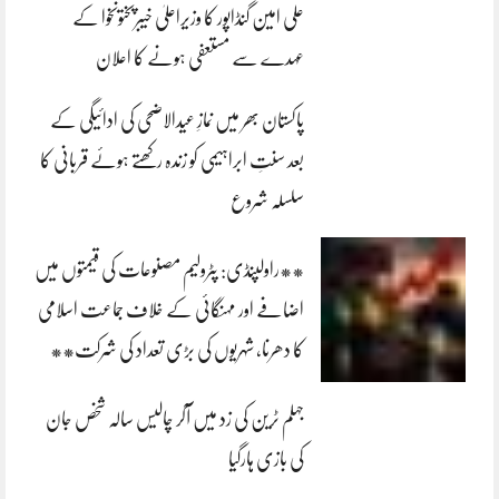
علی امین گنڈاپور کا وزیراعلیٰ خیبرپختونخوا کے
عہدے سے مستعفی ہونے کا اعلان
پاکستان بھر میں نمازِ عیدالاضحی کی ادائیگی کے
بعد سنتِ ابراہیمی کو زندہ رکھتے ہوئے قربانی کا
سلسلہ شروع
**راولپنڈی: پٹرولیم مصنوعات کی قیمتوں میں
اضافے اور مہنگائی کے خلاف جماعت اسلامی
کا دھرنا، شہریوں کی بڑی تعداد کی شرکت**
جہلم ٹرین کی زد میں آکر چالیس سالہ شخص جان
کی بازی ہارگیا