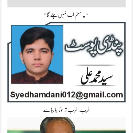
“یہ سسٹم اب نہیں چلے گا”
غریب، غریب تر ہوتا جا رہا ہے