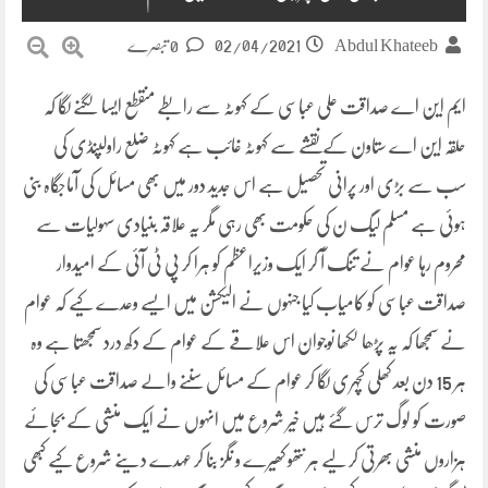
02/04/2021
Abdul Khateeb
0 تبصرے
ایم این اے صداقت علی عباسی کے کہوٹہ سے رابطے منقطع ایسا لگنے لگا کہ
حلقہ این اے ستاون کے نقشے سے کہوٹہ غائب ہے کہوٹہ ضلع راولپنڈی کی
سب سے بڑی اور پرانی تحصیل ہے اس جدید دور میں بھی مسائل کی آماجگاہ بنی
ہوئی ہے مسلم لیگ ن کی حکومت بھی رہی مگر یہ علاقہ بنیادی سہولیات سے
محروم رہا عوام نے تنگ آ کر ایک وزیراعظم کو ہرا کر پی ٹی آئی کے امیدوار
صداقت عباسی کو کامیاب کیا جنہوں نے الیکشن میں ایسے وعدے کیے کہ عوام
نے سمجھا کہ یہ پڑھا لکھا نوجوان اس علاقے کے عوام کے دکھ درد سمجھتا ہے وہ
ہر 15 دن بعد کھلی کچہری لگا کر عوام کے مسائل سننے والے صداقت عباسی کی
صورت کو لوگ ترس گئے ہیں خیر شروع میں انہوں نے ایک منشی کے بجائے
ہزاروں منشی بھرتی کر لیے ہر نتھو کھیرے و نگز بنا کر عہدے دینے شروع کیے کبھی