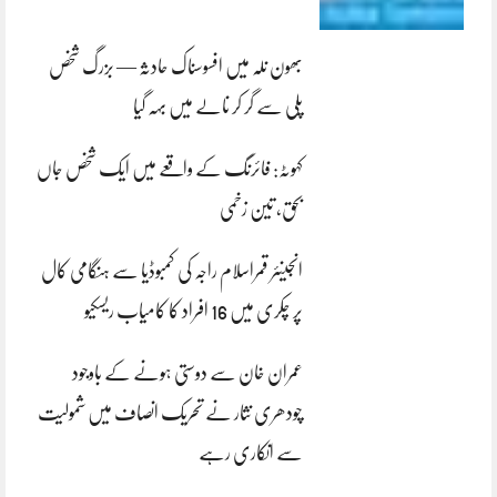
بھون نلہ میں افسوسناک حادثہ — بزرگ شخص
پلی سے گر کر نالے میں بہہ گیا
کہوٹہ: فائرنگ کے واقعے میں ایک شخص جاں
بحق، تین زخمی
انجینئر قمراسلام راجہ کی کمبوڈیا سے ہنگامی کال
پر چکری میں 16 افراد کا کامیاب ریسکیو
عمران خان سے دوستی ہونے کے باوجود
چودھری نثار نے تحریک انصاف میں شمولیت
سے انکاری رہے