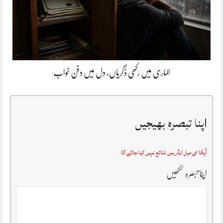
الماری میں رکھی ڈگریاں، دل میں دفن خواب
اپنا تبصرہ بھیجیں
آپکا ای میل ایڈریس شائع نہیں کیا جائے گا
اپنا تبصرہ لکھیں