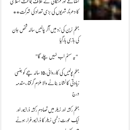
اضافے اور مہنگائی کے خلاف جماعت اسلامی
کا دھرنا، شہریوں کی بڑی تعداد کی شرکت**
جہلم ٹرین کی زد میں آکر چالیس سالہ شخص جان
کی بازی ہارگیا
“یہ سسٹم اب نہیں چلے گا”
جہلم پولیس کی کارروائی،10 سالہ بچے کو جنسی
زیادتی کا نشانہ بنانے والا ملزم گرفتار،مقدمہ
درج
جہلم رکشہ اور ٹریلر میں تصادم رکشہ ڈرائیور اور
ایک عورت زخمی ٹریلر کا ڈرائیور فرار ہونے