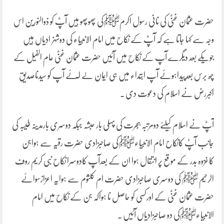
حضرت عثمان غنیؓ کی نانی رسول اکرمﷺکی پھوپھو ہیں آپؓ کو ذوالنورین اس
وجہ سے کہا جاتا ہے کہ آپؓ کے نکاح میں امام الانبیاء کی دوشہزادیاں ہیں
جویکے بعد دیگرے آپ کے نکاح میں آئیں حضرت عثمان غنیؓ عام الفیل کے
چھ برس بعدپیداہوئے آپ ابتداء میں ہی ایمان لے ا ٓئے آپ کو سیدناصدیق
اکبررض نے اسلام کی دعوت دی .
آپؓ نے اسلام کیلئے دومرتبہ ہجرت کی پہلی بار حبشہ جبکہ دوسری بارمدینہ طیبہ کی
جانب آپؓ کانکاح امام الانبیاءﷺکی صاحبزادی حضرت رقیہ سے ہواجن
کاغزوہ بدر کے موقع پر انتقال ہوا ان کے بعدآپ کادوسرا نکاح نبی کریم روف
الرحیم ﷺ کی دوسری صاحبزادی حضرت ام کلثوم سے ہوایہ اعزازسوائے
حضرت عثمان غنیؓ کے اورکسی کو حاصل نا ہواکہ جن کے نکاح میں امام
الانبیاءﷺکی دو صاحبزادیاں آئیں .