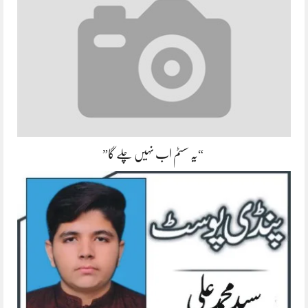
“یہ سسٹم اب نہیں چلے گا”