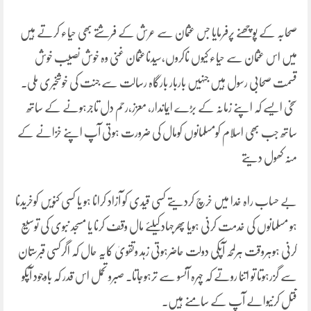
صحابہ کے پوچھنے پرفرمایا جس عثمان سے عرش کے فرشتے بھی حیاء کرتے ہیں
میں اس عثمان سے حیاء کیوں ناکروں،سیدناعثمان غنی وہ خوش نصیب خوش
قسمت صحابی رسول ہیں جنہیں باربار بارگاہ رسالت سے جنت کی خوشخبری ملی۔
سخی ایسے کہ اپنے زمانہ کے بڑے ایماندار، معزز،رحم دل تاجرہونے کے ساتھ
ساتھ جب بھی اسلام کومسلمانوں کومال کی ضرورت ہوتی آپ اپنے خزانے کے
منہ کھول دیتے
بے حساب راہ خدا میں خرچ کردیتے کسی قیدی کو آزاد کرانا ہو یا کسی کنویں کوخریدنا
ہو مسلمانوں کی خدمت کرنی ہویا پھرجہادکیلئے مال وقف کرنا یا مسجد نبوی کی توسیع
کرنی ہوہروقت ہرلمحہ آپکی دولت حاضرہوتی زہد وتقویٰ کایہ حال کہ اگرکسی قبرستان
سے گزرہوتا تو اتنا روتے کہ چہرہ آنسو سے ترہوجاتا۔ صبرو تحمل اس قدر کہ باوجود آپکو
قتل کرنیوالے آپ کے سامنے ہیں.