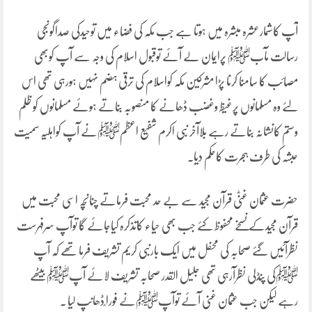
آپ کاشمارعشرہ مبشرہ میں ہوتا ہے جب مکہ کی فضاء میں توحیدکی صداگونجی
رسالت مآبﷺ پرایمان لے آئے توقبول اسلام کی وجہ سے آپ کوبھی
مصائب کا سامنا کرنا پڑا مشرکین مکہ کواسلام کی ترقی ہضم نہیں ہورہی تھی اس
لئے وہ مسلمانوں پرغیظ وغضب ڈھانے کا منصوبہ بناتے ہوئے مسلمانوں کو ظلم
وستم کانشانہ بناتے رہے بلاآخر نبی اکرم شفیع اعظمﷺنے آپ کواہلیہ سمیت
حبشہ کی طرف ہجرت کاحکم دیا.
حضرت عثمان غنیؓ قرآن مجید سے بے حد محبت فرماتے چنانچہ اسی محبت میں
قرآن مجیدکے نسخے محفوظ کئے جب بھی حیاء کاتذکرہ کیاجائے گا توآپ سرفہرست
نظرآئیں گئے صحابہ کی محفل میں ایک بارنبی کریم تشریف فرما تھے کہ آپ
ﷺکی پنڈلی نظرآرہی تھی جلیل القدر صحابہ تشریف لائے آپﷺبیٹھے
رہے لیکن جب عثمان غنی آئے توآپﷺنے فورا ًڈھانپ لیا .