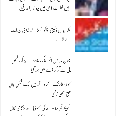
ہمیں خطرات لاحق ہیں پروفیسر احمد رفیق
کلرسیداں ڈکیتی‘ڈاکو1 کروڑ کے طلائی زیورات
لے اڑے
بھون نلہ میں افسوسناک حادثہ — بزرگ شخص
پلی سے گر کر نالے میں بہہ گیا
کہوٹہ: فائرنگ کے واقعے میں ایک شخص جاں
بحق، تین زخمی
انجینئر قمراسلام راجہ کی کمبوڈیا سے ہنگامی کال