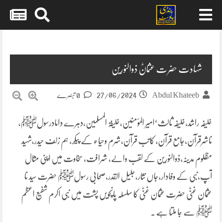
Skip
to
content
شہادت حضرت عثمانؓ ذوالنورین
27/06/2024
Abdul Khateeb
0 تبصرے
خلیفہ راشد،خلیفہ ثالث‘امیر المؤمنین،خلیفۃ المسلمین،دہرے دامادرسولﷺ،
ناشرقرآن،جامع قرآن، کاتب قرآن،شرم وحیاء کے پیکر، ہم زلف حیدر،شہید
مظلوم مدینہ،ذوالنورین کے لقب والے، شرافت، سخاوت میں اپنی مثال
آپ،نبی کے وفادار،جاں نثار،جلیل القدر،صحابی رسولﷺ حضرت سید نا
عثمان غنیؓ حضرت عثمان غنیؓ کا سلسلہ پانچویں پشت میں نبی اکرم شفیع اعظم
ﷺ سے جا ملتا ہے .