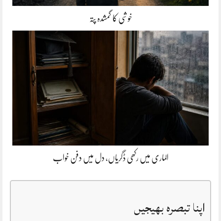
خوشی کا گمشدہ پتہ
الماری میں رکھی ڈگریاں، دل میں دفن خواب
اپنا تبصرہ بھیجیں