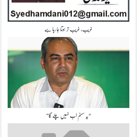
غریب، غریب تر ہوتا جا رہا ہے
“یہ سسٹم اب نہیں چلے گا”