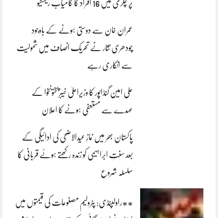
پر چکری میں 16 افراد کا کامیاب ریسکیو
عمران خان سے دوستی ہونے کے باوجود
چودھری نثار نے تحریک انصاف میں شمولیت
سے انکاری رہے
علی امین گنڈاپور کا وزیراعلیٰ خیبرپختونخوا کے
عہدے سے مستعفی ہونے کا اعلان
پاکستان بھر میں نمازِ عیدالاضحی کی ادائیگی کے
بعد سنتِ ابراہیمی کو زندہ رکھتے ہوئے قربانی کا
سلسلہ شروع
**راولپنڈی: پٹرولیم مصنوعات کی قیمتوں میں