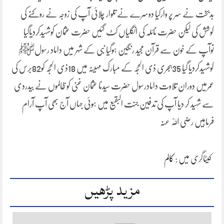
بدبخت نے سر پر وارکیا دوسرے نے تلوار چلائی آپ کی زوجہ نے روکنے کی
کوشش کی لیکن حضرت نائلہ کی انگلیاں کٹ گئیں حضرت عثمان کوشہیدکردیاگیا
توآپ کے خون سے قرآن مجید رنگین ہوگیا نبی کے شہر میں داماد رسولﷺ
کوشہیدکردیا گیا 35ہجری ذی الحجہ کے مبارک مہینہ میں 18ذی الحجہ کو82برس کی
عمرمیں دوران تلاوت دامادرسول حضرت سیدنا عثمان غنی کو ظالموں نے بیدردی
سے شہید کر دیا آپ کی تدفین جنت البقیع میں ہوئی جہاں آج بھی آپ آرام
فرماہیں رضی اللّٰہ عنہ
کیٹاگری میں :
کالم
مزید پڑھیں