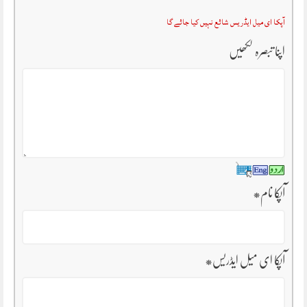
آپکا ای میل ایڈریس شائع نہیں کیا جائے گا
اپنا تبصرہ لکھیں
آپکا نام
*
آپکا ای میل ایڈریس
*