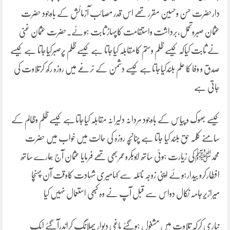
دارحضرت حسن وحسین مقرر تھے اس قدر مصائب آزمائش کے باوجود حضرت
عثمان صبروتحمل،برداشت واستقامت کاپہاڑ ثابت ہوئے۔حضرت عثمان غنی
نے ثابت کیاکہ کیسے ظلم وستم کامقابلہ کیاجاتا ہے کیسے ظلم پرصبرکیاجاتا ہے کیسے
صدق و وفا کا علم بلندکیاجاتاہے کیسے دشمن کے نرغے میں روزہ رکھ کرتلاوت کی
جاتی ہے
کیسے بھوک و پیاس کے باوجود مردانہ دلیرانہ مقابلہ کیاجاتاہے کیسے ظلم وظالم کے
سامنے کلمہ حق بلند کیا جاتا ہے چنانچہ روزہ کی حالت میں خواب میں حضرت
محمدﷺکی زیارت ہوئی ساتھ ابوبکروعمربھی تھے فرمایا عثمان آج ہمارے ساتھ
افطارکرو بیدارہوئے اپنی زوجہ نائلہ سے کہامیری شہادت کاوقت آن پہنچا
میرازیرجامہ نکال دواس سے قبل آپ نے وہ کبھی استعمال نہیں کیا
تیاری کرکہ تلاوت میں مشغول ہوگئے باغی دیوار پھلانگ کراندرآگئے ایک