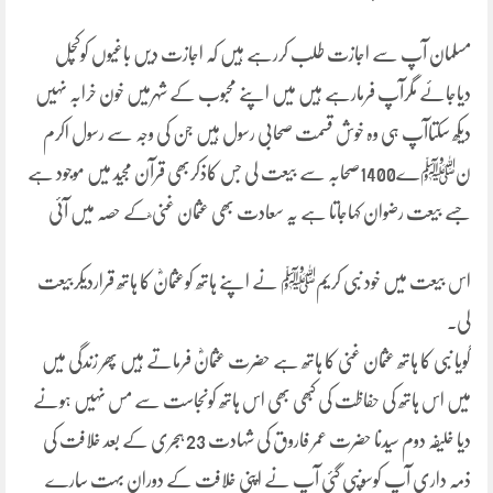
مسلمان آپ سے اجازت طلب کررہے ہیں کہ اجازت دیں باغیوں کوکچل
دیاجائے مگرآپ فرمارہے ہیں میں اپنے محبوب کے شہرمیں خون خرابہ نہیں
دیکھ سکتاآپ ہی وہ خوش قسمت صحابی رسول ہیں جن کی وجہ سے رسول اکرم
نﷺے1400صحابہ سے بیعت لی جس کاذکربھی قرآن مجید میں موجود ہے
جسے بیعت رضوان کہاجاتا ہے یہ سعادت بھی عثمان غنی ؓکے حصہ میں آئی
اس بیعت میں خود نبی کریمﷺ نے اپنے ہاتھ کوعثمانؓ کا ہاتھ قراردیکربیعت
لی۔
گویا نبی کا ہاتھ عثمان غنی کا ہاتھ ہے حضرت عثمانؓ فرماتے ہیں پھر زندگی میں
میں اس ہاتھ کی حفاظت کی کبھی بھی اس ہاتھ کونجاست سے مس نہیں ہونے
دیا خلیفہ دوم سیدنا حضرت عمر فاروق کی شہادت 23 ہجری کے بعد خلافت کی
ذمہ داری آپ کوسونپی گئی آپ نے اپنی خلافت کے دوران بہت سارے