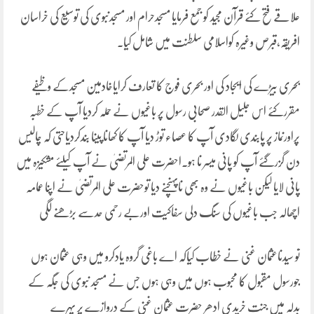
علاقے فتح کئے قرآن مجید کو جمع فرمایا مسجدحرام اور مسجدنبوی کی توسیع کی خراسان
افریقہ،قبرص وغیرہ کواسلامی سلطنت میں شامل کیا.
بحری بیڑے کی ایجاد کی اور بحری فوج کا تعارف کرایاخادمین مسجدکے وظیفے
مقررکئے اس جلیل القدر صحابی رسول پر باغیوں نے حملہ کردیا آپ کے خطبہ
پراورنماز پر پابندی لگادی آپ کا عصاء توڑ دیا آپ کا کھانا پینا بندکردیاحتی کہ چالیس
دن گزرگئے آپ کو پانی میسر نا ہو۔احضرت علی المرتضیٰ نے آپ کیلئے مشکیزہ میں
پانی لایا لیکن باغیوں نے وہ بھی ناپہنچنے دیا توحضرت علی المرتضیٰ نے اپنا عمامہ
اچھالہ جب باغیوں کی سنگ دلی سفاکیت اوربے رحمی حدسے بڑھنے لگی
تو سیدناعثمان غنی نے خطاب کیاکہ اے باغی گروہ یادکرو میں وہی عثمان ہوں
جورسول مقبول کا محبوب ہوں میں وہی ہوں جس نے مسجد نبوی کی جگہ کے
بدلہ میں جنت خریدی ادھر حضرت عثمان غنی کے دروازے پر پہرے