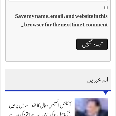
Save my name, email, and website in this
browser for the next time I comment.
اہم خبریں
آرٹیفشل انٹلیجنس دجال کا فتنہ ہے جس پر ہمیں
فتح حاصل ہو گی،AI پر اندھے اعتماد کی وجہ سے