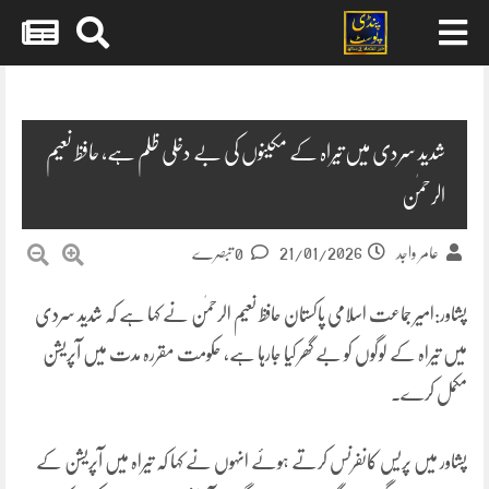
Skip
to
content
شدید سردی میں تیراہ کے مکینوں کی بے دخلی ظلم ہے، حافظ نعیم
الرحمٰن
21/01/2026
عامر واجد
0 تبصرے
پشاور:امیر جماعت اسلامی پاکستان حافظ نعیم الرحمٰن نے کہا ہے کہ شدید سردی
میں تیراہ کے لوگوں کو بے گھر کیا جارہا ہے، حکومت مقررہ مدت میں آپریشن
مکمل کرے۔
پشاور میں پریس کانفرنس کرتے ہوئے انہوں نے کہا کہ تیراہ میں آپریشن کے