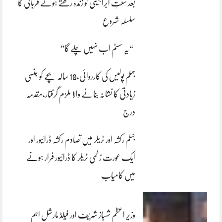
بعد سنتِ ابراہیمی کو زندہ رکھتے ہوئے قربانی کا
سلسلہ شروع
“یہ سسٹم اب نہیں چلے گا”
جہلم پولیس کی کارروائی،10 سالہ بچے کو جنسی
زیادتی کا نشانہ بنانے والا ملزم گرفتار،مقدمہ
درج
جہلم رکشہ اور ٹریلر میں تصادم رکشہ ڈرائیور اور
ایک عورت زخمی ٹریلر کا ڈرائیور فرار ہونے
میں کامیاب
وزیر اعظم شہباز شریف اور فیلڈ مارشل اہم