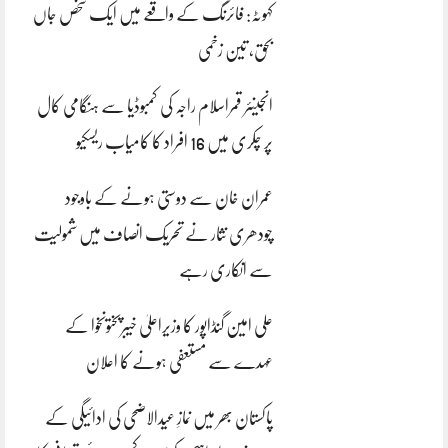
کہوٹہ: فائرنگ کے واقعے میں ایک شخص جاں
بحق، تین زخمی
انجینئر قمراسلام راجہ کی کمبوڈیا سے ہنگامی کال
پر چکری میں 16 افراد کا کامیاب ریسکیو
عمران خان سے دوستی ہونے کے باوجود
چودھری نثار نے تحریک انصاف میں شمولیت
سے انکاری رہے
علی امین گنڈاپور کا وزیراعلیٰ خیبرپختونخوا کے
عہدے سے مستعفی ہونے کا اعلان
پاکستان بھر میں نمازِ عیدالاضحی کی ادائیگی کے