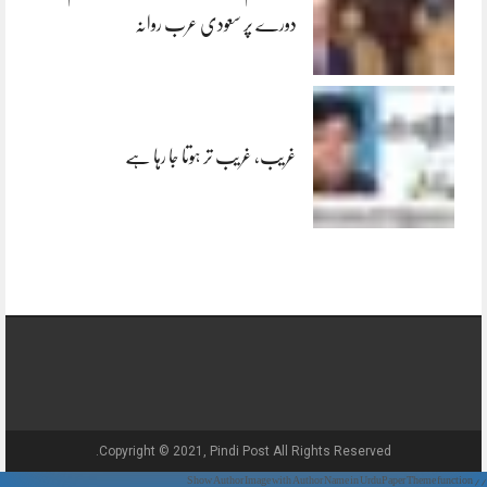
دورے پر سعودی عرب روانہ
غریب، غریب تر ہوتا جا رہا ہے
Copyright © 2021, Pindi Post All Rights Reserved.
// Show Author Image with Author Name in UrduPaper Theme function