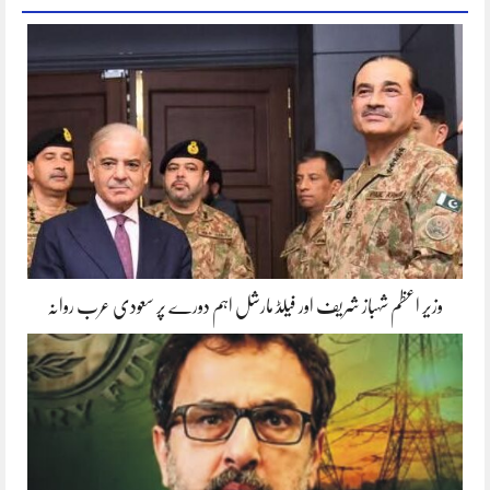
وزیر اعظم شہباز شریف اور فیلڈ مارشل اہم دورے پر سعودی عرب روانہ