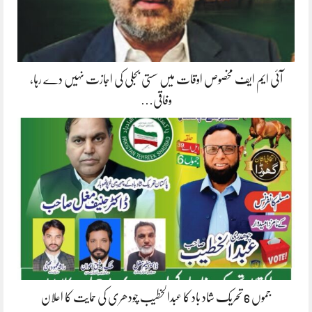
آئی ایم ایف مخصوص اوقات میں سستی بجلی کی اجازت نہیں دے رہا،
وفاقی…
جموں 6 تحریک شاد باد کا عبدالخطیب چودھری کی حمایت کا اعلان