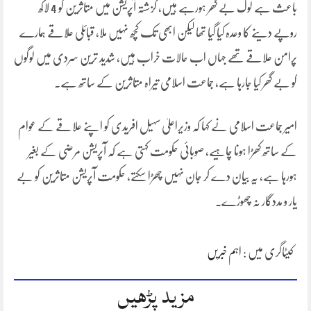
باعث ہے لوگ بے گھر ہورہے ہیں، گزشتہ آپریشن میں متاثرین کو 4 لاکھ
روپے دینے کا وعدہ کیا گیا تھا لیکن ابھی تک کچھ نہیں ملا، قبائلی علاقے ہمارے
پرامن علاقے تھے جہاں اب حالات خراب ہیں، شدید ترین سردی میں لوگوں
کو بے گھر کیا جارہا ہے، جماعت اسلامی تیراہ متاثرین کے ساتھ ہے۔
امیر جماعت اسلامی نے کہا کہ وزیراعلیٰ سہیل افریدی کو اپنے علاقے کے عوام
کے ساتھ کھڑا ہونا چاہیے، صوبائی حکومت کہتی ہے کہ آپریشن مرضی کے بغیر
ہورہا ہے، یہ بیان دے کر جان نہیں چھڑا سکتے، حکومت آپریشن متاثرین کو بے
یار و مددگار نہ چھوڑے۔
کیٹاگری میں :
اہم خبریں
مزید پڑھیں