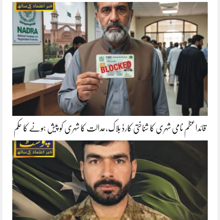
قائداعظم نامی شہری کا شناختی کارڈ بلاک،عدالت کا شہری کو پیش ہونے کا حکم