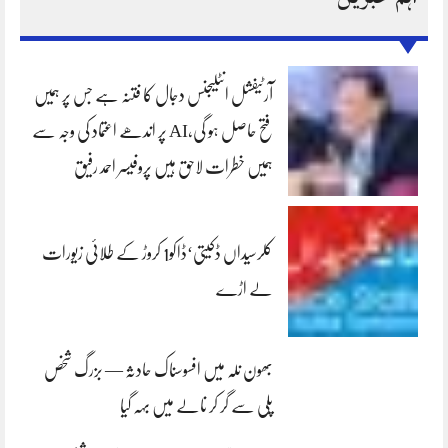
آرٹیفشل انٹلیجنس دجال کا فتنہ ہے جس پر ہمیں
فتح حاصل ہو گی،AI پر اندھے اعتماد کی وجہ سے
ہمیں خطرات لاحق ہیں پروفیسر احمد رفیق
کلرسیداں ڈکیتی‘ڈاکو1 کروڑ کے طلائی زیورات
لے اڑے
بھون نلہ میں افسوسناک حادثہ — بزرگ شخص
پلی سے گر کر نالے میں بہہ گیا