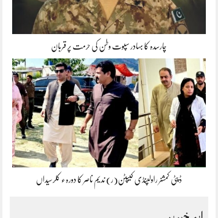
چارسدہ کا بہادر سپوت وطن کی حرمت پر قربان
ڈپٹی کمشنر راولپنڈی کیپٹن(ر) ندیم ناصر کا دورہء کلرسیداں
اہم خبریں