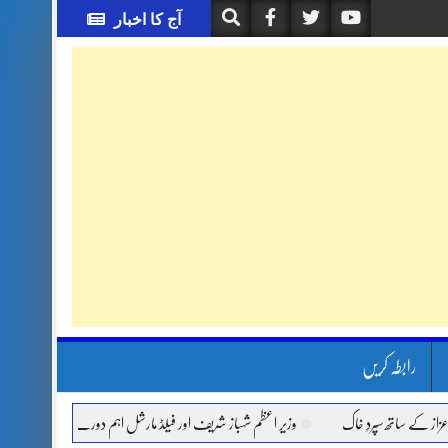
آج کا اخبار
رابطہ کریں
 ساتھ سپردِ خاک
وزیر اعظم شہباز شریف اور فیلڈ مارشل اہم دورے پر سعودی عرب روانہ