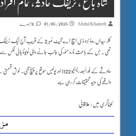
شاہ باغ , ٹریفک حادثہ، تمام افراد 
01/06/2026
Abdul Khateeb
0 تبصرے
کلر سیداں روڈ نزد ڈی ایچ اے گیٹ نمب
تھی ۔ جس کے باعث نارہ مٹور کی جانب جانے والی ٹویوٹا ہائی لکس سے ت
حادثے کے فوراً بعد ریسکیو 1122 اور پولیس موقع پ
واقعے کی مزید تحقیقات کر رہی ہے
کیٹاگری میں :
علاقائی
مزی