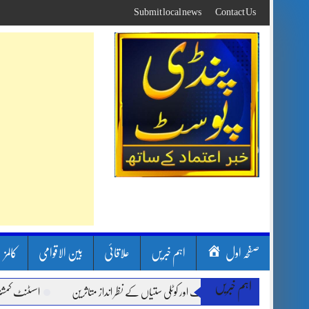
Skip
Submit local news
Contact Us
to
content
صفحہ اول
اہم خبریں
علاقائی
بین الاقوامی
کالمز
اہم خبریں
سون بارشیں، لینڈ سلائیڈنگ اور کوٹلی ستیاں کے نظر انداز متاثرین
اسسٹنٹ کمشنر کلرس