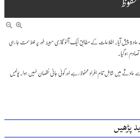
محفوظ
ر 2 کے قریب آج ایک ٹریفک حادثہ پیش آیا۔ اطلاعات کے مطابق ایک آلٹو گاڑی مبینہ طور پر غلط سمت جا رہی
صادم ہو گیا۔
ر پہنچ گئی۔ خوش قسمتی سے حادثے میں شامل تمام افراد محفوظ رہے اور کوئی جانی نقصان نہیں ہوا۔ پولیس
د پڑھیں