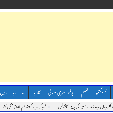
آزاد کشمیر
تعلیم
پوٹھوار میری دھرتی
کاروبار
ہمارے بارے میں
یداں سیدہ زینب حسین کی پریس کانفرنس
شہید گر وپ کیپٹنعاصم طارق مکمل فوجی اعزاز کے