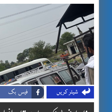
شیئر کریں
فیس بک