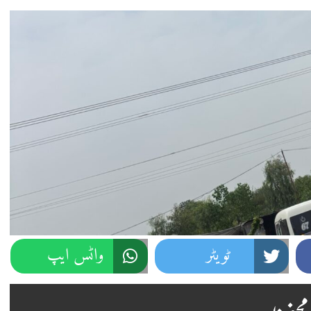
ٹویٹر
واٹس ایپ