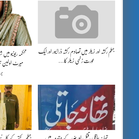
جہلم رکشہ اور ٹریلر میں تصادم رکشہ ڈرائیور اور ایک
محکمہ ریونیو میں
عورت زخمی ٹریلر کا…
میرٹ اولین تر
بر
تھانہ جاتلی ،قتل اور ضرر کے مقدمہ میں
جہلم کتے کے کاٹنے