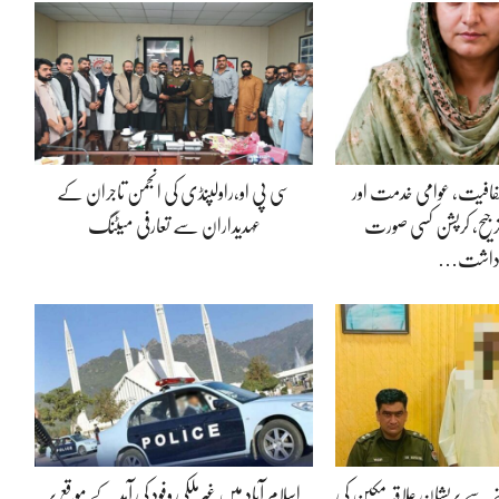
 شفافیت، عوامی خدمت اور
سی پی او،راولپنڈی کی انجمن تاجران کے
جیح، کرپشن کسی صورت
عہدیداران سے تعارفی میٹنگ
داشت…
 سے پریشان علاقہ مکین کی
اسلام آباد میں غیرملکی وفود کی آمد کے موقع پر