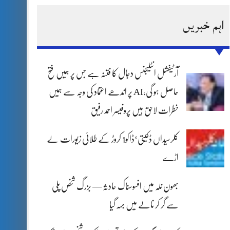
اہم خبریں
آرٹیفشل انٹلیجنس دجال کا فتنہ ہے جس پر ہمیں فتح
حاصل ہو گی،AI پر اندھے اعتماد کی وجہ سے ہمیں
خطرات لاحق ہیں پروفیسر احمد رفیق
کلرسیداں ڈکیتی‘ڈاکو1 کروڑ کے طلائی زیورات لے
اڑے
بھون نلہ میں افسوسناک حادثہ — بزرگ شخص پلی
سے گر کر نالے میں بہہ گیا