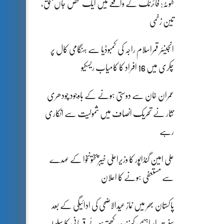
کہوٹہ: فائرنگ کے واقعے میں ایک شخص جاں بحق،
تین زخمی
انجینئر قمراسلام راجہ کی کمبوڈیا سے ہنگامی کال پر
چکری میں 16 افراد کا کامیاب ریسکیو
عمران خان سے دوستی ہونے کے باوجود چودھری
نثار نے تحریک انصاف میں شمولیت سے انکاری
رہے
علی امین گنڈاپور کا وزیراعلیٰ خیبرپختونخوا کے عہدے
سے مستعفی ہونے کا اعلان
پاکستان بھر میں نمازِ عیدالاضحی کی ادائیگی کے بعد
سنتِ ابراہیمی کو زندہ رکھتے ہوئے قربانی کا سلسلہ