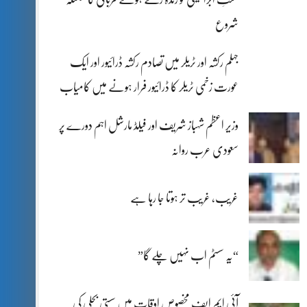
شروع
جہلم رکشہ اور ٹریلر میں تصادم رکشہ ڈرائیور اور ایک
عورت زخمی ٹریلر کا ڈرائیور فرار ہونے میں کامیاب
وزیر اعظم شہباز شریف اور فیلڈ مارشل اہم دورے پر
سعودی عرب روانہ
غریب، غریب تر ہوتا جا رہا ہے
“یہ سسٹم اب نہیں چلے گا”
آئی ایم ایف مخصوص اوقات میں سستی بجلی کی