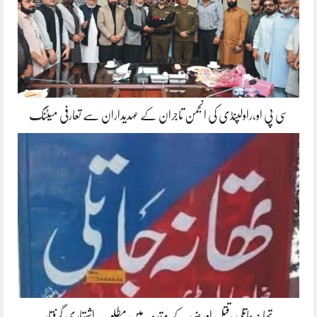
سی پی او،راولپنڈی کی انجمن تاجران کے عہدیداران سے تعارفی میٹنگ
تھانہ جاتلی ،قتل اور ضرر کے مقدمہ میں مطلوب اشتہاری گرفتار