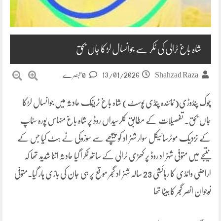
شاہ باغ ٹرالی کی ٹکر سے جوانسال لڑکا جاں بحق
13/01/2026
Shahzad Raza
0 تبصرے
چوک پنڈوڑی(نمائندہ پنڈی پوسٹ) شاہ باغ ٹریفک حادثہ میں جوانسال لڑکا
جاں بحق. تفصیلات کے مطابق کلرسیداں روڈ پر شاہ باغ منہاس پورہ سٹاپ
کے نَزدیک موٹرسائیکل سوار شہزاد کو پیچھے سے سوزوکی نے ہٹ کیا جس کے
نتیجے میں متوفی شہزاد روڈ پر کھڑی ٹرالی کے ساتھ ٹکرا گیا حادثہ اتنا شدید تھا کہ
اراضی وانڈی کا رہائشی 23 سالہ شہزاد گجر موقع پر ہی جان کی بازی ہار گیا.متوفی
نوجوان انصر گجر کا بیٹا تھا