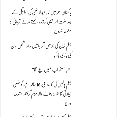
پاکستان بھر میں نمازِ عیدالاضحی کی ادائیگی کے
بعد سنتِ ابراہیمی کو زندہ رکھتے ہوئے قربانی کا
سلسلہ شروع
جہلم ٹرین کی زد میں آکر چالیس سالہ شخص جان
کی بازی ہارگیا
“یہ سسٹم اب نہیں چلے گا”
جہلم پولیس کی کارروائی،10 سالہ بچے کو جنسی
زیادتی کا نشانہ بنانے والا ملزم گرفتار،مقدمہ
درج