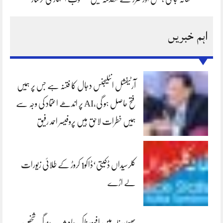
اہم خبریں
آرٹیفشل انٹلیجنس دجال کا فتنہ ہے جس پر ہمیں
فتح حاصل ہو گی،AI پر اندھے اعتماد کی وجہ سے
ہمیں خطرات لاحق ہیں پروفیسر احمد رفیق
کلرسیداں ڈکیتی‘ڈاکو1 کروڑ کے طلائی زیورات
لے اڑے
بھون نلہ میں افسوسناک حادثہ — بزرگ شخص