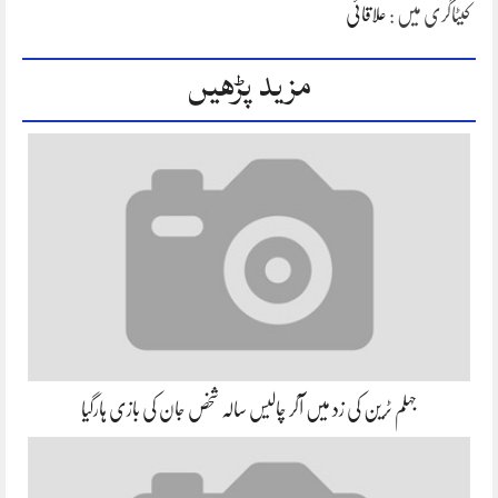
کیٹاگری میں :
علاقائی
مزید پڑھیں
جہلم ٹرین کی زد میں آکر چالیس سالہ شخص جان کی بازی ہارگیا