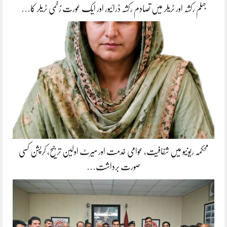
جہلم رکشہ اور ٹریلر میں تصادم رکشہ ڈرائیور اور ایک عورت زخمی ٹریلر کا…
محکمہ ریونیو میں شفافیت، عوامی خدمت اور میرٹ اولین ترجیح، کرپشن کسی
صورت برداشت…