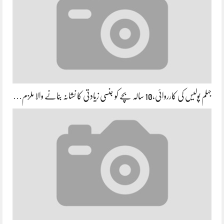
جہلم پولیس کی کارروائی،10 سالہ بچے کو جنسی زیادتی کا نشانہ بنانے والا ملزم…