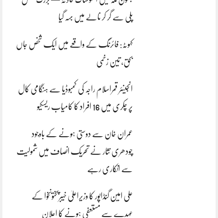
پلی سے گر کر نالے میں بہہ گیا
کہوٹہ: فائرنگ کے واقعے میں ایک شخص جاں
بحق، تین زخمی
انجینئر قمراسلام راجہ کی کمبوڈیا سے ہنگامی کال
پر چکری میں 16 افراد کا کامیاب ریسکیو
عمران خان سے دوستی ہونے کے باوجود
چودھری نثار نے تحریک انصاف میں شمولیت
سے انکاری رہے
علی امین گنڈاپور کا وزیراعلیٰ خیبرپختونخوا کے
عہدے سے مستعفی ہونے کا اعلان