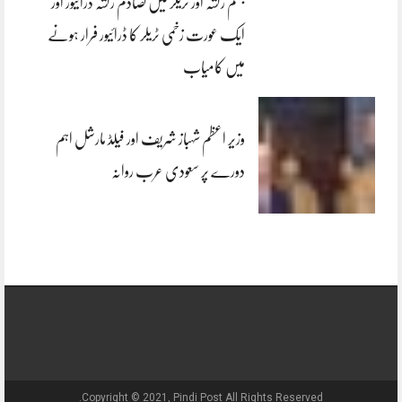
جہلم رکشہ اور ٹریلر میں تصادم رکشہ ڈرائیور اور
ایک عورت زخمی ٹریلر کا ڈرائیور فرار ہونے
میں کامیاب
وزیر اعظم شہباز شریف اور فیلڈ مارشل اہم
دورے پر سعودی عرب روانہ
Copyright © 2021, Pindi Post All Rights Reserved.