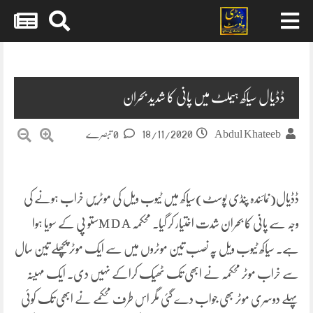
Skip
to
content
ڈڈیال سیاکھ ہیملٹ میں پانی کا شدید بحران
18/11/2020
Abdul Khateeb
0 تبصرے
ڈڈیال(نمائندہ پنڈی پوسٹ)سیاکھ میں ٹیوب ویل کی موٹریں خراب ہونے کی
وجہ سے پانی کا بحران شدت اختیار کر گیا۔ محکمہ M D Aستو پی کے سویا ہوا
ہے۔ سیاکھ ٹیوب ویل پہ نصب تین موٹروں میں سے ایک موٹر پچھلے تین سال
سے خراب موٹر محکمہ نے ابھی تک ٹھیک کراکے نہیں دی۔ ایک مہینہ
پہلے دوسری موٹر بھی جواب دے گئی مگر اس طرف محکمے نے ابھی تک کوئی