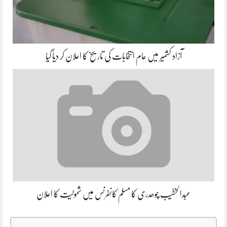
آزاد کشمیر میں عام انتخابات کی تاریخ کا اعلان کر دیا گیا
عبدالخطیب چوھدری کا مسلم کانفرنس میں شمولیت کا اعلان