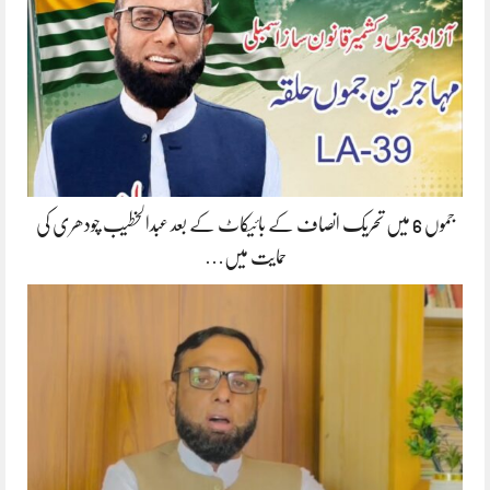
جموں 6 میں تحریک انصاف کے بائیکاٹ کے بعد عبدالخطیب چودھری کی
حمایت میں…