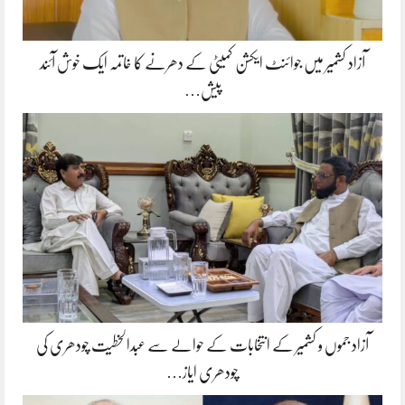
آزاد کشمیر میں جوائنٹ ایکشن کمیٹی کے دھرنے کا خاتمہ ایک خوش آئند
پیش…
آزاد جموں و کشمیر کے انتخابات کے حوالے سے عبدالخطیت چودھری کی
چودھری ایاز…