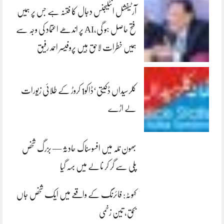
آرٹیفشل انٹلیجنس دجال کا فتنہ ہے جس پر ہمیں
فتح حاصل ہو گی،AI پر اندھے اعتماد کی وجہ سے
ہمیں خطرات لاحق ہیں پروفیسر احمد رفیق
کلرسیداں ڈکیتی‘ڈاکو1 کروڑ کے طلائی زیورات
لے اڑے
بھون نلہ میں افسوسناک حادثہ — بزرگ شخص
پلی سے گر کر نالے میں بہہ گیا
کہوٹہ: فائرنگ کے واقعے میں ایک شخص جاں
بحق، تین زخمی