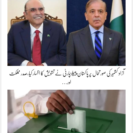
آزاد کشمیر کی صورتحال پر پاکستان پیپلزپارٹی نے تشویش کا اظہار کیا،صدر مملکت
اور…