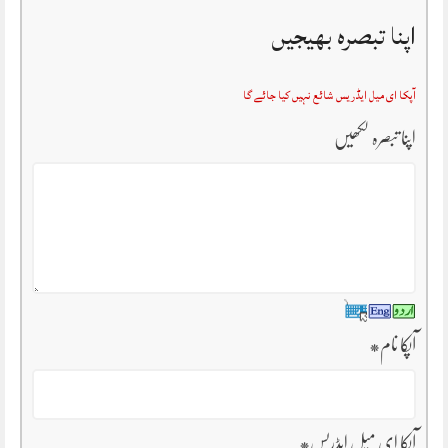
اپنا تبصرہ بھیجیں
آپکا ای میل ایڈریس شائع نہیں کیا جائے گا
اپنا تبصرہ لکھیں
آپکا نام
*
آپکا ای میل ایڈریس
*