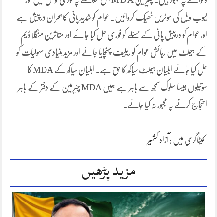
ڈلوانے پہ مجبور ہیں. چئیرمین M D A اس معاملے پہ فوری نوٹس لیں اور
ٹیوب ویل کی موٹریں ٹھیک کروائیں۔ عوام کو شدید پانی کا بحران درپیش ہے
اور عوام کو درپیش پانی کے مسئلے کو فوری حل کیا جائے اور متاثرین منگلا ڈیم
کے ہیملٹ میں رہائش عوام کو ریلیف پہنچایا جائے اور مزید بنیادی سہولیات کو
حل کیا جائے ایلیان ہیملٹ سیاکھ کا حق ہے۔ اہلیان سیاکھ کے MDA کا
سوتیلوں جیسا سلوک سمجھ سے باہر ہے ہمیں MDA چئیرمین کے دفتر کے باہر
احتجاج کرنے پہ مجبور نہ کیا جائے۔
کیٹاگری میں :
آزاد کشمیر
مزید پڑھیں