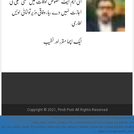
آئی ایم ایف مخصوص اوقات میں سستی بجلی کی
اجازت نہیں دے رہا، وفاقی وزیر توانائی اویس
لغاری
ایک اچھا مقرر اور خطیب
Copyright © 2021, Pindi Post All Rights Reserved.
// Show Author Image with Author Name in UrduPaper Theme function
urdu_paper_author_image_with_name($content) { if (is_single()) { $author_id =
get_the_author_meta('ID'); $author_name = get_the_author(); $author_avatar = get_avatar($author_id, 48);
// 48px size image $author_html = '