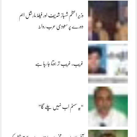
وزیر اعظم شہباز شریف اور فیلڈ مارشل اہم
دورے پر سعودی عرب روانہ
غریب، غریب تر ہوتا جا رہا ہے
“یہ سسٹم اب نہیں چلے گا”