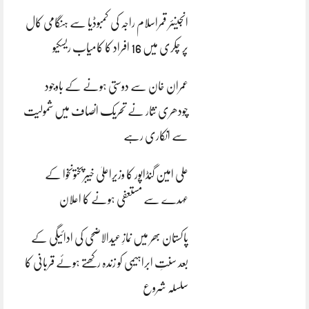
انجینئر قمراسلام راجہ کی کمبوڈیا سے ہنگامی کال
پر چکری میں 16 افراد کا کامیاب ریسکیو
عمران خان سے دوستی ہونے کے باوجود
چودھری نثار نے تحریک انصاف میں شمولیت
سے انکاری رہے
علی امین گنڈاپور کا وزیراعلیٰ خیبرپختونخوا کے
عہدے سے مستعفی ہونے کا اعلان
پاکستان بھر میں نمازِ عیدالاضحی کی ادائیگی کے
بعد سنتِ ابراہیمی کو زندہ رکھتے ہوئے قربانی کا
سلسلہ شروع