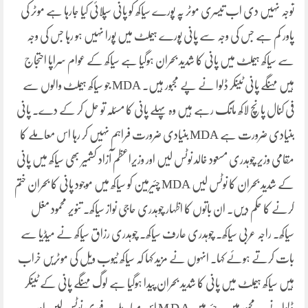
توجہ نہیں دی اب تیسری موٹر پہ پورے سیاکھ کو پانی سپلائی کیا جارہا ہے موٹر کی
پاور کم ہے جس کی وجہ سے پانی پورے ہیملٹ میں پورا نہیں ہو رہا جس کی وجہ
سے سیاکھ ہیملٹ میں پانی کا شدید بحران ہوگیا ہے سیاکھ کے عوام سراپا احتجاج
ہیں مہنگے پانی ٹینکر ڈلوا نے پے مجبور ہیں۔ MDA جو سیاکھ ہیملٹ والوں سے
فی کنال پانچ لاکھ مانگ رہے ہیں وہ پہلے پانی کا مسئلہ تو حل کر کے دے۔ پانی
بنیادی ضرورت ہے MDA بنیادی ضرورت فراہم نہیں کر رہا اس معاملے کا
مقامی وزیر چوہدری مسعود خالد نوٹس لیں اور وزیراعظم آزاد کشمیر بھی سیاکھ میں پانی
کے شدید بحران کا نوٹس لیں MDA چئیرمین کو سیاکھ میں موجود پانی کا بحران ختم
کرنے کا حکم دیں۔ ان باتوں کا اظہار چوہدری حاجی نواز سیاکھ۔ تنویر محمود مغل
سیاکھ۔ راجہ عربی سیاکھ۔ چوہدری عارف سیاکھ۔ چوہدری رزاق سیاکھ نے میڈیا سے
بات کرتے ہوئے کہا۔ انہوں نے مزید کہا کہ سیاکھ ٹیوب ویل کی موٹریں خراب
ہیں سیاکھ ہیملٹ میں پانی کا شدید بحران پیدا ہوگیا ہے لوگ مہنگے پانی کے ٹینکر