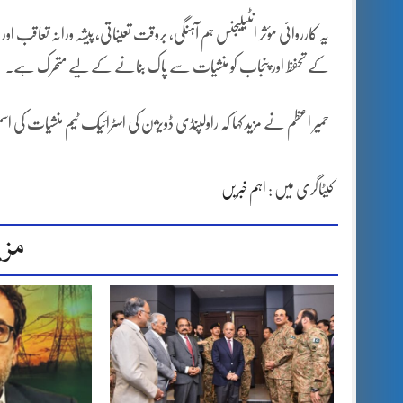
یہ کارروائی مؤثر انٹیلیجنس ہم آہنگی، بروقت تعیناتی، پیشہ ورانہ تعاقب 
کے تحفظ اور پنجاب کو منشیات سے پاک بنانے کے لیے متحرک ہے۔
حمیر اعظم نے مزید کہا کہ راولپنڈی ڈویژن کی اسٹرائیک ٹیم منشیات ک
کیٹاگری میں :
اہم خبریں
مزی