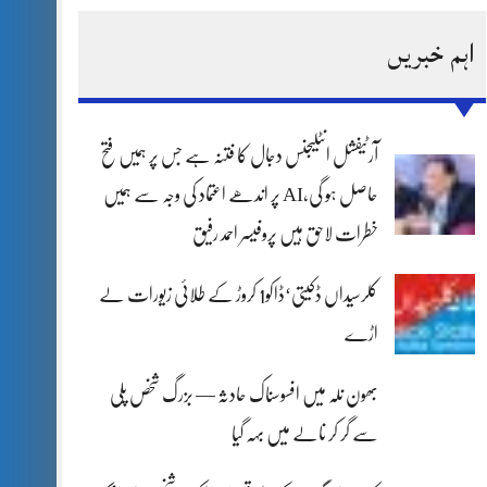
اہم خبریں
آرٹیفشل انٹلیجنس دجال کا فتنہ ہے جس پر ہمیں فتح
حاصل ہو گی،AI پر اندھے اعتماد کی وجہ سے ہمیں
خطرات لاحق ہیں پروفیسر احمد رفیق
کلرسیداں ڈکیتی‘ڈاکو1 کروڑ کے طلائی زیورات لے
اڑے
بھون نلہ میں افسوسناک حادثہ — بزرگ شخص پلی
سے گر کر نالے میں بہہ گیا