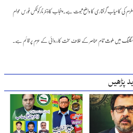
اور ملزم کی کامیاب گرفتاری کا واضح ثبوت ہے۔ پنجاب کاؤنٹر نارکوٹکس فورس عوام
ی اسمگلنگ میں ملوث تمام عناصر کے خلاف سخت کارروائی کے عزم پر قائم ہے۔
د پڑھیں