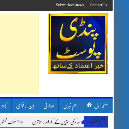
Skip
Submit local news
Contact Us
to
content
صفحہ اول
اہم خبریں
علاقائی
بین الاقوامی
کالمز
اہم خبریں
 بارشیں، لینڈ سلائیڈنگ اور کوٹلی ستیاں کے نظر انداز متاثرین
اسسٹنٹ کمشنر کلرسیدا