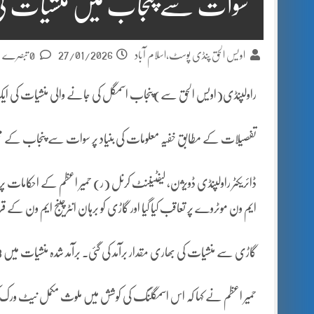
سوات سے پنجاب میں منشیات کی اسم
27/01/2026
اویس الحق پنڈی پوسٹ،اسلام آباد
0 تبصرے
راولپنڈی(اویس الحق سے)پنجاب اسمگل کی جانے والی منشیات کی ایک قاب
تفصیلات کے مطابق خفیہ معلومات کی بنیاد پر سوات سے پنجاب کے مختل
ڈائریکٹر راولپنڈی ڈویژن، لیفٹیننٹ کرنل (ر) حمیر اعظم کے احکامات پر را
ایم ون موٹروے پر تعاقب کیا گیا اور گاڑی کو برہان انٹرچینج ایم ون کے قریب
گاڑی سے منشیات کی بھاری مقدار برآمد کی گئی۔ برآمد شدہ منشیات میں 233 کلوگرام چرس، 15 کلو گرام افیون شامل ہے۔
حمیر اعظم نے کہا کہ اس اسمگلنگ کی کوشش میں ملوث مکمل نیٹ ورک ک