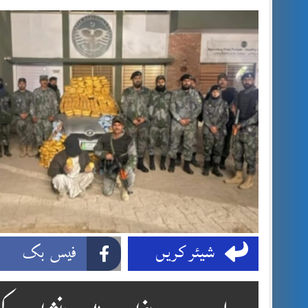
شیئر کریں
فیس بک