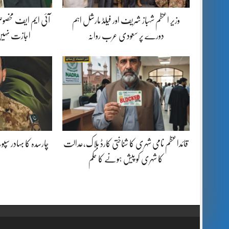
وزیر اعظم شہباز شریف اور فیلڈ مارشل اہم
آئی ایم ایف مخصوص
دورے پر سعودی عرب روانہ
اجازت نہیں
قائداعظم نامی شہری کا شناختی کارڈ بلاک،عدالت
چارسدہ کا بہادر س
کا شہری کو پیش ہونے کا حکم