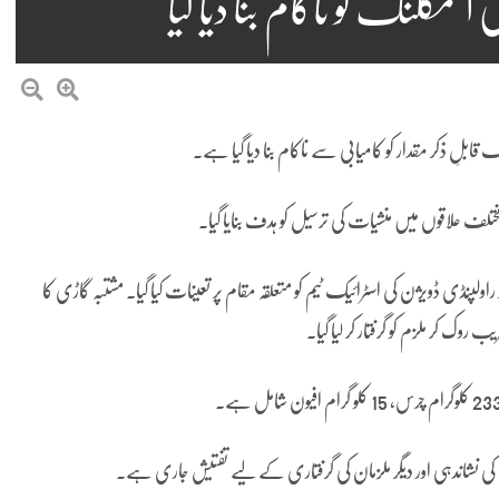
گلنگ کو ناکام بنا دیا گیا
لِ ذکر مقدار کو کامیابی سے ناکام بنا دیا گیا ہے۔
ف علاقوں میں منشیات کی ترسیل کو ہدف بنایا گیا۔
ولپنڈی ڈویژن کی اسٹرائیک ٹیم کو متعلقہ مقام پر تعینات کیا گیا۔ مشتبہ گاڑی کا
 روک کر ملزم کو گرفتار کر لیا گیا۔
ی نشاندہی اور دیگر ملزمان کی گرفتاری کے لیے تفتیش جاری ہے۔