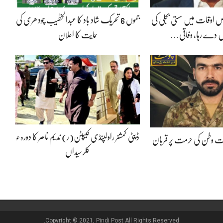
 اوقات میں سستی بجلی کی
جموں 6 تحریک شاد باد کا عبدالخطیب چودھری کی
 دے رہا، وفاقی…
حمایت کا اعلان
ڈپٹی کمشنر راولپنڈی کیپٹن(ر) ندیم ناصر کا دورہء
پوت وطن کی حرمت پر قربان
کلرسیداں
Copyright © 2021, Pindi Post All Rights Reserved.