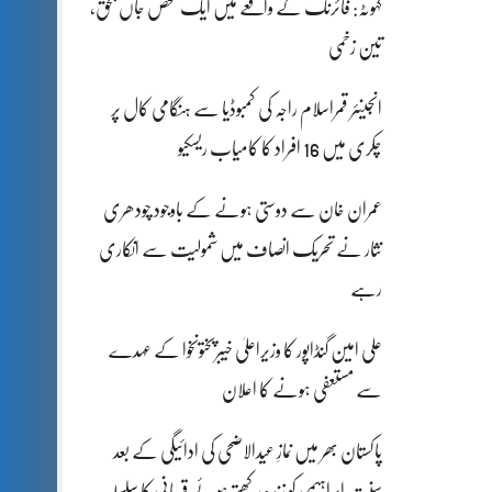
کہوٹہ: فائرنگ کے واقعے میں ایک شخص جاں بحق،
تین زخمی
انجینئر قمراسلام راجہ کی کمبوڈیا سے ہنگامی کال پر
چکری میں 16 افراد کا کامیاب ریسکیو
عمران خان سے دوستی ہونے کے باوجود چودھری
نثار نے تحریک انصاف میں شمولیت سے انکاری
رہے
علی امین گنڈاپور کا وزیراعلیٰ خیبرپختونخوا کے عہدے
سے مستعفی ہونے کا اعلان
پاکستان بھر میں نمازِ عیدالاضحی کی ادائیگی کے بعد
سنتِ ابراہیمی کو زندہ رکھتے ہوئے قربانی کا سلسلہ