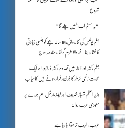
شروع
“یہ سسٹم اب نہیں چلے گا”
جہلم پولیس کی کارروائی،10 سالہ بچے کو جنسی زیادتی
کا نشانہ بنانے والا ملزم گرفتار،مقدمہ درج
جہلم رکشہ اور ٹریلر میں تصادم رکشہ ڈرائیور اور ایک
عورت زخمی ٹریلر کا ڈرائیور فرار ہونے میں کامیاب
وزیر اعظم شہباز شریف اور فیلڈ مارشل اہم دورے پر
سعودی عرب روانہ
غریب، غریب تر ہوتا جا رہا ہے