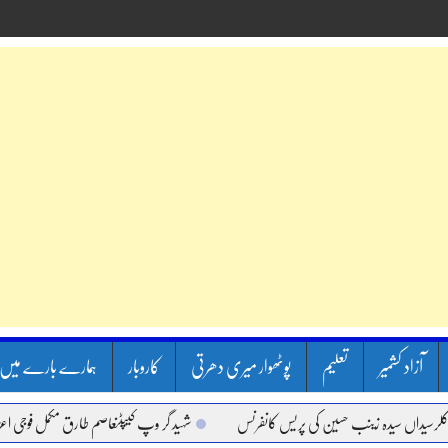
آزاد کشمیر
تعلیم
پوٹھوار میری دھرتی
کاروبار
ہمارے بارے میں
ں سیدہ زینب حسین کی پریس کانفرنس
شہید گر وپ کیپٹنعاصم طارق مکمل فوجی اعزاز کے سا