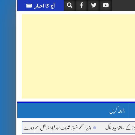
آج کا اخبار
رابطہ کریں
تھ سپردِ خاک
وزیر اعظم شہباز شریف اور فیلڈ مارشل اہم دورے پر سعودی عرب روانہ