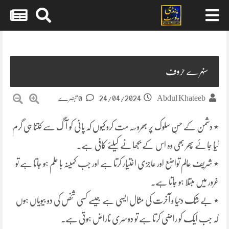
Skip
to
content
سنہرے حروف
24/04/2024
Abdul Khateeb
0 تبصرے
٭ دشمن کے حسنِ سلوک پر بھروسہ مت کرو کیوں کہ پانی کو آگ سے کتنا ہی گرم
کیا جائے پھر بھی وہ اس کے بجھانے کیلئے کافی ہے۔
٭ شریف عالم تواضع اور عاجزی اختیار کرتا ہے اور جب کمینہ با علم ہو جاتا ہے تو
غرور میں مبتلا ہو جاتا ہے۔
٭ بے شک دنیا و آخرت کی مثال ایسی ہے جیسے کسی شخص کی دو بیویاں ہوں
کہ جب ایک کو راضی کرتا ہے تو دوسری ناراض ہوتی ہے۔