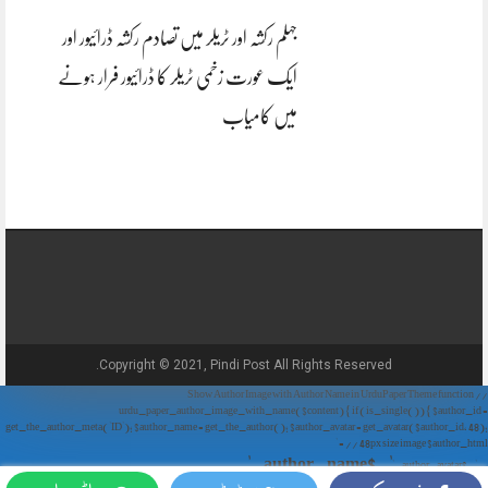
جہلم رکشہ اور ٹریلر میں تصادم رکشہ ڈرائیور اور
ایک عورت زخمی ٹریلر کا ڈرائیور فرار ہونے
میں کامیاب
Copyright © 2021, Pindi Post All Rights Reserved.
// Show Author Image with Author Name in UrduPaper Theme function
urdu_paper_author_image_with_name($content) { if (is_single()) { $author_id =
get_the_author_meta('ID'); $author_name = get_the_author(); $author_avatar = get_avatar($author_id, 48);
// 48px size image $author_html = '
' . $author_name . '
' . $author_avatar . '