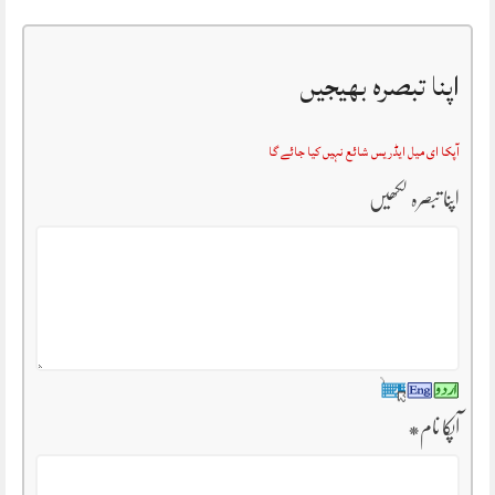
اپنا تبصرہ بھیجیں
آپکا ای میل ایڈریس شائع نہیں کیا جائے گا
اپنا تبصرہ لکھیں
آپکا نام
*