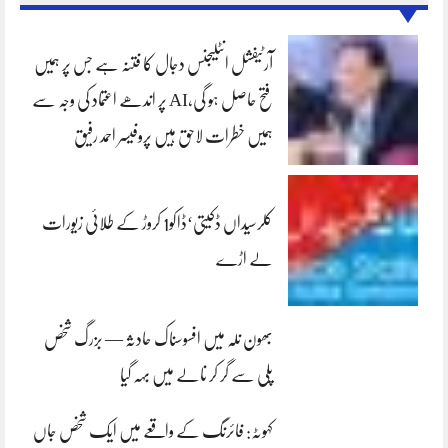
آرٹیفشل انٹلیجنس دجال کا فتنہ ہے جس پر ہمیں
فتح حاصل ہو گی،AI پر اندھے اعتماد کی وجہ سے
ہمیں خطرات لاحق ہیں پروفیسر احمد رفیق
کلرسیداں ڈکیتی‘ڈاکو1 کروڑ کے طلائی زیورات
لے اڑے
بھون نلہ میں افسوسناک حادثہ — بزرگ شخص
پلی سے گر کر نالے میں بہہ گیا
کہوٹہ: فائرنگ کے واقعے میں ایک شخص جاں