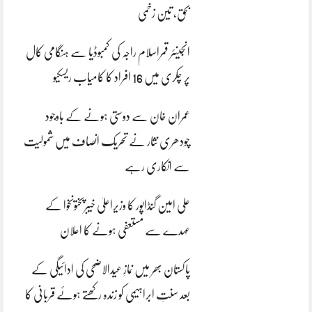
بحق، تین زخمی
انجینئر قمراسلام راجہ کی کمبوڈیا سے ہنگامی کال
پر چکری میں 16 افراد کا کامیاب ریسکیو
عمران خان سے دوستی ہونے کے باوجود
چودھری نثار نے تحریک انصاف میں شمولیت
سے انکاری رہے
علی امین گنڈاپور کا وزیراعلیٰ خیبرپختونخوا کے
عہدے سے مستعفی ہونے کا اعلان
پاکستان بھر میں نمازِ عیدالاضحی کی ادائیگی کے
بعد سنتِ ابراہیمی کو زندہ رکھتے ہوئے قربانی کا