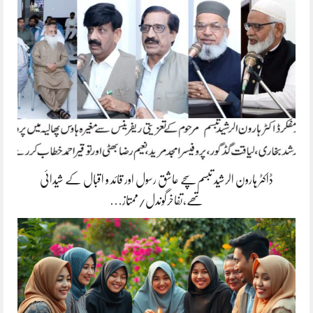
ڈاکٹر ہارون الرشید تبسم سچے عاشق رسول اور قائد و اقبال کے شیدائی
تھے،تفاخرگوندل/ممتاز…