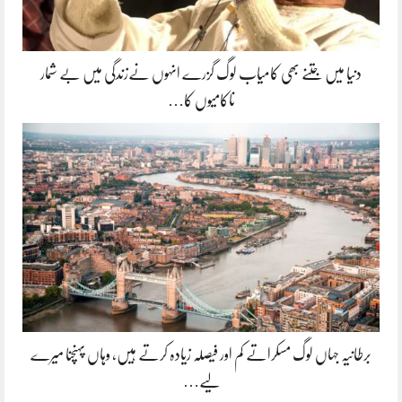
دنیا میں جتنے بھی کامیاب لوگ گزرے انہوں نےزندگی میں بے شمار
ناکامیوں کا…
برطانیہ جہاں لوگ مسکراتے کم اور فیصلہ زیادہ کرتے ہیں، وہاں پہنچنا میرے
لیے…