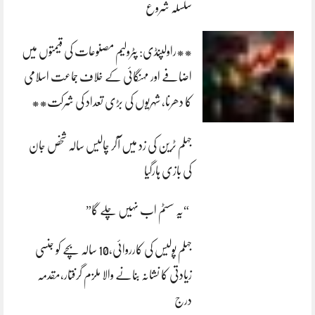
سلسلہ شروع
**راولپنڈی: پٹرولیم مصنوعات کی قیمتوں میں
اضافے اور مہنگائی کے خلاف جماعت اسلامی
کا دھرنا، شہریوں کی بڑی تعداد کی شرکت**
جہلم ٹرین کی زد میں آکر چالیس سالہ شخص جان
کی بازی ہارگیا
“یہ سسٹم اب نہیں چلے گا”
جہلم پولیس کی کارروائی،10 سالہ بچے کو جنسی
زیادتی کا نشانہ بنانے والا ملزم گرفتار،مقدمہ
درج