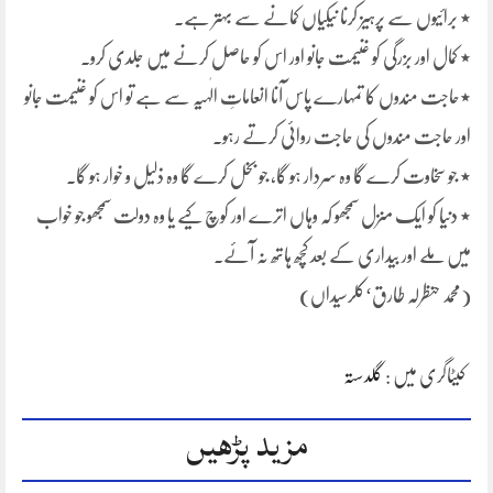
٭ برائیوں سے پرہیز کرنا نیکیاں کمانے سے بہتر ہے۔
٭ کمال اور بزرگی کو غنیمت جانو اور اس کو حاصل کرنے میں جلدی کرو۔
٭حاجت مندوں کا تمہارے پاس آنا انعاماتِ الٰہیہ سے ہے تو اس کو غنیمت جانو
اور حاجت مندوں کی حاجت روائی کرتے رہو۔
٭ جو سخاوت کرے گا وہ سردار ہو گا، جو بخل کرے گا وہ ذلیل و خوار ہو گا۔
٭ دنیا کو ایک منزل سمجھو کہ وہاں اترے اور کوچ کیے یا وہ دولت سمجھو جو خواب
میں ملے اور بیداری کے بعد کچھ ہاتھ نہ آئے۔
(محمد حنظرلہ طارق‘کلرسیداں)
کیٹاگری میں :
گلدستہ
مزید پڑھیں