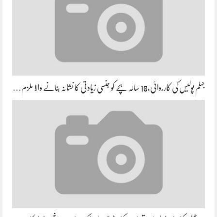
جہلم پولیس کی کارروائی،10 سالہ بچے کو جنسی زیادتی کا نشانہ بنانے والا ملزم…