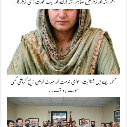
جہلم رکشہ اور ٹریلر میں تصادم رکشہ ڈرائیور اور ایک عورت زخمی ٹریلر کا…
محکمہ ریونیو میں شفافیت، عوامی خدمت اور میرٹ اولین ترجیح، کرپشن کسی
صورت برداشت…