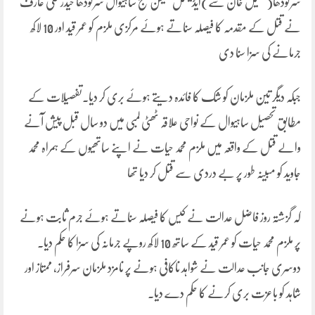
سرگودھا(شکیل خان سے)ایڈیشنل سیشن جج ساہیوال سرگودھا حیدر علی عارف
نے قتل کے مقدمہ کا فیصلہ سناتے ہوئے مرکزی ملزم کو عمر قید اور 10 لاکھ
جرمانے کی سزا سنا دی
جبکہ دیگر تین ملزمان کو شک کا فائدہ دیتے ہوئے بری کر دیا۔تفصیلات کے
مطابق تحصیل ساہیوال کے نواحی علاقہ ٹھٹی لمبی میں دو سال قبل پیش آنے
والے قتل کے واقعہ میں ملزم محمد حیات نے اپنے ساتھیوں کے ہمراہ محمد
جاوید کو مبینہ طور پر بے دردی سے قتل کر دیا تھا
کہ گزشتہ روز فاضل عدالت نے کیس کا فیصلہ سناتے ہوئے جرم ثابت ہونے
پر ملزم محمد حیات کو عمر قید کے ساتھ 10 لاکھ روپے جرمانہ کی سزا کا حکم دیا۔
دوسری جانب عدالت نے شواہد ناکافی ہونے پر نامزد ملزمان سرفراز، ممتاز اور
شاہد کو باعزت بری کرنے کا حکم دے دیا۔