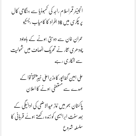
انجینئر قمراسلام راجہ کی کمبوڈیا سے ہنگامی کال
پر چکری میں 16 افراد کا کامیاب ریسکیو
عمران خان سے دوستی ہونے کے باوجود
چودھری نثار نے تحریک انصاف میں شمولیت
سے انکاری رہے
علی امین گنڈاپور کا وزیراعلیٰ خیبرپختونخوا کے
عہدے سے مستعفی ہونے کا اعلان
پاکستان بھر میں نمازِ عیدالاضحی کی ادائیگی کے
بعد سنتِ ابراہیمی کو زندہ رکھتے ہوئے قربانی کا
سلسلہ شروع