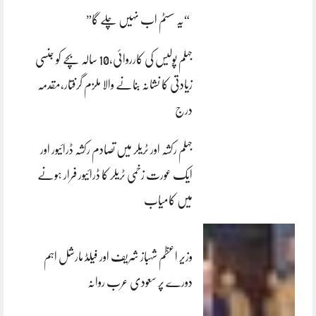
“یہ سسٹم اب نہیں چلے گا”
جہلم پولیس کی کارروائی،10 سالہ بچے کو جنسی
زیادتی کا نشانہ بنانے والا ملزم گرفتار،مقدمہ
درج
جہلم رکشہ اور ٹریلر میں تصادم رکشہ ڈرائیور اور
ایک عورت زخمی ٹریلر کا ڈرائیور فرار ہونے
میں کامیاب
وزیر اعظم شہباز شریف اور فیلڈ مارشل اہم
دورے پر سعودی عرب روانہ