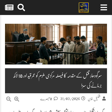
Skip
to
content
سرگودھا: قتل کے مقدمہ کا فیصلہ مرکزی ملزم کو عمر قید اور 10 لاکھ
جرمانے کی سزا
31/03/2026
شکیل خان
0 تبصرے