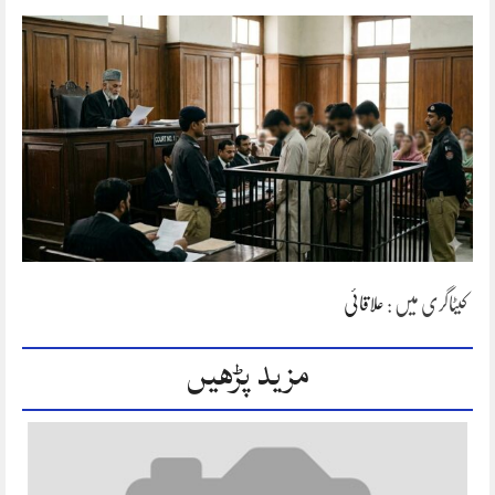
کیٹاگری میں :
علاقائی
مزید پڑھیں