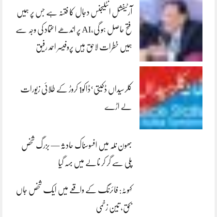
آرٹیفشل انٹلیجنس دجال کا فتنہ ہے جس پر ہمیں
فتح حاصل ہو گی،AI پر اندھے اعتماد کی وجہ سے
ہمیں خطرات لاحق ہیں پروفیسر احمد رفیق
کلرسیداں ڈکیتی‘ڈاکو1 کروڑ کے طلائی زیورات
لے اڑے
بھون نلہ میں افسوسناک حادثہ — بزرگ شخص
پلی سے گر کر نالے میں بہہ گیا
کہوٹہ: فائرنگ کے واقعے میں ایک شخص جاں
بحق، تین زخمی