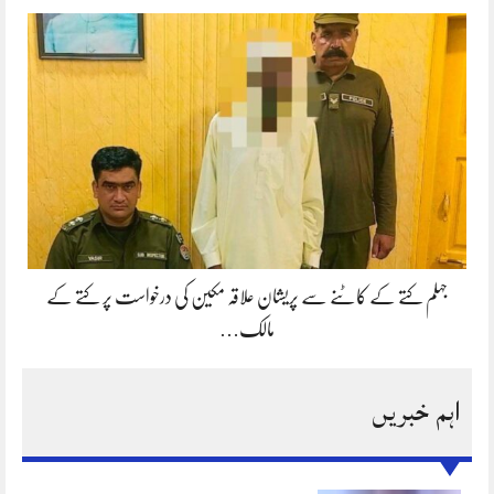
جہلم کتے کے کاٹنے سے پریشان علاقہ مکین کی درخواست پر کتے کے
مالک…
اہم خبریں