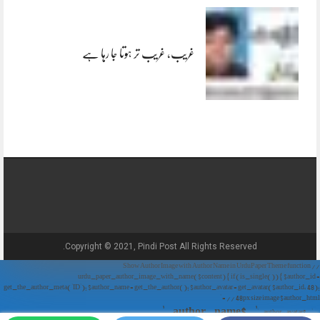
غریب، غریب تر ہوتا جا رہا ہے
Copyright © 2021, Pindi Post All Rights Reserved.
// Show Author Image with Author Name in UrduPaper Theme function
urdu_paper_author_image_with_name($content) { if (is_single()) { $author_id =
get_the_author_meta('ID'); $author_name = get_the_author(); $author_avatar = get_avatar($author_id, 48);
// 48px size image $author_html = '
' . $author_name . '
' . $author_avatar . '