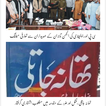
سی پی او،راولپنڈی کی انجمن تاجران کے عہدیداران سے تعارفی میٹنگ
تھانہ جاتلی ،قتل اور ضرر کے مقدمہ میں مطلوب اشتہاری گرفتار