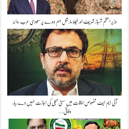
وزیر اعظم شہباز شریف اور فیلڈ مارشل اہم دورے پر سعودی عرب روانہ
آئی ایم ایف مخصوص اوقات میں سستی بجلی کی اجازت نہیں دے رہا،
وفاقی…