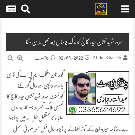
Skip
to
content
سرور شہید نشان حیدر کالج کا بلاک 2سال بعد بھی نہ بن سکا
02/05/2022
Abdul Khateeb
0 تبصرے
گوجرخان‘منتخب ایم پی اے کی نااہلی
یا عدم دلچسپی، دو سال گزر گئے
گورنمنٹ سرور شہید نشان حیدر کالج کا
تعلیمی بلاک تعمیر نہ ہوسکا، ہزاروں
طلباء کا مستقبل خطرے میں پڑ ا ہوا
ہے،روزنامہ میٹروواچ کے آواز اٹھانے پر ڈیڑھ سال قبل ممبر صوبائی اسمبلی