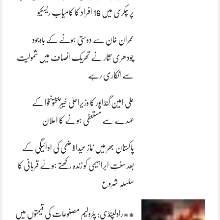
پر چکری میں 16 افراد کا کامیاب ریسکیو
عمران خان سے دوستی ہونے کے باوجود
چودھری نثار نے تحریک انصاف میں شمولیت
سے انکاری رہے
علی امین گنڈاپور کا وزیراعلیٰ خیبرپختونخوا کے
عہدے سے مستعفی ہونے کا اعلان
پاکستان بھر میں نمازِ عیدالاضحی کی ادائیگی کے
بعد سنتِ ابراہیمی کو زندہ رکھتے ہوئے قربانی کا
سلسلہ شروع
**راولپنڈی: پٹرولیم مصنوعات کی قیمتوں میں