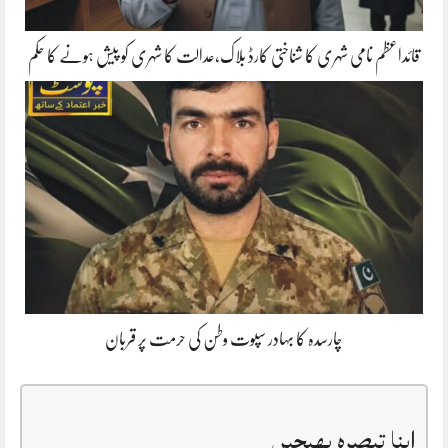
قائداعظم نامی شہری کا شناختی کارڈ بلاک،عدالت کا شہری کو پیش ہونے کا حکم
چارسدہ کا بہادر سپوت وطن کی حرمت پر قربان
اپنا تبصرہ بھیجیں