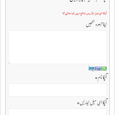
آپکا ای میل ایڈریس شائع نہیں کیا جائے گا
اپنا تبصرہ لکھیں
آپکا نام
*
آپکا ای میل ایڈریس
*