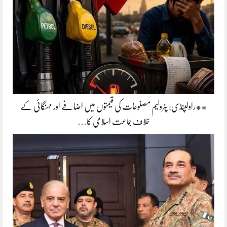
**راولپنڈی: پٹرولیم مصنوعات کی قیمتوں میں اضافے اور مہنگائی کے
خلاف جماعت اسلامی کا…