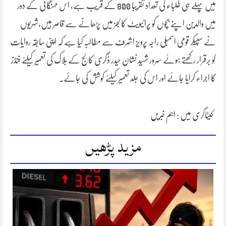
میں پہلے ہی طلباء کی تعداد تقریبا 800 کے قریب ہے، اس مہنگائی کے دور
میں والدین اپنے بچوں کو پرائیویٹ کالجز میں پڑھانے سے قاصر ہیں،شہریوں
نے سپیکر قومی اسمبلی راجہ پرویز اشرف سے مطالبہ کیا ہے کہ اپنی سابقہ روایات
کو برقرار رکھتے ہوئے سرور شہید نشان حیدر ڈگری کالج کے بلاک کی تعمیر کیلئے فنڈز
کا اجراء کرایا جائے اور اس کی جلد تعمیر کیلئے کوشش کی جائے۔
کیٹاگری میں :
اہم خبریں
مزید پڑھیں