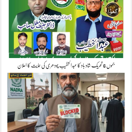
جموں 6 تحریک شاد باد کا عبدالخطیب چودھری کی حمایت کا اعلان