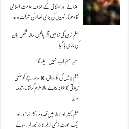
اضافے اور مہنگائی کے خلاف جماعت اسلامی
کا دھرنا، شہریوں کی بڑی تعداد کی شرکت**
جہلم ٹرین کی زد میں آکر چالیس سالہ شخص جان
کی بازی ہارگیا
“یہ سسٹم اب نہیں چلے گا”
جہلم پولیس کی کارروائی،10 سالہ بچے کو جنسی
زیادتی کا نشانہ بنانے والا ملزم گرفتار،مقدمہ
درج
جہلم رکشہ اور ٹریلر میں تصادم رکشہ ڈرائیور اور
ایک عورت زخمی ٹریلر کا ڈرائیور فرار ہونے