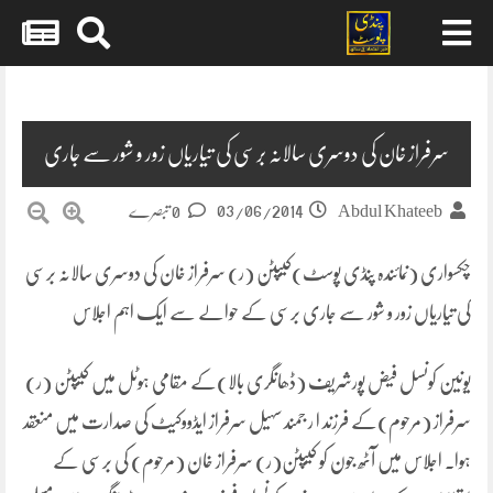
Skip
to
content
سرفراز خان کی دوسری سالانہ برسی کی تیاریاں زور و شور سے جاری
03/06/2014
Abdul Khateeb
0 تبصرے
چکسواری (نمائندہ پنڈی پوسٹ)کیپٹن (ر) سرفراز خان کی دوسری سالانہ برسی
کی تیاریاں زور و شور سے جاری برسی کے حوالے سے ایک اہم اجلاس
یونین کونسل فیض پورشریف (ڈھانگری بالا)کے مقامی ہوٹل میں کیپٹن (ر)
سرفراز (مرحوم)کے فرزند ا ر جمند سہیل سرفراز ایڈووکیٹ کی صدارت میں منعقد
ہوا۔ اجلاس میں آٹھ جون کو کیپٹن(ر) سرفراز خان (مرحوم) کی برسی کے