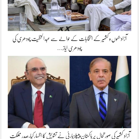
آزاد جموں و کشمیر کے انتخابات کے حوالے سے عبدالخطیت چودھری کی
چودھری ایاز…
آزاد کشمیر کی صورتحال پر پاکستان پیپلزپارٹی نے تشویش کا اظہار کیا،صدر مملکت