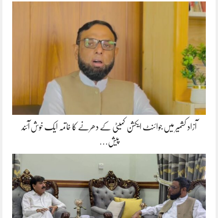
آزاد کشمیر میں جوائنٹ ایکشن کمیٹی کے دھرنے کا خاتمہ ایک خوش آئند
پیش…