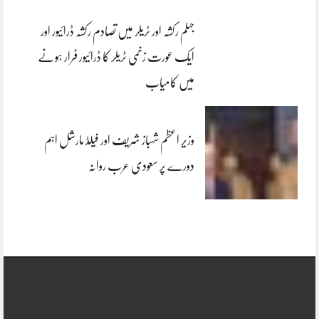
جہلم رکشہ اور ٹریلر میں تصادم رکشہ ڈرائیور اور
ایک عورت زخمی ٹریلر کا ڈرائیور فرار ہونے
میں کامیاب
وزیر اعظم شہباز شریف اور فیلڈ مارشل اہم
دورے پر سعودی عرب روانہ