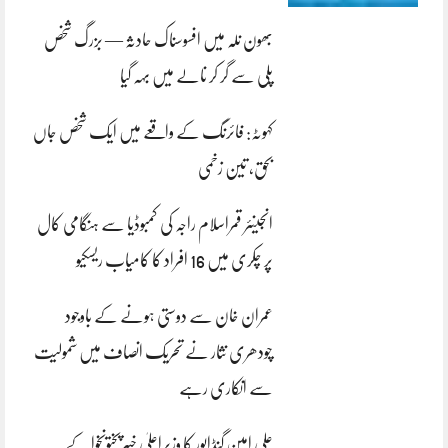
بھون نلہ میں افسوسناک حادثہ — بزرگ شخص
پلی سے گر کر نالے میں بہہ گیا
کہوٹہ: فائرنگ کے واقعے میں ایک شخص جاں
بحق، تین زخمی
انجینئر قمراسلام راجہ کی کمبوڈیا سے ہنگامی کال
پر چکری میں 16 افراد کا کامیاب ریسکیو
عمران خان سے دوستی ہونے کے باوجود
چودھری نثار نے تحریک انصاف میں شمولیت
سے انکاری رہے
علی امین گنڈاپور کا وزیراعلیٰ خیبرپختونخوا کے