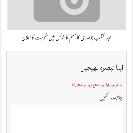
عبدالخطیب چوھدری کا مسلم کانفرنس میں شمولیت کا اعلان
اپنا تبصرہ بھیجیں
آپکا ای میل ایڈریس شائع نہیں کیا جائے گا
اپنا تبصرہ لکھیں