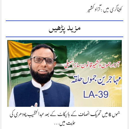
کیٹاگری میں :
آزاد کشمیر
مزید پڑھیں
جموں 6 میں تحریک انصاف کے بائیکاٹ کے بعد عبدالخطیب چودھری کی
حمایت میں…