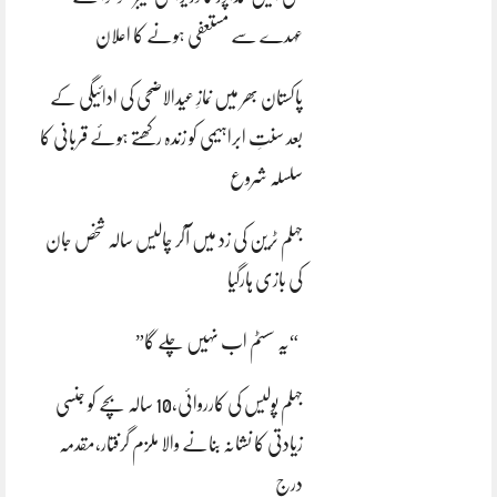
عہدے سے مستعفی ہونے کا اعلان
پاکستان بھر میں نمازِ عیدالاضحی کی ادائیگی کے
بعد سنتِ ابراہیمی کو زندہ رکھتے ہوئے قربانی کا
سلسلہ شروع
جہلم ٹرین کی زد میں آکر چالیس سالہ شخص جان
کی بازی ہارگیا
“یہ سسٹم اب نہیں چلے گا”
جہلم پولیس کی کارروائی،10 سالہ بچے کو جنسی
زیادتی کا نشانہ بنانے والا ملزم گرفتار،مقدمہ
درج