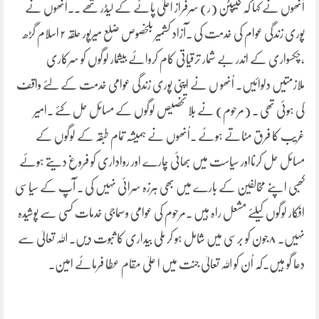
اُنھوں نے کہا کہ کیپٹن (ر) سرفراز اعلیٰ پائے کے لیڈر تھے ۔۔اُنھوں نے
پوری زندگی عوام کی خدمت کی ۔آزاد کشمیر بلخصوص ضلع میرپور حلقہ ۲ اسلام گڑھ
،چکسواری کے اندر بے شمار ترقیاتی کام کروائے بیشمار لوگوں کو سرکاری
ملازمتیں دلوائیں۔ اُنھو ں نے اپنی پوری زندگی عوامی خدمت کے لئے واقف
کی ہوئی تھی ۔ (مرحوم) نے بلا تخصیص لوگوں کے مسائل حل کئے ۔امیر
غریب کا فرق مٹاتے ہوئے ۔اُنھوں نے ہمیشہ تمام طبقہ کے لوگوں کے
مسائل حل کرنااور سیاست میں بھائی چارے اور رواداری کو فروغ دیتے ہوئے
کھبی اپنے مخالفین کے بارے میں بھی ہرزہ سرائی نہیں کی ۔ آپ کے سیاسی
افکار لوگوں کیلئے مشعل راہ ہیں ۔مرحوم کی عوامی وسماجی خدمات کسی سے پوشیدہ
نہیں۔ ۸جون کو برسی میں شامل ہو کر ملی بیداری کا ثبوت دیں۔ اللہ تعالیٰ سے
دعا گو ہیں۔کہ اُن کو اللہ تعالیٰ جنت میں ا علیٰ مقام عطا فرمائے امین۔