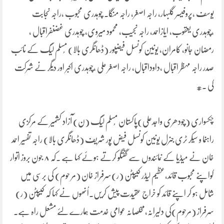
یوسف ،پروفیسر گلبہار، راجہ اصغر، راجہ منگا۔ چوہدری محبوب ،راجہ نجابت
،چوہدری یعقوب، ایازاحمد، راجہ نجیب، محمود میروی، چوہدری غضنفراقبال ،
رمضان جانو، کامران، یونین کونسل فیضپور (ڈھانگری بالا) مُسلم لیگ کے نائب
صدر راجہ مہظر اقبال ،داوداقبال، راجہ اصغر علی ،چوہدری اکبر اور دیگر نے شرکت
کی ۔#
چکسواری (چودھری واجدعلی)پاکستان مُسلم لیگ (ن) آزاد کشمیر کے مرکزی
راہنما و سیکر ٹری جنرل یونین کونسل فیض پور شریف (ڈھانگری بالا) راجہ تفسیر احمد
خان نے میڈیا کے نمائندوں سے گفتگو کرتے ہوئے کہا ہے ۔کہ ۸ جون بروز اتوار
کواپنے محبوب قائد،عظیم لیڈر کیپٹن (ر)سرفراز خان (مر حوم) کی برسی میں
شامل ہو کر اپنے قائد کو خراج عقیدت پیش کریں۔اُنھوں نے کہا کہ کیپٹن (ر)
سرفراز (مرحوم)کی دلیرانہ،مخلصانہ عوامی خدمت ہمارے لئے مشعل راہ ہے۔