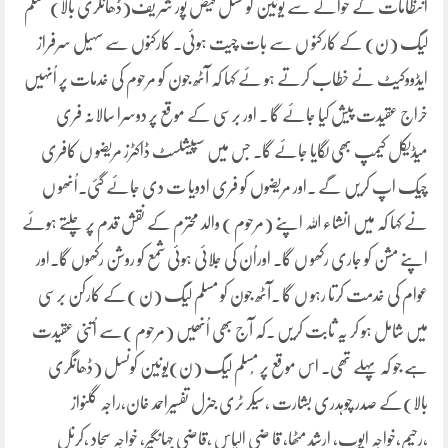
انتظامات کے حوالے سے یونین کو نسل فیض پور شر یف(ڈھانگری بالا) مسلم
لیگ (ن) کے کارکنو ں سے بات چیت ہوئی۔ کارکنوں سے سہیل سرفراز
ایڈووکیٹ نے خطاب کرتے ہو ئے کہا کہ آٹھ جون کو مرحوم کی خدمات پر اُنہیں
خراج عقیدت پیش کیا جائے گا ۔ اور برسی کے موقع پر دوسرا سالانہ فری
میڈیکل کیمپ بھی لگایا جائے گا۔ جس میں سپیشلسٹ ڈاکٹرز مریضو ں کافری
چیک اپ کریں گے ۔اور مریضوں کو فری ادویا ت دی جائے گئی۔اُنھو ں
نے کہا کہ میں انشاء اللہ اپنے (مرحوم ) والد محترم کے نقش قدم پر چلتے ہوئے
اپنے مشن کو جاری رکھو ں گا۔ اوراُن کی جلائی ہوئی شمع کو روشن رکھوں گا۔اور
عوام کی خدمت کرتا رہو ں گا ۔آٹھ جون کو مسلم لیگ (ن )کے کارکن برسی
میں شامل ہو کر یہ ثابت کریں ۔کہ آج بھی اُنھیں (مرحوم )سے اُتنی عقیدت
ہے جو کہ پہلے تھی۔ اس موقع پر مُسلم لیگ (ن)یونین کونسل (ڈھانگری
بالا)کے صدر چوہدری بشارت ،سیکر ٹری جنرل تفسیراحمد خان،راجہ گلنواز
،رحیم،خواجہ ایوب، ارشد مٹھا، قا ضی الیاس ،قاضی جہانگیر، خواجہ سجاد ،کرنل