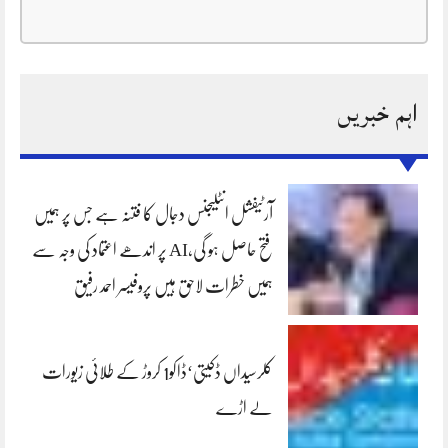
اہم خبریں
آرٹیفشل انٹلیجنس دجال کا فتنہ ہے جس پر ہمیں
فتح حاصل ہو گی،AI پر اندھے اعتماد کی وجہ سے
ہمیں خطرات لاحق ہیں پروفیسر احمد رفیق
کلرسیداں ڈکیتی‘ڈاکو1 کروڑ کے طلائی زیورات
لے اڑے