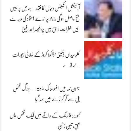
آرٹیفشل انٹلیجنس دجال کا فتنہ ہے جس پر ہمیں
فتح حاصل ہو گی،AI پر اندھے اعتماد کی وجہ سے
ہمیں خطرات لاحق ہیں پروفیسر احمد رفیق
کلرسیداں ڈکیتی‘ڈاکو1 کروڑ کے طلائی زیورات
لے اڑے
بھون نلہ میں افسوسناک حادثہ — بزرگ شخص
پلی سے گر کر نالے میں بہہ گیا
کہوٹہ: فائرنگ کے واقعے میں ایک شخص جاں
بحق، تین زخمی