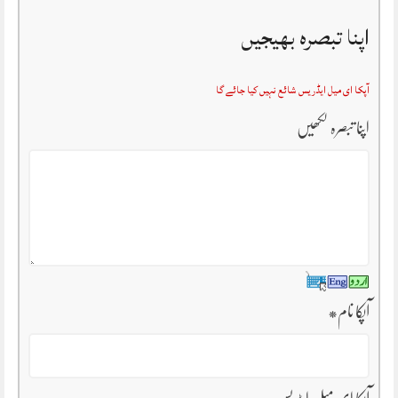
اپنا تبصرہ بھیجیں
آپکا ای میل ایڈریس شائع نہیں کیا جائے گا
اپنا تبصرہ لکھیں
آپکا نام
*