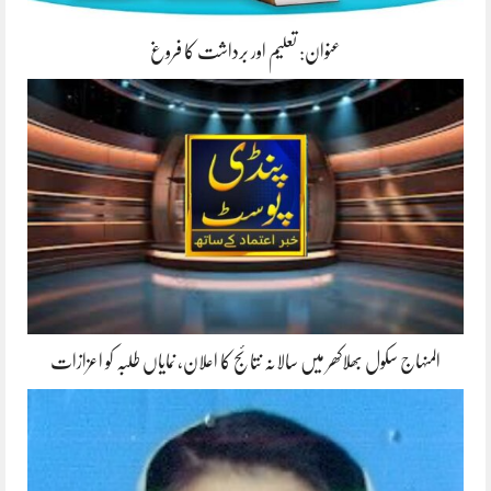
عنوان: تعلیم اور برداشت کا فروغ
المنہاج سکول بھلاکھر میں سالانہ نتائج کا اعلان، نمایاں طلبہ کو اعزازات