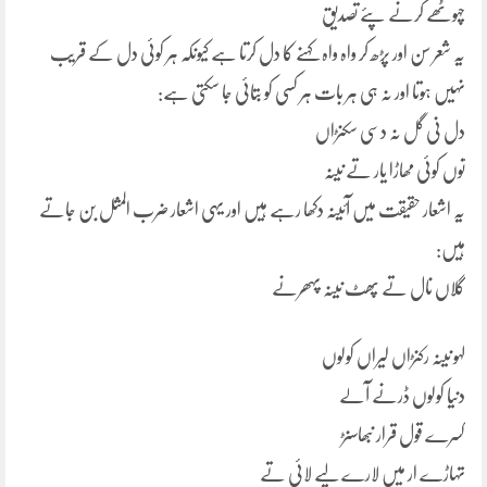
چہوٹھے کرنے پئے تصدیق
یہ شعر سن اور پڑھ کر واہ واہ کہنے کا دل کرتا ہے کیونکہ ہر کوئی دل کے قریب
نہیں ہوتا اور نہ ہی ہر بات ہر کسی کو بتائی جا سکتی ہے:
دل نی گل نہ دسی سکنڑاں
توں کوئی مھاڑا یار تے نینہ
یہ اشعار حقیقت میں آئینہ دکھا رہے ہیں اور یہی اشعار ضرب المثل بن جاتے
ہیں:
گلاں نال تے پھٹ نینہ پہھرنے
لہو نینہ رکنڑاں لیراں کولوں
دنیا کولوں ڈرنے آلے
کسرے قول قرار نبھاسنڑ
تہاڑے ار میں لارے لپے لائی تے