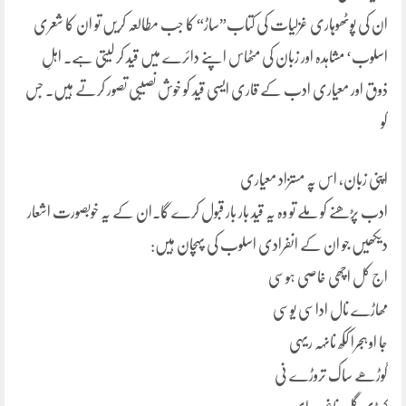
ان کی پوٹھوہاری غزلیات کی کتاب”ساڑ“ کا جب مطالعہ کریں تو ان کا شعری
اسلوب‘ مشاہدہ اور زبان کی مٹھاس اپنے دائرے میں قید کر لیتی ہے۔ اہلِ
ذوق اور معیاری ادب کے قاری ایسی قید کو خوش نصیبی تصور کرتے ہیں۔ جس
کو
اپنی زبان، اس پہ مستزاد معیاری
ادب پڑھنے کو ملے تو وہ یہ قید بار بار قبول کرے گا۔ان کے یہ خوبصورت اشعار
دیکھیں جو ان کے انفرادی اسلوب کی پہچان ہیں:
اج کل اچھی خاصی ہوسی
مھاڑے نال اداسی یوسی
جا او ہجرا ککھ نانہہ ریہی
گوڑھے ساک تروڑے نی