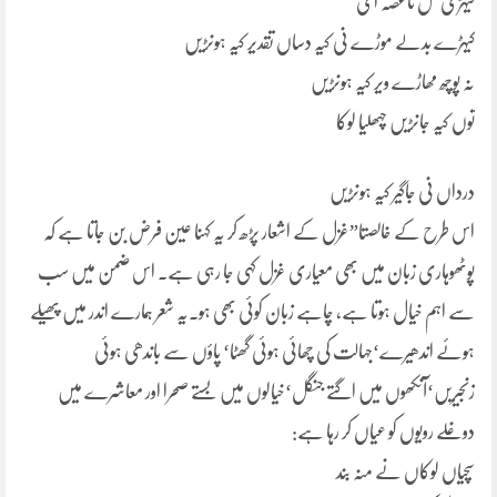
کیہڑی گل ناغصہ ای
کیہڑے بدلے موڑے نی کیہ دساں تقدیر کیہ ہونڑیں
نہ پوچھ مھاڑے ویر کیہ ہونڑیں
توں کیہ جانڑیں چہھلیا لوکا
درداں نی جاگیر کیہ ہونڑیں
اس طرح کے خالصتا”غزل کے اشعار پڑھ کر یہ کہنا عین فرض بن جاتا ہے کہ
پوٹھوہاری زبان میں بھی معیاری غزل کہی جا رہی ہے۔ اس ضمن میں سب
سے اہم خیال ہوتا ہے، چاہے زبان کوئی بھی ہو۔یہ شعر ہمارے اندر میں پھیلے
ہوئے اندھیرے‘جہالت کی چھائی ہوئی گھٹا‘ پاؤں سے باندھی ہوئی
زنجیریں‘آنکھوں میں اگتے جنگل‘خیالوں میں بستے صحرا اور معاشرے میں
دوغلے رویوں کو عیاں کر رہا ہے:
سچیاں لوکاں نے منہ بند