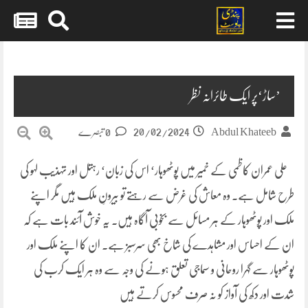
Skip
to
content
’ساڑ‘پر ایک طائرانہ نظر
20/02/2024
Abdul Khateeb
0 تبصرے
علی عمران کاظمی کے خمیر میں پوٹھوہار‘ اس کی زبان‘ رہتل اور تہذیب لہو کی
طرح شامل ہے۔ وہ معاش کی غرض سے رہتے تو بیرونِ ملک ہیں مگر اپنے
ملک اور پوٹھوہار کے ہر مسائل سے بخوبی آگاہ ہیں۔ یہ خوش آئند بات ہے کہ
ان کے احساس اور مشاہدے کی شاخ بھی سرسبز ہے۔ ان کا اپنے ملک اور
پوٹھوہار سے گہرا روحانی و سماجی تعلق ہونے کی وجہ سے وہ ہر ایک کرب کی
شدت اور دکھ کی آواز کو نہ صرف محسوس کرتے ہیں