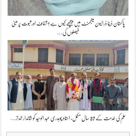
پاکستان ڈیٹا ڈرائیون مینجمنٹ میں پیچھے کیوں ہے؟شفاف اور ثبوت پر مبنی
فیصلوں کی…
علم کی خدمت کے 37 سال مکمل، استاد چوہدری عبد الوحید کو شاندار انداز…