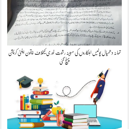
تھانہ دھمیال پولیس اہلکاروں کی مبینہ رشوت خوری کیخلاف خاتون اینٹی کرپشن
پہنچ گئی