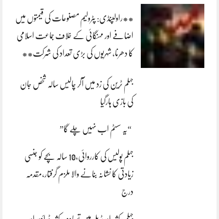
**راولپنڈی: پٹرولیم مصنوعات کی قیمتوں میں
اضافے اور مہنگائی کے خلاف جماعت اسلامی
کا دھرنا، شہریوں کی بڑی تعداد کی شرکت**
جہلم ٹرین کی زد میں آکر چالیس سالہ شخص جان
کی بازی ہارگیا
“یہ سسٹم اب نہیں چلے گا”
جہلم پولیس کی کارروائی،10 سالہ بچے کو جنسی
زیادتی کا نشانہ بنانے والا ملزم گرفتار،مقدمہ
درج
جہلم رکشہ اور ٹریلر میں تصادم رکشہ ڈرائیور اور