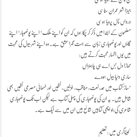
جیہڑا شعر عمران سناسی
درداں نال پرویا ہوسی
مضمون کے ابتدا میں ذکر کر چکا ہوں کہ ان کو اپنے ملک‘ اپنے پوٹھوہار‘ اپنے
گاؤں اور پوٹھوہاری زبان سے بہت گہرا عشق ہے۔ وہ اپنے شہر بیول کی محبت
میں یوں اظہارِ محبت کرتے ہیں:
مھاڑا دل بس اے ہی چاہنڑاں
ساری دنیا بیول ہووے
’ساڑ‘کتاب میں حمد، نعت، مناقب، غزلیں، نظمیں اور ٹہھائی مصرعی نظمیں بھی
شامل ہیں۔ یہ ان کی پوٹھوہاری کی پہلی کتاب ہے لیکن اب تک پوٹھوہاری
شاعری کی جو اچھی کتابیں شائع ہیں ان میں سے ایک ہے۔
کیٹاگری میں :
تعلیم