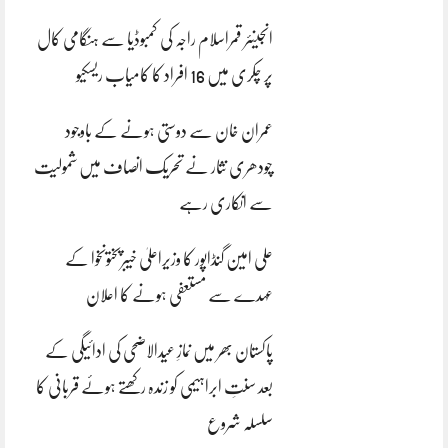
انجینئر قمراسلام راجہ کی کمبوڈیا سے ہنگامی کال
پر چکری میں 16 افراد کا کامیاب ریسکیو
عمران خان سے دوستی ہونے کے باوجود
چودھری نثار نے تحریک انصاف میں شمولیت
سے انکاری رہے
علی امین گنڈاپور کا وزیراعلیٰ خیبرپختونخوا کے
عہدے سے مستعفی ہونے کا اعلان
پاکستان بھر میں نمازِ عیدالاضحی کی ادائیگی کے
بعد سنتِ ابراہیمی کو زندہ رکھتے ہوئے قربانی کا
سلسلہ شروع