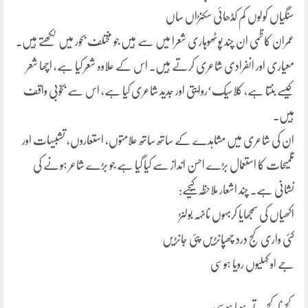
سنگیاں کولوں کم کڈھائی سکنڑاں ساں
عمران کاظمی ان چند پوٹھوہاری شعرا میں سے ہیں جو مختلف بحور میں لکھتے ہیں۔
معیاری اور انفرادی شاعری کرتے ہیں۔ اس کے علاوہ شعر کیا ہے، اچھا شعر
کیسے بنتا ہے، کلاسیک‘روایتی اور جدید شاعری کیا ہے، اس سے بخوبی واقف
ہیں۔
ان کی شاعری میں مشاہدے کے ساتھ ساتھ علامتوں، استعاروں، تشبیہات اور
تلمیحات کا استعمال بڑے احسن انداز سے کیا گیا ہے جو بڑے شاعر ہونے کی
نشانی ہے۔ چند اشعار ملاحظہ کیجیے:
اکھیاں کی سمجھایا کربہوں نانہہ بولنڑ
کئی واری کج درد چھپانڑیں پئی جانڑیں
جے او کہلیوں رویا ہوسی
کج نا کج تے ہویا ہوسی