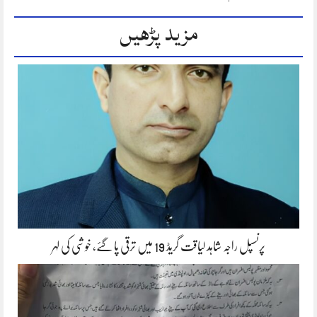
مزید پڑھیں
پرنسپل راجہ شاہد لیاقت گریڈ 19 میں ترقی پا گئے، خوشی کی لہر