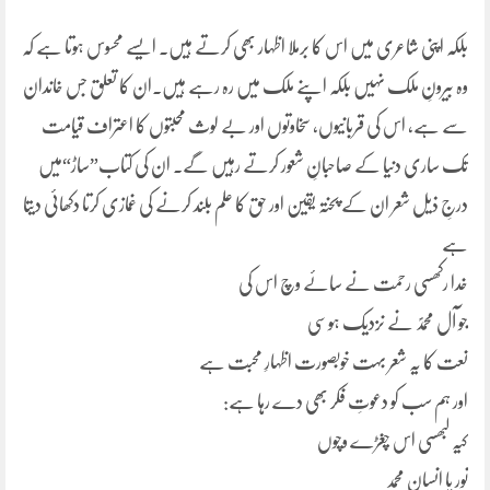
بلکہ اپنی شاعری میں اس کا برملا اظہار بھی کرتے ہیں۔ ایسے محسوس ہوتا ہے کہ
وہ بیرونِ ملک نہیں بلکہ اپنے ملک میں رہ رہے ہیں۔ان کا تعلق جس خاندان
سے ہے، اس کی قربانیوں، سخاوتوں اور بے لوث محبتوں کا اعتراف قیامت
تک ساری دنیا کے صاحبانِ شعور کرتے رہیں گے۔ ان کی کتاب”ساڑ“میں
درجِ ذیل شعر ان کے پختہ یقین اور حق کا علم بلند کرنے کی غمازی کرتا دکھائی دیتا
ہے
خدا رکھسی رحمت نے سائے وچ اس کی
جو آل محمدؐ نے نزدیک ہوسی
نعت کا یہ شعر بہت خوبصورت اظہارِ محبت ہے
اور ہم سب کو دعوتِ فکر بھی دے رہا ہے:
کیہ لبھسی اس چغڑے وچوں
نور یا انسان محمد