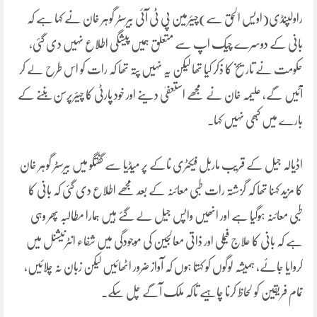
راولپنڈی(اویس الحق سے)چیئرمین پی ٹی آئی بیرسٹر گوہر خان نے کہا ہے کہ
بانی کے دوسرے چیک اپ سے متعلق ہمیں پیشگی اطلاع نہیں دی گئی،
حکومت نے تاریخ کا ذکر کیا تھا لیکن یہ نہیں پتہ تھا کہ رات کو اس طرح لے کر
آئیں گے، علیمہ خان نے مجھے استعفیٰ دینے اور خود پارٹی کا چیئرپرسن بننے کے
بارے میں کبھی نہیں کہا۔
اڈیالہ جیل کے قریب ماربل فیکٹری ناکے پر میڈیا سے گفتگو میں بیرسٹر گوہر خان
کا مزید کہنا تھا کہ گزشتہ رات طبی معائنہ کے بعد مجھے اطلاع دی گئی کہ بانی کا
طبی معائنہ ہوگیا ہے اور انھیں واپس جیل لے گئے ہیں ہمارا مطالبہ پھر وہی
ہے کہ بانی کا علاج فیملی اور ذاتی معالجین کی موجودگی میں شفاء انٹرنیشنل میں
کروایا جائے، ہمیشہ لوگوں کو کہتا ہوں کہ آواز ضرور اٹھائیں لیکن زبان نہ چلائیں،
تمام فریقین کو لحاظ کرنا چاہیے تاکہ ملک آگے چل سکے۔