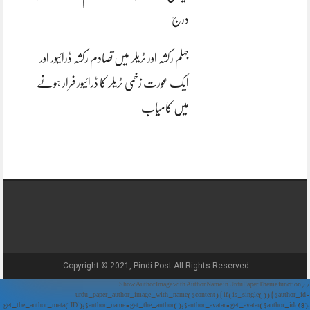
درج
جہلم رکشہ اور ٹریلر میں تصادم رکشہ ڈرائیور اور
ایک عورت زخمی ٹریلر کا ڈرائیور فرار ہونے
میں کامیاب
Copyright © 2021, Pindi Post All Rights Reserved.
// Show Author Image with Author Name in UrduPaper Theme function
urdu_paper_author_image_with_name($content) { if (is_single()) { $author_id =
get_the_author_meta('ID'); $author_name = get_the_author(); $author_avatar = get_avatar($author_id, 48);