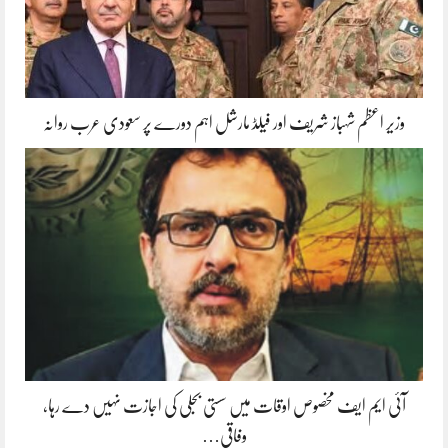
وزیر اعظم شہباز شریف اور فیلڈ مارشل اہم دورے پر سعودی عرب روانہ
آئی ایم ایف مخصوص اوقات میں سستی بجلی کی اجازت نہیں دے رہا،
وفاقی…