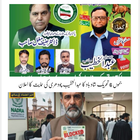
جموں 6 تحریک شاد باد کا عبدالخطیب چودھری کی حمایت کا اعلان