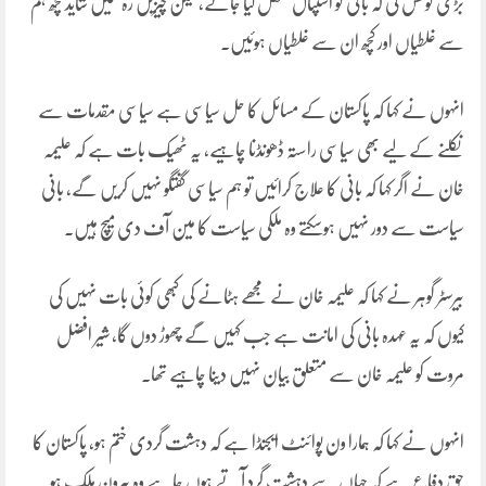
بڑی کوشش کی کہ بانی کو اسپتال منتقل کیا جائے، لیکن چیزیں رہ گئیں شاید کچھ ہم
سے غلطیاں اور کچھ ان سے غلطیاں ہوئیں۔
انہوں ںے کہا کہ پاکستان کے مسائل کا حل سیاسی ہے سیاسی مقدمات سے
نکلنے کے لیے بھی سیاسی راستہ ڈھونڈنا چاہیے، یہ ٹھیک بات ہے کہ علیمہ
خان نے اگر کہا کہ بانی کا علاج کرائیں تو ہم سیاسی گفتگو نہیں کریں گے، بانی
سیاست سے دور نہیں ہوسکتے وہ ملکی سیاست کا مین آف دی میچ ہیں۔
بیرسٹر گوہر نے کہا کہ علیمہ خان نے مجھے ہٹانے کی کبھی کوئی بات نہیں کی
کیوں کہ یہ عہدہ بانی کی امانت ہے جب کہیں گے چھوڑ دوں گا، شیر افضل
مروت کو علیمہ خان سے متعلق بیان نہیں دینا چاہیے تھا۔
انہوں نے کہا کہ ہمارا ون پوائنٹ ایجنڈا ہے کہ دہشت گردی ختم ہو، پاکستان کا
حق دفاع ہے کہ جہاں سے دہشت گرد آتے ہوں چاہے وہ بیرون ملک ہو