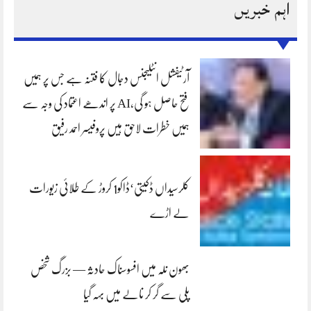
اہم خبریں
آرٹیفشل انٹلیجنس دجال کا فتنہ ہے جس پر ہمیں
فتح حاصل ہو گی،AI پر اندھے اعتماد کی وجہ سے
ہمیں خطرات لاحق ہیں پروفیسر احمد رفیق
کلرسیداں ڈکیتی‘ڈاکو1 کروڑ کے طلائی زیورات
لے اڑے
بھون نلہ میں افسوسناک حادثہ — بزرگ شخص
پلی سے گر کر نالے میں بہہ گیا