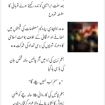
بعد سنتِ ابراہیمی کو زندہ رکھتے ہوئے قربانی کا
سلسلہ شروع
**راولپنڈی: پٹرولیم مصنوعات کی قیمتوں میں
اضافے اور مہنگائی کے خلاف جماعت اسلامی
کا دھرنا، شہریوں کی بڑی تعداد کی شرکت**
جہلم ٹرین کی زد میں آکر چالیس سالہ شخص جان
کی بازی ہارگیا
“یہ سسٹم اب نہیں چلے گا”
جہلم پولیس کی کارروائی،10 سالہ بچے کو جنسی
زیادتی کا نشانہ بنانے والا ملزم گرفتار،مقدمہ