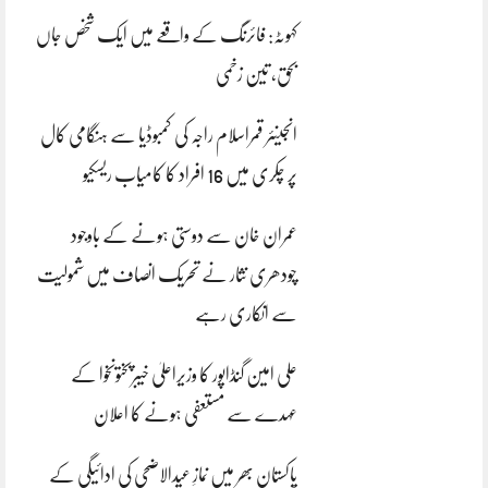
کہوٹہ: فائرنگ کے واقعے میں ایک شخص جاں
بحق، تین زخمی
انجینئر قمراسلام راجہ کی کمبوڈیا سے ہنگامی کال
پر چکری میں 16 افراد کا کامیاب ریسکیو
عمران خان سے دوستی ہونے کے باوجود
چودھری نثار نے تحریک انصاف میں شمولیت
سے انکاری رہے
علی امین گنڈاپور کا وزیراعلیٰ خیبرپختونخوا کے
عہدے سے مستعفی ہونے کا اعلان
پاکستان بھر میں نمازِ عیدالاضحی کی ادائیگی کے