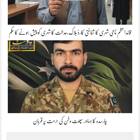
قائداعظم نامی شہری کا شناختی کارڈ بلاک،عدالت کا شہری کو پیش ہونے کا حکم
چارسدہ کا بہادر سپوت وطن کی حرمت پر قربان