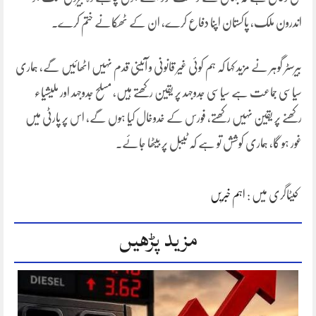
اندرون ملک، پاکستان اپنا دفاع کرے، ان کے ٹھکانے ختم کرے۔
بیرسٹر گوہر نے مزید کہا کہ ہم کوئی غیر قانونی و آئینی قدم نہیں اٹھائیں گے، ہماری
سیاسی جماعت ہے سیاسی جدوجہد پر یقین رکھتے ہیں، مسلح جدوجہد اور ملیشیاء
رکھنے پر یقین نہیں رکھتے، فورس کے خدوخال کیا ہوں گے، اس پر پارٹی میں
غور ہو گا، ہماری کوشش تو ہے کہ ٹیبل پر بیٹھا جائے۔
کیٹاگری میں :
اہم خبریں
مزید پڑھیں