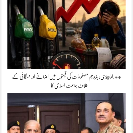
**راولپنڈی: پٹرولیم مصنوعات کی قیمتوں میں اضافے اور مہنگائی کے
خلاف جماعت اسلامی کا…