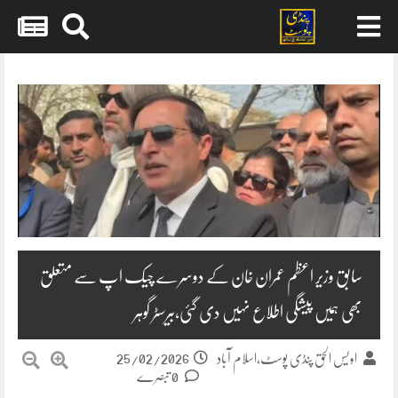
Skip
to
content
سابق وزیر اعظم عمران خان کے دوسرے چیک اپ سے متعلق
بھی ہمیں پیشگی اطلاع نہیں دی گئی،بیرسٹر گوہر
25/02/2026
اویس الحق پنڈی پوسٹ،اسلام آباد
0 تبصرے