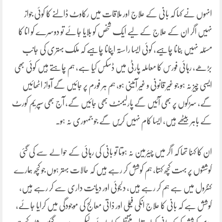
انہوں ںے کہا کہ بانی کے علاج اور ملاقات میں رکاوٹ ڈالنے کا کوئی جواز
نہیں اگر ان کے علاج کے لیے ایک شخص کو بلایا جائے تو دوسرے کو انا کا
مسئلہ نہیں بنانا چاہیے، کوئی ایسا راستہ اپنانا چاہیے کہ ملک بہتری کی جانب
بڑھے، رہائی فورس کا معاملہ پارٹی میں ڈسکس کیا ہے، ہم چاہتے ہیں کوئی بھی
ایسی چیز نہ ہو جو غیر قانونی و غیر آئینی ہو، ہم ہر فورم پر جائیں گے آواز اٹھائیں
گے، سڑکوں پر بھی آئیں گے پارلیمنٹ بھی جائیں گے، آج بھی سپریم کورٹ
کے باہر بیٹھے ہیں، ایسا کام نہیں کریں گے جو جمہوری نہ ہو۔
ان کا کہنا تھا کہ اگر میں چیئرمین نہ ہوتا تو بانی کی رہائی کے حوالے سے کی گئی
کوششوں پر بہت کچھ کہتا، ہم کوشش کر رہے ہیں کہ حالات بہتر ہوں جو کچھ ہمارے
کنٹرول میں ہے ہم کر رہے ہیں، دلجوئی اور دیانت داری سے کر رہے ہیں،
کوشش ہے کہ بانی کا علاج انکی فیملی اور ذاتی معالج کی موجودگی میں کرایا جائے،