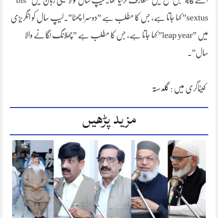
اسے 46 قبل مسیح میں متعارف کرایا تھا۔لیپ سال کو لاطینی زبان میں ”bis
sextus” کہا جاتا ہے، جس کا مطلب ہے ”دوسرا چھٹا”۔لیپ سال کو انگریزی
میں ”leap year” کہا جاتا ہے، جس کا مطلب ہے ”چھلانگ لگانے والا
سال”۔
کیٹاگری میں :
گلدستہ
مزید پڑھیں