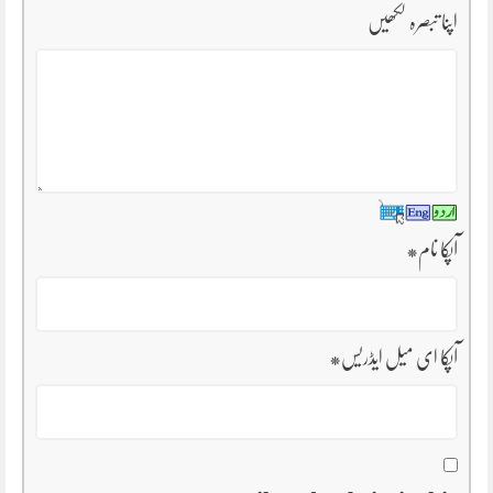
اپنا تبصرہ لکھیں
آپکا نام
*
آپکا ای میل ایڈریس
*