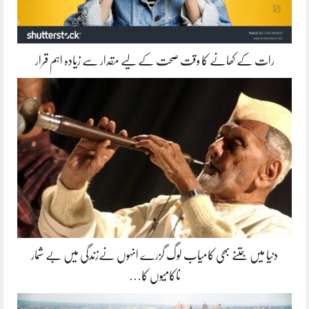
رات کے کھانے کا وقت صحت کے لیے مقدار سے زیادہ اہم قرار
دنیا میں جتنے بھی کامیاب لوگ گزرے انہوں نےزندگی میں بے شمار
ناکامیوں کا…