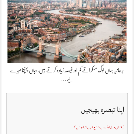
برطانیہ جہاں لوگ مسکراتے کم اور فیصلہ زیادہ کرتے ہیں، وہاں پہنچنا میرے
لیے…
اپنا تبصرہ بھیجیں
آپکا ای میل ایڈریس شائع نہیں کیا جائے گا