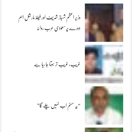
وزیر اعظم شہباز شریف اور فیلڈ مارشل اہم
دورے پر سعودی عرب روانہ
غریب، غریب تر ہوتا جا رہا ہے
“یہ سسٹم اب نہیں چلے گا”