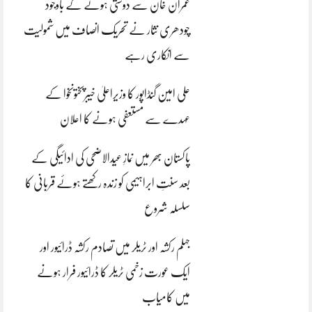
عمران خان سے دوستی ہونے کے باوجود
چودھری نثار نے تحریک انصاف میں شمولیت
سے انکاری رہے
علی امین گنڈاپور کا وزیراعلیٰ خیبرپختونخوا کے
عہدے سے مستعفی ہونے کا اعلان
پاکستان بھر میں نمازِ عیدالاضحی کی ادائیگی کے
بعد سنتِ ابراہیمی کو زندہ رکھتے ہوئے قربانی کا
سلسلہ شروع
جہلم رکشہ اور ٹریلر میں تصادم رکشہ ڈرائیور اور
ایک عورت زخمی ٹریلر کا ڈرائیور فرار ہونے
میں کامیاب