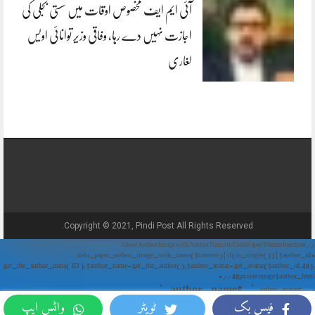
آئی ایم ایف مخصوص اوقات میں سستی بجلی کی
اجازت نہیں دے رہا، وفاقی وزیر توانائی اویس
لغاری
Copyright © 2021, Pindi Post All Rights Reserved.
// Show Author Image with Author Name in UrduPaper Theme function
urdu_paper_author_image_with_name($content) { if (is_single()) { $author_id =
get_the_author_meta('ID'); $author_name = get_the_author(); $author_avatar = get_avatar($author_id, 48);
// 48px size image $author_html = '
' . $author_name . '
' . $author_avatar . '
فیس بک
ٹویٹر
واٹس ایپ
'; return $author_html . $content; } return $content; } add_filter('the_content',