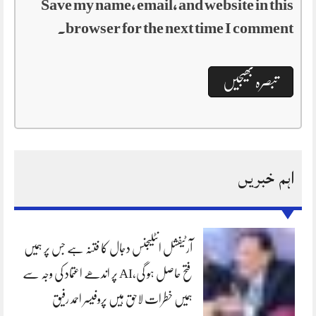
Save my name, email, and website in this
browser for the next time I comment.
اہم خبریں
آرٹیفشل انٹلیجنس دجال کا فتنہ ہے جس پر ہمیں
فتح حاصل ہو گی،AI پر اندھے اعتماد کی وجہ سے
ہمیں خطرات لاحق ہیں پروفیسر احمد رفیق