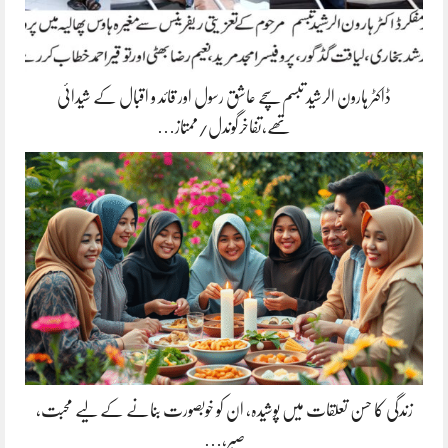
ڈاکٹر ہارون الرشید تبسم سچے عاشق رسول اور قائد و اقبال کے شیدائی
تھے،تفاخرگوندل/ممتاز…
زندگی کا حسن تعلقات میں پوشیدہ, ان کو خوبصورت بنانے کے لیے محبت،
صبر،…