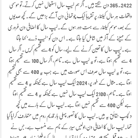
365.2422 دن لگتے ہیں۔ اگر ہم لیپ سال استعمال نہیں کرتے، تو موسمی
واقعات ہر سال کیلنڈر پر تقریباً ایک چوتھائی دن آگے بڑھیں گے۔ کچھ صدیوں
کے بعد، موسم کیلنڈر سے بہت دور ہوں گے۔لیپ سال کا اضافی دن فروری
کے مہینے کے آخر میں شامل کیا جاتا ہے۔ اس دن کو ’لیپ ڈے‘ کہا جاتا
ہے۔لیپ سال کا تعین کرنے کے لیے، سال کو 4سےتقسیم کریں۔ اگر سال
4 سے تقسیم ہوتا ہے، تو یہ لیپ سال ہے۔ تاہم، اگر سال 100 سے تقسیم ہوتا
ہے، تو یہ لیپ سال صرف اس صورت میں ہے جب یہ 400 سے بھی تقسیم
ہوتا ہے۔مثال کے طور پر، 2024 ایک لیپ سال ہے کیونکہ یہ 4 سے تقسیم
ہوتا ہے۔ تاہم، 2100 ایک لیپ سال نہیں ہے کیونکہ یہ 4 سے تقسیم ہوتا
ہے لیکن 400 سے تقسیم نہیں ہوتا ہے۔لیپ سال کے بارے میں کچھ
دلچسپ حقائق یہ ہیں۔لیپ سال کا تصور پہلی بار قدیم روم میں متعارف کرایا گیا
تھا۔لیپ سال کا اضافی دن جولیس سیزر کے نام سے منسوب ہے، جس نے