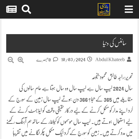
Skip
to
content
سائنس کی دنیا
10/03/2024
Abdul Khateeb
0 تبصرے
تحریر:راجہ طالش محمود جنجوعہ
سال 2024 لیپ سال ہے لیپ سال وہ سال ہوتا ہے عام سالوں کی
مقابلے میں 365 کے بجا? 366 دن ہوتے لیپ سال زمین کے سورج کے
گرد اپنے مدار کو مکمل کرنے کے لیے درکار حقیقی وقت کو ایڈجسٹ کرنے کے
لیے استعمال ہوتے ہیں۔ لیپ سال موسموں کو کیلنڈر کے ساتھ ہم آہنگ رکھنے
میں مدد کرتے ہیں۔ زمین کو سورج کے گرد ایک مکمل چکر لگانے میں تقریباً