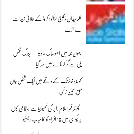
کلرسیداں ڈکیتی‘ڈاکو1 کروڑ کے طلائی زیورات
لے اڑے
بھون نلہ میں افسوسناک حادثہ — بزرگ شخص
پلی سے گر کر نالے میں بہہ گیا
کہوٹہ: فائرنگ کے واقعے میں ایک شخص جاں
بحق، تین زخمی
انجینئر قمراسلام راجہ کی کمبوڈیا سے ہنگامی کال
پر چکری میں 16 افراد کا کامیاب ریسکیو