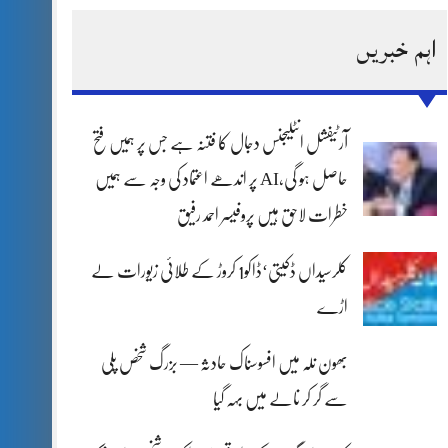
اہم خبریں
آرٹیفشل انٹلیجنس دجال کا فتنہ ہے جس پر ہمیں فتح
حاصل ہو گی،AI پر اندھے اعتماد کی وجہ سے ہمیں
خطرات لاحق ہیں پروفیسر احمد رفیق
کلرسیداں ڈکیتی‘ڈاکو1 کروڑ کے طلائی زیورات لے
اڑے
بھون نلہ میں افسوسناک حادثہ — بزرگ شخص پلی
سے گر کر نالے میں بہہ گیا