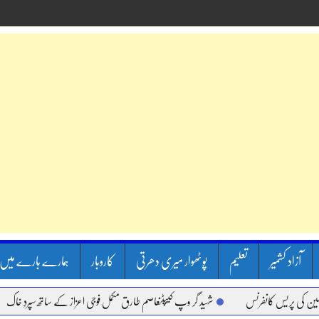
آزاد کشمیر
تعلیم
پوٹھوار میری دھرتی
کاروبار
ہمارے بارے میں
فرنس
شہید گر وپ کیپٹنعاصم طارق مکمل فوجی اعزاز کے ساتھ سپردِ خاک
وزیر اعظم