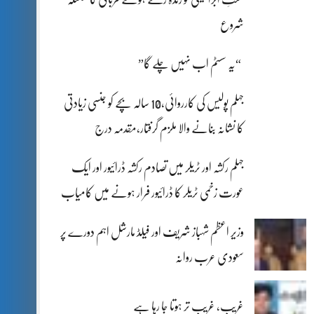
شروع
“یہ سسٹم اب نہیں چلے گا”
جہلم پولیس کی کارروائی،10 سالہ بچے کو جنسی زیادتی
کا نشانہ بنانے والا ملزم گرفتار،مقدمہ درج
جہلم رکشہ اور ٹریلر میں تصادم رکشہ ڈرائیور اور ایک
عورت زخمی ٹریلر کا ڈرائیور فرار ہونے میں کامیاب
وزیر اعظم شہباز شریف اور فیلڈ مارشل اہم دورے پر
سعودی عرب روانہ
غریب، غریب تر ہوتا جا رہا ہے