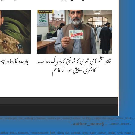
قائداعظم نامی شہری کا شناختی کارڈ بلاک،عدالت
چارسدہ کا بہادر س
کا شہری کو پیش ہونے کا حکم
// Show Author Image with Author Name in UrduPaper Theme function urdu_paper_author_image_with_name($content) { if (is_single()) { $author_id = get_the_author_meta('ID'); $author_name = get_the_author(); $author_avatar = get_avatar($author_id, 48); // 48px size image $author_html = '
' . $author_name . '
' . $author_avatar . '
'; return $author_html . $content; } return $content; } add_filter('the_content', 'urdu_paper_author_image_with_name');