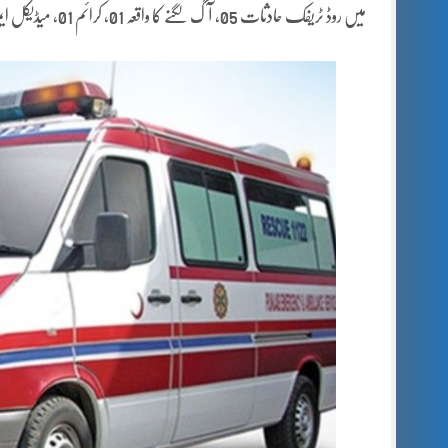
میں روڈ ٹریفک حادثات 05، آگ لگنے کا واقعہ 01، کرائم 01، میڈیکل ایمرجنسیز کی تعداد 77 تھیں, اور متفرق ایمرجنسیز کی تعداد 13رہی