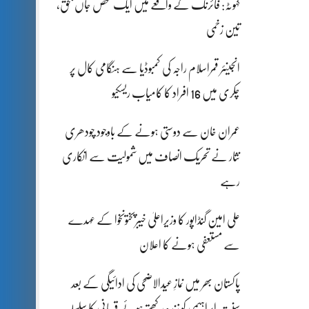
کہوٹہ: فائرنگ کے واقعے میں ایک شخص جاں بحق،
تین زخمی
انجینئر قمراسلام راجہ کی کمبوڈیا سے ہنگامی کال پر
چکری میں 16 افراد کا کامیاب ریسکیو
عمران خان سے دوستی ہونے کے باوجود چودھری
نثار نے تحریک انصاف میں شمولیت سے انکاری
رہے
علی امین گنڈاپور کا وزیراعلیٰ خیبرپختونخوا کے عہدے
سے مستعفی ہونے کا اعلان
پاکستان بھر میں نمازِ عیدالاضحی کی ادائیگی کے بعد
سنتِ ابراہیمی کو زندہ رکھتے ہوئے قربانی کا سلسلہ