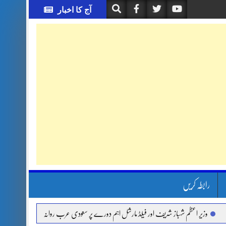
آج کا اخبار
رابطہ کریں
 شہباز شریف اور فیلڈ مارشل اہم دورے پر سعودی عرب روانہ
آئی ایم ایف مخصوص اوقات 