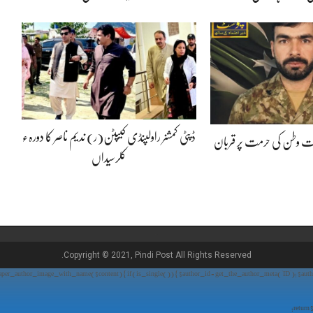
ڈپٹی کمشنر راولپنڈی کیپٹن(ر) ندیم ناصر کا دورہء
پوت وطن کی حرمت پر قربان
کلرسیداں
Copyright © 2021, Pindi Post All Rights Reserved.