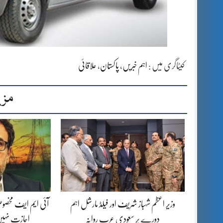
کیٹاگری میں :
اہم خبریں
،
پاکستان
،
علاقائی
مزی
وزیر اعظم شہباز شریف اور فیلڈ مارشل اہم
آئی ایم ایف مخصوص
دورے پر سعودی عرب روانہ
اجازت نہیں