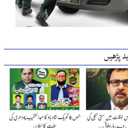
د پڑھیں
 اوقات میں سستی بجلی کی
جموں 6 تحریک شاد باد کا عبدالخطیب چودھری کی
 دے رہا، وفاقی…
حمایت کا اعلان