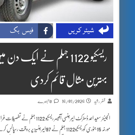
شیئر کریں
فیس بک
بہترین مثال قائم کردی
16/01/2026
ظفر رشید
0 تبصرے
انجینئر سعید احمد ڈسٹرکٹ ایمرجنسی آفیسر ریسکیو 1122 جہلم نے تفصیلات فراہم کرتے ہوئے بتایاکہ