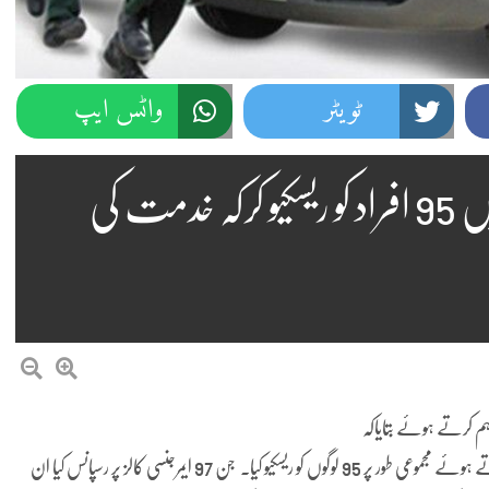
ٹویٹر
واٹس ایپ
ریسکیو 1122 جہلم نے ایک دن میں 95 افراد کو ریسکیو کرکہ خدمت کی
مورخہ 15 جنوری کوریسکیو1122 جہلم نے 97ایمرجنسیز پر بروقت رسپانس کرتے ہوئے مجموعی طور پر 95 لوگوں کو ریسکیو کیا۔ جن 97 ایمرجنسی کالز پر رسپانس کیا ان