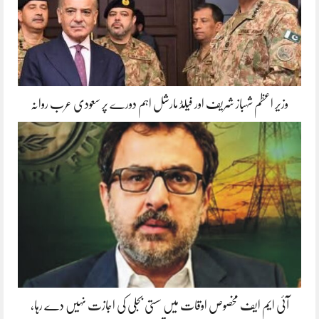
وزیر اعظم شہباز شریف اور فیلڈ مارشل اہم دورے پر سعودی عرب روانہ
آئی ایم ایف مخصوص اوقات میں سستی بجلی کی اجازت نہیں دے رہا،