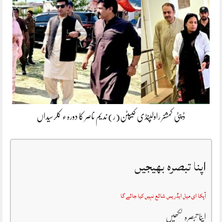
ڈپٹی کمشنر راولپنڈی کیپٹن(ر) ندیم ناصر کا دورہء کلرسیداں
اپنا تبصرہ بھیجیں
آپکا ای میل ایڈریس شائع نہیں کیا جائے گا
اپنا تبصرہ لکھیں