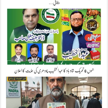
وفاقی…
جموں 6 تحریک شاد باد کا عبدالخطیب چودھری کی حمایت کا اعلان