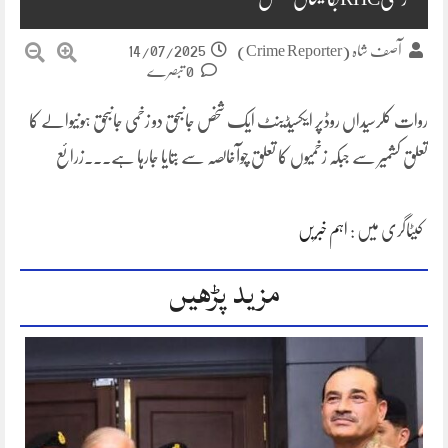
14/07/2025
آصف شاہ (Crime Reporter)
0 تبصرے
روات کلرسیداں روڈپر ایکسیڈینٹ ایک شخص جانبحق دو زخمی جانبحق ہونیوالے کا
تعلق کشمیر سے جبکہ زخمیوں کا تعلق چوآخالصہ سے بتایا جارہا ہے۔۔۔زرائع
کیٹاگری میں :
اہم خبریں
مزید پڑھیں