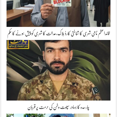
قائداعظم نامی شہری کا شناختی کارڈ بلاک،عدالت کا شہری کو پیش ہونے کا حکم
چارسدہ کا بہادر سپوت وطن کی حرمت پر قربان