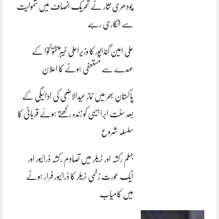
چودھری نثار نے تحریک انصاف میں شمولیت
سے انکاری رہے
علی امین گنڈاپور کا وزیراعلیٰ خیبرپختونخوا کے
عہدے سے مستعفی ہونے کا اعلان
پاکستان بھر میں نمازِ عیدالاضحی کی ادائیگی کے
بعد سنتِ ابراہیمی کو زندہ رکھتے ہوئے قربانی کا
سلسلہ شروع
جہلم رکشہ اور ٹریلر میں تصادم رکشہ ڈرائیور اور
ایک عورت زخمی ٹریلر کا ڈرائیور فرار ہونے
میں کامیاب