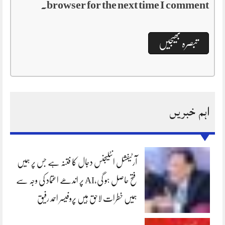
browser for the next time I comment.
اہم خبریں
آرٹیفشل انٹلیجنس دجال کا فتنہ ہے جس پر ہمیں
فتح حاصل ہو گی،AI پر اندھے اعتماد کی وجہ سے
ہمیں خطرات لاحق ہیں پروفیسر احمد رفیق