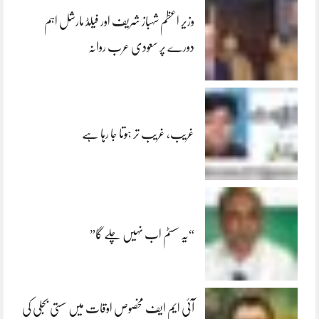
وزیر اعظم شہباز شریف اور فیلڈ مارشل اہم
دورے پر سعودی عرب روانہ
غریب، غریب تر ہوتا جا رہا ہے
“یہ سسٹم اب نہیں چلے گا”
آئی ایم ایف مخصوص اوقات میں سستی بجلی کی