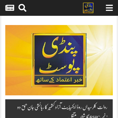
Skip
to
content
روات کلرسیداں روڈ ایکسیڈیٹ آزاد کشمیر کا رہائشی جان بحق دو
زخمیRHCبگا شیخاں منتقل