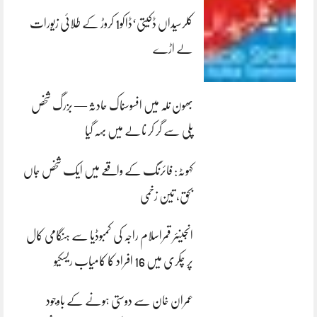
کلرسیداں ڈکیتی‘ڈاکو1 کروڑ کے طلائی زیورات
لے اڑے
بھون نلہ میں افسوسناک حادثہ — بزرگ شخص
پلی سے گر کر نالے میں بہہ گیا
کہوٹہ: فائرنگ کے واقعے میں ایک شخص جاں
بحق، تین زخمی
انجینئر قمراسلام راجہ کی کمبوڈیا سے ہنگامی کال
پر چکری میں 16 افراد کا کامیاب ریسکیو
عمران خان سے دوستی ہونے کے باوجود