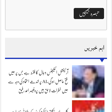
اہم خبریں
آرٹیفشل انٹلیجنس دجال کا فتنہ ہے جس پر ہمیں
فتح حاصل ہو گی،AI پر اندھے اعتماد کی وجہ سے
ہمیں خطرات لاحق ہیں پروفیسر احمد رفیق