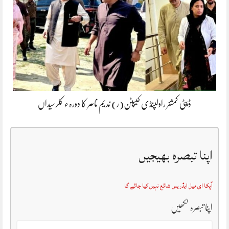
ڈپٹی کمشنر راولپنڈی کیپٹن(ر) ندیم ناصر کا دورہء کلرسیداں
اپنا تبصرہ بھیجیں
آپکا ای میل ایڈریس شائع نہیں کیا جائے گا
اپنا تبصرہ لکھیں