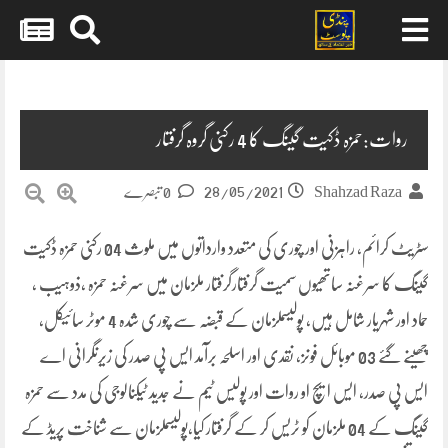
Skip
to
content
روات:حمزہ ڈکیت گینگ کا 4 رکنی گروہ گرفتار
28/05/2021
Shahzad Raza
0 تبصرے
سٹریٹ کرائم, راہزنی اور چوری کی متعدد وارداتوں میں ملوث 04 رکنی حمزہ ڈکیت
گینگ کا سرغنہ ساتھیوں سمیت گرفتارگرفتار ملزمان میں سرغنہ حمزہ ،ذوہیب ،
حماد اور شہریار شامل ہیں، پولیسملزمان کے قبضہ سے چوری شدہ 4 موٹر سائیکل،
چھینے گئے 03 موبائل فونز، نقدی اور اسلحہ برآمد ایس پی صدر کی زیرنگرانی اے
ایس پی صدر، ایس ایچ او روات اور پولیس ٹیم نے جدید ٹیکنالوجی کی مدد سے حمزہ
گینگ کے 04 ملزمان کو ٹریس کر کے گرفتار کیا،پولیسملزمان سے شناخت پریڈ کے