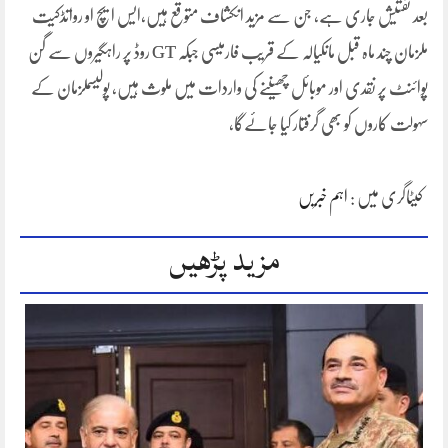
بعد تفتیش جاری ہے، جن سے مزید انکشاف متوقع ہیں،ایس ایچ او رواتڈکیت
ملزمان چند ماہ قبل مانکیالہ کے قریب فارمیسی جبکہ GT روڈ پر راہگیروں سے گن
پوائنٹ پر نقدی اور موبائل چھیننے کی واردات میں ملوث ہیں، پولیسملزمان کے
سہولت کاروں کو بھی گرفتار کیا جائےگا،
کیٹاگری میں :
اہم خبریں
مزید پڑھیں