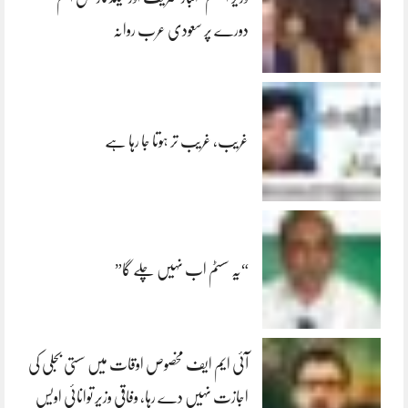
دورے پر سعودی عرب روانہ
غریب، غریب تر ہوتا جا رہا ہے
“یہ سسٹم اب نہیں چلے گا”
آئی ایم ایف مخصوص اوقات میں سستی بجلی کی
اجازت نہیں دے رہا، وفاقی وزیر توانائی اویس