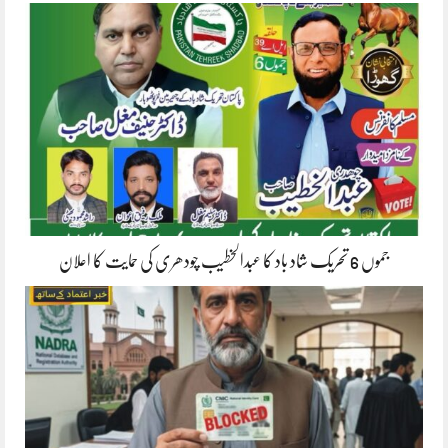
جموں 6 تحریک شاد باد کا عبدالخطیب چودھری کی حمایت کا اعلان