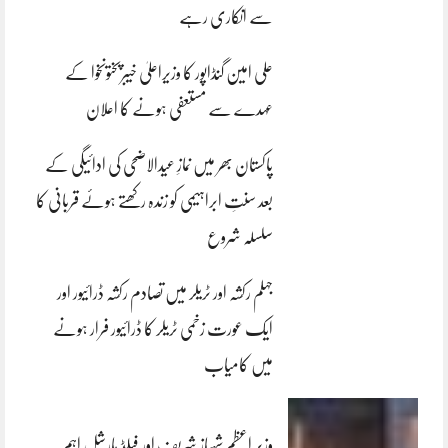
سے انکاری رہے
علی امین گنڈاپور کا وزیراعلیٰ خیبرپختونخوا کے
عہدے سے مستعفی ہونے کا اعلان
پاکستان بھر میں نمازِ عیدالاضحی کی ادائیگی کے
بعد سنتِ ابراہیمی کو زندہ رکھتے ہوئے قربانی کا
سلسلہ شروع
جہلم رکشہ اور ٹریلر میں تصادم رکشہ ڈرائیور اور
ایک عورت زخمی ٹریلر کا ڈرائیور فرار ہونے
میں کامیاب
وزیر اعظم شہباز شریف اور فیلڈ مارشل اہم