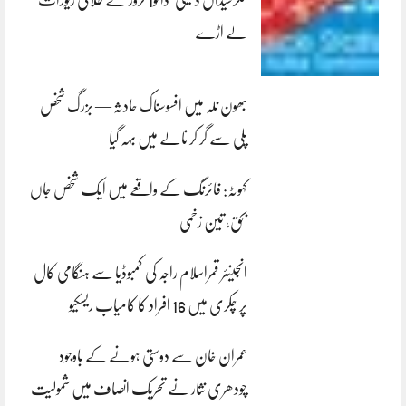
کلرسیداں ڈکیتی‘ڈاکو1 کروڑ کے طلائی زیورات
لے اڑے
بھون نلہ میں افسوسناک حادثہ — بزرگ شخص
پلی سے گر کر نالے میں بہہ گیا
کہوٹہ: فائرنگ کے واقعے میں ایک شخص جاں
بحق، تین زخمی
انجینئر قمراسلام راجہ کی کمبوڈیا سے ہنگامی کال
پر چکری میں 16 افراد کا کامیاب ریسکیو
عمران خان سے دوستی ہونے کے باوجود
چودھری نثار نے تحریک انصاف میں شمولیت