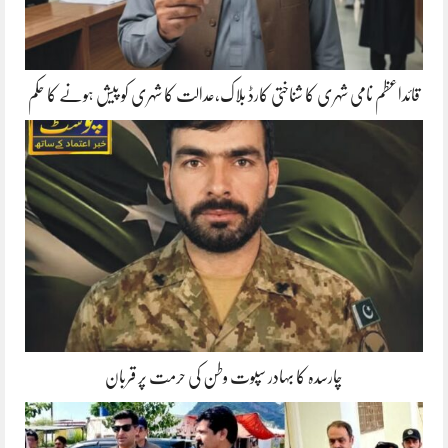
قائداعظم نامی شہری کا شناختی کارڈ بلاک،عدالت کا شہری کو پیش ہونے کا حکم
چارسدہ کا بہادر سپوت وطن کی حرمت پر قربان