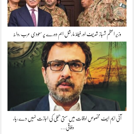
وزیر اعظم شہباز شریف اور فیلڈ مارشل اہم دورے پر سعودی عرب روانہ
آئی ایم ایف مخصوص اوقات میں سستی بجلی کی اجازت نہیں دے رہا،
وفاقی…