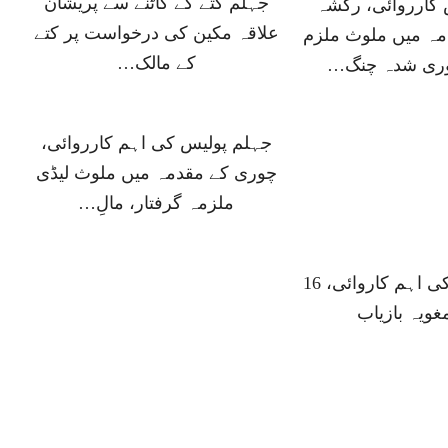
جہلم کتے کے کاٹنے سے پریشان
 کارروائی، رکشہ
علاقہ مکین کی درخواست پر کتے
مہ میں ملوث ملزم
کے مالک…
وری شدہ چنگ…
جہلم پولیس کی اہم کارروائی،
چوری کے مقدمہ میں ملوث لیڈی
ملزمہ گرفتار، مالِ…
جہلم پولیس کی اہم کاروائی، 16
غویہ بازیاب