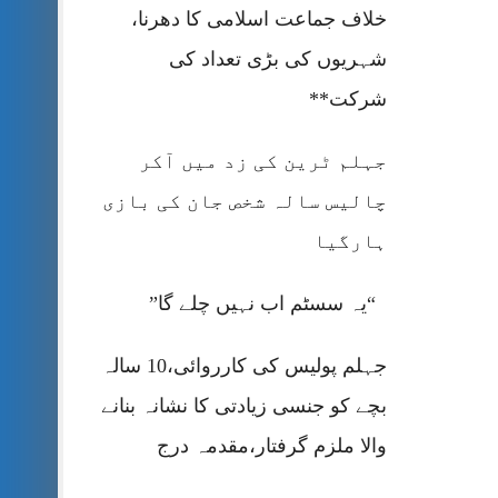
خلاف جماعت اسلامی کا دھرنا،
شہریوں کی بڑی تعداد کی
شرکت**
جہلم ٹرین کی زد میں آکر
چالیس سالہ شخص جان کی بازی
ہارگیا
“یہ سسٹم اب نہیں چلے گا”
جہلم پولیس کی کارروائی،10 سالہ
بچے کو جنسی زیادتی کا نشانہ بنانے
والا ملزم گرفتار،مقدمہ درج