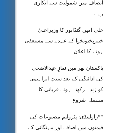
انصاف میں شمولیت سے انکاری
رہے
علی امین گنڈاپور کا وزیراعلیٰ
خیبرپختونخوا کے عہدے سے مستعفی
ہونے کا اعلان
پاکستان بھر میں نمازِ عیدالاضحی
کی ادائیگی کے بعد سنتِ ابراہیمی
کو زندہ رکھتے ہوئے قربانی کا
سلسلہ شروع
**راولپنڈی: پٹرولیم مصنوعات کی
قیمتوں میں اضافے اور مہنگائی کے