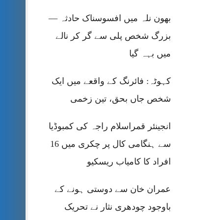
بھون نلہ میں افسوسناک حادثہ —
بزرگ شخص پلی سے گر کر نالے
میں بہہ گیا
کہوٹہ: فائرنگ کے واقعے میں ایک
شخص جاں بحق، تین زخمی
انجینئر قمراسلام راجہ کی کمبوڈیا
سے ہنگامی کال پر چکری میں 16
افراد کا کامیاب ریسکیو
عمران خان سے دوستی ہونے کے
باوجود چودھری نثار نے تحریک