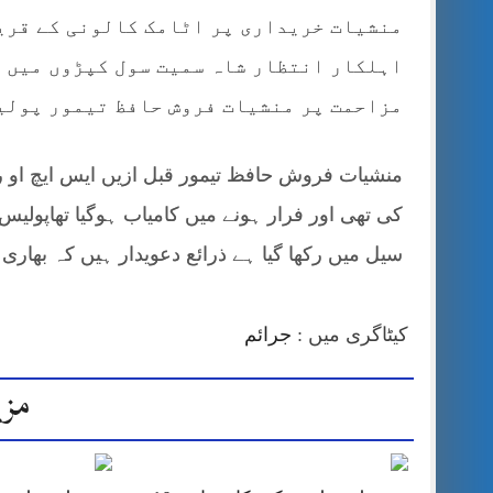
منشیات خریداری پر اٹامک کالونی کے قری
اہلکار انتظار شاہ سمیت سول کپڑوں میں 
مزاحمت پر منشیات فروش حافظ تیمور پولیس
منشیات فروش حافظ تیمور قبل ازیں ایس ایچ او رو
کی تھی اور فرار ہونے میں کامیاب ہوگیا تھاپولیس
سیل میں رکھا گیا ہے ذرائع دعویدار ہیں کہ بھا
کیٹاگری میں :
جرائم
مزی