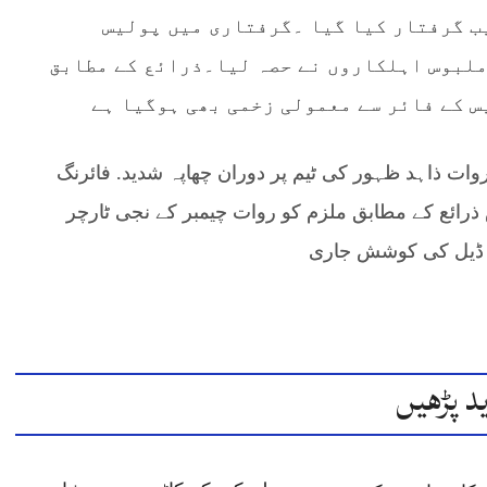
ب گرفتار کیا گیا ۔گرفتاری میں پولیس
ملبوس اہلکاروں نے حصہ لیا۔ذرائع کے مطابق
 کے فائر سے معمولی زخمی بھی ہوگیا ہے
ات ذاہد ظہور کی ٹیم پر دوران چھاپہ شدید. فائرنگ
 ذرائع کے مطابق ملزم کو روات چیمبر کے نجی ٹارچر
ری ڈیل کی کوشش جاری
د پڑھیں