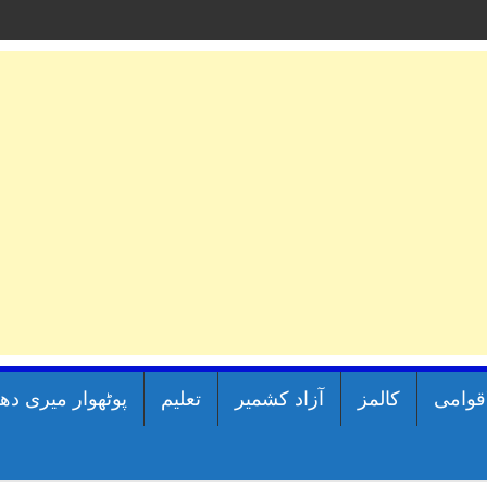
اقوامی
کالمز
آزاد کشمیر
تعلیم
پوٹھوار میری دھ