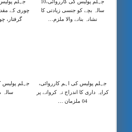
جہلم پولیس کی کارروائی،10
جہلم پولیس
سالہ بچے کو جنسی زیادتی کا
چوری کے مقد
نشانہ بنانے والا ملزم…
گرفتار، چ
جہلم پولیس کی اہم کارروائی،
کرایہ داری کا اندراج نہ کروانے پر
سالہ م
04 ملزمان …