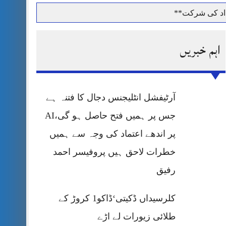
داد کی شرکت**
اہم خبریں
حرمت پر قربان
آرٹیفشل انٹلیجنس دجال کا فتنہ ہے
 کی پریس کانفرنس
جس پر ہمیں فتح حاصل ہو گی،AI
پر اندھے اعتماد کی وجہ سے ہمیں
خطرات لاحق ہیں پروفیسر احمد
رفیق
کلرسیداں ڈکیتی‘ڈاکو1 کروڑ کے
طلائی زیورات لے اڑے