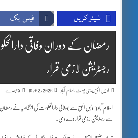
شیئر کریں
فیس بک
رمضان کے دوران وفاقی دارالحکوم
رجسٹریشن لازمی قرار
16/02/2026
اویس الحق پنڈی پوسٹ،اسلام آباد
0 تبصرے
اسلام آباد(اویس الحق سے)وفاقی دارالحکومت کی انتظامیہ نے رمضان 
سے رجسٹریشن لازمی قرار دے دی۔