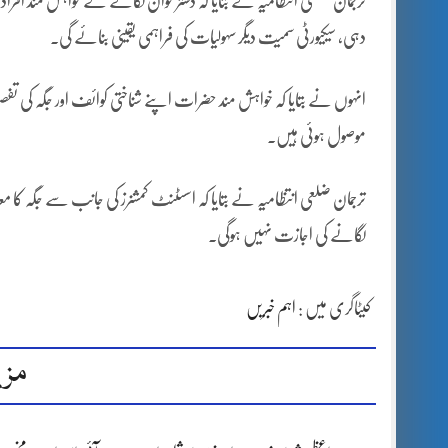
ترجمان ضلعی انتظامیہ نے بتایا کہ دستر خوان لگانے کے خواہش مند افرا
دہی، سیکیورٹی سمیت دیگر سہولیات کی فراہمی یقینی بنائے گی۔
موصول ہوئی ہیں۔
ترجمان ضلعی انتظامیہ نے بتایا کہ اسسٹنٹ کمشنرز کی جانب سے جگہ کا معا
لگانے کی اجازت نہیں ہوگی۔
کیٹاگری میں :
اہم خبریں
مزی