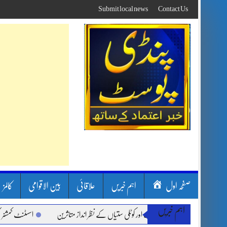
Skip
Submit local news
Contact Us
to
content
صفحہ اول
اہم خبریں
علاقائی
بین الاقوامی
کالمز
اہم خبریں
 سون بارشیں، لینڈ سلائیڈنگ اور کوٹلی ستیاں کے نظر انداز متاثرین
اسسٹنٹ کمشنر کلرس