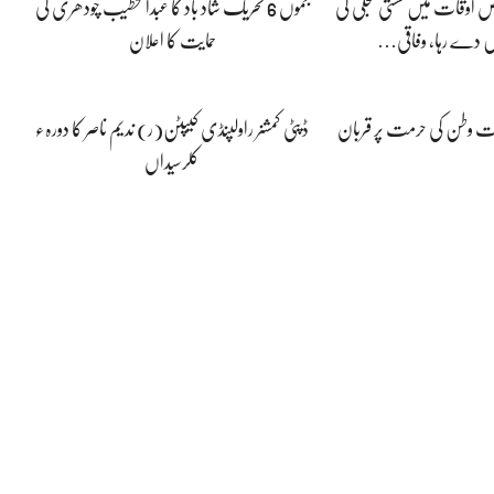
 اوقات میں سستی بجلی کی
جموں 6 تحریک شاد باد کا عبدالخطیب چودھری کی
 دے رہا، وفاقی…
حمایت کا اعلان
پوت وطن کی حرمت پر قربان
ڈپٹی کمشنر راولپنڈی کیپٹن(ر) ندیم ناصر کا دورہء
کلرسیداں