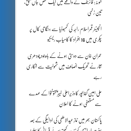
کہوٹہ: فائرنگ کے واقعے میں ایک شخص جاں بحق،
تین زخمی
انجینئر قمراسلام راجہ کی کمبوڈیا سے ہنگامی کال پر
چکری میں 16 افراد کا کامیاب ریسکیو
عمران خان سے دوستی ہونے کے باوجود چودھری
نثار نے تحریک انصاف میں شمولیت سے انکاری
رہے
علی امین گنڈاپور کا وزیراعلیٰ خیبرپختونخوا کے عہدے
سے مستعفی ہونے کا اعلان
پاکستان بھر میں نمازِ عیدالاضحی کی ادائیگی کے بعد
سنتِ ابراہیمی کو زندہ رکھتے ہوئے قربانی کا سلسلہ