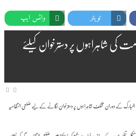
ٹویٹر
واٹس ایپ
ت کی شاہراہوں پر دسترخوان کیلئے
المبارک کے دوران مختلف شاہراہوں پر دسترخوان لگانے کے لیے ضلعی انتظامیہ