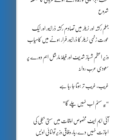
شروع
جہلم رکشہ اور ٹریلر میں تصادم رکشہ ڈرائیور اور ایک
عورت زخمی ٹریلر کا ڈرائیور فرار ہونے میں کامیاب
وزیر اعظم شہباز شریف اور فیلڈ مارشل اہم دورے پر
سعودی عرب روانہ
غریب، غریب تر ہوتا جا رہا ہے
“یہ سسٹم اب نہیں چلے گا”
آئی ایم ایف مخصوص اوقات میں سستی بجلی کی
اجازت نہیں دے رہا، وفاقی وزیر توانائی اویس