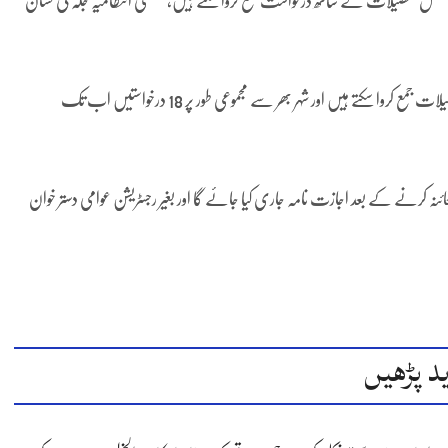
د مکمل تفصیلات کے ساتھ درخواست جمع کروا سکتے ہیں، ضلعی انتظامیہ جگہ کی نشان
انہوں نے بتایا کہ خواہش مند حضرات اپنے شناختی کوائف اور جگہ کی تفصیلات جمع کروا سکتے ہیں اور شہر بھر سے مجموعی طور پر 18 درخواستیں اب تک
ئنہ کرنے کے بعد اجازت نامہ جاری کیا جائے گا اور بغیر رجسٹریشن عوامی دستر خوان
د پڑھیں