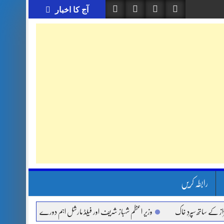
آج کا اخبار
رابطہ کریں
 ساتھ سپردِ خاک
وزیر اعظم شہباز شریف اور فیلڈ مارشل اہم دورے پر سعودی عرب روانہ