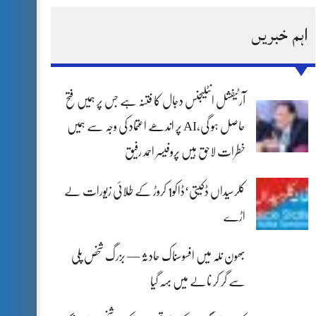
اہم خبریں
آرٹیفشل انٹلیجنس دجال کا فتنہ ہے جس پر ہمیں فتح
حاصل ہو گی،AI پر اندھے اعتماد کی وجہ سے ہمیں
خطرات لاحق ہیں پروفیسر احمد رفیق
کلرسیداں ڈکیتی‘ڈاکو1 کروڑ کے طلائی زیورات لے
اڑے
بھون نلہ میں افسوسناک حادثہ — بزرگ شخص پلی
سے گر کر نالے میں بہہ گیا