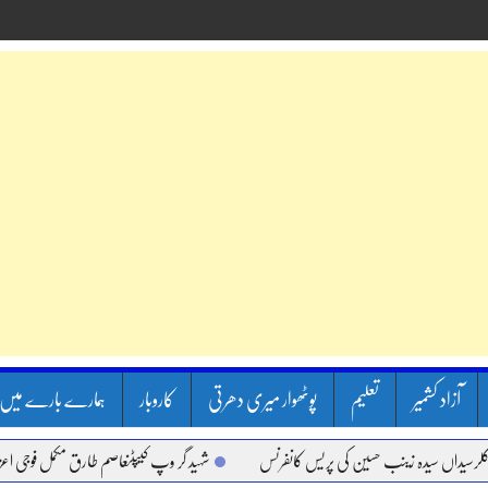
آزاد کشمیر
تعلیم
پوٹھوار میری دھرتی
کاروبار
ہمارے بارے میں
یداں سیدہ زینب حسین کی پریس کانفرنس
شہید گر وپ کیپٹنعاصم طارق مکمل فوجی اعزاز کے