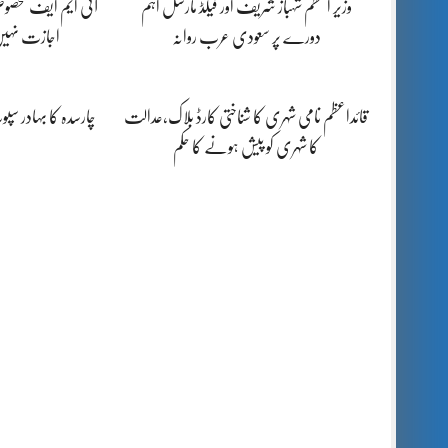
وزیر اعظم شہباز شریف اور فیلڈ مارشل اہم
آئی ایم ایف مخصوص
دورے پر سعودی عرب روانہ
اجازت نہیں
قائداعظم نامی شہری کا شناختی کارڈ بلاک،عدالت
چارسدہ کا بہادر س
کا شہری کو پیش ہونے کا حکم