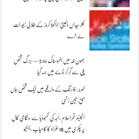
کلرسیداں ڈکیتی‘ڈاکو1 کروڑ کے طلائی زیورات
لے اڑے
بھون نلہ میں افسوسناک حادثہ — بزرگ شخص
پلی سے گر کر نالے میں بہہ گیا
کہوٹہ: فائرنگ کے واقعے میں ایک شخص جاں
بحق، تین زخمی
انجینئر قمراسلام راجہ کی کمبوڈیا سے ہنگامی کال
پر چکری میں 16 افراد کا کامیاب ریسکیو