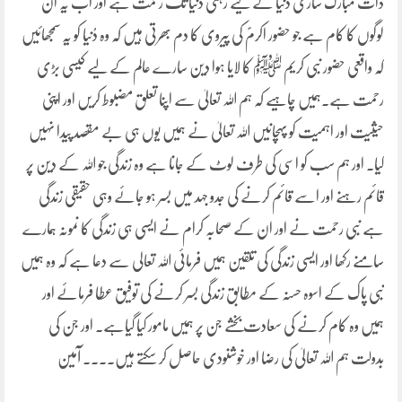
ذات مبارک ساری دُنیا کے لیے رہتی دُنیا تک رحمت ہے اور اب یہ ان
لوگوں کا کام ہے جو حضور اکرمؐ کی پیروی کا دم بھرتی ہیں کہ وہ دُنیا کو یہ سمجھائیں
کہ واقعی حضور نبی کریم ﷺ کا لایا ہوا دین سارے عالم کے لیے کیسی بڑی
رحمت ہے۔ہمیں چاہیے کہ ہم اللہ تعالیٰ سے اپنا تعلق مضبوط کریں اور اپنی
حیثیت اور اہمیت کو پہچانیں اللہ تعالیٰ نے ہمیں یوں ہی بے مقصد پیدا نہیں
کیا۔ اور ہم سب کو اسی کی طرف لوٹ کے جانا ہے وہ زندگی جو اللہ کے دین پر
قائم رہنے اور اسے قائم کرنے کی جدو جہد میں بسر ہو جائے وہی حقیقی زندگی
ہے نبی رحمت نے اور ان کے صحابہ کرام نے ایسی ہی زندگی کا نمونہ ہمارے
سامنے رکھا اور ایسی زندگی کی تلقین ہمیں فرمائی اللہ تعالی سے دعا ہے کہ وہ ہمیں
نبی پاک کے اسوہ حسنہ کے مطابق زندگی بسر کرنے کی توفیق عطا فرمائے اور
ہمیں وہ کام کرنے کی سعادت بخشے جن پر ہمیں مامور کیا گیاہے۔ اور جن کی
بدولت ہم اللہ تعالیٰ کی رضا اور خوشنودی حاصل کر سکتے ہیں۔۔۔۔ آمین