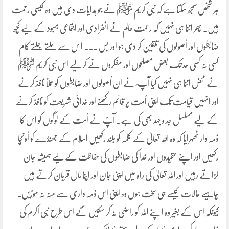
ہر شخص سمجھ سکتا ہے کہ نبی کریم ﷺ نے جو ہدایات دی ہیں وہ کیسی رحمت
ہیں۔ پھر اتنا ہی نہیں کہ رحمت عالم نے انفرادی اور اجتماعی بہبود کے لیے کچھ
ضابطوں اور اُصولوں کی تلقین کر دی ہو اور بس ۔۔۔ ا س سے ملتے جلتے کام
کسی نہ کسی حد تک بعض مصلحوں اور مفکروں نے کر لیے اس نبی کریم ﷺ
نے محض اتنا ہی نہیں کیا آپ ؐ نے ان اُصولوں اور ضابطوں کو عملاً نافذ کرنے
اور انہیں قیامت تک اپنی اُمت پر قائم رکھنے اور خدائی شریعت کو نافذ کرنے
کے لیے مسلسل جد و جہد بھی کی ہے۔ آپؐ نے اُمت کے لوگوں کو اس کا
ذمہ دار ٹھہرایا کہ وہ اللہ تعالیٰ کے کلمہ کو بلند رکھیں اسلام کے جھنڈے کو اُونچا
رکھیں اور اپنے عقیدوں اور خدا کی ضابطوں کی حفاظت کے لیے ہمیشہ جان
لڑاتے رہیں اور اللہ تعالیٰ کی راہ میں اپنی جان اور اپنا مال قربان کرتے ہیں
چاہیے حالات کیسے ہی سخت ہوں وہ اپنی اس ذمہ داری سے منہ نہ موڑیں۔
کیونکہ اس کے بغیر وہ اپنے اللہ کو راضی نہ کر سکیں گے اس طرح نبی اکرم ؐکی