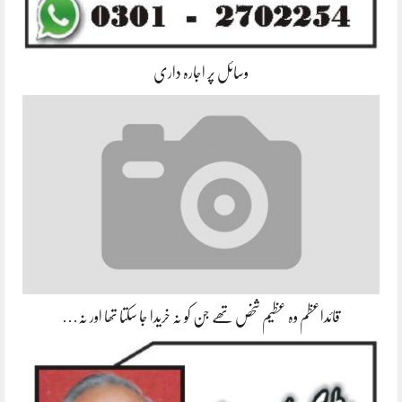
وسائل پر اجارہ داری
قائداعظم وہ عظیم شخص تھے جن کو نہ خریدا جا سکتا تھا اور نہ…