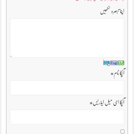
اپنا تبصرہ لکھیں
آپکا نام
*
آپکا ای میل ایڈریس
*