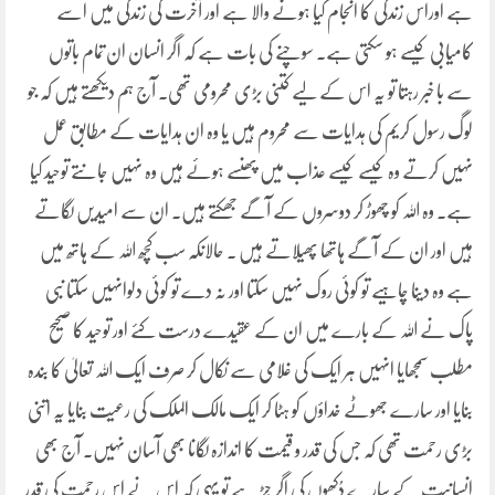
ہے اوراس زندگی کا انجام کیا ہونے والا ہے اور آخرت کی زندگی میں اسے
کامیابی کیسے ہو سکتی ہے۔ سوچنے کی بات ہے کہ اگر انسان ان تمام باتوں
سے با خبر رہتا تو یہ اس کے لیے کتنی بڑی محرومی تھی۔ آج ہم دیکھتے ہیں کہ جو
لوگ رسول کریم کی ہدایات سے محروم ہیں یا وہ ان ہدایات کے مطابق عمل
نہیں کرتے وہ کیسے کیسے عذاب میں پھنسے ہوئے ہیں وہ نہیں جانتے توحید کیا
ہے۔ وہ اللہ کو چھوڑ کر دوسروں کے آگے جھکتے ہیں۔ ان سے امیدیں لگاتے
ہیں اور ان کے آگے ہاتھا پھیلاتے ہیں ۔ حالانکہ سب کچھ اللہ کے ہاتھ میں
ہے وہ دینا چاہیے تو کوئی روک نہیں سکتا اور نہ دے تو کوئی دلوانہیں سکتا نبی
پاک نے اللہ کے بارے میں ان کے عقیدے درست کئے اور توحید کا صحیح
مطلب سمجھایا انہیں ہر ایک کی غلامی سے نکال کر صرف ایک اللہ تعالیٰ کا بندہ
بنایا اور سارے جھوٹے خداؤں کو ہٹا کر ایک مالک الملک کی رعیت بنایا یہ اتنی
بڑی رحمت تھی کہ جس کی قدر و قیمت کا اندازہ لگانا بھی آسان نہیں۔ آج بھی
انسانیت کے سارے دُکھوں کی اگر جڑ ہے تو یہی کہ اس نے اس رحمت کی قدر