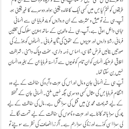
طریقوں کو ختم کیا جس میں کسی ایک کا فائدہ یقینی ہواور دوسرے کا غیر یقینی ہو،
آپ ؐ ہی نے تو عیش و عشرت کے ان دروازوں کو بند فرمایا جن سے انسانی
تباہی داخل ہوتی ہے، آپ ؐ ہی نے والدین کے ساتھ بہترین سلوک کی تلقین
فرمائی رشتہ داروں اور عزیزوں کے حقوق کی تاکید فرمائی ۔ انسانوں کو جوڑنے کی
صورتیں بتائیں فرض شناسی، احسا س ذمہ داری، عفت وپاک دامنی ، شرافت
اخلاقی غرضیکہ انسان کو ان تمام کوخوبیوں سے آراستہ فرمایا جن کے بغیر وہ انسان
نہیں بن سکتا تھا۔
آپؐ ہی نے انسانی جان و مال اور اس کی عزت و آبرو کی حفاطت کے لیے وہ
انتظام فرمایا جس کی مثال کسی دوسری جگہ نہیں ملتی۔ انسانی جان کے تحفظ
کے لیے شریعت محمدیؐ میں قتل کی سزا قتل ہے، مال کی حفاظت کے لیے
چور کی سزا ہاتھ کاٹناہے اور عزت و ناموس کی حفاظت کے لیے تہمت لگانے
کی سزا اسی کوڑے اور زنا کی سزا رجم ہے۔ اگر زرا انصاف کی نظر سے سو چئے تو