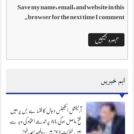
Save my name, email, and website in this
browser for the next time I comment.
اہم خبریں
آرٹیفشل انٹلیجنس دجال کا فتنہ ہے جس پر ہمیں
فتح حاصل ہو گی،AI پر اندھے اعتماد کی وجہ سے
ہمیں خطرات لاحق ہیں پروفیسر احمد رفیق