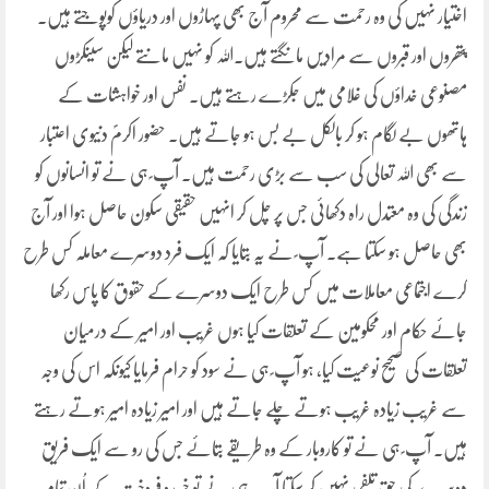
اختیار نہیں کی وہ رحمت سے محروم آج بھی پہاڑوں اور دریاؤں کوپوجتے ہیں۔
پتھروں اور قبروں سے مرادیں مانگتے ہیں۔اللہ کو نہیں مانتے لیکن سینکڑوں
مصنوعی خداؤں کی غلامی میں جکڑے رہتے ہیں۔ نفس اور خواہشات کے
ہاتھوں بے لگام ہو کر بالکل بے بس ہو جاتے ہیں۔ حضور اکرمؐ دنیوی اعتبار
سے بھی اللہ تعالی کی سب سے بڑی رحمت ہیں۔ آپ ؐ ہی نے تو انسانوں کو
زندگی کی وہ معتدل راہ دکھائی جس پر چل کر انہیں حقیقی سکون حاصل ہوا اور آج
بھی حاصل ہو سکتا ہے۔ آپ ؐ نے یہ بتایا کہ ایک فرد دوسرے معاملہ کس طرح
کرے اجتماعی معاملات میں کس طرح ایک دوسرے کے حقوق کا پاس رکھا
جائے حکام اور محکومین کے تعلقات کیا ہوں غریب اور امیر کے درمیان
تعلقات کی صحیح نوعیت کیا، ہو آپ ؐ ہی نے سود کو حرام فرمایا کیونکہ اس کی وجہ
سے غریب زیادہ غریب ہوتے چلے جاتے ہیں اور امیر زیادہ امیر ہوتے رہتے
ہیں۔ آپ ؐ ہی نے تو کاروبار کے وہ طریقے بتائے جس کی رو سے ایک فریق
دوسرے کی حق تلفی نہیں کر سکتا آپ ؐ ہی نے تو خریدو فروخت کے اُن تمام