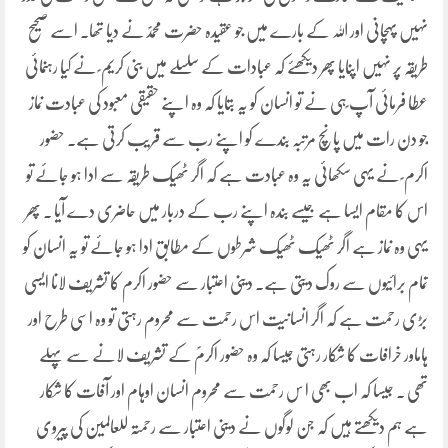
نہیں پہچانی اور اللہ کے بارے میں جو عقیدہ حضرت محمدؐنے دیا تھا۔ اسے صحیح
طریقہ پر نہیں اپنایا پھر دیکھئے کہ عبادات کے سلسلے میں بنی کریم ؐ نے کیا رہنمائی
عطا فرمائی آپ ؐہی نے تو انسان کو یہ بتایا کہ وہ اپنے حقیقی معبود کی عبادت نماز
جو دن رات میں پانچ مرتبہ بندے کو اپنے رب سے قریب کرتی ہے۔ حضور
اکرم ؐ نے یہی سکھائی یہ وہ عبادت ہے کہ اگر ٹھیک طریقہ سے ادا ہو جائے تو
اس کا مقام ایسا ہے جیسے بندہ اپنے رب کے دربار میں حاضری دے آیا ۔ پھر
یہی وہ نماز ہے اگر ٹھیک ٹھیک شرطوں کے مطابق ادا ہو جائے تو یہ انسان کو
تمام برائیوں سے روک دیتی ہے۔ دینی اعتبار سے حضور اکرم کا تشریف لانا ایسی
بڑی رحمت ہے کہ اگر انسانیت اس رحمت سے محروم رہتی تو وہ اسی طرح اور
ہاماور خرافات کا شکار رہتی جیسا کہ وہ حضور اکرمؐ کے تشریف لانے سے پہلے
تھی ۔ جیسا کہ اب بھی ا س رحمت سے محروم انسان اوہام اور آفات کا شکار
ہے ہم دیکھتے ہیں کہ جن لوگوں نے دینی اعتبار سے رحمتہ للعالمین کی پیروی