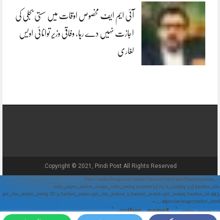
آئی ایم ایف مخصوص اوقات میں سستی بجلی کی
اجازت نہیں دے رہا، وفاقی وزیر توانائی اویس
لغاری
Copyright © 2021, Pindi Post All Rights Reserved.
// Show Author Image with Author Name in UrduPaper Theme function
urdu_paper_author_image_with_name($content) { if (is_single()) { $author_id =
get_the_author_meta('ID'); $author_name = get_the_author(); $author_avatar = get_avatar($author_id, 48);
// 48px size image $author_html = '
' . $author_name . '
' . $author_avatar . '