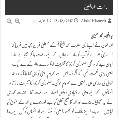
رحمت للعالمینؐ
17/12/2017
Abdul Khateeb
0 تبصرے
پروفیسر محمد حسین
اللہ تعالیٰ نے اپنے نبی حضرت محمد ﷺ کے متعلق قران مجید میں فرمایا کہ
اے نبیؐ ہم نے تو آپ کو سارے جہان کے لیے رحمت بنا کر بھیجاہے ہمارا
ایمان ہے کہ واقعی حضور نبی کریمؐ کا تشریف لانا سارے عالم کے لیے ایک
ایسی بڑی نعمت تھی۔ کہ اگر دُنیا اس سے محروم رہتی تو یہی کہا جاتا کہ وہ اللہ
تعالیٰ کی ساری ہی رحمتوں سے محروم ہوگئی۔حضور نبی کریم ؐ کا تشریف لانا تمام
انسانوں کے لیے دینی اور دُنیاوی دونوں اعتبار سے رحمت تھا۔ حضرت محمد ؐہی
نے یہ سمجھایا کہ بندے اور اللہ کا صحیح تعلق کیا ہے اور بندے پر اللہ کے حقوق کیا
کیا ہیں۔ اور بندہ اپنے مالک کو کیسے راضی کر سکتا ہے اور انسان کو کس لیے پیدا