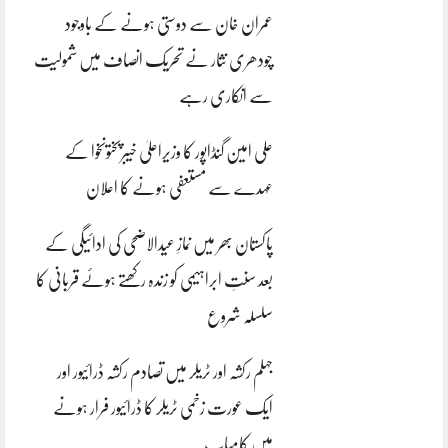
عمران خان سے دوستی ہونے کے باوجود
چودھری نثار نے تحریک انصاف میں شمولیت
سے انکاری رہے
علی امین گنڈاپور کا وزیراعلیٰ خیبرپختونخوا کے
عہدے سے مستعفی ہونے کا اعلان
پاکستان بھر میں نمازِ عیدالاضحی کی ادائیگی کے
بعد سنتِ ابراہیمی کو زندہ رکھتے ہوئے قربانی کا
سلسلہ شروع
جہلم رکشہ اور ٹریلر میں تصادم رکشہ ڈرائیور اور
ایک عورت زخمی ٹریلر کا ڈرائیور فرار ہونے
میں کامیاب