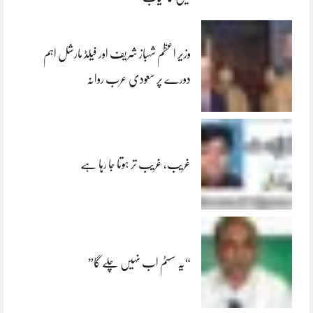
وزیر اعظم شہباز شریف اور فیلڈ مارشل اہم
دورے پر سعودی عرب روانہ
غریب، غریب تر ہوتا جا رہا ہے
“یہ سسٹم اب نہیں چلے گا”