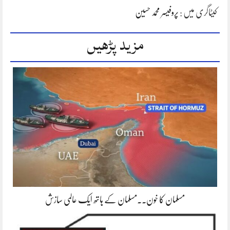
کیٹاگری میں :
پروفیسر محمد حسین
مزید پڑھیں
مسلمان کا خون۔۔مسلمان کے ہاتھ ایک عالمی سازش