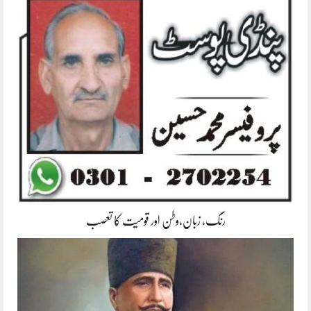
رنگ، زبان،وطن اور قومیت کا تعصب