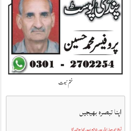
ختم نبوت
اپنا تبصرہ بھیجیں
آپکا ای میل ایڈریس شائع نہیں کیا جائے گا