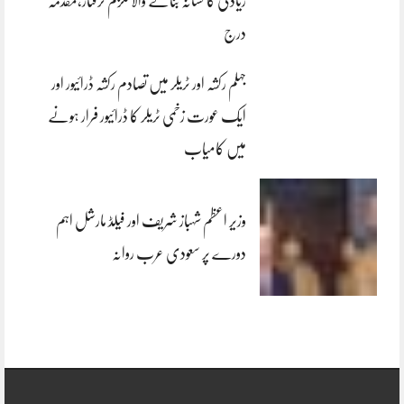
زیادتی کا نشانہ بنانے والا ملزم گرفتار،مقدمہ
درج
جہلم رکشہ اور ٹریلر میں تصادم رکشہ ڈرائیور اور
ایک عورت زخمی ٹریلر کا ڈرائیور فرار ہونے
میں کامیاب
وزیر اعظم شہباز شریف اور فیلڈ مارشل اہم
دورے پر سعودی عرب روانہ