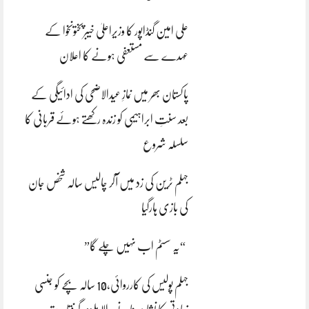
علی امین گنڈاپور کا وزیراعلیٰ خیبرپختونخوا کے
عہدے سے مستعفی ہونے کا اعلان
پاکستان بھر میں نمازِ عیدالاضحی کی ادائیگی کے
بعد سنتِ ابراہیمی کو زندہ رکھتے ہوئے قربانی کا
سلسلہ شروع
جہلم ٹرین کی زد میں آکر چالیس سالہ شخص جان
کی بازی ہارگیا
“یہ سسٹم اب نہیں چلے گا”
جہلم پولیس کی کارروائی،10 سالہ بچے کو جنسی