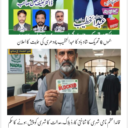
جموں 6 تحریک شاد باد کا عبدالخطیب چودھری کی حمایت کا اعلان
قائداعظم نامی شہری کا شناختی کارڈ بلاک،عدالت کا شہری کو پیش ہونے کا حکم