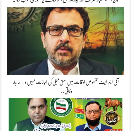
آئی ایم ایف مخصوص اوقات میں سستی بجلی کی اجازت نہیں دے رہا،
وفاقی…