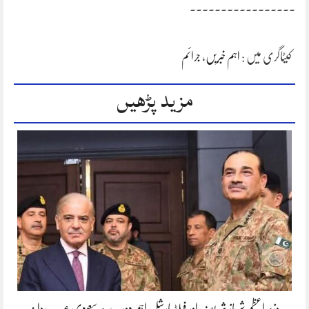
۔۔۔۔۔۔۔۔۔۔۔۔۔۔۔۔۔
کیٹاگری میں :
اہم خبریں
،
جرائم
مزید پڑھیں
وزیر اعظم شہباز شریف اور فیلڈ مارشل اہم دورے پر سعودی عرب روانہ