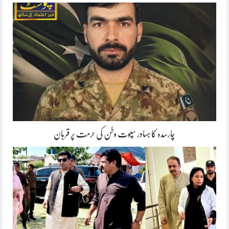
چارسدہ کا بہادر سپوت وطن کی حرمت پر قربان