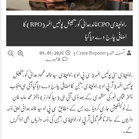
راولپنڈی CPOخالدہمدانی کو ریجینل پولیس افسر (RPO)کا
اضافی چارج دے دیا گیا
09/01/2026
آصف شاہ (Crime Reporter)
0 تبصرے
راولپنڈی سٹی پولیس افسر (سی پی او) راولپنڈی سید خالد محمود ہمدانی کو ریجینل
پولیس افسر (آر پی او) راولپنڈی ریجن کا اضافی چارج دے دیا گیا آئی جی پنجاب
ڈاکٹر عثمان انور کی منظوری کے بعد ڈی آئی جی (ہیڈ کوارٹر) ڈاکٹر محمد عابد خان
نے نوٹیفکیشن جاری کردیا ہے جس کے مطابق سی پی او سید خالد ہمدانی اپنی ذمہ
داریوں کے ساتھ تاحکم ثانی آر پی او راولپنڈی ریجن کی ذمہ داریاں بھی ادا کریں
گے۔