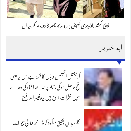
ڈپٹی کمشنر راولپنڈی کیپٹن(ر) ندیم ناصر کا دورہء کلرسیداں
اہم خبریں
آرٹیفشل انٹلیجنس دجال کا فتنہ ہے جس پر ہمیں
فتح حاصل ہو گی،AI پر اندھے اعتماد کی وجہ سے
ہمیں خطرات لاحق ہیں پروفیسر احمد رفیق
کلرسیداں ڈکیتی‘ڈاکو1 کروڑ کے طلائی زیورات