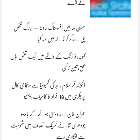
لے اڑے
بھون نلہ میں افسوسناک حادثہ — بزرگ شخص
پلی سے گر کر نالے میں بہہ گیا
کہوٹہ: فائرنگ کے واقعے میں ایک شخص جاں
بحق، تین زخمی
انجینئر قمراسلام راجہ کی کمبوڈیا سے ہنگامی کال
پر چکری میں 16 افراد کا کامیاب ریسکیو
عمران خان سے دوستی ہونے کے باوجود
چودھری نثار نے تحریک انصاف میں شمولیت
سے انکاری رہے