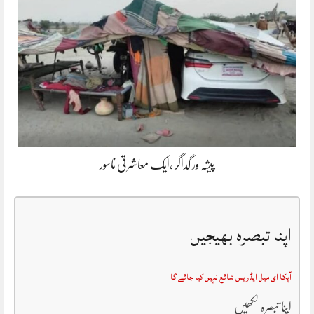
پیشہ ور گداگر ،ایک معاشرتی ناسور
اپنا تبصرہ بھیجیں
آپکا ای میل ایڈریس شائع نہیں کیا جائے گا
اپنا تبصرہ لکھیں