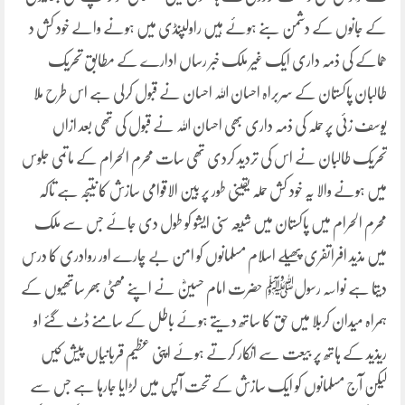
کے جانوں کے دشمن بنے ہوئے ہیں راولپنڈی میں ہونے والے خود کش د
ھماکے کی ذمہ داری ایک غیر ملک خبر رساں ادارے کے مطابق تحریک
طالبان پاکستان کے سربراہ احسان اللہ احسان نے قبول کرلی ہے اس طرح ملا
یوسف زئی پر حملہ کی ذمہ داری بھی احسان اللہ نے قبول کی تھی بعد ازاں
تحریک طالبان نے اس کی تردید کردی تھی سات محرم الحرام کے ماتمی جلوس
میں ہونے والا یہ خود کش حملہ یقینی طور پر بین الاقوامی سازش کا نتیجہ ہے تاکہ
محرم الحرام میں پاکستان میں شیعہ سنی ایشو کو طول دی جائے جس سے ملک
میں مذید افراتفری پھیلے اسلام مسلمانوں کو امن بے چارے اور روادری کا درس
دیتا ہے نواسہ رسولﷺ حضرت امام حسینؓ نے اپنے مھٹی بھر ساتھیوں کے
ہمراہ میدان کربلا میں حق کا ساتھ دیتے ہوئے باطل کے سامنے ڈٹ گئے او
ریذید کے ہاتھ پر بیعت سے انکار کرتے ہوئے اپنی عظیم قربانیاں پیش کیں
لیکن آج مسلمانوں کو ایک سازش کے تحت آپس میں لڑایا جارہا ہے جس سے