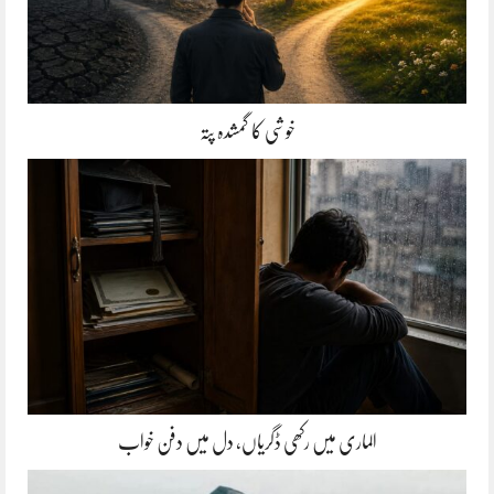
خوشی کا گمشدہ پتہ
الماری میں رکھی ڈگریاں، دل میں دفن خواب