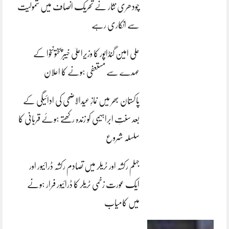
چودھری نثار نے تحریک انصاف میں شمولیت
سے انکاری رہے
علی امین گنڈاپور کا وزیراعلیٰ خیبرپختونخوا کے
عہدے سے مستعفی ہونے کا اعلان
پاکستان بھر میں نمازِ عیدالاضحی کی ادائیگی کے
بعد سنتِ ابراہیمی کو زندہ رکھتے ہوئے قربانی کا
سلسلہ شروع
جہلم رکشہ اور ٹریلر میں تصادم رکشہ ڈرائیور اور
ایک عورت زخمی ٹریلر کا ڈرائیور فرار ہونے
میں کامیاب