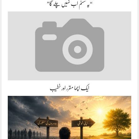
“یہ سسٹم اب نہیں چلے گا”
ایک اچھا مقرر اور خطیب