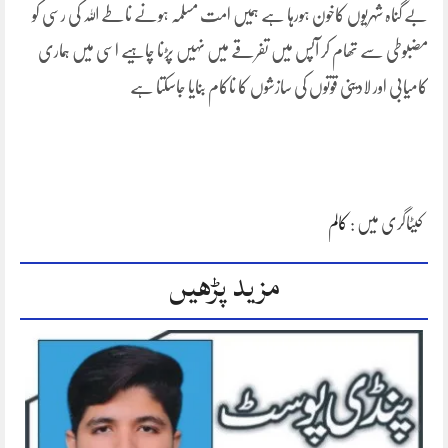
بے گناہ شہریوں کاخون ہورہا ہے ہمیں امت مسلمہ ہونے ناطے اللہ کی رسی کو
مضبوطی سے تھام کر آپس میں تفرقے میں نہیں پڑنا چاہیے اسی میں ہماری
کامیابی اور لادینی قوتوں کی سازشوں کا ناکام بنایا جاسکتا ہے
کیٹاگری میں :
کالم
مزید پڑھیں