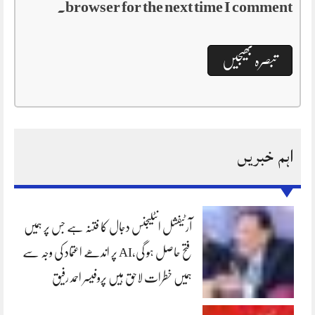
browser for the next time I comment.
اہم خبریں
آرٹیفشل انٹلیجنس دجال کا فتنہ ہے جس پر ہمیں
فتح حاصل ہو گی،AI پر اندھے اعتماد کی وجہ سے
ہمیں خطرات لاحق ہیں پروفیسر احمد رفیق