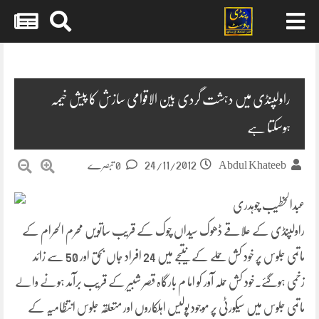
Skip
to
content
راولپنڈی میں دہشت گردی بین الاقوامی سازش کا پیش خیمہ
ہوسکتا ہے
24/11/2012
Abdul Khateeb
0 تبصرے
عبدالخطیب چوہدری
راولپنڈی کے علاقے ڈھوک سیداں چوک کے قریب ساتویں محرم الحرام کے
ماتمی جلوس پر خود کش حملے کے نتیجے میں 24 افراد جاں بحق اور 50 سے زائد
زخمی ہوگئے۔خود کش حملہ آور کو اما م بارگاہ قصر شبیر کے قریب برآمد ہونے والے
ماتمی جلوس میں سیکورٹی پر موجود پولیس اہلکاروں اور متعلقہ جلوس انتظامیہ کے