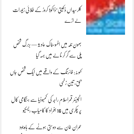
کلرسیداں ڈکیتی‘ڈاکو1 کروڑ کے طلائی زیورات
لے اڑے
بھون نلہ میں افسوسناک حادثہ — بزرگ شخص
پلی سے گر کر نالے میں بہہ گیا
کہوٹہ: فائرنگ کے واقعے میں ایک شخص جاں
بحق، تین زخمی
انجینئر قمراسلام راجہ کی کمبوڈیا سے ہنگامی کال
پر چکری میں 16 افراد کا کامیاب ریسکیو
عمران خان سے دوستی ہونے کے باوجود