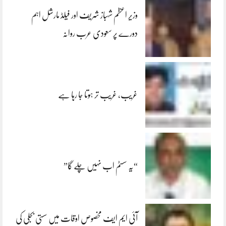
وزیر اعظم شہباز شریف اور فیلڈ مارشل اہم
دورے پر سعودی عرب روانہ
غریب، غریب تر ہوتا جا رہا ہے
“یہ سسٹم اب نہیں چلے گا”
آئی ایم ایف مخصوص اوقات میں سستی بجلی کی