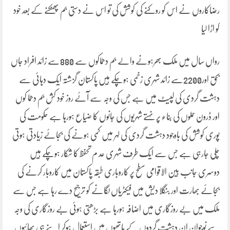
رضاکاروں نے اس کو روکنے کی کوشش کی تو اس نے دستی بم پھنکنے کے بعد خود
کو اڑا لیا
رواں سال میں ملک بھرہونے والے بم دھماکوں سے 880سے زائد افراد جاں
بحق اور2200سے زائد شہری زخمی ہوچکے ہیں پاکستان گزشتہ ایک دہائی سے
دہشت گردی کی لپیٹ میں ہے جس کی وجہ سے آئے روز خود کش بم دھما کوں
اور ڈرون حملوں کی بناء پر نہتے شہریوں کی جانوں کا ضیاع ہورہا ہے حکومت کی
پوری کوشش کی باوجود دہشت گردی کی لہر میں کمی ہونے کی بجائے زیادتی ہوتی
چلی جارہی ہے جس سے ایک طرف شہری عد م تحفظ کا شکار ہوچکے ہیں
دوسری جانب بین الاقوامی سطح پر کاروباری طبقہ پاکستان میں کاروبار کرنے کی
بجائے بھارت اور بنگلا دیش میں فیکٹریاں لگانے کو ترجیح دے رہا ہے جس سے
ملک میں بے روزگاری میں اضافہ ہورہا ہے بڑھتی ہوئی بے روزگاری کی وجہ
سے نوجوان ان دہشت گردوں کے ہاتھوں میں استعمال ہوکر اپنے ہی بھائیوں