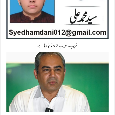
غریب، غریب تر ہوتا جا رہا ہے