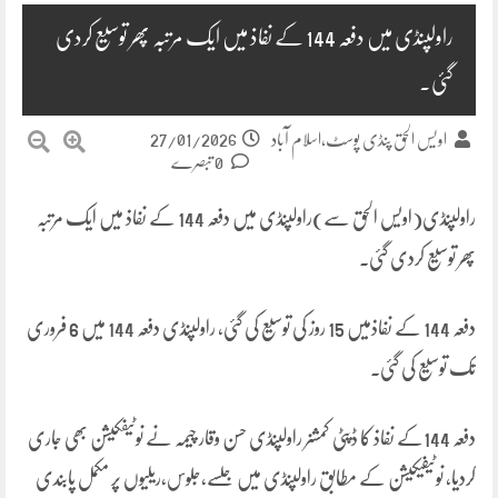
راولپنڈی میں دفعہ 144 کے نفاذ میں ایک مرتبہ پھر توسیع کردی
گئی۔
27/01/2026
اویس الحق پنڈی پوسٹ،اسلام آباد
0 تبصرے
راولپنڈی(اویس الحق سے)راولپنڈی میں دفعہ 144 کے نفاذ میں ایک مرتبہ
پھر توسیع کردی گئی۔
دفعہ 144 کے نفاذمیں 15 روز کی توسیع کی گئی، راولپنڈی دفعہ 144 میں 6 فروری
تک توسیع کی گئی۔
دفعہ 144کے نفاذ کا ڈپٹی کمشنر راولپنڈی حسن وقار چیمہ نے نوٹیفکیشن بھی جاری
کردیا، نوٹیفیکیشن کے مطابق راولپنڈی میں جلسے،جلوس،ریلیوں پر مکمل پابندی