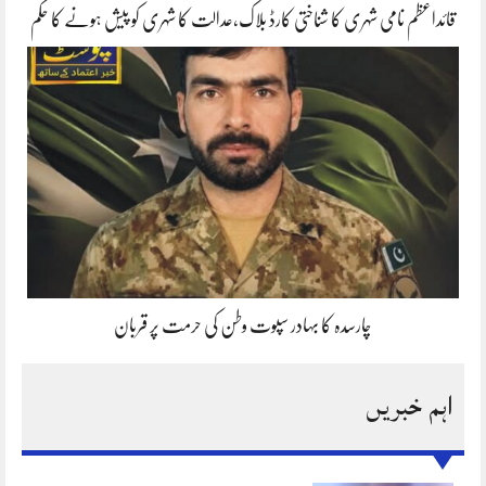
قائداعظم نامی شہری کا شناختی کارڈ بلاک،عدالت کا شہری کو پیش ہونے کا حکم
چارسدہ کا بہادر سپوت وطن کی حرمت پر قربان
اہم خبریں