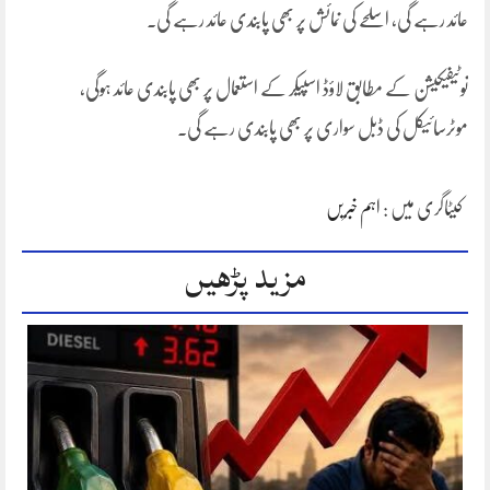
عائد رہے گی، اسلحے کی نمائش پر بھی پابندی عائد رہے گی۔
نوٹیفیکیشن کے مطابق لاؤڈ اسپیکر کے استعمال پر بھی پابندی عائد ہوگی،
موٹرسائیکل کی ڈبل سواری پر بھی پابندی رہے گی۔
کیٹاگری میں :
اہم خبریں
مزید پڑھیں