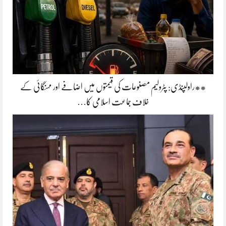
**راولپنڈی: پٹرولیم مصنوعات کی قیمتوں میں اضافے اور مہنگائی کے
خلاف جماعت اسلامی کا…