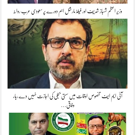
وزیر اعظم شہباز شریف اور فیلڈ مارشل اہم دورے پر سعودی عرب روانہ
آئی ایم ایف مخصوص اوقات میں سستی بجلی کی اجازت نہیں دے رہا،
وفاقی…