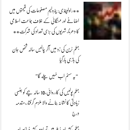
**راولپنڈی: پٹرولیم مصنوعات کی قیمتوں میں
اضافے اور مہنگائی کے خلاف جماعت اسلامی
کا دھرنا، شہریوں کی بڑی تعداد کی شرکت**
جہلم ٹرین کی زد میں آکر چالیس سالہ شخص جان
کی بازی ہارگیا
“یہ سسٹم اب نہیں چلے گا”
جہلم پولیس کی کارروائی،10 سالہ بچے کو جنسی
زیادتی کا نشانہ بنانے والا ملزم گرفتار،مقدمہ
درج
جہلم رکشہ اور ٹریلر میں تصادم رکشہ ڈرائیور اور