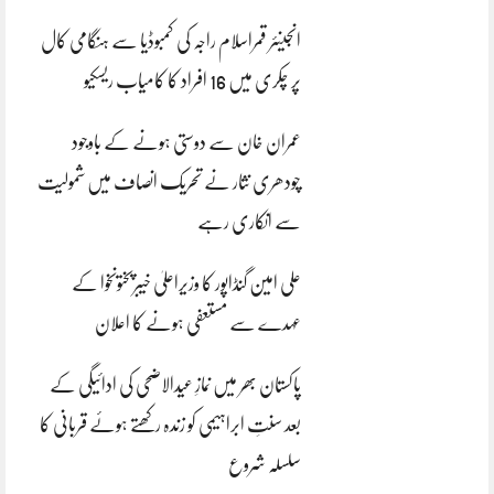
انجینئر قمراسلام راجہ کی کمبوڈیا سے ہنگامی کال
پر چکری میں 16 افراد کا کامیاب ریسکیو
عمران خان سے دوستی ہونے کے باوجود
چودھری نثار نے تحریک انصاف میں شمولیت
سے انکاری رہے
علی امین گنڈاپور کا وزیراعلیٰ خیبرپختونخوا کے
عہدے سے مستعفی ہونے کا اعلان
پاکستان بھر میں نمازِ عیدالاضحی کی ادائیگی کے
بعد سنتِ ابراہیمی کو زندہ رکھتے ہوئے قربانی کا
سلسلہ شروع