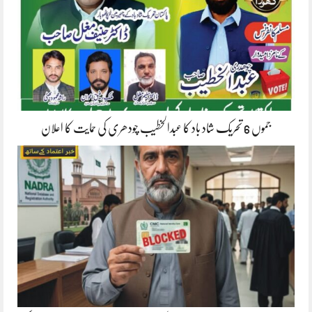
جموں 6 تحریک شاد باد کا عبدالخطیب چودھری کی حمایت کا اعلان