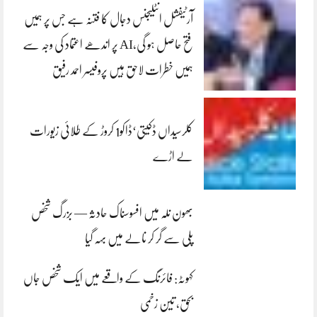
آرٹیفشل انٹلیجنس دجال کا فتنہ ہے جس پر ہمیں
فتح حاصل ہو گی،AI پر اندھے اعتماد کی وجہ سے
ہمیں خطرات لاحق ہیں پروفیسر احمد رفیق
کلرسیداں ڈکیتی‘ڈاکو1 کروڑ کے طلائی زیورات
لے اڑے
بھون نلہ میں افسوسناک حادثہ — بزرگ شخص
پلی سے گر کر نالے میں بہہ گیا
کہوٹہ: فائرنگ کے واقعے میں ایک شخص جاں
بحق، تین زخمی