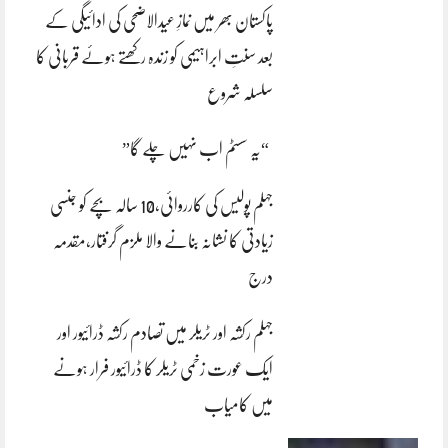
پاکستان بھر میں نمازِ عیدالاضحی کی ادائیگی کے
بعد سنتِ ابراہیمی کو زندہ رکھتے ہوئے قربانی کا
سلسلہ شروع
“یہ سسٹم اب نہیں چلے گا”
جہلم پولیس کی کارروائی،10 سالہ بچے کو جنسی
زیادتی کا نشانہ بنانے والا ملزم گرفتار،مقدمہ
درج
جہلم رکشہ اور ٹریلر میں تصادم رکشہ ڈرائیور اور
ایک عورت زخمی ٹریلر کا ڈرائیور فرار ہونے
میں کامیاب