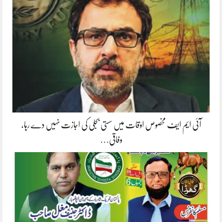
آئی ایم ایف مخصوص اوقات میں سستی بجلی کی اجازت نہیں دے رہا،
وفاقی…