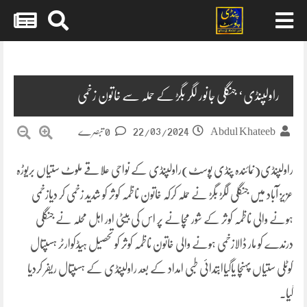
Skip
to
content
راولپنڈی‘ جنگلی جانور لگر بگڑ کے حملہ سے خاتون زخمی
22/03/2024
Abdul Khateeb
0 تبصرے
راولپنڈی(نمائندہ پنڈی پوسٹ)راولپنڈی کے نواحی علاقے ملوٹ ستیاں بریوڑہ
عزیز آباد میں جنگلی لگڑ بگڑ نے حملہ کرکہ خاتون ناظمہ کوثر کو شدید زخمی کر دیازخمی
ہونے والی ناظمہ کوثر کے شور مچانے پر اس کی بیٹی اور اہل محلہ نے جنگلی
درندے کو مار ڈالازخمی ہونے والی خاتون ناظمہ کوثر کو تحصیل ہیڈکوارٹر ہسپتال
کوٹلی ستیاں پہنچا یاگیاابتدائی طبی امداد کے بعد راولپنڈی کے ہسپتال ریفر کردیا
گیا۔