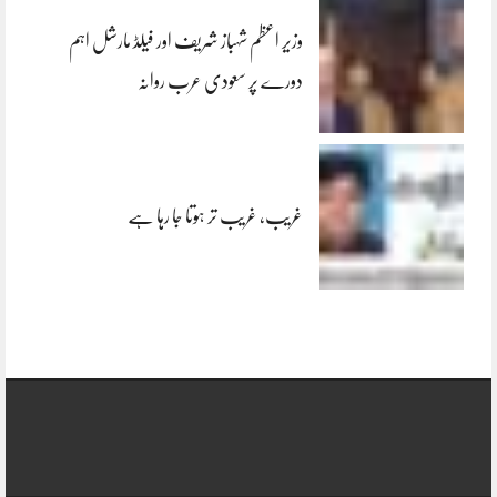
وزیر اعظم شہباز شریف اور فیلڈ مارشل اہم
دورے پر سعودی عرب روانہ
غریب، غریب تر ہوتا جا رہا ہے