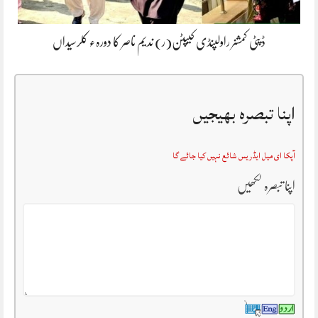
ڈپٹی کمشنر راولپنڈی کیپٹن(ر) ندیم ناصر کا دورہء کلرسیداں
اپنا تبصرہ بھیجیں
آپکا ای میل ایڈریس شائع نہیں کیا جائے گا
اپنا تبصرہ لکھیں