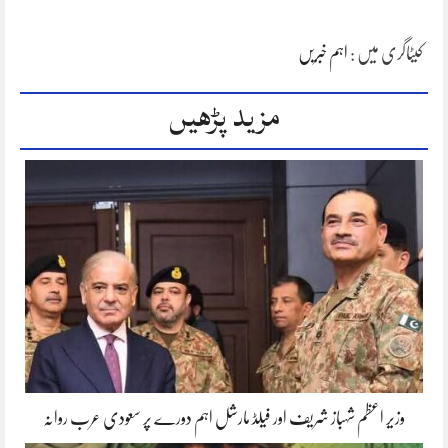
کیٹاگری میں :
اہم خبریں
مزید پڑھیں
وزیر اعظم شہباز شریف اور فیلڈ مارشل اہم دورے پر سعودی عرب روانہ