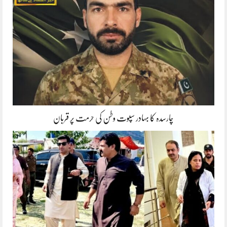
چارسدہ کا بہادر سپوت وطن کی حرمت پر قربان