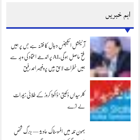
اہم خبریں
آرٹیفشل انٹلیجنس دجال کا فتنہ ہے جس پر ہمیں
فتح حاصل ہو گی،AI پر اندھے اعتماد کی وجہ سے
ہمیں خطرات لاحق ہیں پروفیسر احمد رفیق
کلرسیداں ڈکیتی‘ڈاکو1 کروڑ کے طلائی زیورات
لے اڑے
بھون نلہ میں افسوسناک حادثہ — بزرگ شخص