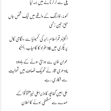
پلی سے گر کر نالے میں بہہ گیا
کہوٹہ: فائرنگ کے واقعے میں ایک شخص جاں
بحق، تین زخمی
انجینئر قمراسلام راجہ کی کمبوڈیا سے ہنگامی کال
پر چکری میں 16 افراد کا کامیاب ریسکیو
عمران خان سے دوستی ہونے کے باوجود
چودھری نثار نے تحریک انصاف میں شمولیت
سے انکاری رہے
علی امین گنڈاپور کا وزیراعلیٰ خیبرپختونخوا کے
عہدے سے مستعفی ہونے کا اعلان