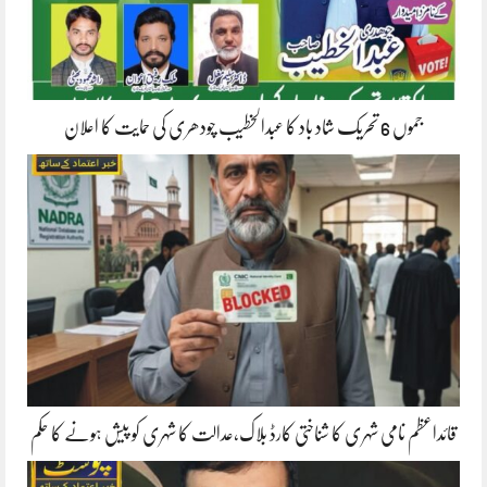
جموں 6 تحریک شاد باد کا عبدالخطیب چودھری کی حمایت کا اعلان
قائداعظم نامی شہری کا شناختی کارڈ بلاک،عدالت کا شہری کو پیش ہونے کا حکم