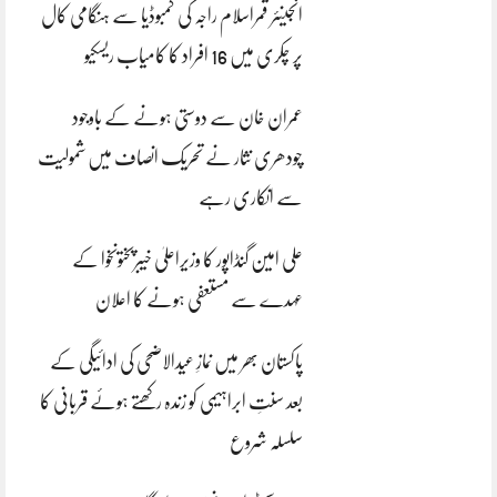
انجینئر قمراسلام راجہ کی کمبوڈیا سے ہنگامی کال
پر چکری میں 16 افراد کا کامیاب ریسکیو
عمران خان سے دوستی ہونے کے باوجود
چودھری نثار نے تحریک انصاف میں شمولیت
سے انکاری رہے
علی امین گنڈاپور کا وزیراعلیٰ خیبرپختونخوا کے
عہدے سے مستعفی ہونے کا اعلان
پاکستان بھر میں نمازِ عیدالاضحی کی ادائیگی کے
بعد سنتِ ابراہیمی کو زندہ رکھتے ہوئے قربانی کا
سلسلہ شروع