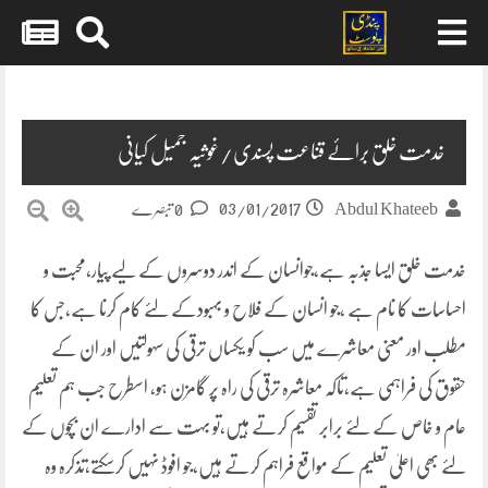
Skip
to
content
خدمت خلق برائے قناعت پسندی/غوثیہ جمیل کیانی
03/01/2017
Abdul Khateeb
0 تبصرے
خدمت خلق ایسا جذبہ ہے،جوانسان کے اندر دوسروں کے لیے پیار،محبت و
احساسات کا نام ہے ،جو انسان کے فلاح و بہبودکے لئے کام کرنا ہے،جس کا
مطلب اور معنی معاشرے میں سب کو یکساں ترقی کی سہولتیں اور ان کے
حقوق کی فراہمی ہے،تاکہ معاشرہ
ترقی کی راہ پر گامزن ہو، اسطرح جب ہم تعلیم
عام و خاص کے لئے برابر تقسیم کرتے ہیں،تو بہت سے ادارے ان بچوں کے
لئے بھی اعلیٰ تعلیم کے مواقع فراہم کرتے ہیں،جو افوڈ نہیں کرسکتے،تذکرہ وہ