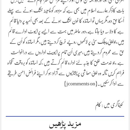
افزائی بھی ہو، اور وہ ہمہ تن گوش ہوکر اپنے فرائض سرانجام دے سکیں،جس
بات کاذکر ہمارے اسلام میں بھی ہے کہ مزدور کو پسینہ خشک ہونے سے پہلے
اُسکا حق دو،مگر یہاں تو اساتذہ کا خون خشک ہونے کے بعد بھی اُمید پر دنیا قائم
ہے کا دلاسہ دیا جاتا ہے،دور حاضر میں بہت سے ایسے پرائیوٹ ادارے قائم
ہیں،جواپنی پبلک سٹی پر لاکھوں روپے خرچ کردیتے ہیں،مگر اساتذہ کو اُن کے
حق سے محروم کردیتے ہیں،میری اُن تمام پرائیویٹ اداروں سے دراخواست
ہے ،جو خدمت خلق کا جذبہ لئے ادارہ قائم کرتے ہیں ،کہ اساتذہ کو بروقت تنخواہ
فراہم کریں تاکہ وہ اپنی معاشی پریشانیوں سے آزاد ہو کر اپنے فرائض احسن طریقے
سے ادا کرسکیں۔{jcomments on}
کیٹاگری میں :
کالم
مزید پڑھیں