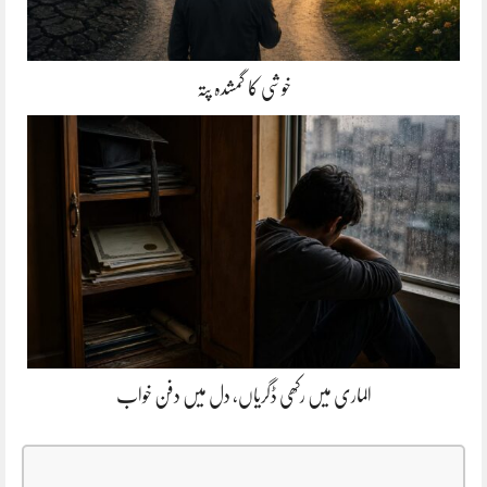
خوشی کا گمشدہ پتہ
الماری میں رکھی ڈگریاں، دل میں دفن خواب