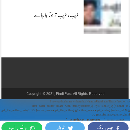
غریب، غریب تر ہوتا جا رہا ہے
Copyright © 2021, Pindi Post All Rights Reserved.
// Show Author Image with Author Name in UrduPaper Theme function
urdu_paper_author_image_with_name($content) { if (is_single()) { $author_id =
get_the_author_meta('ID'); $author_name = get_the_author(); $author_avatar = get_avatar($author_id, 48);
// 48px size image $author_html = '
' . $author_name . '
' . $author_avatar . '
فیس بک
ٹویٹر
واٹس ایپ
'; return $author_html . $content; } return $content; } add_filter('the_content',