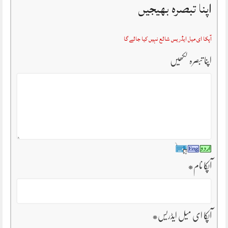
اپنا تبصرہ بھیجیں
آپکا ای میل ایڈریس شائع نہیں کیا جائے گا
اپنا تبصرہ لکھیں
آپکا نام
*
آپکا ای میل ایڈریس
*