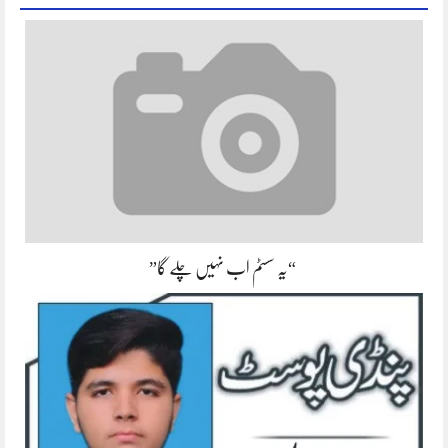
“یہ سسٹم اب نہیں چلے گا”