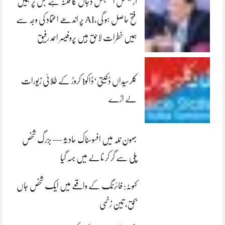
آرٹیفشل انٹلیجنس دجال کا فتنہ ہے جس پر ہمیں
فتح حاصل ہو گی،AI پر اندھے اعتماد کی وجہ سے
ہمیں خطرات لاحق ہیں پروفیسر احمد رفیق
کلرسیداں ڈکیتی‘ڈاکو1 کروڑ کے طلائی زیورات
لے اڑے
بھون نلہ میں افسوسناک حادثہ — بزرگ شخص
پلی سے گر کر نالے میں بہہ گیا
کہوٹہ: فائرنگ کے واقعے میں ایک شخص جاں
بحق، تین زخمی