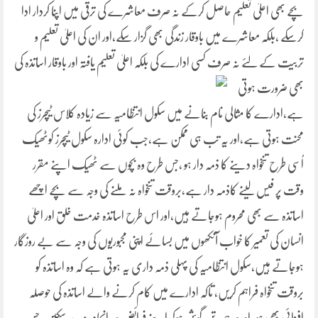
بچے بھی اعلیٰ تعلیم حاصل کرکے نہ صرف معاشرے کی ترقی میں اپنا کردار ادا
کرسکے ،بلکہ معاشرے میں باوقار زندگی بھی گزار سکے،اور ان کی اعلیٰ تعلیم و
تربیت کے لئے نہ صرف کسی
ادارے کی بلکہ اعلیٰ تعلیم یافتہ اور باوقار اساتذہ کی
بھی ضرورت ہوتی
ہے،ادارے کا مثالی نام بنانے میں سکول انتظامیہ سے زیادہ کلاس ٹیچرز کی
محنت ہوتی ہے،اور یہ تب ہی ممکن ہے،جب کوئی ادارہ سکول ٹیچرز کوٹھیک
اُسی طرح تنخواہ دینے کا ذمہ دار ہو ،جس طرح وہ بچوں سے ٹھیک اپنے مقرر
وقت پر فیس لینے کاذمہ دار ہے،بروقت تنخواہ نہ ملنے کی وجہ سے بچے اچھے
اساتذہ سے بھی محروم ہوجاتے ہیں،اور اس طرح اساتذہ خدمت خلق اور اعلیٰ
انسان کی تعمیر کا خواب آنکھوں میں بسائے اپنی مجبوریوں کی وجہ سے بے روزگار
ہوجاتے ہیں،سکول انتظامیہ کی پہلی ذمہ داری یہ ہوتی ہے کہ وہ اساتذہ کو
بروقت تنخواہ فراہم کریں، تاکہ ادارے میں کام کرنے والے اساتذہ کی حوصلہ