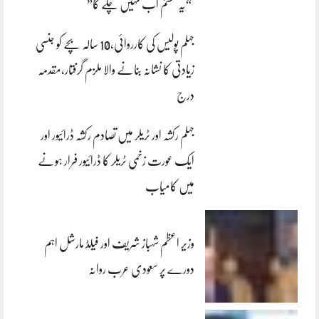
“یہ سسٹم اب نہیں چلے گا”
جہلم پولیس کی کارروائی،10 سالہ بچے کو جنسی
زیادتی کا نشانہ بنانے والا ملزم گرفتار،مقدمہ
درج
جہلم رکشہ اور ٹریلر میں تصادم رکشہ ڈرائیور اور
ایک عورت زخمی ٹریلر کا ڈرائیور فرار ہونے
میں کامیاب
وزیر اعظم شہباز شریف اور فیلڈ مارشل اہم
دورے پر سعودی عرب روانہ