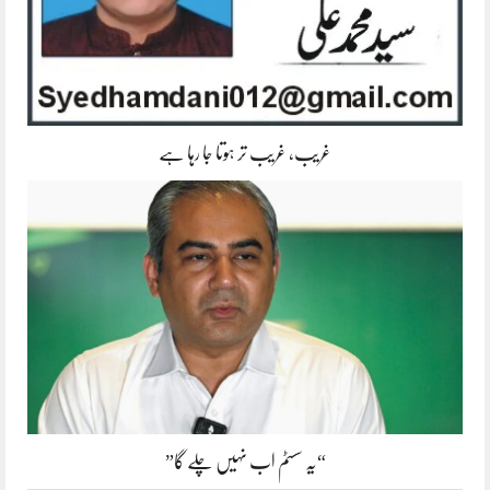
غریب، غریب تر ہوتا جا رہا ہے
“یہ سسٹم اب نہیں چلے گا”