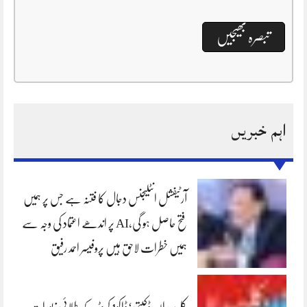
اہم خبریں
آرٹیفشل انٹلیجنس دجال کا فتنہ ہے جس پر ہمیں
فتح حاصل ہو گی،AI پر اندھے اعتماد کی وجہ سے
ہمیں خطرات لاحق ہیں پروفیسر احمد رفیق