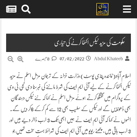
Skip
to
content
حکومت کی مزید ٹیکس اکٹھا کرنے کی تیاری
07/02/2022
Abdul Khateeb
0 تبصرے
اسلام آباد(نمائندہ پنڈی پوسٹ) وزارت خزانہ کے ترجمان مزمل اسلم نے مزید
ٹیکس اکٹھا کرنے کے لیے آئی ایم ایف کی شرط ماننے کی خبرسنا دی نجی ٹی وی
کے پروگرام میں گفتگو کرتے ہوئے مزمل اسلم نے کہا کہ نئے ٹیکس دہندگان
بھی ڈھونڈیں گے اور ٹیکس کے سلیب بھی 12 سے کم کرکے 6کر دیں گے۔
انہوں نے کہا کہ آئی ایم ایف نے ہمیں ابھی تک 3 ارب ڈالر دیے ہیں اور
3 ارب باقی ہیں، چھٹے ریویو میں آئی ایم ایف کی شرائط بہت سخت تھیں جو