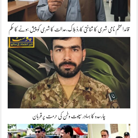
قائداعظم نامی شہری کا شناختی کارڈ بلاک،عدالت کا شہری کو پیش ہونے کا حکم
چارسدہ کا بہادر سپوت وطن کی حرمت پر قربان