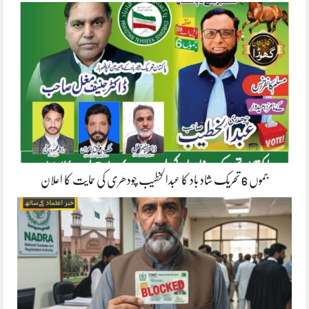
جموں 6 تحریک شاد باد کا عبدالخطیب چودھری کی حمایت کا اعلان