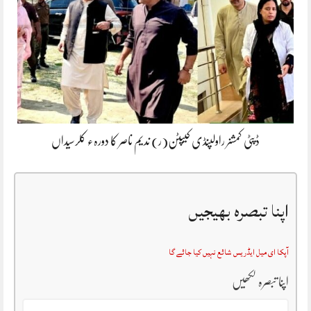
ڈپٹی کمشنر راولپنڈی کیپٹن(ر) ندیم ناصر کا دورہء کلرسیداں
اپنا تبصرہ بھیجیں
آپکا ای میل ایڈریس شائع نہیں کیا جائے گا
اپنا تبصرہ لکھیں