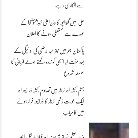
سے انکاری رہے
علی امین گنڈاپور کا وزیراعلیٰ خیبرپختونخوا کے
عہدے سے مستعفی ہونے کا اعلان
پاکستان بھر میں نمازِ عیدالاضحی کی ادائیگی کے
بعد سنتِ ابراہیمی کو زندہ رکھتے ہوئے قربانی کا
سلسلہ شروع
جہلم رکشہ اور ٹریلر میں تصادم رکشہ ڈرائیور اور
ایک عورت زخمی ٹریلر کا ڈرائیور فرار ہونے
میں کامیاب
وزیر اعظم شہباز شریف اور فیلڈ مارشل اہم