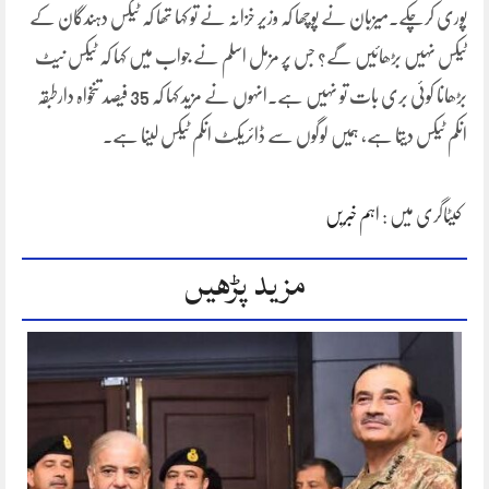
پوری کرچکے۔میزبان نے پوچھا کہ وزیر خزانہ نے تو کہا تھا کہ ٹیکس دہندگان کے
ٹیکس نہیں بڑھائیں گے؟ جس پر مزمل اسلم نے جواب میں کہا کہ ٹیکس نیٹ
بڑھانا کوئی بری بات تو نہیں ہے۔انہوں نے مزید کہا کہ 35 فیصد تنخواہ دارطبقہ
انکم ٹیکس دیتا ہے، ہمیں لوگوں سے ڈائریکٹ انکم ٹیکس لینا ہے۔
کیٹاگری میں :
اہم خبریں
مزید پڑھیں