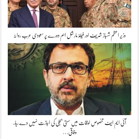
وزیر اعظم شہباز شریف اور فیلڈ مارشل اہم دورے پر سعودی عرب روانہ
آئی ایم ایف مخصوص اوقات میں سستی بجلی کی اجازت نہیں دے رہا،
وفاقی…