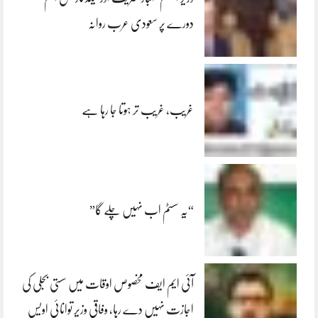
دورے پر سعودی عرب روانہ
غریب، غریب تر ہوتا جا رہا ہے
“یہ سسٹم اب نہیں چلے گا”
آئی ایم ایف مخصوص اوقات میں سستی بجلی کی
اجازت نہیں دے رہا، وفاقی وزیر توانائی اویس