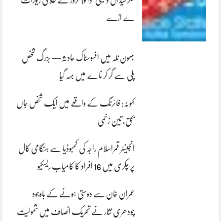
کلرسیداں ڈکیتی‘ڈاکو1 کروڑ کے طلائی زیورات
لے اڑے
بھون نلہ میں افسوسناک حادثہ — بزرگ شخص
پلی سے گر کر نالے میں بہہ گیا
کہوٹہ: فائرنگ کے واقعے میں ایک شخص جاں
بحق، تین زخمی
انجینئر قمراسلام راجہ کی کمبوڈیا سے ہنگامی کال
پر چکری میں 16 افراد کا کامیاب ریسکیو
عمران خان سے دوستی ہونے کے باوجود
چودھری نثار نے تحریک انصاف میں شمولیت