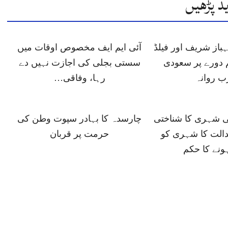
د پڑھیں
باز شریف اور فیلڈ
آئی ایم ایف مخصوص اوقات میں
 دورے پر سعودی
سستی بجلی کی اجازت نہیں دے
ب روانہ
رہا، وفاقی…
ی شہری کا شناختی
چارسدہ کا بہادر سپوت وطن کی
دالت کا شہری کو
حرمت پر قربان
ونے کا حکم