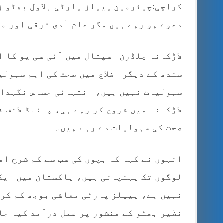
کراچی:چیئرمین پیپلز پارٹی بلاول بھٹو ز
دعوے ہو رہے ہیں مگر عام آدی ترقی اور م
لاڑکانہ چلڈرن اسپتال میں آئی سی یو کا 
سندھ کے دیگر اضلاع میں صحت کی اہم سہولی
سہولیات نہیں ہیں، انتہائی حساس نگہداش
لاڑکانہ میں شروع کر رہے ہی، چائلڈ لائف 
صحت کی سہولیات دے رہے ہیں۔
انہوں نے کہا کہ بچوں کی سب سے کم شرح ا
لوگوں تک پہنچانی ہیں، پاکستان میں ایک 
نہیں ہے، پیپلز پارٹی معاشی بوجھ کم کرن
نظیر بھٹو کے منشور پر عمل درآمد کیا جا