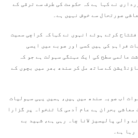
رداری نے کہا ہے کہ حکومت کی طرف سے ترقی کے
عاشی صورتحال سے خوش نہیں ہے۔
افتتاح کرتے ہوئے انہوں نے کہاکہ کراچی سمیت
ات فراہم کی ہیں کسی اور صوبے میں ایسی
ت عالمی سطح کی ایک مہنگی سہولت ہے جو کہ
فاؤنڈیشن کے ساتھ مل کر سندھ بھر میں بچوں کے
موات اب صوبہ سندھ میں ہیں، ہمیں یہی سہولیات
معاشی بحران ہے عام آدمی کا تنخواہ پر گزارا
ے والی پالیسیز لانا چاہ رہی ہے، شہید بے
 رہا ہے۔