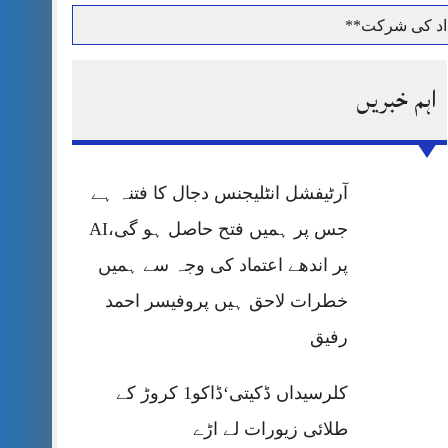
داد کی شرکت**
اہم خبریں
حرمت پر قربان
آرٹیفشل انٹلیجنس دجال کا فتنہ ہے
 کی پریس کانفرنس
جس پر ہمیں فتح حاصل ہو گی،AI
پر اندھے اعتماد کی وجہ سے ہمیں
خطرات لاحق ہیں پروفیسر احمد
رفیق
کلرسیداں ڈکیتی‘ڈاکو1 کروڑ کے
طلائی زیورات لے اڑے