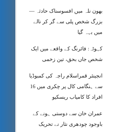
بھون نلہ میں افسوسناک حادثہ —
بزرگ شخص پلی سے گر کر نالے
میں بہہ گیا
کہوٹہ: فائرنگ کے واقعے میں ایک
شخص جاں بحق، تین زخمی
انجینئر قمراسلام راجہ کی کمبوڈیا
سے ہنگامی کال پر چکری میں 16
افراد کا کامیاب ریسکیو
عمران خان سے دوستی ہونے کے
باوجود چودھری نثار نے تحریک