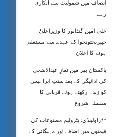
انصاف میں شمولیت سے انکاری
رہے
علی امین گنڈاپور کا وزیراعلیٰ
خیبرپختونخوا کے عہدے سے مستعفی
ہونے کا اعلان
پاکستان بھر میں نمازِ عیدالاضحی
کی ادائیگی کے بعد سنتِ ابراہیمی
کو زندہ رکھتے ہوئے قربانی کا
سلسلہ شروع
**راولپنڈی: پٹرولیم مصنوعات کی
قیمتوں میں اضافے اور مہنگائی کے