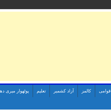
اقوامی
کالمز
آزاد کشمیر
تعلیم
پوٹھوار میری دھ