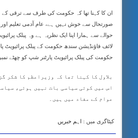
ان کا کہنا تھا کہ حکومت کی طرف سے ترقی کے د
صورتحال سے خوش نہیں ہے، عام آدمی تعلیم اور ع
حوالے سے ہمارا اپنا ایک نظریہ ہے وہ پبلک پرائیو
لائف فاؤنڈیشن سندھ حکومت کے پبلک پرائیویٹ پا
حکومت کی پبلک پرائیویٹ پارٹنر شپ کو چھٹے نمبر 
بلاول کا کہنا تھا کہ وزیراعظم کا شکر گز
اس میں کوئی سیاسی بات نہیں ہوئی، سیاس
عوام کے مفاد میں ہیں۔
کیٹاگری میں :
اہم خبریں