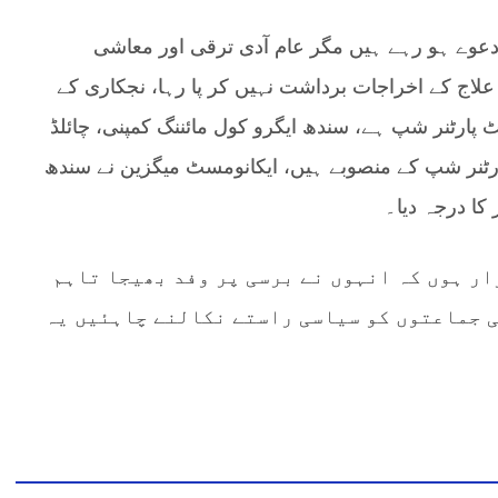
عوے ہو رہے ہیں مگر عام آدی ترقی اور معاشی
لاج کے اخراجات برداشت نہیں کر پا رہا، نجکاری کے
یٹ پارٹنر شپ ہے، سندھ ایگرو کول مائننگ کمپنی، چائلڈ
رٹنر شپ کے منصوبے ہیں، ایکانومسٹ میگزین نے سندھ
کا درجہ دیا۔
ار ہوں کہ انہوں نے برسی پر وفد بھیجا تاہم
ی جماعتوں کو سیاسی راستے نکالنے چاہئیں یہ