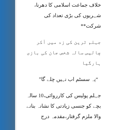
خلاف جماعت اسلامی کا دھرنا،
شہریوں کی بڑی تعداد کی
شرکت**
جہلم ٹرین کی زد میں آکر
چالیس سالہ شخص جان کی بازی
ہارگیا
“یہ سسٹم اب نہیں چلے گا”
جہلم پولیس کی کارروائی،10 سالہ
بچے کو جنسی زیادتی کا نشانہ بنانے
والا ملزم گرفتار،مقدمہ درج