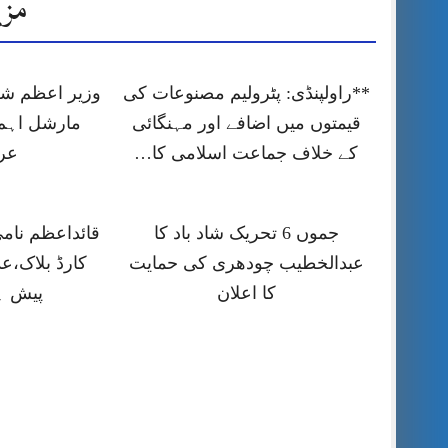
مزی
**راولپنڈی: پٹرولیم مصنوعات کی
وزیر اعظم شہ
قیمتوں میں اضافے اور مہنگائی
مارشل اہم
کے خلاف جماعت اسلامی کا…
عر
جموں 6 تحریک شاد باد کا
قائداعظم نام
عبدالخطیب چودھری کی حمایت
کارڈ بلاک،ع
کا اعلان
پیش ہ