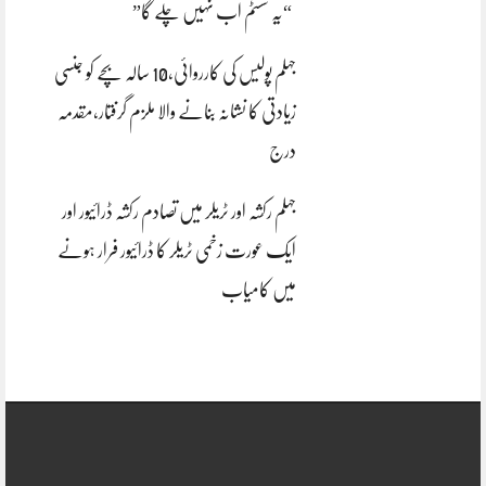
“یہ سسٹم اب نہیں چلے گا”
جہلم پولیس کی کارروائی،10 سالہ بچے کو جنسی
زیادتی کا نشانہ بنانے والا ملزم گرفتار،مقدمہ
درج
جہلم رکشہ اور ٹریلر میں تصادم رکشہ ڈرائیور اور
ایک عورت زخمی ٹریلر کا ڈرائیور فرار ہونے
میں کامیاب