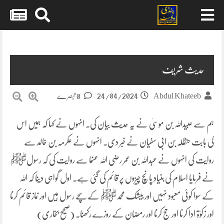
Skip
to
content
حدیث شریف
24/04/2024
Abdul Khateeb
0 تبصرے
ہم سے عبیداللہ بن موسیٰ نے یہ حدیث بیان کی۔ انہوں نے کہا کہ ہمیں اس
کی بابت حنظلہ بن ابی سفیان نے خبر دی۔ انہوں نے عکرمہ بن خالد سے
روایت کی انہوں نے عبداللہ بن عمر رضی اللہ عنہما سے روایت کی کہ رسولﷺ
نے فرمایا اسلام کی بنیاد پانچ چیزوں پر قائم کی گئی ہے۔ اول گواہی دینا کہ اللہ
کے سوا کوئی معبود نہیں اور بیشک محمدﷺ کے سچے رسول ہیں اور نماز قائم کرنا
اور زکوٰۃ ادا کرنا اور حج کرنا اور رمضان کے روزے رکھنا۔ (صحیح بخاری)