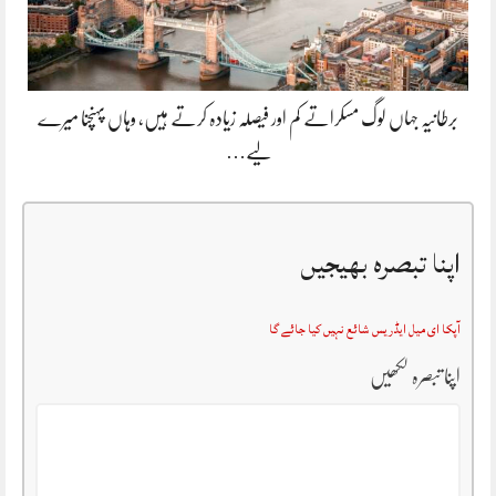
برطانیہ جہاں لوگ مسکراتے کم اور فیصلہ زیادہ کرتے ہیں، وہاں پہنچنا میرے
لیے…
اپنا تبصرہ بھیجیں
آپکا ای میل ایڈریس شائع نہیں کیا جائے گا
اپنا تبصرہ لکھیں