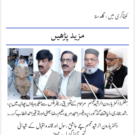
کیٹاگری میں :
گلدستہ
مزید پڑھیں
ڈاکٹر ہارون الرشید تبسم سچے عاشق رسول اور قائد و اقبال کے شیدائی
تھے،تفاخرگوندل/ممتاز…