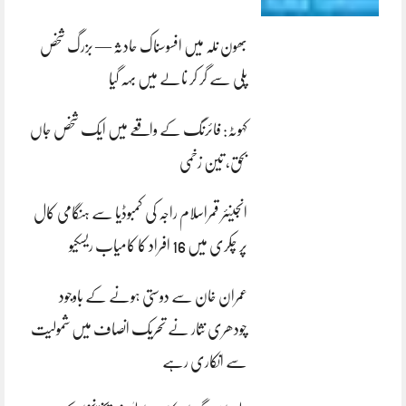
بھون نلہ میں افسوسناک حادثہ — بزرگ شخص
پلی سے گر کر نالے میں بہہ گیا
کہوٹہ: فائرنگ کے واقعے میں ایک شخص جاں
بحق، تین زخمی
انجینئر قمراسلام راجہ کی کمبوڈیا سے ہنگامی کال
پر چکری میں 16 افراد کا کامیاب ریسکیو
عمران خان سے دوستی ہونے کے باوجود
چودھری نثار نے تحریک انصاف میں شمولیت
سے انکاری رہے