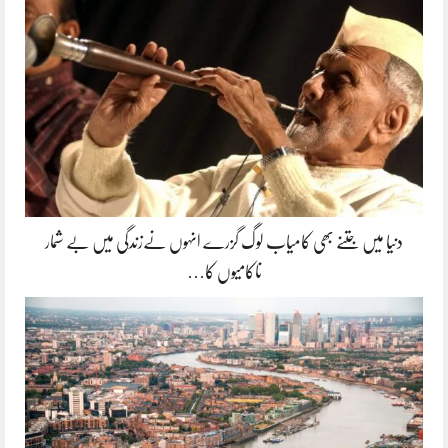
دنیا میں جتنے بھی کامیاب لوگ گزرے انہوں نےزندگی میں بے شمار
ناکامیوں کا…