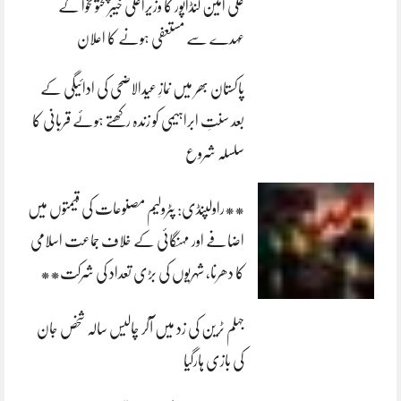
علی امین گنڈاپور کا وزیراعلیٰ خیبرپختونخوا کے
عہدے سے مستعفی ہونے کا اعلان
پاکستان بھر میں نمازِ عیدالاضحی کی ادائیگی کے
بعد سنتِ ابراہیمی کو زندہ رکھتے ہوئے قربانی کا
سلسلہ شروع
**راولپنڈی: پٹرولیم مصنوعات کی قیمتوں میں
اضافے اور مہنگائی کے خلاف جماعت اسلامی
کا دھرنا، شہریوں کی بڑی تعداد کی شرکت**
جہلم ٹرین کی زد میں آکر چالیس سالہ شخص جان
کی بازی ہارگیا