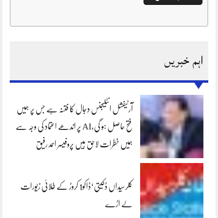
اہم خبریں
آرٹیفشل انٹلیجنس دجال کا فتنہ ہے جس پر ہمیں
فتح حاصل ہو گی،AI پر اندھے اعتماد کی وجہ سے
ہمیں خطرات لاحق ہیں پروفیسر احمد رفیق
کلرسیداں ڈکیتی‘ڈاکو1 کروڑ کے طلائی زیورات
لے اڑے