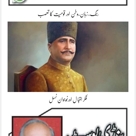
رنگ، زبان،وطن اور قومیت کا تعصب
فکر اقبا ل اورنوجوان نسل