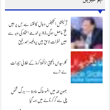
آرٹیفشل انٹلیجنس دجال کا فتنہ ہے جس پر ہمیں
فتح حاصل ہو گی،AI پر اندھے اعتماد کی وجہ سے
ہمیں خطرات لاحق ہیں پروفیسر احمد رفیق
کلرسیداں ڈکیتی‘ڈاکو1 کروڑ کے طلائی زیورات
لے اڑے
بھون نلہ میں افسوسناک حادثہ — بزرگ شخص
پلی سے گر کر نالے میں بہہ گیا