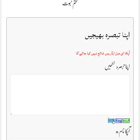
ختم نبوت
اپنا تبصرہ بھیجیں
آپکا ای میل ایڈریس شائع نہیں کیا جائے گا
اپنا تبصرہ لکھیں
آپکا نام
*