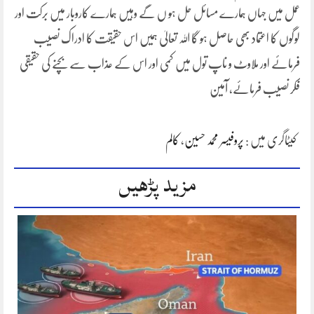
عمل میں جہاں ہمارے مسائل حل ہو ں گے وہیں ہمارے کاروبار میں برکت اور
لوگوں کا اعتماد بھی حاصل ہو گا اللہ تعالیٰ ہمیں اس حقیقت کا ادراک نصیب
فرمائے اور ملاوٹ و ناپ تول میں کمی اور اس کے عذاب سے بچنے کی حقیقی
فکر نصیب فرمائے، آمین
کیٹاگری میں :
پروفیسر محمد حسین
،
کالم
مزید پڑھیں