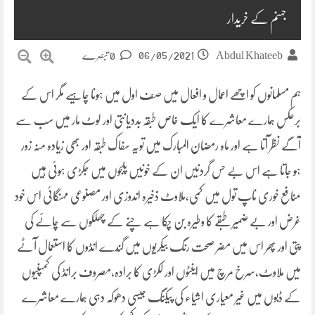
جہنم کے خریدار
06/05/2021
Abdul Khateeb
0 تبصرے
ہم مسلمانوں کو اچھے اعمال و افعال میں صف اول میں ہونا چاہیے مگر اس کے
برعکس ہمارے معاشرے کا ایک خاص طبقہ بددیانتی اور لوٹ مار میں سب سے
آگے نظر آتا ہے اور ماہ رمضان المبارک میں تویہ سفاک طبقہ اور بھی زیادہ منہ زور
ہو جاتا ہے اس بے حس گردنیں ان کے خونیں پلجوں میں جکڑی ہوئی ہیں
منافع خوری ناپ تول میں کمی،ملاوٹ ذخیرہ اندوزی اور مصنوعی مہنگائی اس خود
غرض اور بے ضمیر طبقے کا وطیرہ بن چکا ہے چنے کے چھلکوں سے چائے کی
پتی اور پھر اس میں مضر صحت رنگ بیکریوں میں گندے انڈوں کا استعمال آٹے
میں ملاوٹ،سرخ مرچ میں اینٹوں اور لکڑی کا برادہ،مصروف برانڈ کی کمپنیوں
کے ڈبوں میں غیر معیاری اشیاء کی پیکنگ جیسی دھوکہ دہی ہمارے معاشرے