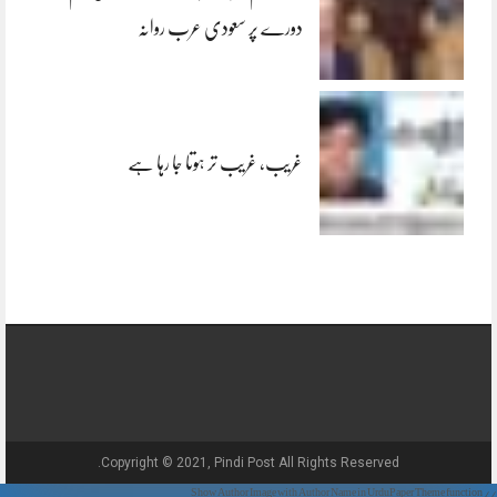
دورے پر سعودی عرب روانہ
غریب، غریب تر ہوتا جا رہا ہے
Copyright © 2021, Pindi Post All Rights Reserved.
// Show Author Image with Author Name in UrduPaper Theme function