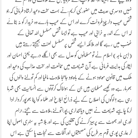
نہیں دوسری حدیث میں حضور نبی کریم ؐ نے بہت سخت وعید ارشاد فرمائی کہ جو
شخص عیب دار چیز فروخت کرے اور اس کے عیب بارے وہ خریدار کو نہ بتائے
کہ اس کے اندر یہ خرابی اور عیب ہے تو ایسا شخص مسلسل اللہ تعالیٰ کے
غضب میں رہے گا اور ملائکہ ایسے شخص پر مسلسل لعنت بھیجتے رہتے ہیں
(ابن ماجہ) اسلام نے تو مسلمانوں کو عدل سے بھی اگلے درجے یعنی احسان اور
ایثار کی ہدایت فرمائی ہے آج شریعت میں ممانعت اور سخت عذاب کی وعید اور
ملک میں قانون موجود ہونے کے باوجود جابجا ملاوٹ مافیا اور کم تولنے والوں کی
بھرمار ہے وہ کیسے مسلمان ہیں جن کے ہولناک کرتوتوں سے انسانیت بھی شرما
رہی ہے؟لوگوں کی اصلاح کے لیے ذرائع ابلاغ اور علماء کوا پنا بھرپور کردار ادا
کرنا چاہیے شریعت نے ہمیں دیانتداری،پورا تولنے،ملاوٹ سے بچنے،حرام
خوری اور جھوٹ سے پرہیز کرنے کی تلقین کی ہے اور بلاشبہ یہ سنہری اصول اپنا
کر ہماری پوری قوم ہر طرح کی مصیبتوں اور آفات سے نجات پا سکتی ہے اس