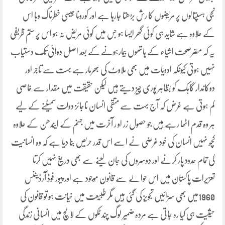
نجی ہسپتالوں پر مریضوں کا رش بڑھتا جارہا ہے اور کورونا جیسی خطرناک وبا اس
کے علاوہ ہے شاید ہی کوئی گھر ایسا ہو جس میں کوئی مریض نہ ہو اس پر ستم ظریفی
یہ کہ مضرصحت اشیاء کے ہاتھوں بیمارہونے کے بعد اصل دوائی تک دستیاب
نہیں ہوتی کیونکہ ادویات میں بھی ملاوٹ کی بھرمار ہے بہت سے تاجر اور
دوکاندار گاہک کو بظاہر پوری چیز دیتے ہیں لیکن حقیقت میں مقدار سے خاصی
کم ہوتی ہے غرض کہ آج بہت سے متقی انسان ناجائز دولت سمیٹنے کے لیے
ہر وہ قدم اٹھا رہے ہیں جو حصول زر او ر آخرت میں جہنم کے ایندھن کے علاوہ
کچھ نہیں انسان کی خود غرضی نے اسے اس قدر حریص بنا دیا ہے کہ وہ انسانیت
کی تمام حدود پار کرنے اور دوسروں کی جان لینے سے بھی دریغ نہیں کرتا
تعزیرات پاکستان میں اس حوالے سے قانون موجود ہے اور پیور فوڈ آرڈیننس
1960میں بھی سزائیں تجویز کی گئی ہیں مگر طبیعت میں خیانت ہو تو قانون کی
حیثیت ہی کیا رہ جاتی ہے مردہ ضمیر لوگ چند ٹکوں کے لالچ میں انسانی زندگی