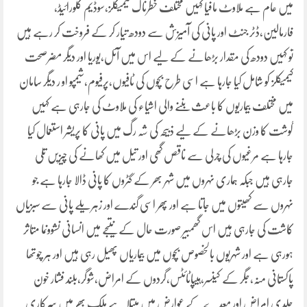
میں عام ہے ملاوٹ مافیا کہیں مختلف خطرناک کیمیکلز،سوڈیم کلورائیڈ،
فارمالین،ڈٹر جنٹ اور پانی کی آمیزش سے دودھ تیار کر کے فروخت کر رہے ہیں
تو کہیں دودھ کی مقدار بڑھانے کے لیے اس میں آئل،یوریا اور دیگر مضرصحت
کیمیکلز کو شامل کیا جارہا ہے اسی طرح بچوں کی ٹافیوں،پرفیوم،شیمپو او ر دیگر سامان
میں مختلف بیماریوں کا باعث بننے والی اشیاء کی ملاوٹ کی جارہی ہے کہیں
گوشت کا وزن بڑھانے کے لیے ذبیحہ کی شہ رگ میں پانی کا پریشر استعمال کیا
جارہا ہے مرغیوں کی چرلی سے ناقص گھی اور تیل میں کھانے کی چیزیں تلی
جارہی ہیں جبکہ ہماری نہروں میں شہر بھر کے گٹروں کا پانی ڈالا جارہا ہے جو
نہروں سے کھیتوں میں جاتا ہے اور پھر اسی گندے اور زہریلے پانی سے سبزیاں
کاشت کی جارہی ہیں اس گھمبیر صورت حال کے نتیجے میں انسانی نشوونما متاثر
ہورہی ہے اور شہریوں بالخصوص بچوں میں بیماریاں پھیل رہی ہیں اور ہر چوتھا
پاکستانی منہ،جگر کے کینسر،ہیپاٹائٹس،گردوں کے امراض،شوگر،بلند فشار خون
جلدی امراض اور معدے کے عوارض میں مبتلا ہے ملک بھر میں سرکاری