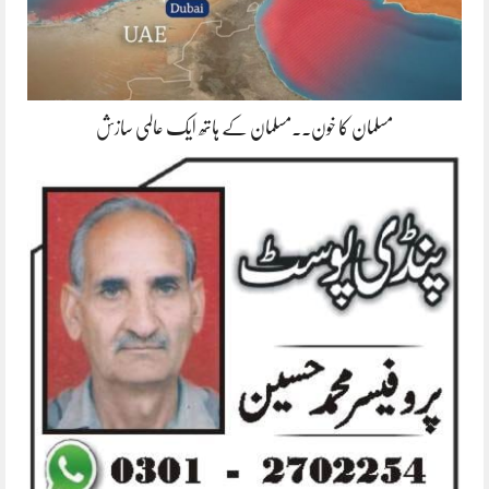
مسلمان کا خون۔۔مسلمان کے ہاتھ ایک عالمی سازش