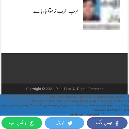
غریب، غریب تر ہوتا جا رہا ہے
Copyright © 2021, Pindi Post All Rights Reserved.
// Show Author Image with Author Name in UrduPaper Theme function
urdu_paper_author_image_with_name($content) { if (is_single()) { $author_id =
get_the_author_meta('ID'); $author_name = get_the_author(); $author_avatar = get_avatar($author_id, 48);
// 48px size image $author_html = '
' . $author_name . '
' . $author_avatar . '
فیس بک
ٹویٹر
واٹس ایپ
'; return $author_html . $content; } return $content; } add_filter('the_content',
'urdu_paper_author_image_with_name');