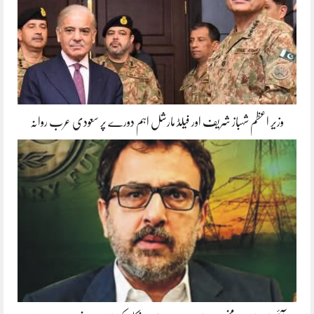
وزیر اعظم شہباز شریف اور فیلڈ مارشل اہم دورے پر سعودی عرب روانہ