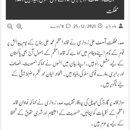
مملکت
25/12/2025
عامر واجد
0 تبصرے
صدر مملکت آصف علی زرداری نے قائد اعظم محمد علی جناح کے یومِ پیدائش پر
قوم کے نام اپنے پیغام میں کہا ہے کہ قائد اعظم کے اصول آج بھی پاکستان
کے لیے مشعلِ راہ ہیں۔اپنے بیان میں انہوں نے کہا کہ جمہوریت، انصاف
اور برابری ہمارے قومی سفر کی بنیاد ہیں۔ اتحاد، ایمان اور نظم و ضبط ترقی کے
لیے ناگزیر ہیں۔
مزارِ قائد پر گارڈز کی تبدیلی کی پُروقار تقریب صدر زرداری نے کہا کہ نوجوان قائد
اعظم کے نظریات کو اپنائیں، جمہوریت کے استحکام اور شہری حقوق کے تحفظ
کے لیے پُرعزم ہیں۔