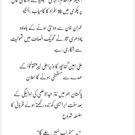
پر چکری میں 16 افراد کا کامیاب ریسکیو
عمران خان سے دوستی ہونے کے باوجود
چودھری نثار نے تحریک انصاف میں شمولیت
سے انکاری رہے
علی امین گنڈاپور کا وزیراعلیٰ خیبرپختونخوا کے
عہدے سے مستعفی ہونے کا اعلان
پاکستان بھر میں نمازِ عیدالاضحی کی ادائیگی کے
بعد سنتِ ابراہیمی کو زندہ رکھتے ہوئے قربانی کا
سلسلہ شروع
“یہ سسٹم اب نہیں چلے گا”