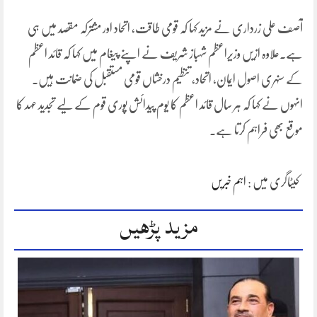
آصف علی زرداری نے مزید کہا کہ قومی طاقت، اتحاد اور مشترکہ مقصد میں ہی
ہے۔علاوہ ازیں وزیراعظم شہباز شریف نے اپنے پیغام میں کہا کہ قائد اعظم
کے سنہری اصول ایمان، اتحاد، تنظیم درخشاں قومی مستقبل کی ضمانت ہیں۔
انہوں نے کہا کہ ہر سال قائد اعظم کا یوم پیدائش پوری قوم کے لیے تجدید عہد کا
موقع بھی فراہم کرتا ہے۔
کیٹاگری میں :
اہم خبریں
مزید پڑھیں