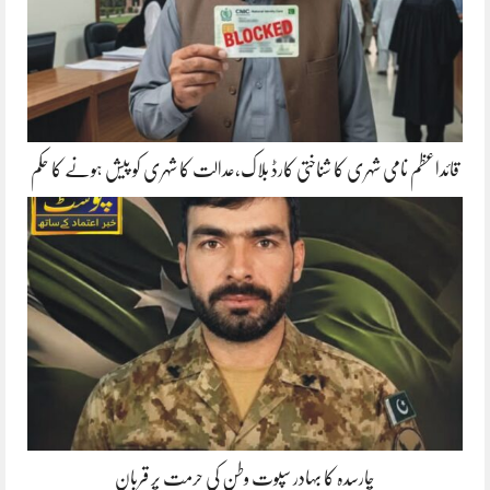
قائداعظم نامی شہری کا شناختی کارڈ بلاک،عدالت کا شہری کو پیش ہونے کا حکم
چارسدہ کا بہادر سپوت وطن کی حرمت پر قربان