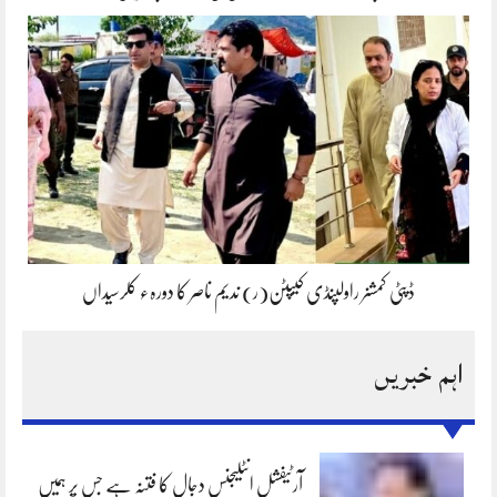
ڈپٹی کمشنر راولپنڈی کیپٹن(ر) ندیم ناصر کا دورہء کلرسیداں
اہم خبریں
آرٹیفشل انٹلیجنس دجال کا فتنہ ہے جس پر ہمیں