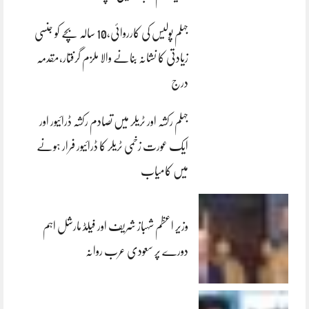
جہلم پولیس کی کارروائی،10 سالہ بچے کو جنسی
زیادتی کا نشانہ بنانے والا ملزم گرفتار،مقدمہ
درج
جہلم رکشہ اور ٹریلر میں تصادم رکشہ ڈرائیور اور
ایک عورت زخمی ٹریلر کا ڈرائیور فرار ہونے
میں کامیاب
وزیر اعظم شہباز شریف اور فیلڈ مارشل اہم
دورے پر سعودی عرب روانہ