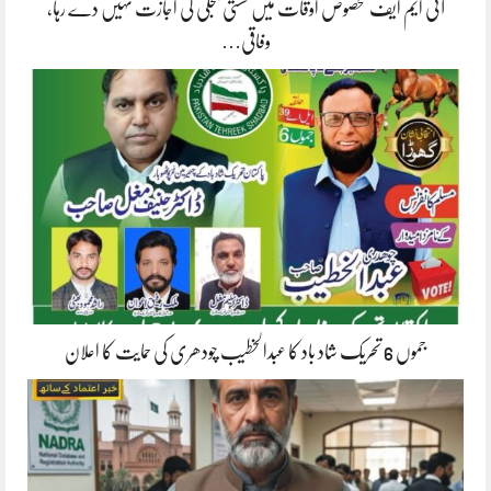
آئی ایم ایف مخصوص اوقات میں سستی بجلی کی اجازت نہیں دے رہا،
وفاقی…
جموں 6 تحریک شاد باد کا عبدالخطیب چودھری کی حمایت کا اعلان