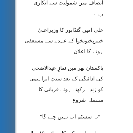
انصاف میں شمولیت سے انکاری
رہے
علی امین گنڈاپور کا وزیراعلیٰ
خیبرپختونخوا کے عہدے سے مستعفی
ہونے کا اعلان
پاکستان بھر میں نمازِ عیدالاضحی
کی ادائیگی کے بعد سنتِ ابراہیمی
کو زندہ رکھتے ہوئے قربانی کا
سلسلہ شروع
“یہ سسٹم اب نہیں چلے گا”