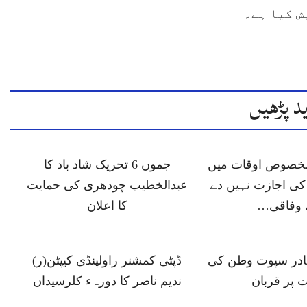
ش کیا ہے۔
د پڑھیں
 مخصوص اوقات میں
جموں 6 تحریک شاد باد کا
ی اجازت نہیں دے
عبدالخطیب چودھری کی حمایت
 وفاقی…
کا اعلان
ہادر سپوت وطن کی
ڈپٹی کمشنر راولپنڈی کیپٹن(ر)
 پر قربان
ندیم ناصر کا دورہء کلرسیداں