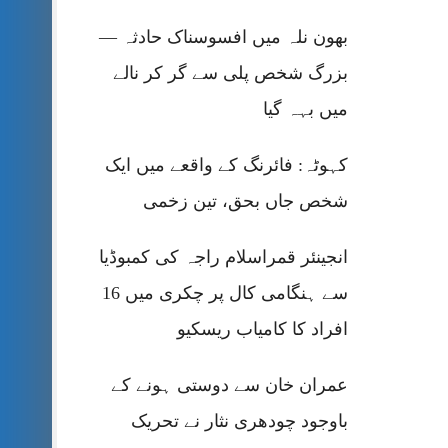
بھون نلہ میں افسوسناک حادثہ —
بزرگ شخص پلی سے گر کر نالے
میں بہہ گیا
کہوٹہ: فائرنگ کے واقعے میں ایک
شخص جاں بحق، تین زخمی
انجینئر قمراسلام راجہ کی کمبوڈیا
سے ہنگامی کال پر چکری میں 16
افراد کا کامیاب ریسکیو
عمران خان سے دوستی ہونے کے
باوجود چودھری نثار نے تحریک