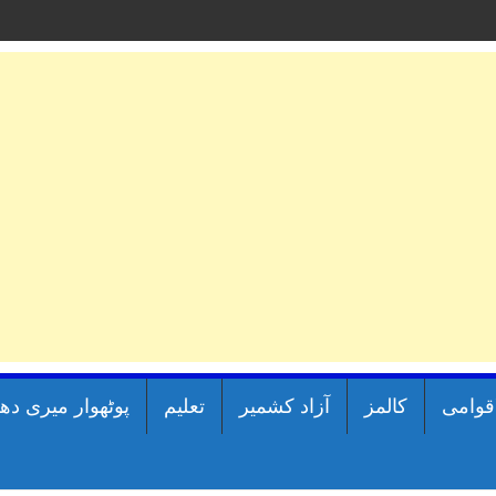
اقوامی
کالمز
آزاد کشمیر
تعلیم
پوٹھوار میری دھ