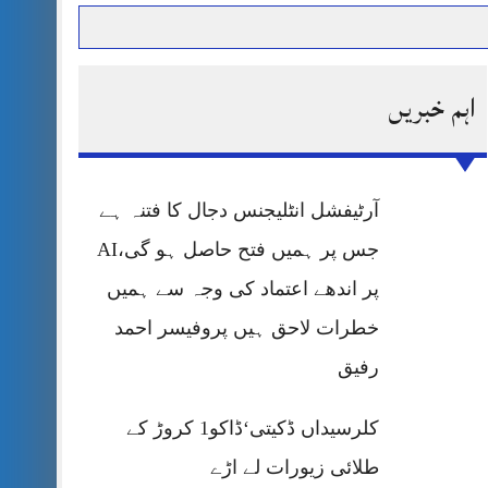
اہم خبریں
حرمت پر قربان
 کی پریس کانفرنس
آرٹیفشل انٹلیجنس دجال کا فتنہ ہے
جس پر ہمیں فتح حاصل ہو گی،AI
پر اندھے اعتماد کی وجہ سے ہمیں
خطرات لاحق ہیں پروفیسر احمد
رفیق
کلرسیداں ڈکیتی‘ڈاکو1 کروڑ کے
طلائی زیورات لے اڑے