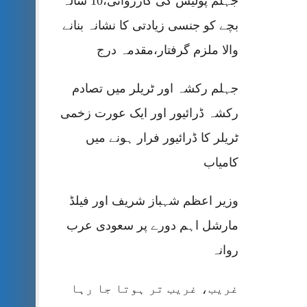
جہلم پولیس کی کارروائی،10 سالہ
بچے کو جنسی زیادتی کا نشانہ بنانے
والا ملزم گرفتار،مقدمہ درج
جہلم رکشہ اور ٹریلر میں تصادم
رکشہ ڈرائیور اور ایک عورت زخمی
ٹریلر کا ڈرائیور فرار ہونے میں
کامیاب
وزیر اعظم شہباز شریف اور فیلڈ
مارشل اہم دورے پر سعودی عرب
روانہ
غریب، غریب تر ہوتا جا رہا