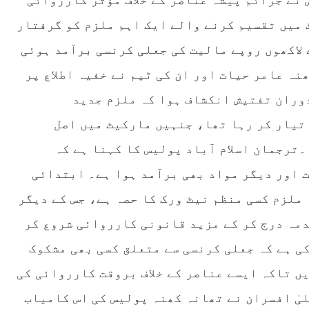
 نے جرائم پیشہ عناصر کے خلاف مؤثر کارروائی
میں تقسیم کرنے والے ایک اہم ملزم کو گرفتار
 لاکھوں روپے مالیت کی جعلی کرنسی برآمد ہوئی
نہ عامر حیات اور ان کی ٹیم نے خفیہ اطلاع پر
وران تفتیش انکشاف ہوا کہ ملزم جدید
تیار کر رہا تھا، جنہیں مارکیٹ میں اصل
۔ترجمان اسلام آباد پولیس کا کہنا ہے کہ
ت اور دیگر مواد بھی برآمد ہوا ہے۔ ابتدائی
ملزم کسی منظم نیٹ ورک کا حصہ ہے، جس کے دیگر
دمہ درج کر کے مزید قانونی کارروائی شروع کر
کی ہے کہ جعلی کرنسی سے متعلق کسی بھی مشکوک
یں تاکہ ایسے عناصر کے خلاف بروقت کارروائی کی
یٰ افسران نے تھانہ کھنہ پولیس کی اس کامیاب