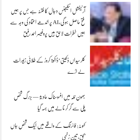
آرٹیفشل انٹلیجنس دجال کا فتنہ ہے جس پر ہمیں
فتح حاصل ہو گی،AI پر اندھے اعتماد کی وجہ سے
ہمیں خطرات لاحق ہیں پروفیسر احمد رفیق
کلرسیداں ڈکیتی‘ڈاکو1 کروڑ کے طلائی زیورات
لے اڑے
بھون نلہ میں افسوسناک حادثہ — بزرگ شخص
پلی سے گر کر نالے میں بہہ گیا
کہوٹہ: فائرنگ کے واقعے میں ایک شخص جاں
بحق، تین زخمی