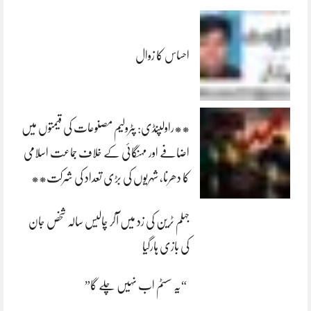
احساس کا زوال
**راولپنڈی: پٹرولیم مصنوعات کی قیمتوں میں
اضافے اور مہنگائی کے خلاف جماعت اسلامی
کا دھرنا، شہریوں کی بڑی تعداد کی شرکت**
جہلم ٹرین کی زد میں آکر چالیس سالہ شخص جان
کی بازی ہارگیا
“یہ سسٹم اب نہیں چلے گا”