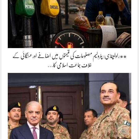
**راولپنڈی: پٹرولیم مصنوعات کی قیمتوں میں اضافے اور مہنگائی کے
خلاف جماعت اسلامی کا…