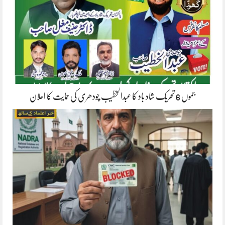
جموں 6 تحریک شاد باد کا عبدالخطیب چودھری کی حمایت کا اعلان