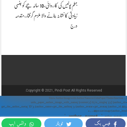
جہلم پولیس کی کارروائی،10 سالہ بچے کو جنسی
زیادتی کا نشانہ بنانے والا ملزم گرفتار،مقدمہ
درج
Copyright © 2021, Pindi Post All Rights Reserved.
// Show Author Image with Author Name in UrduPaper Theme function
urdu_paper_author_image_with_name($content) { if (is_single()) { $author_id =
get_the_author_meta('ID'); $author_name = get_the_author(); $author_avatar = get_avatar($author_id, 48);
// 48px size image $author_html = '
' . $author_name . '
' . $author_avatar . '
فیس بک
ٹویٹر
واٹس ایپ
'; return $author_html . $content; } return $content; } add_filter('the_content',