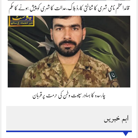
قائداعظم نامی شہری کا شناختی کارڈ بلاک،عدالت کا شہری کو پیش ہونے کا حکم
چارسدہ کا بہادر سپوت وطن کی حرمت پر قربان
اہم خبریں