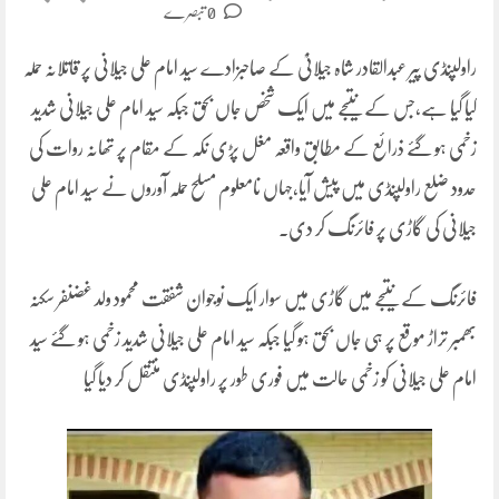
0 تبصرے
راولپنڈی پیر عبدالقادر شاہ جیلانیؒ کے صاحبزادے سید امام علی جیلانی پر قاتلانہ حملہ
کیا گیا ہے،جس کے نتیجے میں ایک شخص جاں بحق جبکہ سید امام علی جیلانی شدید
زخمی ہو گئے ذرائع کے مطابق واقعہ مغل پڑی نکہ کے مقام پر تھانہ روات کی
حدود ضلع راولپنڈی میں پیش آیا،جہاں نامعلوم مسلح حملہ آوروں نے سید امام علی
جیلانی کی گاڑی پر فائرنگ کر دی۔
فائرنگ کے نتیجے میں گاڑی میں سوار ایک نوجوان شفقت محمود ولد غضنفر سکنہ
بھمبر تراڑ موقع پر ہی جاں بحق ہو گیا جبکہ سید امام علی جیلانی شدید زخمی ہو گئے سید
امام علی جیلانی کو زخمی حالت میں فوری طور پر راولپنڈی منتقل کر دیا گیا