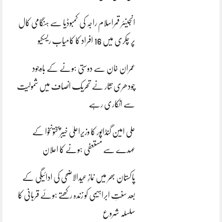
انجینئر قمراسلام راجہ کی کمبوڈیا سے ہنگامی کال
پر چکری میں 16 افراد کا کامیاب ریسکیو
عمران خان سے دوستی ہونے کے باوجود
چودھری نثار نے تحریک انصاف میں شمولیت
سے انکاری رہے
علی امین گنڈاپور کا وزیراعلیٰ خیبرپختونخوا کے
عہدے سے مستعفی ہونے کا اعلان
پاکستان بھر میں نمازِ عیدالاضحی کی ادائیگی کے
بعد سنتِ ابراہیمی کو زندہ رکھتے ہوئے قربانی کا
سلسلہ شروع