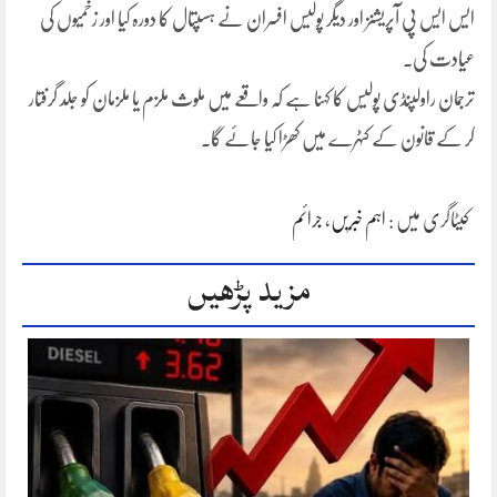
ایس ایس پی آپریشنز اور دیگر پولیس افسران نے ہسپتال کا دورہ کیا اور زخمیوں کی
عیادت کی۔
ترجمان راولپنڈی پولیس کا کہنا ہے کہ واقعے میں ملوث ملزم یا ملزمان کو جلد گرفتار
کر کے قانون کے کٹہرے میں کھڑا کیا جائے گا۔
کیٹاگری میں :
اہم خبریں
،
جرائم
مزید پڑھیں