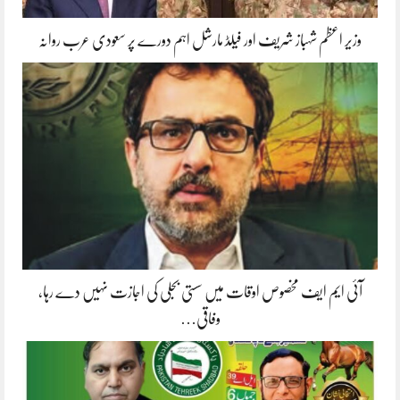
وزیر اعظم شہباز شریف اور فیلڈ مارشل اہم دورے پر سعودی عرب روانہ
آئی ایم ایف مخصوص اوقات میں سستی بجلی کی اجازت نہیں دے رہا،
وفاقی…