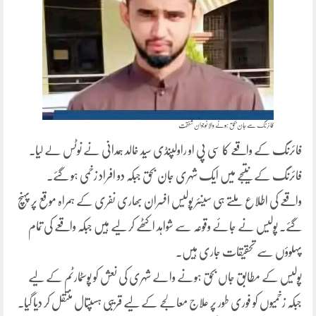
فائرنگ سے جان بحق ہونے والا نوجوان شفقت
فائرنگ کے واقعے کا سی پی او راولپنڈی سید خالد ہمدانی نے نوٹس لے لیا۔
فائرنگ کے نتیجے میں ایک شہری جان بحق جبکہ دو افراد زخمی ہو گئے۔
واقعے کی اطلاع ملتے ہی سینئر پولیس افسران بھاری نفری کے ہمراہ موقع پر پہنچ
گئے۔ پولیس نے جائے وقوعہ سے شواہد اکٹھے کر لیے ہیں جبکہ واقعے کی تمام
پہلوؤں سے تحقیقات جاری ہیں۔
پولیس کے مطابق جاں بحق ہونے والے شہری کی نعش کو پوسٹمارٹم کے لیے
جبکہ زخمیوں کو فوری طور پر علاج معالجے کے لیے قریبی ہسپتال منتقل کر دیا گیا۔