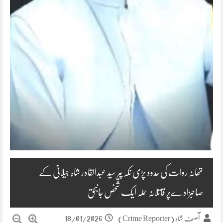
تھانہ روات کی حدود پڑی نکہ پیر سید عبدالقادر شاہ جیلانیؒ کے
صاحبزادےپر قاتلانہ حملہ ایک شخص جانبحق
18/01/2026
آصف شاہ (Crime Reporter)