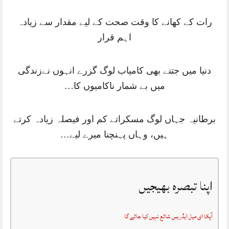
رات کے کھانے کا وقت صحت کے لیے مقدار سے زیادہ
اہم قرار
دنیا میں جتنے بھی کامیاب لوگ گزرے انہوں نےزندگی
میں بے شمار ناکامیوں کا…
برطانیہ جہاں لوگ مسکراتے کم اور فیصلہ زیادہ کرتے
ہیں، وہاں پہنچنا میرے لیے…
اپنا تبصرہ بھیجیں
آپکا ای میل ایڈریس شائع نہیں کیا جائے گا