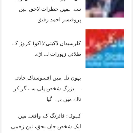
سے ہمیں خطرات لاحق ہیں
پروفیسر احمد رفیق
کلرسیداں ڈکیتی‘ڈاکو1 کروڑ کے
طلائی زیورات لے اڑے
بھون نلہ میں افسوسناک حادثہ
— بزرگ شخص پلی سے گر کر
نالے میں بہہ گیا
کہوٹہ: فائرنگ کے واقعے میں
ایک شخص جاں بحق، تین زخمی