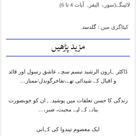
لائینگے(سورۃ البقرہ آیات 4 تا 6)
کیٹاگری میں :
گلدستہ
مزید پڑھیں
ڈاکٹر ہارون الرشید تبسم سچے عاشق رسول اور قائد
و اقبال کے شیدائی تھے،تفاخرگوندل/ممتاز…
زندگی کا حسن تعلقات میں پوشیدہ, ان کو خوبصورت
بنانے کے لیے محبت، صبر،…
ایک معصوم تیندوا کی کہانی