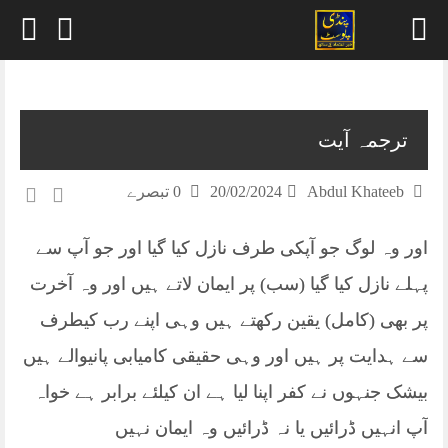
Skip
to
content
ترجمہ آیت
Abdul Khateeb
20/02/2024
0 تبصرے
اور وہ لوگ جو آپکی طرف نازل کیا گیا اور جو آپ سے
پہلے نازل کیا گیا (سب) پر ایمان لاتے ہیں اور وہ آخرت
پر بھی (کامل) یقین رکھتے ہیں وہی اپنے رب کیطرف
سے ہدایت پر ہیں اور وہی حقیقی کامیابی پانیوالے ہیں
بیشک جنہوں نے کفر اپنا لیا ہے ان کیلئے برابر ہے خواہ
آپ انہیں ڈرائیں یا نہ ڈرائیں وہ ایمان نہیں