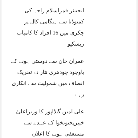
انجینئر قمراسلام راجہ کی
کمبوڈیا سے ہنگامی کال پر
چکری میں 16 افراد کا کامیاب
ریسکیو
عمران خان سے دوستی ہونے کے
باوجود چودھری نثار نے تحریک
انصاف میں شمولیت سے انکاری
رہے
علی امین گنڈاپور کا وزیراعلیٰ
خیبرپختونخوا کے عہدے سے
مستعفی ہونے کا اعلان