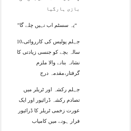
بازی ہارگیا
“یہ سسٹم اب نہیں چلے گا”
جہلم پولیس کی کارروائی،10
سالہ بچے کو جنسی زیادتی کا
نشانہ بنانے والا ملزم
گرفتار،مقدمہ درج
جہلم رکشہ اور ٹریلر میں
تصادم رکشہ ڈرائیور اور ایک
عورت زخمی ٹریلر کا ڈرائیور
فرار ہونے میں کامیاب