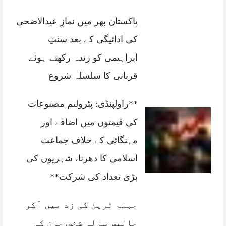
پاکستان بھر میں نمازِ عیدالاضحی
کی ادائیگی کے بعد سنتِ
ابراہیمی کو زندہ رکھتے ہوئے
قربانی کا سلسلہ شروع
**راولپنڈی: پٹرولیم مصنوعات
کی قیمتوں میں اضافے اور
مہنگائی کے خلاف جماعت
اسلامی کا دھرنا، شہریوں کی
بڑی تعداد کی شرکت**
جہلم ٹرین کی زد میں آکر
چالیس سالہ شخص جان کی