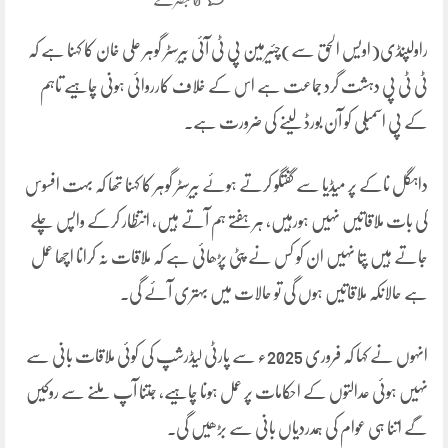
راولپنڈی(اویس الحق سے)چئیرمین پی ٹی آئی بیرسٹر گوہر علی خان کا کہنا ہے کہ
ٹی ٹی پی دہشت گرد جماعت ہے اس کے خلاف کارروائی ہونی چاہیے تاہم
کے پی اسمبلی کو آن بورڈ لینے کی ضرورت ہے۔
داہگل ناکے پر میڈیا سے گفتگو کرتے ہوئے بیرسٹر گوہر کا کہنا تھا کہ بہت افسوس
کی بات ملاقاتیں نہیں ہورہیں، ہر ہفتے ہم آتے ہیں، انتظار کرکے واپس چلے
جاتے ہیں پتا نہیں ان کو کس نے پٹی پڑھائی ہے کہ ملاقات نہ کرانا اچھا عمل
ہے حالانکہ ملاقاتیں ہوں گی تو حالات میں بہتری آئے گی۔
انہوں نے کہا کہ فروری 2025ء سے پارٹی لیڈرشپ کی کوئی ملاقات بانی سے
نہیں ہوئی عدالتوں کے احکامات پر عمل ہونا چاہیے، جتنا آپ ملنے سے روکیں
گے اتنا ہی عوام کی ہمدردیاں بانی سے بڑھیں گی۔