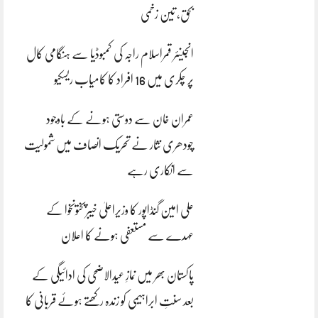
بحق، تین زخمی
انجینئر قمراسلام راجہ کی کمبوڈیا سے ہنگامی کال
پر چکری میں 16 افراد کا کامیاب ریسکیو
عمران خان سے دوستی ہونے کے باوجود
چودھری نثار نے تحریک انصاف میں شمولیت
سے انکاری رہے
علی امین گنڈاپور کا وزیراعلیٰ خیبرپختونخوا کے
عہدے سے مستعفی ہونے کا اعلان
پاکستان بھر میں نمازِ عیدالاضحی کی ادائیگی کے
بعد سنتِ ابراہیمی کو زندہ رکھتے ہوئے قربانی کا