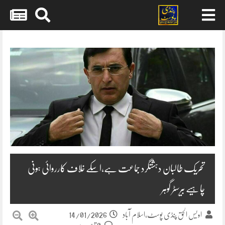
Skip
to
content
تحریک طالبان دہشتگرد جماعت ہے،اسکے خلاف کارروائی ہونی
چاہیے بیرسٹر گوہر
14/01/2026
اویس الحق پنڈی پوسٹ،اسلام آباد
0 تبصرے