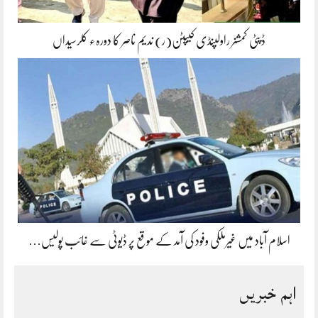
ڈپٹی کمشنر راولپنڈی کیپٹن(ر) ندیم ناصر کا دورہء کلرسیداں
اسلام آباد میں غیرملکی وفود کی آمد کے موقع پر ڈیوٹی سے غائب پولیس…
اہم خبریں