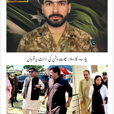
چارسدہ کا بہادر سپوت وطن کی حرمت پر قربان