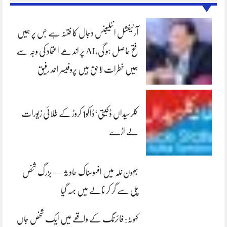
آرٹیفشل انٹلیجنس دجال کا فتنہ ہے جس پر ہمیں
فتح حاصل ہو گی،AI پر اندھے اعتماد کی وجہ سے
ہمیں خطرات لاحق ہیں پروفیسر احمد رفیق
کلرسیداں ڈکیتی‘ڈاکو1 کروڑ کے طلائی زیورات
لے اڑے
بھون نلہ میں افسوسناک حادثہ — بزرگ شخص
پلی سے گر کر نالے میں بہہ گیا
کہوٹہ: فائرنگ کے واقعے میں ایک شخص جاں