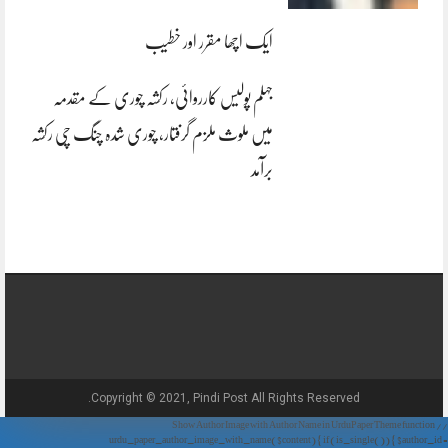
ایک اچھا مقرر اور خطیب
جہلم پولیس کارروائی، رکشہ چوری کے مقدمہ
میں ملوث ملزم گرفتار، چوری شدہ چنگ چی رکشہ
برآمد
Copyright © 2021, Pindi Post All Rights Reserved.
// Show Author Image with Author Name in UrduPaper Theme function
urdu_paper_author_image_with_name($content) { if (is_single()) { $author_id =