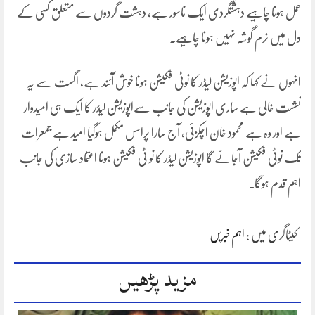
عمل ہونا چاہیے دہشتگردی ایک ناسور ہے، دہشت گردوں سے متعلق کسی کے
دل میں نرم گوشہ نہیں ہونا چاہیے۔
انہوں نے کہا کہ اپوزیشن لیڈر کا نوٹی فکیشن ہونا خوش آئند ہے، اگست سے یہ
نشست خالی ہے ساری اپوزیشن کی جانب سےاپوزیشن لیڈر کا ایک ہی امیدوار
ہے اور وہ ہے محمود خان اچکزئی، آج سارا پراسس مکمل ہوگیا امید ہے جمعرات
تک نوٹی فکیشن آجائے گا اپوزیشن لیڈر کا نو ٹی فکیشن ہونا اعتماد سازی کی جانب
اہم قدم ہوگا۔
کیٹاگری میں :
اہم خبریں
مزید پڑھیں