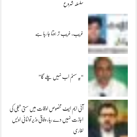
سلسلہ شروع
غریب، غریب تر ہوتا جا رہا ہے
“یہ سسٹم اب نہیں چلے گا”
آئی ایم ایف مخصوص اوقات میں سستی بجلی کی
اجازت نہیں دے رہا، وفاقی وزیر توانائی اویس
لغاری