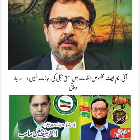
آئی ایم ایف مخصوص اوقات میں سستی بجلی کی اجازت نہیں دے رہا،
وفاقی…