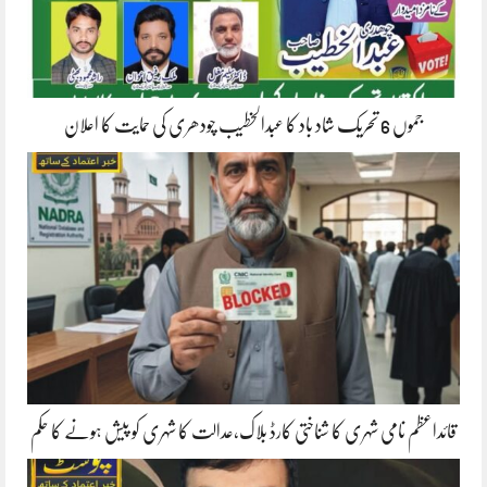
جموں 6 تحریک شاد باد کا عبدالخطیب چودھری کی حمایت کا اعلان
قائداعظم نامی شہری کا شناختی کارڈ بلاک،عدالت کا شہری کو پیش ہونے کا حکم