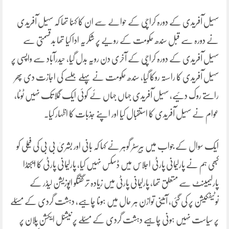
سہیل آفریدی کے دورہ کراچی کے حوالے سے ان کا کہنا تھا کہ سہیل آفریدی
نے دورہ سے قبل سندھ حکومت کے رویے پر شکریہ ادا کیا تھا بدقسمتی سے
سہیل آفریدی کے دورہ کراچی کے آخری دن رویہ بدل گیا، حیدرآباد سے واپسی پر
سہیل آفریدی کا راستہ روکا گیا، سندھ حکومت نے پہلے جلسے کی اجازت دی پھر
راستے روک دئیے، سہیل آفریدی جہاں جہاں ئے کوئی ایک گملا تک نہیں ٹوٹا،
عوام نے سہیل آفریدی کا استقبال کیا اور اپنے جذبات کا اظہار کیا۔
ایک سوال کے جواب میں بیرسٹر گوہر نے کہا کہ بانی اور بشریٰ بی بی کی فیملی کو
کبھی ہم نے پارلیمانی پارٹی اجلاس میں ڈسکس نہیں کیا، پارلیمانی پارٹی کا ایجنڈا
پارلیمینٹ سے متعلق تھا، پارلیمانی پارٹی میں زیادہ تر گفتگو اپوزیشن لیڈر کے
نوٹیفکیشن پر کی گئی، آئینی توازن ہر حال میں ہونا چاہیے، دہشت گردی کے مسئلے
پر سیاست نہیں ہونی چاہیے دہشت گردی کے مسئلے پر نیشنل ایکشن پلان پر