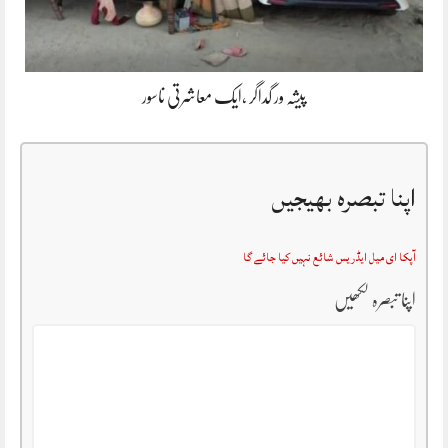
پیشہ ور گداگر ،ایک معاشرتی ناسور
اپنا تبصرہ بھیجیں
آپکا ای میل ایڈریس شائع نہیں کیا جائے گا
اپنا تبصرہ لکھیں