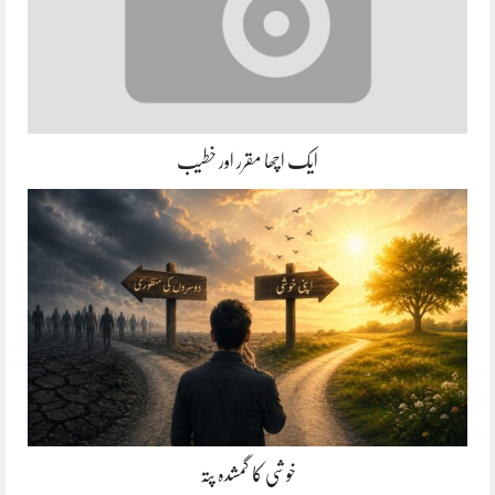
ایک اچھا مقرر اور خطیب
خوشی کا گمشدہ پتہ