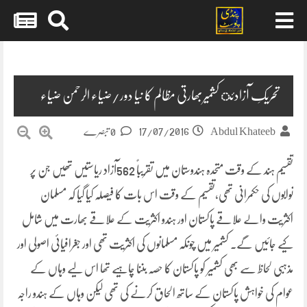
Skip
to
content
تحریکِ آزادئ کشمیربھارتی مظالم کا نیا دور/ضیاء الرحمن ضیاء
17/07/2016
Abdul Khateeb
0 تبصرے
تقسیم ہند کے وقت متحدہ ہندوستان میں تقریباً 562آزاد ریاستیں تھیں جن پر
نوابوں کی حکمرانی تھی،تقسیم کے وقت اس بات کا فیصلہ کیا گیا کہ مسلمان
اکثریت والے علاقے پاکستان اور ہندو اکثریت کے علاقے بھارت میں شامل
کیے جائیں گے۔ کشمیر میں
چونکہ مسلمانوں کی اکثریت تھی اور جغرافیائی اصولی اور
مذہبی لحاظ سے بھی کشمیر کو پاکستان کا حصہ بننا چاہیے تھا اس لیے وہاں کے
عوام کی خواہش پاکستان کے ساتھ الحاق کرنے کی تھی لیکن وہاں کے ہندو راجہ