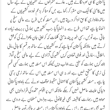
پاکستان کا ہی نعرہ لگاتے ہیں۔ ہمارے حکمرانوں نے کشمیریوں کے لیے سال
میں5مئی کا ایک دن مقرر کر رکھا ہے جس کو منا کر بزعمِ خود وہ کشمیریوں کے
ساتھ وفاداری کا حق ادا کر دیتے ہیں۔اس مسئلہ کو جس طرح سے عالمی سطح پر
اٹھانا چاہیے تھا اس طرح سے نہ اٹھایا گیا ،جب کشمیر میں بھارتی بربریت زیادہ ہو
جاتی ہے تو بس رسمی طور پر چند مذمتی کلمات کہ کر اپنی جان چھڑانے کی کوشش
کرتے ہیں حالانکہ پاکستان کو چاہیے کہ وہ کشمیریوں کے ساتھ ہر قسم کا جانی،مالی
،اخلاقی ،سفارتی اور فوجی تعاون کریں کشمیر کی آزادی کے لیے عالمی سطح پر آواز
بلند کریں بھارت کو سختی سے جواب دیں کیونکہ اس مسئلہ میں بھارت کسی قسم
کی نرمی کا مستحق نہیں ہے اور نہ ہی اس مسئلہ میں اس کے ساتھ نرمی برتنی
چاہیے ۔ مسئلہ کشمیر پرپاکستان کا انتہائی مظبوط مؤقف ہونے کے باوجود پاکستانی
دنیا کی حمایت حاصل نہیں کر سکے حالانکہ اس پر اقوامِ متحدہ کی قراردادیں بھی
موجود ہیں ،بھارت کا قبضہ بھی غیر قانونی ہے،ہزاروں مسلمان بے دردی سے
شہید بھی ہو رہے ہیں اس کے باوجود پاکستان اس مسئلہ پر عالمی توجہ حاصل