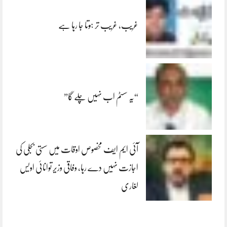
غریب، غریب تر ہوتا جا رہا ہے
“یہ سسٹم اب نہیں چلے گا”
آئی ایم ایف مخصوص اوقات میں سستی بجلی کی
اجازت نہیں دے رہا، وفاقی وزیر توانائی اویس
لغاری