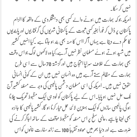
نہیں کر سکا۔
امریکہ جو کہ بھارت میں ہونے والے کسی بھی دہشتگردی کے واقعہ کا الزام
پاکستان پر ڈال کر فوراً بغیر کسی ثبوت کے پاکستانی شہریوں کی گرفتاریوں اور پابندیوں
کا حکم دے دیتا ہے یہاں آ کر ااس کا منہ بھی بند ہو جاتا ہے ۔کیا انہیں کشمیر
میں شہید ہوتے ہوئے مسلمان نظر نہیں آرہے،کیا وہ لاکھوں لوگ جو اس وقت
بھی بھارت کے خلاف سراپا احتجاج ہیں اور گزشتہ 70سال سے اسی طرح
بھارت کے مظالم سہتے آرہے ہیں وہ انسان نہیں ہیں ان کے کوئی انسانی
حقوق نہیں ہیں۔ امریکہ کی اسی مسلمان د شمن پالیسی کی وجہ سے مسئلۂ کشمیر آج
تک حل نہیں ہو پایا۔اس کے لیے پاکستان کو خود ہی ایک مظبوط تحریک چلانا
ہو گی،پالیسی سازوں کو ایک بہترین لائحۂ عمل تیار کرنا ہو گا، کشمیر پالیسی کا جائزہ
بھی لینا چاہیے ،عالمی سطح پر اس مسئلہ کو مظبوط مؤقف کے ساتھ اجاگر کرنے کی
ضرورت ہے اور دنیا بھر میں موجود تقریباً 100سے زائد سفارت خانوں کو اس