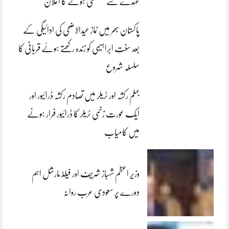
عہدے سے مستعفی ہونے کا اعلان
پاکستان بھر میں نمازِ عیدالاضحی کی ادائیگی کے
بعد سنتِ ابراہیمی کو زندہ رکھتے ہوئے قربانی کا
سلسلہ شروع
جہلم رکشہ اور ٹریلر میں تصادم رکشہ ڈرائیور اور
ایک عورت زخمی ٹریلر کا ڈرائیور فرار ہونے
میں کامیاب
وزیر اعظم شہباز شریف اور فیلڈ مارشل اہم
دورے پر سعودی عرب روانہ