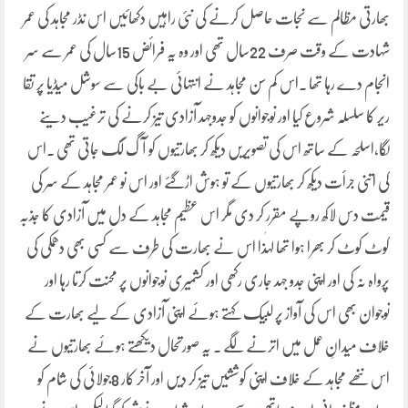
بھارتی مظالم سے نجات حاصل کرنے کی نئی راہیں دکھائیں اس نڈر مجاہد کی عمر
شہادت کے وقت صرف 22سال تھی اور وہ یہ فرائض 15سال کی عمر سے سر
انجام دے رہا تھا ۔اس کم سن مجاہد نے انتہائی بے باکی سے سوشل میڈیا پر تقا
ریر کا سلسلہ شروع کیا اور نوجوانوں کو جدوجہد آزادی تیز کرنے کی ترغیب دینے
لگا،اسلحہ کے ساتھ اس کی تصویریں دیکھ کر بھارتیوں کو آگ لگ جاتی تھی ۔اس
کی اتنی جرأت دیکھ کر بھارتیوں کے تو ہوش اڑگئے اور اس نو عمر مجاہد کے سر کی
قیمت دس لاکھ روپے مقرر کر دی مگر اس عظیم مجاہد کے دل میں آزادی کا جذبہ
کوٹ کوٹ کر بھرا ہوا تھا لہٰذا اس نے بھارت کی طرف سے کسی بھی دھمکی کی
پرواہ نہ کی اور اپنی جدو جہد جاری رکھی اور کشمیری نوجوانوں پر محنت کرتا رہا اور
نوجوان بھی اس کی آواز پر لبیک کہتے ہوئے اپنی آزادی کے لیے بھارت کے
خلاف میدانِ عمل میں اترنے لگے ۔ یہ صورتحال دیکھتے ہوئے بھارتیوں نے
اس ننھے مجاہد کے خلاف اپنی کوششیں تیز کر دیں اور آخر کار 8جولائی کی شام کو