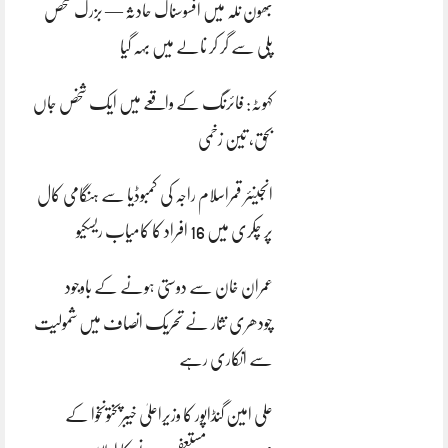
بھون نلہ میں افسوسناک حادثہ — بزرگ شخص
پلی سے گر کر نالے میں بہہ گیا
کہوٹہ: فائرنگ کے واقعے میں ایک شخص جاں
بحق، تین زخمی
انجینئر قمراسلام راجہ کی کمبوڈیا سے ہنگامی کال
پر چکری میں 16 افراد کا کامیاب ریسکیو
عمران خان سے دوستی ہونے کے باوجود
چودھری نثار نے تحریک انصاف میں شمولیت
سے انکاری رہے
علی امین گنڈاپور کا وزیراعلیٰ خیبرپختونخوا کے