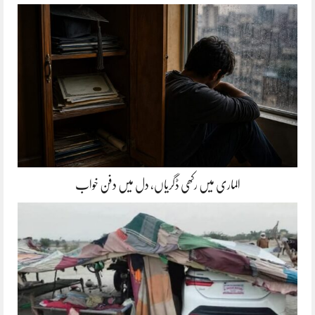
الماری میں رکھی ڈگریاں، دل میں دفن خواب