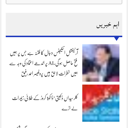
اہم خبریں
آرٹیفشل انٹلیجنس دجال کا فتنہ ہے جس پر ہمیں
فتح حاصل ہو گی،AI پر اندھے اعتماد کی وجہ سے
ہمیں خطرات لاحق ہیں پروفیسر احمد رفیق
کلرسیداں ڈکیتی‘ڈاکو1 کروڑ کے طلائی زیورات
لے اڑے