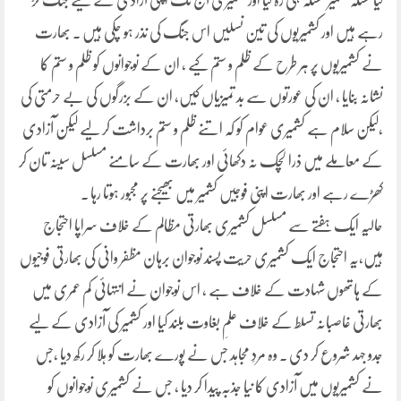
گیامسئلہ کشمیر مسئلہ ہی رہ گیا اور کشمیری آج تک اپنی آزادی کے لیے جنگ لڑ
رہے ہیں اور کشمیریوں کی تین نسلیں اس جنگ کی نذر ہو چکی ہیں ۔ بھارت
نے کشمیریوں پر ہر طرح کے ظلم و ستم کیے ، ان کے نوجوانوں کو ظلم و ستم کا
نشانہ بنایا ، ان کی عورتوں سے بد تمیزیاں کیں، ان کے بزرگوں کی بے حرمتی کی
،لیکن سلام ہے کشمیری عوام کو کہ اتنے ظلم و ستم برداشت کر لیے لیکن آزادی
کے معاملے میں ذرا لچک نہ دکھائی اور بھارت کے سامنے مسلسل سینہ تان کر
کھڑے رہے اور بھارت اپنی فوجیں کشمیر میں بھیجنے پر مجبور ہوتا رہا ۔
حالیہ ایک ہفتے سے مسلسل کشمیری بھارتی مظالم کے خلاف سراپا احتجاج
ہیں،یہ احتجاج ایک کشمیری حریت پسند نوجوان برہان مظفر وانی کی بھارتی فوجیوں
کے ہاتھوں شہادت کے خلاف ہے ، اس نوجوان نے انتہائی کم عمری میں
بھارتی غاصبانہ تسلط کے خلاف علمِ بغاوت بلند کیا اور کشمیر کی آزادی کے لیے
جدو جہد شروع کر دی ۔ وہ مردِ مجاہد جس نے پورے بھارت کو ہلا کر رکھ دیا ،جس
نے کشمیریوں میں آزادی کا نیا جذبہ پیدا کر دیا ، جس نے کشمیری نوجوانوں کو