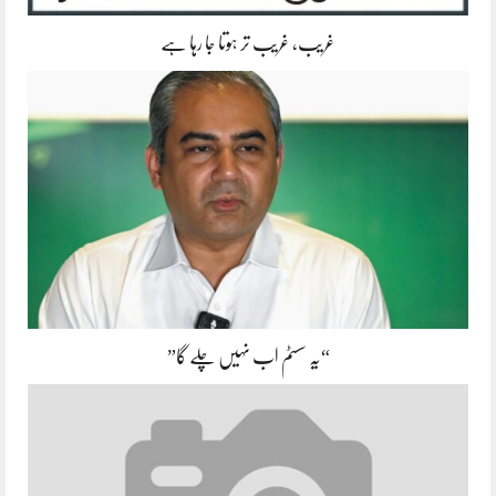
غریب، غریب تر ہوتا جا رہا ہے
“یہ سسٹم اب نہیں چلے گا”