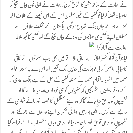
نے بھارت کے ساتھ کشمیر کا الحاق کر دیا ،بھارت نے اپنی فوج وہاں بھیج کر
غاصبانہ قبضہ کر لیا تو کشمیر کے غیور مسلمان اس کے اس فیصلے کے خلاف اٹھ
کھڑے ہوئے وہاں جنگ شروع ہو گئی ۔پاکستان کے مختلف علاقوں سے
مسلمان اپنے کشمیری بھائیوں کی مدد کے وہاں پہنچ گئے اور کشمیر کا کچھ علاقہ
بھارت سے آزاد
کرا
لیا جو آج آزاد کشمیر کہلاتا ہے۔باقی علاقے میں بھی جب مسلمانوں نے کافی
کامیابی حاصل کر لی توبھارت کی دوڑیں لگ گئیں اور اس نے یہ مسئلہ اقوامِ
متحدہ میں اٹھایا ۔اقوامِ متحدہ نے مسئلہ کشمیر کے حل کے لیے جنگ بندی کرا
کے دو قراردادیں منظورکیں کہ کشمیریوں کو حق خود ارادیت دیا جائے گا اور
کشمیریوں کو یہ حق دیا جائے گا کہ وہ اپنے مستقبل کا فیصلہ خود رائے شماری کے
ذریعے سے کریں۔لیکن بعد میں بھارتی حکمران اپنے وعدوں سے پھرگئے اور
کشمیریوں کو نہ ہی تو حقِ خود ارادیت دیا اور نہ ہی وہاں استصوابِ رائے فراہم کیا