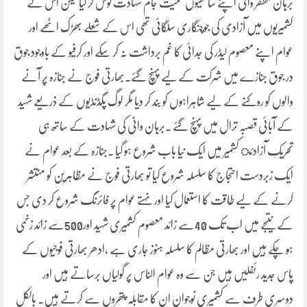
برہان مظفر وانی اپنے ساتھیوں سمیت جام شہادت نوش کر گیا لیکن اس نے
کشمیریوں میں آزادی کی جوچنگاری سلگائی تھی اس کے شعلے بھڑک اٹھے اور
عوام اپنے معصوم لیڈر کی جدائی کا غم برداشت نہ کر سکے اور کرفیو کے باوجود جوق
در جوق جنازے میں شرکت کے لیے پہنچ گئے۔بھارتی فوج نے جنازہ پر آنے
والوں کو روکنے کے لیے شاہراہوں کو بند کر دیا مگر لوگ پگڈنڈیوں کے ذریعے شہید
کے آبائی قصبہ ترال میں پہنچ گئے ۔برہان وانی کی شہادت کے ساتھ ہی
تحریکِ آزادئ کشمیر میں ایک نیا باب شروع ہو گیا ۔جنازہ کے بعد عوام نے
ایک زبردست احتجاج کا سلسلہ شروع کیا تو بھارتی فوج نے مظاہرین کو منتشر
کرنے کے لیے طاقت کا استعمال کیا اور نہتے عوام پر فائرنگ شروع کر دی جس
کے نتیجے میں اب تک 40سے زائد معصوم کشمیری شہید اور500سے زائد زخمی
ہو چکے ہیں اور بھارتی مظالم کا سلسلہ ہنوز جاری ہے ،ادھر بھارتی فوجیوں کے
پاس جدید رئفلیں ہیں جن سے وہ عوام الناس پر گولیاں برساتے ہیں اور
دوسری طرف سے کشمیری نوجوان ان کا مقابلہ پتھروں سے کرتے ہیں۔ بالکل