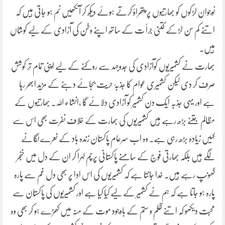
نوجوان لڑکوں کو بھارتیوں پر پتھراؤ کرتے ہوئے دیکھ کر آنکھیں نم ہو جاتی ہیں کہ
اتنے کم سن لڑکے کتنی جرأ ت کے ساتھ اپنے وطن کی آزادی کے لیے کوشاں
ہیں۔
بھارت نے کشمیریوں کوآزادی کی جدوجہد سے روکنے کے لیے اپنی تمام تر کوشش
صرف کر دی لیکن کشمیری عوام کا جذبۂ حریت بجائے دبنے کے مزید ابھر رہا
ہے اور یہی جذبہ ایک دن کشمیر کو آزادی دلائے گا ،انشاء اللہ۔ بھارتیوں کے
مظالم جتنے بڑھ رہے ہیں کشمیریوں کی بھارت کے خلاف نفرت بھی اس سے
کہیں زیادہ بڑھ رہی ہے۔ وہ اب سرعام پاکستان زندہ باد کے نعرے لگانے
لگے ہیں بلکہ بھارتی فوج کے سامنے پاکستانی پرچم لہرا کر ان کے دل میں خنجر
گھونپ رہے ہیں۔ خدا جانتا ہے کہ کشمیریوں کی اس ادا پر بھی دل غم سے پارہ
پارہ ہو جاتا ہے کہ ہم نے کشمیر کے لیے کیا کیا ہے اور کشمیریوں کی پاکستان سے
محبت دیکھو کہ اتنے ظلم و ستم کے باوجود موت کے منہ میں کھڑے ہو کر بھی وہ