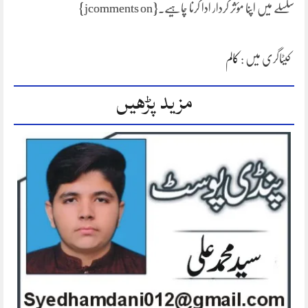
سلسلے میں اپنا مؤثر کردار ادا کرنا چاہیے۔{jcomments on}
کیٹاگری میں :
کالم
مزید پڑھیں