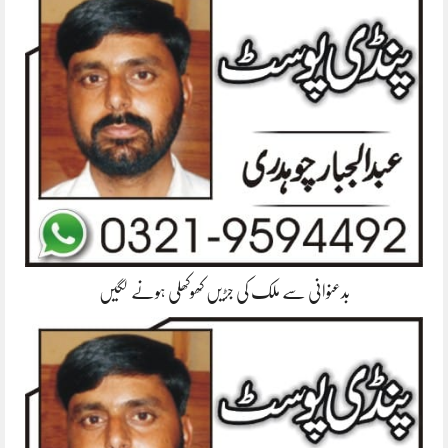
بدعنوانی سے ملک کی جڑیں کھوکھلی ہونے لگیں