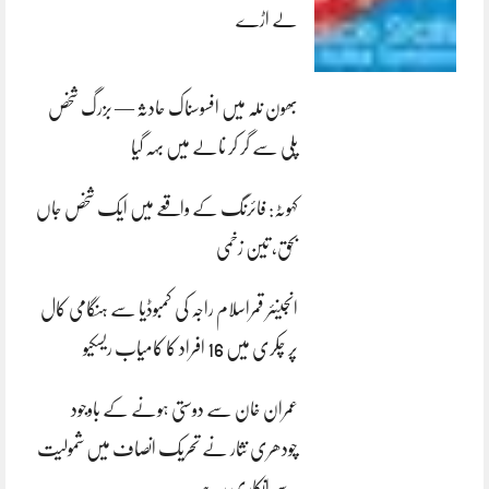
لے اڑے
بھون نلہ میں افسوسناک حادثہ — بزرگ شخص
پلی سے گر کر نالے میں بہہ گیا
کہوٹہ: فائرنگ کے واقعے میں ایک شخص جاں
بحق، تین زخمی
انجینئر قمراسلام راجہ کی کمبوڈیا سے ہنگامی کال
پر چکری میں 16 افراد کا کامیاب ریسکیو
عمران خان سے دوستی ہونے کے باوجود
چودھری نثار نے تحریک انصاف میں شمولیت
سے انکاری رہے