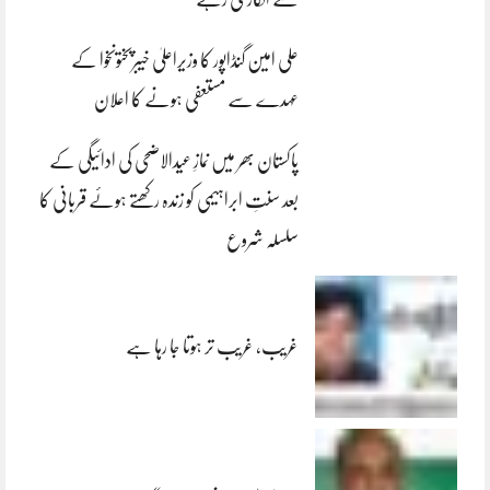
علی امین گنڈاپور کا وزیراعلیٰ خیبرپختونخوا کے
عہدے سے مستعفی ہونے کا اعلان
پاکستان بھر میں نمازِ عیدالاضحی کی ادائیگی کے
بعد سنتِ ابراہیمی کو زندہ رکھتے ہوئے قربانی کا
سلسلہ شروع
غریب، غریب تر ہوتا جا رہا ہے