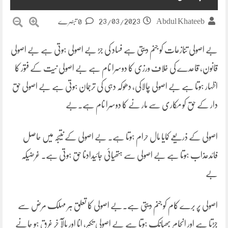
23/03/2023
Abdul Khateeb
0 تبصرے
بے اصولی تنازعات کو جنم دیتی ہے فساد کی جڑ بے اصولی ہوتی ہے بے اصولی
قانون، قاعدے کی خلاف ورزی کا دوسرا نام ہے بے اصولی نیت کے فتور کا
اظہار ہوتا ہے بے اصولی چالاکی، دھوکہ دہی کی ترجمان ہوتی ہے بے اصولی حق
دار کے حق کو مکاری سے مار نے کا دوسرا نام ہے۔بے
اصولی کے ذریعے کمایا مال حرام ہوتا ہے۔ بے اصولی کے نتیجہ میں حاصل
فائدعذاب ہوتا ہے بے اصولی سے ہتھیائی جائیدادنا حق ہوتی ہے۔ غرضیکہ
بے
اصولی پر برے کام کو جنم دیتی ہے۔بے اصولی کا تعلق ہر مہلک مرض سے
جڑتا ہے اور انجام بھیانک ہوتا ہے بے اصولی تکبر، انا اور بالآ خر غرق ہو جانے