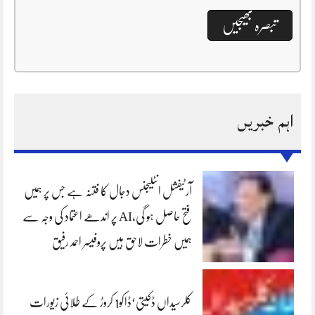
اہم خبریں
آرٹیفشل انٹلیجنس دجال کا فتنہ ہے جس پر ہمیں
فتح حاصل ہو گی،AI پر اندھے اعتماد کی وجہ سے
ہمیں خطرات لاحق ہیں پروفیسر احمد رفیق
کلرسیداں ڈکیتی‘ڈاکو1 کروڑ کے طلائی زیورات