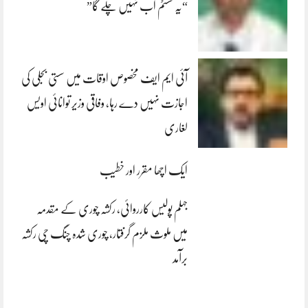
“یہ سسٹم اب نہیں چلے گا”
آئی ایم ایف مخصوص اوقات میں سستی بجلی کی
اجازت نہیں دے رہا، وفاقی وزیر توانائی اویس
لغاری
ایک اچھا مقرر اور خطیب
جہلم پولیس کارروائی، رکشہ چوری کے مقدمہ
میں ملوث ملزم گرفتار، چوری شدہ چنگ چی رکشہ
برآمد