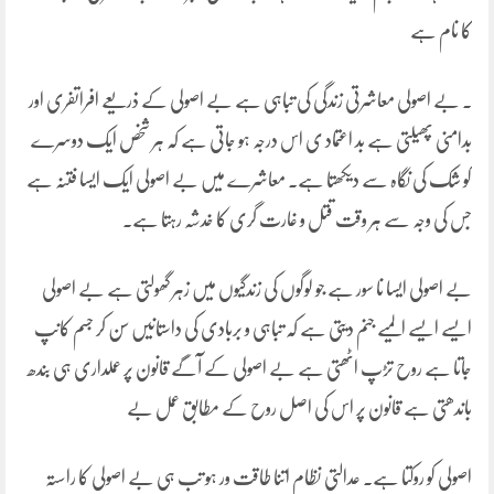
کا نام ہے
۔ بے اصولی معاشرتی زندگی کی تباہی ہے بے اصولی کے ذریعے افراتفری اور
بدامنی پھیلتی ہے بد اعتماد ی اس درجہ ہو جاتی ہے کہ ہر شخص ایک دوسرے
کو شک کی نگاہ سے دیکھتا ہے۔ معاشرے میں بے اصولی ایک ایسا فتنہ ہے
جس کی وجہ سے ہر وقت قتل و غارت گری کا خدشہ رہتا ہے۔
بے اصولی ایسا نا سور ہے جو لوگوں کی زندگیوں میں زہر گھولتی ہے بے اصولی
ایسے ایسے المیے جنم دیتی ہے کہ تباہی و بربادی کی داستانیں سن کر جسم کانپ
جاتا ہے روح تڑپ اٹھتی ہے بے اصولی کے آگے قانون پر عملداری ہی بندھ
باندھتی ہے قانون پر اس کی اصل روح کے مطابق عمل بے
اصولی کو روکتا ہے۔ عدالتی نظام اتنا طاقت ور ہو تب ہی بے اصولی کا راستہ