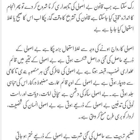
رک سکتا ہے جب قانون بے اصولی کی تابعدار ی کر نا شروع کر دے تو پھر انجام
کا اندازہ بخوبی کیا جاسکتا ہے قانون کی تشریح کا وقت گذر چکا اب اس کا صحیح یا غلط
استعمال کیا جارہا ہے بے
اصولی کا رواج ہونے کی وجہ سے غلط استعمال بڑھ چکا ہے بے اصولی کے
ذریعے حاصل کی گئی دراصل شکست ہوتی ہے بے اصولی کے نتیجہ میں قائم
عملداری غضب، قبضہ ہوتا ہے بے اصولی کی خاطر کی گئی ہر منصوبہ بندی تا کامی
سے دوچار ہوتی ہے بے اصولی کے اوپر قائم عمارت مضبوط درکنار اس کی تباہی
جلد ہوتی ہے۔بے اصولی ساکھ کی دشمن ہے سچائی امانت، دیانت اور راست
گوئی کی تدفین بے اصولی کے ذریعے ہوتی ہے بے اصولی انسان کی شخصیت،
کردار کو بری طرح مسنح کر دیتی ہے۔
تعلیم تربیت سے حاصل کی گئی شہرت بے اصولی کے ذریعے ختم ہو جاتی