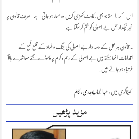
اس کے راستے جو بھی رکاوٹ کھڑی کریں وہ مسمار ہو جاتی ہے۔ صرف قانون پر
غیر لچکدار عمل بے اصولی کو ختم کر سکتا ہے
۔ قانون ہر عمل کے ذمہ دار بے اصولی کی جنگ و فساد کے قلع قمع کے
اقدامات اٹھا سکتے ہیں بے اصولی کے رحم و کرم پر چھوڑے گئے معاشرے بالآ
خر تباہ ہو جاتے ہیں۔
کیٹاگری میں :
عبدالجبار چوہدری
،
کالم
مزید پڑھیں