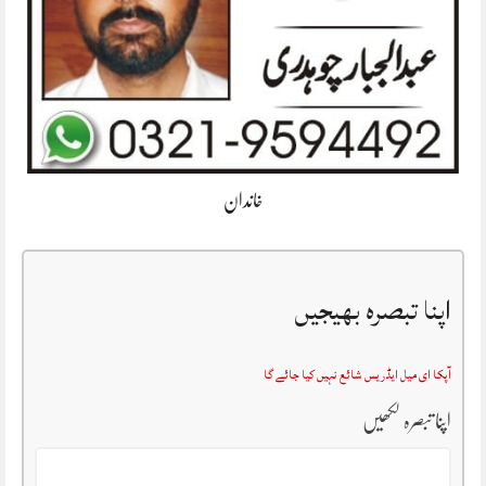
خاندان
اپنا تبصرہ بھیجیں
آپکا ای میل ایڈریس شائع نہیں کیا جائے گا
اپنا تبصرہ لکھیں