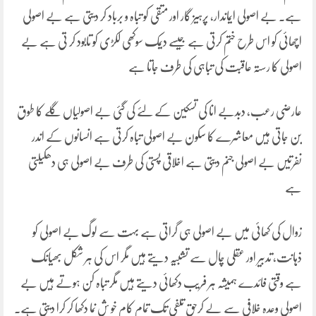
ہے۔ بے اصولی ایماندار، پرہیز گار اور متقی کو تباہ و برباد کر دیتی ہے بے اصولی
اچھائی کو اس طرح ختم کرتی ہے جیسے دیمک سوکھی لکڑی کو تابود کر تی ہے بے
اصولی کا رستہ عاقبت کی تباہی کی طرف جاتا ہے
عارضی رعب، دبدبے انا کی تسکین کے لئے کی گئی بے اصولیاں گلے کا طوق
بن جاتی ہیں معاشرے کا سکون بے اصولی تباہ کرتی ہے انسانوں کے اندر
نفرتیں بے اصولی جنم دیتی ہے اخلاقی پستی کی طرف بے اصولی ہی دھکیلتی
ہے
زوال کی کھائی میں بے اصولی ہی گراتی ہے بہت سے لوگ بے اصولی کو
ذہانت، تدبیر اور عقلی چال سے تشبیہ دیتے ہیں مگر اس کی ہر شکل بھیانک
ہے وقتی فائدے ہمیشہ ہر فریب دکھائی دیتے ہیں مگر تباہ کن ہوتے ہیں بے
اصولی وعدہ خلافی سے لے کرحق تلفی تک تمام کام خو ش نما دکھا کر کرا دیتی ہے۔