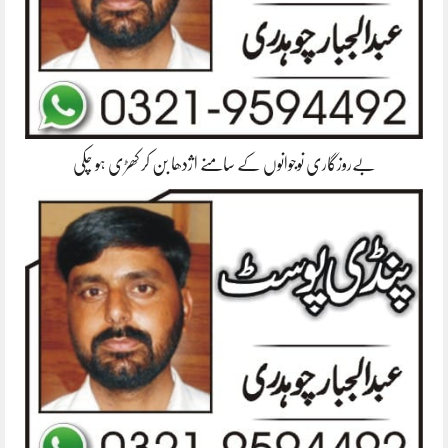
بےروزگاری نوجوانوں کے سامنے اژدھا بن کر کھڑی ہو چکی