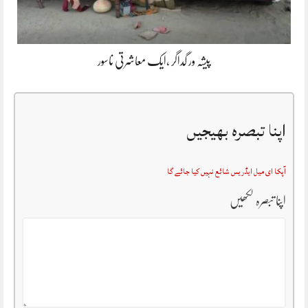
پیشہ ور گداگر ،ایک معاشرتی ناسور
اپنا تبصرہ بھیجیں
آپکا ای میل ایڈریس شائع نہیں کیا جائے گا
اپنا تبصرہ لکھیں