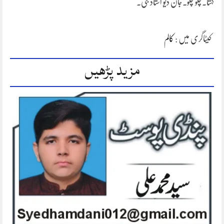
کہتا۔چلو چلو۔جان دیو استاد جی۔
کیٹاگری میں :
کالم
مزید پڑھیں