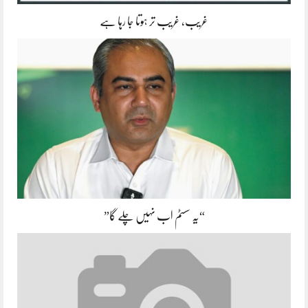
غریب، غریب تر ہوتا جا رہا ہے
“یہ سسٹم اب نہیں چلے گا”