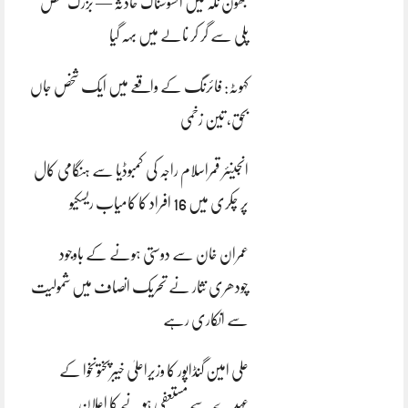
بھون نلہ میں افسوسناک حادثہ — بزرگ شخص
پلی سے گر کر نالے میں بہہ گیا
کہوٹہ: فائرنگ کے واقعے میں ایک شخص جاں
بحق، تین زخمی
انجینئر قمراسلام راجہ کی کمبوڈیا سے ہنگامی کال
پر چکری میں 16 افراد کا کامیاب ریسکیو
عمران خان سے دوستی ہونے کے باوجود
چودھری نثار نے تحریک انصاف میں شمولیت
سے انکاری رہے
علی امین گنڈاپور کا وزیراعلیٰ خیبرپختونخوا کے
عہدے سے مستعفی ہونے کا اعلان