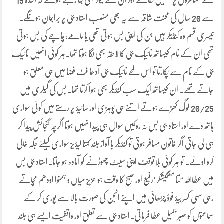
تھے مسافروں پر جگتیں لگاتے اور ان کے تیور بھی بتا رہے ہوتے کہ آئندہ 15
سے 20 سال کی محنت شاقہ سے یہ بھی منصب استاد جی پر براجمان ہونگے۔
تیسری قسم وہ کنڈیکر ہیں جن کی اپنی بس ہوتی تھی یا مامے،چاچے کی بس ہوتی
تھی ان کے نام کیساتھ نائیک جی کا لاحقہ بھی لگا ہوتا تھا۔ہر کوئی انھیں نائیک
جی کے نام سے پکارتا تو اس لمحے نائیک جی آدھا فٹ فضا میں ہی معلق ہو
جاتے تھے۔ ان کیساتھ ایک سب کنڈیکر بھی ہوا کرتا تھا۔بس کی گیلری میں
20/25 لوگ کھڑے ہوتے اتنے ہی پوہڑی اور سائیڈ پر رستے میں کوئی سواری
ہاتھ دے اور استاد جی بس نہ روکیں سوال ہی پیدا نہیں ہوتا اگرچہ گنجائش پیدا کر
ہی لی جاتی اگر خاتون مسافر ہوتی تو کنڈیکر با آواز بلند کہتا لیڈیز سواری کیلئے جگہ خالی
کرو اوئے۔ تو ہر کوئی بلا توقف اپنی سیٹ چھوڑنے کو آمادہ ہو جاتا۔استاد جی بس
میں عطااللہ‘لتا منگیشکر‘رفیع اور صبح کا وقت ہو عزیز میاں و ہمنوا اودھم مچاتے
رہی سہی کسر بیڈ فوڈ چڑھائی میں اپنے انجن کی صورت بالا سے پوری کر کے
سماعتوں کو صبر جمیل عطا فرماتی۔استاد جی سے تعلق اور واقفیت ایسے ہی بلند