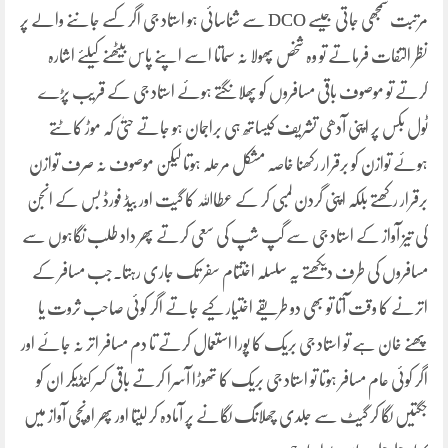
مرتبت سمجھی جاتی جیسے DCO سے شناسائی ہو استاد جی اگر کسے جاننے والے پر
نظر التفات فرماتے تو وہ شخص پھولا نہ سماتا اسے اپنے پاس بیٹھنے کیلئے اشارہ
کرتے تو موصوف باقی مسافروں کو پھلانگتے ہوئے استاد جی کے قریب پڑے
ٹول بکس پر اپنی آدھی تشریف کیساتھ ہی براجمان ہو جاتے حتیٰ کہ موڑ کاٹتے
ہوئے توازن کو برقرار رکھنا خاصہ مشکل مرحلہ ہوتا لیکن موصوف نہ صرف توازن
برقرار رکھتے بلکہ اپنی گردن لمبی کر کے عطااللہ کا گیت اور بیڈ فورڈ بس کے انجن
کی تیز آواز کے استاد جی سے گپ شپ کی سعی کرتے پھر داد طلب نگاہوں سے
مسافروں کی طرف دیکھتے یہ سلسلہ اختتام سفر تک جاری رہتا۔جب مسافر کے
اترنے کا وقت آتا تو بھی دو طریقے اختیار کیے جاتے اگر کوئی صاحب ثروت یا
پھنے خان ہے تو استاد جی بریک کا پورا استعمال کرتے تا دم مسافر اتر نہ جائے اور
اگر کوئی عام مسافر ہوتا تو استاد جی بریک کا تھوڑا آسرا کرتے باقی کسر کنڈیکر ان کو
جگتیں لگا کر گیٹ سے جلدی چھلانگ لگانے پر آمادہ کر لیتا اور پھر اونچی آواز میں