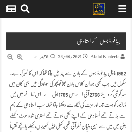
Skip
to
content
بیڈ فورڈ بسوں کے استاد جی
28/04/2021
Abdul Khateeb
0 تبصرے
1962 ماڈل بیڈ فورڈ بسوں کے ہارن سے پتہ چل جاتا تھا کہ اس کا نمبر کیا ہے۔
سکول میں جب کبھی دوران کلاس ہارن بجتا تو ٹیچر کی موجودگی میں بھی کان میں
سر گوشی کر دیتے 2766 آئی اے ہن 1785 بولی اے۔اُس زمانے میں بس
ڈرائیور کو بہت قدر اور عزت کی نگاہ سے دیکھا جاتا تھا۔ سب استاد جی کے نام
سے بلاتے تھے اُستاد جی کے اپنے ٹشن ہوتے تھے استری شدہ سوٹ‘کھلے
بٹن جس میں سے میلی بنیان نظر آتی تھی،کھلی چپل کھیڑیاں،کھلے پائنچے تقریباً