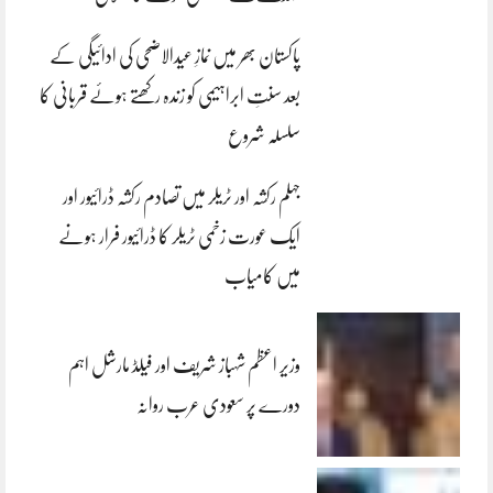
پاکستان بھر میں نمازِ عیدالاضحی کی ادائیگی کے
بعد سنتِ ابراہیمی کو زندہ رکھتے ہوئے قربانی کا
سلسلہ شروع
جہلم رکشہ اور ٹریلر میں تصادم رکشہ ڈرائیور اور
ایک عورت زخمی ٹریلر کا ڈرائیور فرار ہونے
میں کامیاب
وزیر اعظم شہباز شریف اور فیلڈ مارشل اہم
دورے پر سعودی عرب روانہ