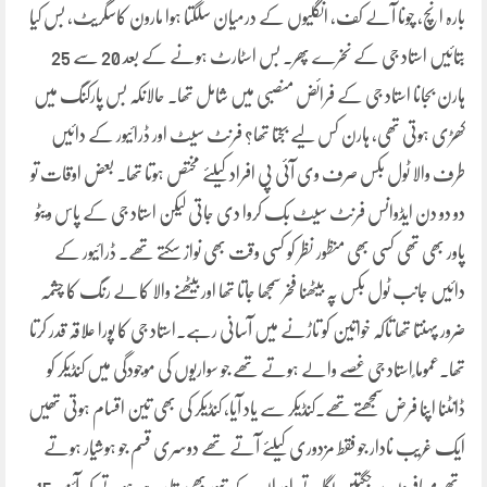
بارہ انچ، چونا آلے کف، انگلیوں کے درمیان سلگتا ہوا مارون کاسگریٹ، بس کیا
بتائیں استاد جی کے نخرے پھر۔ بس اسٹارٹ ہونے کے بعد 20 سے 25
ہارن بجانا استاد جی کے فرائض منصبی میں شامل تھا۔ حالانکہ بس پارکنگ میں
کھڑی ہوتی تھی، ہارن کس لیے بجتا تھا؟ فرنٹ سیٹ اور ڈرائیور کے دائیں
طرف والا ٹول بکس صرف وی آئی پی افراد کیلئے مختص ہوتا تھا۔ بعض اوقات تو
دو دو دن ایڈوانس فرنٹ سیٹ بک کروا دی جاتی لیکن استاد جی کے پاس ویٹو
پاور بھی تھی کسی بھی منظور نظر کو کسی وقت بھی نواز سکتے تھے۔ ڈرائیور کے
دائیں جانب ٹول بکس پہ بیٹھنا فخر سمجھا جاتا تھا اور بیٹھنے والا کالے رنگ کا چشمہ
ضرور پہنتا تھا تاکہ خواتین کو تاڑنے میں آسانی رہے۔استاد جی کا پورا علاقہ قدر کرتا
تھا۔عموما ًاستاد جی غصے والے ہوتے تھے جو سواریوں کی موجودگی میں کنڈیکر کو
ڈانٹنا اپنا فرض سمجھتے تھے۔کنڈیکر سے یاد آیا، کنڈیکر کی بھی تین اقسام ہوتی تھیں
ایک غریب نادار جو فقط مزدوری کیلئے آتے تھے دوسری قسم جو ہوشیار ہوتے