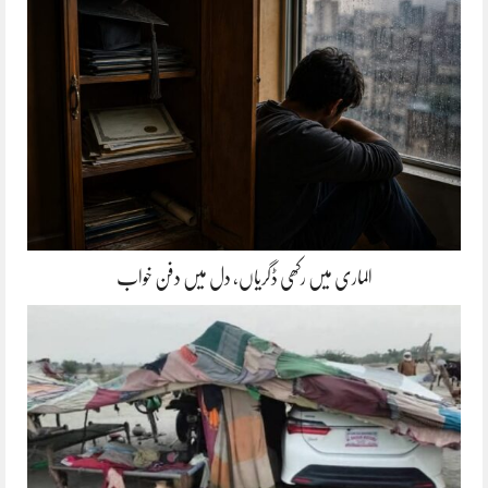
الماری میں رکھی ڈگریاں، دل میں دفن خواب