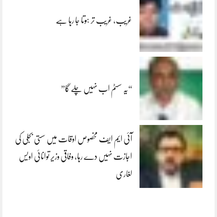
غریب، غریب تر ہوتا جا رہا ہے
“یہ سسٹم اب نہیں چلے گا”
آئی ایم ایف مخصوص اوقات میں سستی بجلی کی
اجازت نہیں دے رہا، وفاقی وزیر توانائی اویس
لغاری