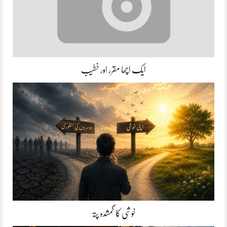
ایک اچھا مقرر اور خطیب
خوشی کا گمشدہ پتہ