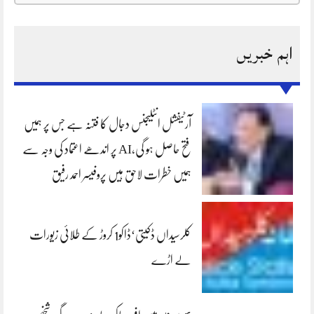
اہم خبریں
آرٹیفشل انٹلیجنس دجال کا فتنہ ہے جس پر ہمیں
فتح حاصل ہو گی،AI پر اندھے اعتماد کی وجہ سے
ہمیں خطرات لاحق ہیں پروفیسر احمد رفیق
کلرسیداں ڈکیتی‘ڈاکو1 کروڑ کے طلائی زیورات
لے اڑے