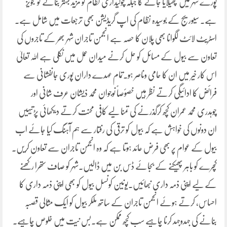
پورے شہر میں پھیلایا جائے گا جبکہ چوکیداری نظام کو مزید بہتر بنانے کو تجویز
ہے۔ سیوریج کے بوسیدہ نظام کی اپ گریڈیشن بھی ترجعات میں شامل ہے۔
اسٹریٹ لائٹ لگوانا بھی پلان کا حصہ ہے انجمن تاجران شہر بھر کے تاجروں کی
تعاون سے بیول کے مسائل کو حل کرنے میدان عمل میں نکلی ہے اللہ تعالیٰ
اس کار خیر میں ان کا حامی وناصر ہو۔تمام عہدے داران پوری جانفشانی سے
فرائض کا ادائیگی کرتے نظر ہیں خصؤصاً نوجوان محمد ذیشان عرف شانی اور
چوہدری محمد عمران کچھ کرگذرنے کی تمنا لیے کافی محنت کرتے دیکھائی پڑتیہیں
ان دونوں کی خواہش ہے کہ بیول کو ترقی کی رفتار سے ہم آہنگ کیا جائے اب
بیول کے عوام پر بھی فرض عائد ہوتا ہے کہ وہ انجمن تاجران سے تعاون کریں۔
کچرے کو باہر پھیکنے کے بجائے ڈس بن میں ڈالیں۔شہر کو صاف ستھرا رکھنے
کے لیے اپنی ذمہ داری نبھائیں۔یونین کونسل بیول کو بھی اپنی ذمہ داری کا
احساس، کرتے ہوئے انجمن تاجران کے ساتھ ملکر بیول کو ایک مثالی قصبہ
بنانے کی جہدوجہد کرنا چاہیے سب کچھ ممکن ہے۔بس نیت میں خلوص چاہیے۔