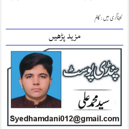
کیٹاگری میں :
کالم
مزید پڑھیں