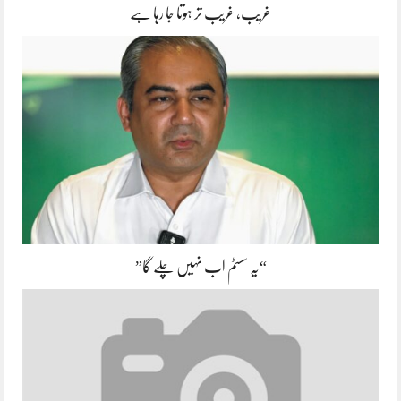
غریب، غریب تر ہوتا جا رہا ہے
“یہ سسٹم اب نہیں چلے گا”