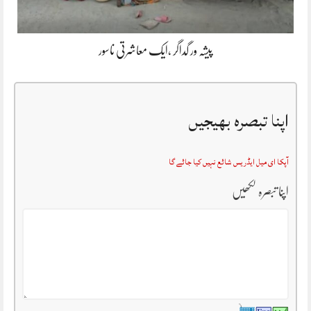
پیشہ ور گداگر ،ایک معاشرتی ناسور
اپنا تبصرہ بھیجیں
آپکا ای میل ایڈریس شائع نہیں کیا جائے گا
اپنا تبصرہ لکھیں