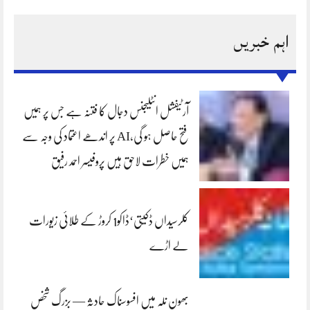
اہم خبریں
آرٹیفشل انٹلیجنس دجال کا فتنہ ہے جس پر ہمیں
فتح حاصل ہو گی،AI پر اندھے اعتماد کی وجہ سے
ہمیں خطرات لاحق ہیں پروفیسر احمد رفیق
کلرسیداں ڈکیتی‘ڈاکو1 کروڑ کے طلائی زیورات
لے اڑے
بھون نلہ میں افسوسناک حادثہ — بزرگ شخص