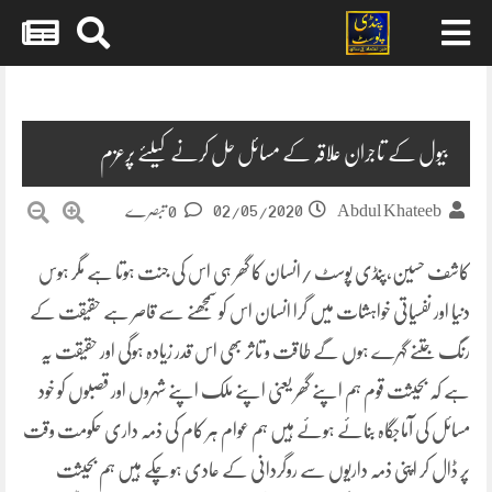
Skip
to
content
بیول کے تاجران علاقہ کے مسائل حل کرنے کیلئے پرعزم
02/05/2020
Abdul Khateeb
0 تبصرے
کاشف حسین،پنڈی پوسٹ /انسان کا گھر ہی اس کی جنت ہوتا ہے مگر ہوس
دنیا اور نفسیاتی خواہشات میں گرا انسان اس کو سمجھنے سے قاصر ہے حقیقت کے
رنگ جتنے گہرے ہوں گے طاقت و تاثر بھی اس قدر زیادہ ہوگی اور حقیقت یہ
ہے کہ بحیثت قوم ہم اپنے گھر یعنی اپنے ملک اپنے شہروں اور قصبوں کو خود
مسائل کی آماجگاہ بنائے ہوئے ہیں ہم عوام ہر کام کی ذمہ داری حکومت وقت
پر ڈال کر اپنی ذمہ داریوں سے روگردانی کے عادی ہوچکے ہیں ہم بحیثت