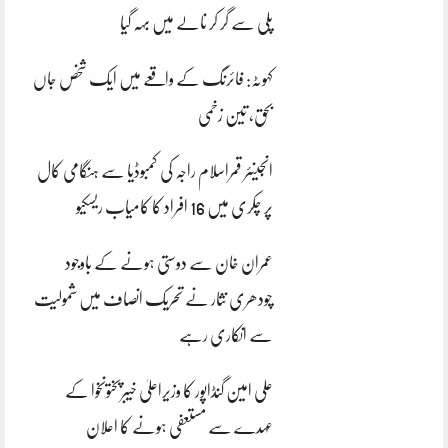
پلی سے گر کر نالے میں بہہ گیا
کہوٹہ: فائرنگ کے واقعے میں ایک شخص جاں
بحق، تین زخمی
انجینئر قمراسلام راجہ کی کمبوڈیا سے ہنگامی کال
پر چکری میں 16 افراد کا کامیاب ریسکیو
عمران خان سے دوستی ہونے کے باوجود
چودھری نثار نے تحریک انصاف میں شمولیت
سے انکاری رہے
علی امین گنڈاپور کا وزیراعلیٰ خیبرپختونخوا کے
عہدے سے مستعفی ہونے کا اعلان