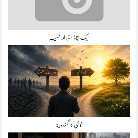
ایک اچھا مقرر اور خطیب
خوشی کا گمشدہ پتہ