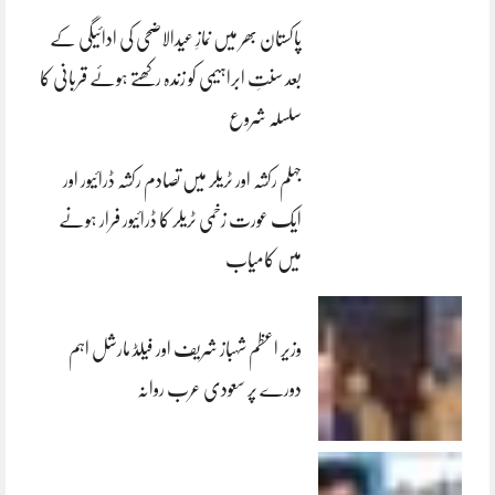
پاکستان بھر میں نمازِ عیدالاضحی کی ادائیگی کے
بعد سنتِ ابراہیمی کو زندہ رکھتے ہوئے قربانی کا
سلسلہ شروع
جہلم رکشہ اور ٹریلر میں تصادم رکشہ ڈرائیور اور
ایک عورت زخمی ٹریلر کا ڈرائیور فرار ہونے
میں کامیاب
وزیر اعظم شہباز شریف اور فیلڈ مارشل اہم
دورے پر سعودی عرب روانہ