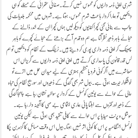
شہری اپنی ذمہ داریوں کو محسوس نہیں کرتے۔صفائی ستھرائی کے مسئلٰے کو ہی
دیکھیں تو ہمارا کردار باعث شرم محسوس، ہوتا ہے۔شہروں میں محکمہ بلدیات کی
جانب سے بنائی گئی کچرا کنڈیوں کو دیکھ لیں جہاں کچرا ان کے اندر ڈالنے کے
بجائے باہر ڈھیر نظر آتا ہے ہم دو قدم آگے بڑھنے کے بجائے کچرے کو باہر
پھینک کر اپنی ذمہ داری پوری کر دیتے ہیں۔ٹریفک کے نظام کو دیکھیں تو ہم
کس قدر قانون کی پاسداری کرتے ہیں اپنی اپنی ذمہ داریوں سے گریزاں اس
معاشرے میں اگر کوئی فرد یا تنظیم بہتری کے لیے میدان عمل میں اترے تو
خوشگوار حیرت ہوتی ہے۔بیول شہر بھی گندگی کے ڈھیروں اور سوریج نظام کی تباہ
حالی کے حوالے سے یونین کونسل کے کردار پر سوالیہ نشان رہا ہے جابجا گندگی
کے ڈھیر اور گٹروں سے ابلتا پانی ہماری اجتماعی بے حسی کا آئینہ دار رہا ہے۔
سوشل و پرنٹ میڈیا پر اس حوالے سے کافی تنقید بھی ہوتی ہے لیکن یونین
کونسل انتظامیہ پر اس کا کوئی اثر نہیں ہوتا۔بیول اس وقت مسائل کا گڑھ بن چکا