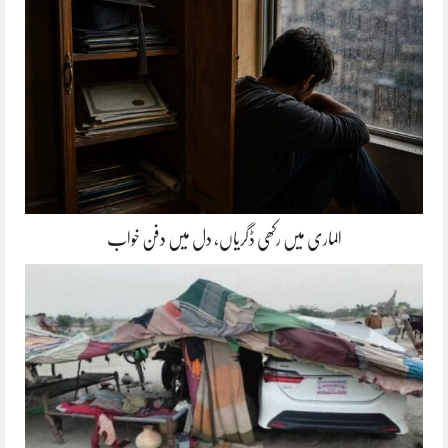
الماری میں رکھی ڈگریاں، دل میں دفن خواب