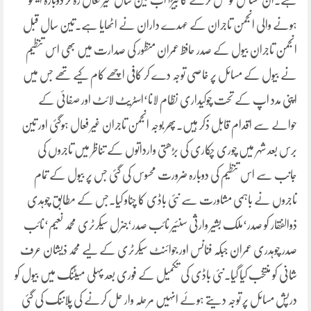
ہے۔ان مسائل کو حل کرنے کا بیڑا اب تین سال غیر فعال رہ کر دوبارہ ایکٹو
ہونے والی انجمن تاجران کے عہدے داران نے اٹھایا ہے۔تین سال قبل
انجمن تاجران بیول کے صدر حافظ عمران منظور کی صدارت میں بھی اس تنظیم
نے بیول کے مسائل پر خاصی توجہ دے کر کافی اچھے کام کیے تھے جس میں
اپنی مدد اپ کے تحت چوکیداری نظام لانا‘اسٹریٹ لائٹ اور صفائی کے
حوالے سے اقدام قابل ذکر ہیں۔پھر بوجہ انجمن تاجران غیر فعال ہوگئی اور تین
برس بعد شہر میں چوری چکاری کی بڑھتی وارداتوں کے تناظر میں تاجروں کی
جانب سے اس تنظیم کی دوبارہ ضرورت محسوس کی گئی جس پر بیول کے تمام
تاجروں نے باہمی مشاورت سے نئی باڈی کا چناو کیا۔جس کے مطابق چوہدی
ذوالفقار کو صدر‘ملک بشیر وارثی سنئیر نائب صدر‘جنرل سیکرٹری محمد نعیم‘نائب
صدر چوہدری عمران جبکہ فنانس اور جوائنٹ سیکرٹری کے لیے محمد ذیشان عرف
شانی کو منتخب کیا گیا۔نئی باڈی کی تکمیل کے فوری بعد پہلی میٹنگ میں بیول کو
درپش مسائل پر توجہ دیتے ہوئے انہیں مرحلہ وار حل کرنے کی پلاننگ کی گئی