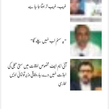
غریب، غریب تر ہوتا جا رہا ہے
“یہ سسٹم اب نہیں چلے گا”
آئی ایم ایف مخصوص اوقات میں سستی بجلی کی
اجازت نہیں دے رہا، وفاقی وزیر توانائی اویس
لغاری