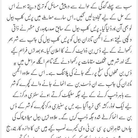
سب سے پہلے گندگی کے حوالے سے درپیش مسائل کو ترجع دیتے ہوئے اس
کے حل کے لیے تجاویز لیں گئیں۔اس سارے معاملے میں پریس کلب بیول
کو بھی آن بورڈ لیا گیا۔پریس کلب بیول کے سابق صدر چوہدری مظہر نے ذاتی
دلچسپی لیتے ہوئے انجمن تاجران بیول کو پریس کلب بیول کی جانب سے شہر بھر
رکھوانے کے لیے ڈس بن ڈونیٹ کرنے کا اعلان کیا۔جو بعد ازں فراہم کیے
گئے اور شہر میں مختلف مقامات پر رکھوا دئے گئے تاہم اگلے مراحل میں یہ
ڈس بن محلوں کی سطح پر رکھے جانے کی پلاننگ ہے. اس کے علاوہ انجمن
تاجران کی جانب سے ان ڈسٹ بن سے اٹھائے جانے والے کچرے کو شہر
سے باہر ڈمپ کرنے کے لیے جگہ سلیکٹ کرتے ہوئے سنٹری ورکرزکے
لیے ایک لوڈر رکشہ بھی خریدا گیا ہے جس پر سنیٹری ورکز کچرے کو شہر کے ڈس
بن سے اٹھا کرطے شدہ جگہ ڈمپ کریں گے۔ علاوہ ازیں بیول میلاد چوک کی
چاروں شاہراؤں پر سی سی ٹی وی کیمرے نصب کیے ہیں جن کا دائرہ کار بتدریج