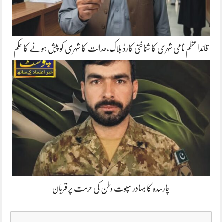
قائداعظم نامی شہری کا شناختی کارڈ بلاک،عدالت کا شہری کو پیش ہونے کا حکم
چارسدہ کا بہادر سپوت وطن کی حرمت پر قربان