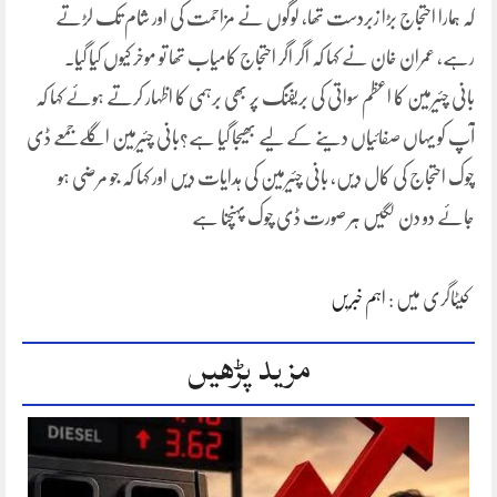
کہ ہمارا احتجاج بڑا زبردست تھا، لوگوں نے مزاحمت کی اور شام تک لڑتے
رہے، عمران خان نے کہا کہ اگر اگر احتجاج کامیاب تھا تو موخر کیوں کیا گیا۔
بانی چئیرمین کا اعظم سواتی کی بریفنگ پر بھی برہمی کا اظہار کرتے ہوئے کہا کہ
آپ کو یہاں صفائیاں دینے کے لیے بھیجا گیا ہے؟بانی چئیرمین اگلے جمعے ڈی
چوک احتجاج کی کال دیں، بانی چئیرمین کی ہدایات دیں اور کہا کہ جو مرضی ہو
جائے دو دن لگیں ہر صورت ڈی چوک پہنچنا ہے
کیٹاگری میں :
اہم خبریں
مزید پڑھیں