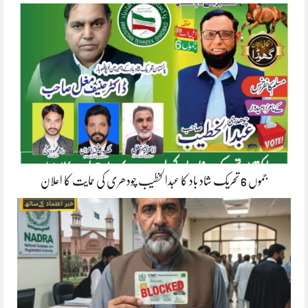
جموں 6 تحریک شاد باد کا عبدالخطیب چودھری کی حمایت کا اعلان