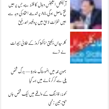
آرٹیفشل انٹلیجنس دجال کا فتنہ ہے جس پر ہمیں
فتح حاصل ہو گی،AI پر اندھے اعتماد کی وجہ سے
ہمیں خطرات لاحق ہیں پروفیسر احمد رفیق
کلرسیداں ڈکیتی‘ڈاکو1 کروڑ کے طلائی زیورات
لے اڑے
بھون نلہ میں افسوسناک حادثہ — بزرگ شخص
پلی سے گر کر نالے میں بہہ گیا
کہوٹہ: فائرنگ کے واقعے میں ایک شخص جاں
بحق، تین زخمی