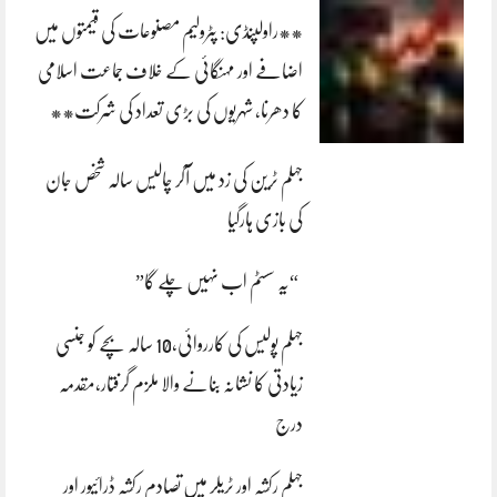
**راولپنڈی: پٹرولیم مصنوعات کی قیمتوں میں
اضافے اور مہنگائی کے خلاف جماعت اسلامی
کا دھرنا، شہریوں کی بڑی تعداد کی شرکت**
جہلم ٹرین کی زد میں آکر چالیس سالہ شخص جان
کی بازی ہارگیا
“یہ سسٹم اب نہیں چلے گا”
جہلم پولیس کی کارروائی،10 سالہ بچے کو جنسی
زیادتی کا نشانہ بنانے والا ملزم گرفتار،مقدمہ
درج
جہلم رکشہ اور ٹریلر میں تصادم رکشہ ڈرائیور اور