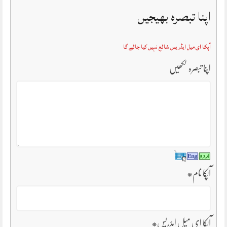
اپنا تبصرہ بھیجیں
آپکا ای میل ایڈریس شائع نہیں کیا جائے گا
اپنا تبصرہ لکھیں
آپکا نام
*
آپکا ای میل ایڈریس
*