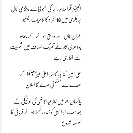
انجینئر قمراسلام راجہ کی کمبوڈیا سے ہنگامی کال
پر چکری میں 16 افراد کا کامیاب ریسکیو
عمران خان سے دوستی ہونے کے باوجود
چودھری نثار نے تحریک انصاف میں شمولیت
سے انکاری رہے
علی امین گنڈاپور کا وزیراعلیٰ خیبرپختونخوا کے
عہدے سے مستعفی ہونے کا اعلان
پاکستان بھر میں نمازِ عیدالاضحی کی ادائیگی کے
بعد سنتِ ابراہیمی کو زندہ رکھتے ہوئے قربانی کا
سلسلہ شروع