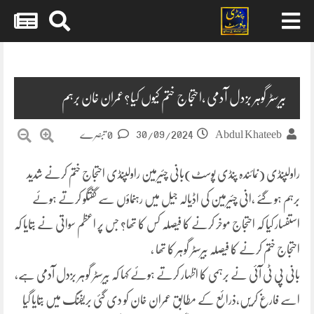
Skip
to
content
بیرسٹر گوہر بزدل آدمی ،احتجاج ختم کیوں کیا؟عمران خان برہم
30/09/2024
Abdul Khateeb
0 تبصرے
راولپنڈی (نمائندہ پنڈی پوسٹ)بانی چئیرمین راولپنڈی احتجاج ختم کرنے شدید
برہم ہو گئے ،انی چئیرمین کی اڈیالہ جیل میں رہنماؤں سے گفتگو کرتے ہوئے
استفسار کیا کہ احتجاج موخر کرنے کا فیصلہ کس کا تھا؟ جس پر اعظم سواتی نے بتایا کہ
احتجاج ختم کرنے کا فیصلہ بیرسٹر گوہر کا تھا ،
بانی پی ٹی آئی نے برہمی کا اظہار کرتے ہوئے کہا کہ بیرسٹر گوہر بزدل آدمی ہے،
اسے فارغ کریں،ذرائع کے مطابق عمران خان کو دی گئی بریفنگ میں بتایا گیا