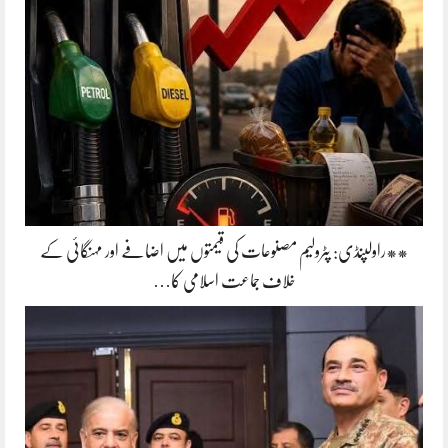
**راولپنڈی: پٹرولیم مصنوعات کی قیمتوں میں اضافے اور مہنگائی کے
خلاف جماعت اسلامی کا…