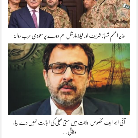
وزیر اعظم شہباز شریف اور فیلڈ مارشل اہم دورے پر سعودی عرب روانہ
آئی ایم ایف مخصوص اوقات میں سستی بجلی کی اجازت نہیں دے رہا،
وفاقی…