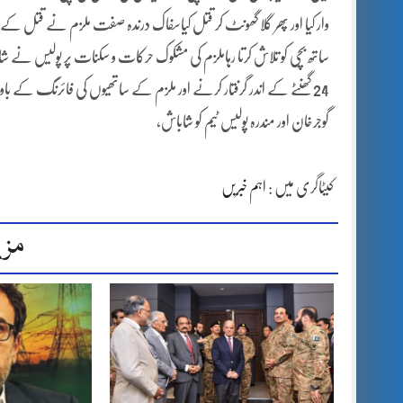
وار کیا اور پھر گلا گھونٹ کر قتل کیاسفاک درندہ صفت ملزم نے قتل کے بعد
ساتھ بچی کو تلاش کرتا رہاملزم کی مشکوک حرکات و سکنات پر پولیس نے شامل
24 گھنٹے کے اندر گرفتار کرنے اور ملزم کے ساتھیوں کی فائرنگ کے با
گوجرخان اور مندرہ پولیس ٹیم کو شاباش،
کیٹاگری میں :
اہم خبریں
مزی