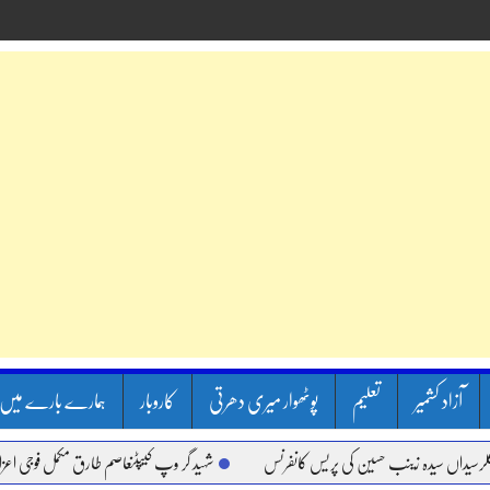
آزاد کشمیر
تعلیم
پوٹھوار میری دھرتی
کاروبار
ہمارے بارے میں
 سیدہ زینب حسین کی پریس کانفرنس
شہید گر وپ کیپٹنعاصم طارق مکمل فوجی اعزاز کے سات