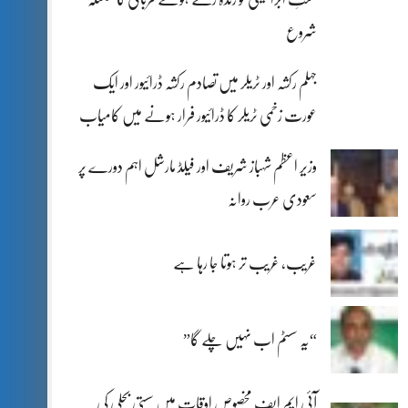
شروع
جہلم رکشہ اور ٹریلر میں تصادم رکشہ ڈرائیور اور ایک
عورت زخمی ٹریلر کا ڈرائیور فرار ہونے میں کامیاب
وزیر اعظم شہباز شریف اور فیلڈ مارشل اہم دورے پر
سعودی عرب روانہ
غریب، غریب تر ہوتا جا رہا ہے
“یہ سسٹم اب نہیں چلے گا”
آئی ایم ایف مخصوص اوقات میں سستی بجلی کی