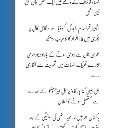
کہوٹہ: فائرنگ کے واقعے میں ایک شخص جاں بحق،
تین زخمی
انجینئر قمراسلام راجہ کی کمبوڈیا سے ہنگامی کال پر
چکری میں 16 افراد کا کامیاب ریسکیو
عمران خان سے دوستی ہونے کے باوجود چودھری
نثار نے تحریک انصاف میں شمولیت سے انکاری
رہے
علی امین گنڈاپور کا وزیراعلیٰ خیبرپختونخوا کے عہدے
سے مستعفی ہونے کا اعلان
پاکستان بھر میں نمازِ عیدالاضحی کی ادائیگی کے بعد
سنتِ ابراہیمی کو زندہ رکھتے ہوئے قربانی کا سلسلہ