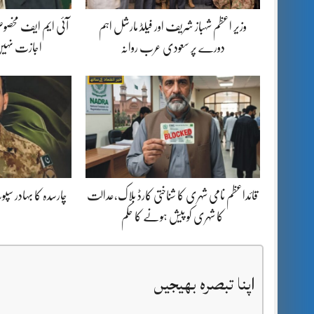
وزیر اعظم شہباز شریف اور فیلڈ مارشل اہم
آئی ایم ایف مخصوص
دورے پر سعودی عرب روانہ
اجازت نہیں
قائداعظم نامی شہری کا شناختی کارڈ بلاک،عدالت
چارسدہ کا بہادر س
کا شہری کو پیش ہونے کا حکم
اپنا تبصرہ بھیجیں