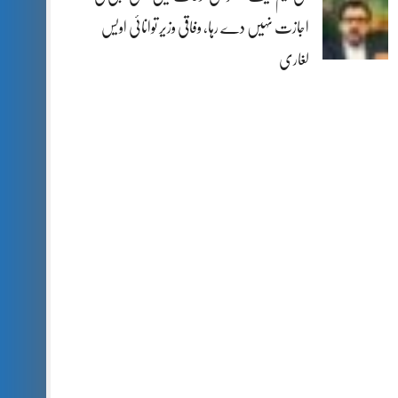
اجازت نہیں دے رہا، وفاقی وزیر توانائی اویس
لغاری