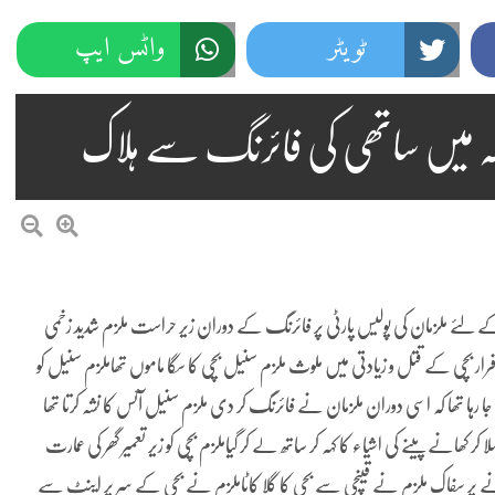
ٹویٹر
واٹس ایپ
ابلہ میں ساتھی کی فائرنگ سے ہلاک
نے کے لئے ملزمان کی پولیس پارٹی پر فائرنگ کے دوران زیر حراست ملزم شدید زخمی
ار بچی کے قتل و زیادتی میں ملوث ملزم سنیل بچی کا سگا ماموں تھاملزم سنیل کو
 جا رہا تھا کہ اسی دوران ملزمان نے فائرنگ کر دی ملزم سنیل آئس کا نشہ کرتا تھا
کر کھانے پینے کی اشیاء کا کہہ کر ساتھ لے کر گیاملزم بچی کو زیر تعمیر گھر کی عمارت
 پر سفاک ملزم نے قینچی سے بچی کا گلا کاٹاملزم نے بچی کے سر پر اینٹ سے