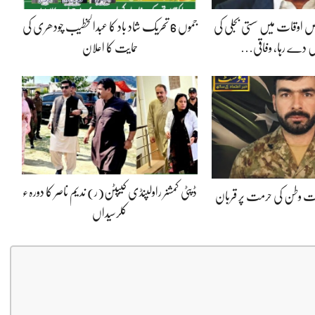
 اوقات میں سستی بجلی کی
جموں 6 تحریک شاد باد کا عبدالخطیب چودھری کی
 دے رہا، وفاقی…
حمایت کا اعلان
ڈپٹی کمشنر راولپنڈی کیپٹن(ر) ندیم ناصر کا دورہء
پوت وطن کی حرمت پر قربان
کلرسیداں