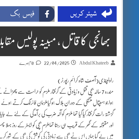
شیئر کریں
فیس بک
بھانجی کا قاتل ، مبینہ پولیس مق
22/04/2025
Abdul Khateeb
0 تبصرے
راولپنڈی(آصف شاہ کرائم رپورٹر)
مندرہ 7 سالہ بچی قتل و زیادتی کے گرفتار ملزم کو حراست سے چھڑا
ہوا جو ہسپتال منتقلی کے دوران ہلاک ہو گیاملزمان فائرنگ کرتے ہوئے فر
گزشتہ رات گرفتار کیا گیا تھا ملزم کو آلہ ضرب کی برآمدگی کے لئے لے جایا
اور مقتولہ کے گھر کے قریب ہی رہتا تھاملزم بچی کو ایسٹر کے روز بہلا پھسلا 
میں لے گیا جہاں اس نے بچی سے زیادتی کی کوشش کی بچی کے شور کرنے