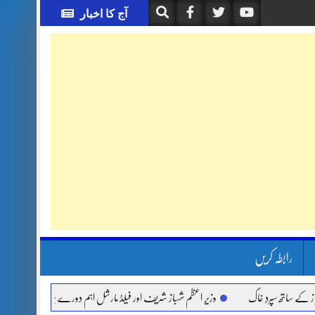
آج کا اخبار
رابطہ کریں
ھ سپردِ خاک
وزیر اعظم شہباز شریف اور فیلڈ مارشل اہم دورے پر سعودی عرب روانہ