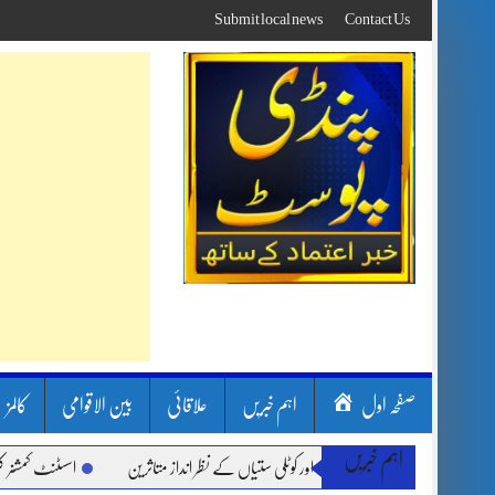
Skip
Submit local news
Contact Us
to
content
صفحہ اول
اہم خبریں
علاقائی
بین الاقوامی
کالمز
اہم خبریں
 بارشیں، لینڈ سلائیڈنگ اور کوٹلی ستیاں کے نظر انداز متاثرین
اسسٹنٹ کمشنر کلرسیداں