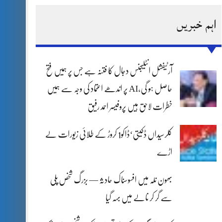
اہم خبریں
آرٹیفشل انٹلیجنس دجال کا فتنہ ہے جس پر ہمیں فتح
حاصل ہو گی،AI پر اندھے اعتماد کی وجہ سے ہمیں
خطرات لاحق ہیں پروفیسر احمد رفیق
کلرسیداں ڈکیتی‘ڈاکو1 کروڑ کے طلائی زیورات لے
اڑے
بھون نلہ میں افسوسناک حادثہ — بزرگ شخص پلی
سے گر کر نالے میں بہہ گیا