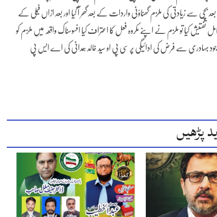
 بچی سے زیادتی کی ملزم گھناؤنی واردات کے بعد گھر آ گیا اور بعد ازاں فیملی کے
 تفتیش کیا تو ملزم نے اپنے مکروہ فعل کا اعتراف کیا افسوسناک واقعہ میں ملزم کو
وجود بہادری سے فرض کی ادائیگی پر سی پی او سید خالد ہمدانی کی اے ایس پی
د پڑھیں