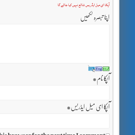
آپکا ای میل ایڈریس شائع نہیں کیا جائے گا
اپنا تبصرہ لکھیں
آپکا نام
*
آپکا ای میل ایڈریس
*