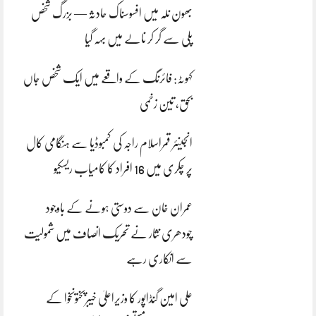
بھون نلہ میں افسوسناک حادثہ — بزرگ شخص
پلی سے گر کر نالے میں بہہ گیا
کہوٹہ: فائرنگ کے واقعے میں ایک شخص جاں
بحق، تین زخمی
انجینئر قمراسلام راجہ کی کمبوڈیا سے ہنگامی کال
پر چکری میں 16 افراد کا کامیاب ریسکیو
عمران خان سے دوستی ہونے کے باوجود
چودھری نثار نے تحریک انصاف میں شمولیت
سے انکاری رہے
علی امین گنڈاپور کا وزیراعلیٰ خیبرپختونخوا کے