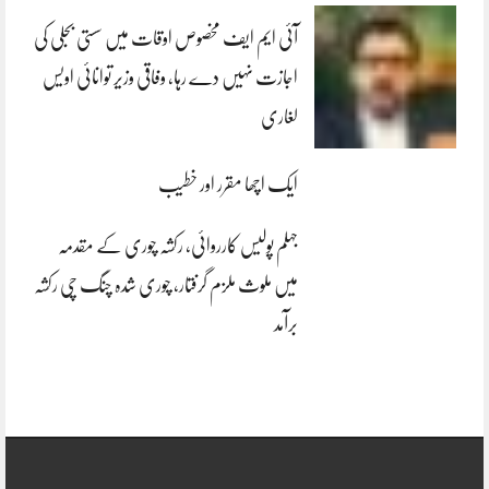
آئی ایم ایف مخصوص اوقات میں سستی بجلی کی
اجازت نہیں دے رہا، وفاقی وزیر توانائی اویس
لغاری
ایک اچھا مقرر اور خطیب
جہلم پولیس کارروائی، رکشہ چوری کے مقدمہ
میں ملوث ملزم گرفتار، چوری شدہ چنگ چی رکشہ
برآمد