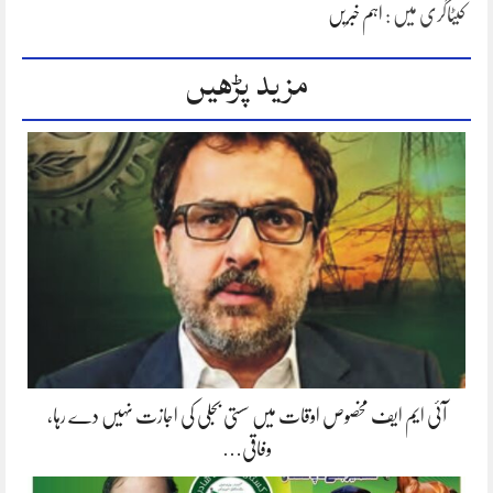
کیٹاگری میں :
اہم خبریں
مزید پڑھیں
آئی ایم ایف مخصوص اوقات میں سستی بجلی کی اجازت نہیں دے رہا،
وفاقی…