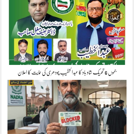
جموں 6 تحریک شاد باد کا عبدالخطیب چودھری کی حمایت کا اعلان