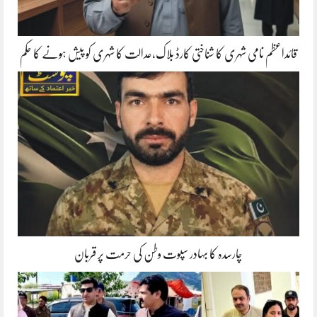
قائداعظم نامی شہری کا شناختی کارڈ بلاک،عدالت کا شہری کو پیش ہونے کا حکم
چارسدہ کا بہادر سپوت وطن کی حرمت پر قربان