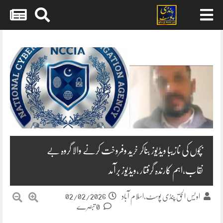
Skip
to
content
بچوں کی نازیبا ویڈیوز بناکر خرید وفروخت کرنے والا گروہ بے
نقاب،اہم کارندہ گرفتار ،ویڈیوز برآمد
02/02/2026
اویس الحق پنڈی پوسٹ،اسلام آباد
0 تبصرے