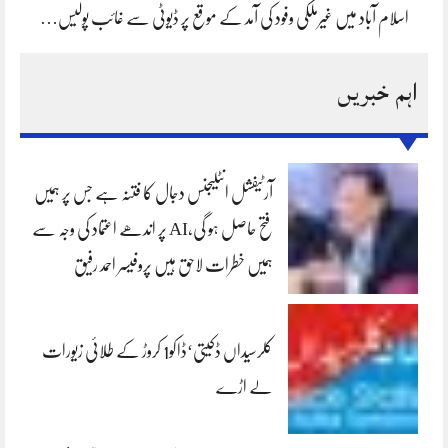
اسلام آباد میں غیرملکی وفود کی آمد کے موقع پر ڈیوٹی سے غائب پولیس…
اہم خبریں
آرٹیفشل انٹلیجنس دجال کا فتنہ ہے جس پر ہمیں
فتح حاصل ہو گی،AI پر اندھے اعتماد کی وجہ سے
ہمیں خطرات لاحق ہیں پروفیسر احمد رفیق
کلرسیداں ڈکیتی‘ڈاکو1 کروڑ کے طلائی زیورات
لے اڑے