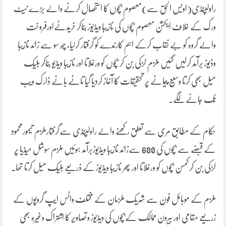
راولپنڈی(اویس الحق سے)معصوم بچوں کا استحصال کرنے والے بڑے نیٹ
ورک کے خلاف ایکشن معصوم بچوں کی نازیبا ویڈیوز بناکر خریدنےاورفروخت
والے گروہ کو بے نقاب کرکے اہم کارندے کو گرفتار کرلیا، چھ سو سے زائد نازیبا
وڈیوز برآمد کرلیں گئیں ملزم لڑکی بن کر بچوں کو ورغلاتا اور نازیبا ویڈیو بناکر بلیک
میل بھی کرتا وسیع پیمانے پر تحقیقات کا آغاز کردیا گیا تانے بانے ڈارک ویب
تک جانے لگے۔
حکام کے مطابق مری سے تعلق رکھنے والے راولپنڈی سےگرفتارملزم تیمورمحمود
کے قبضے سے بچوں کی 600 سےزائد نازیبا ویڈیوزبرآمد ہوئیں ملزم سوشل میڈیا پر
لڑکی بن کرکمسن بچوں کو ورغلاتا اور پھر نازیبا ویڈیوز کے ذریعے بلیک میل کرتا تھا.
ملزم کے موبائل فون سے شریک ملزمان کے مختلف واٹس ایپ گروپوں کے
زریعے مقامی اور بیرون ممالک کےبچوں کی ویڈیوز و تصاویر کا اشتراک وغیرہ بھی