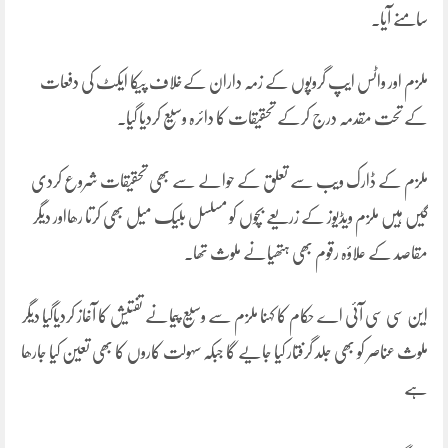
سامنے آیا۔
ملزم اور واٹس ایپ گروپوں کے زمہ داران کےخلاف پیکا ایکٹ کی دفعات
کے تحت مقدمہ درج کرکے تحقیقات کا دائرہ وسیع کردیا گیا۔
ملزم کے ڈارک ویب سے تعلق کے حوالے سے بھی تحقیقات شروع کردی
گیں ہیں ملزم ویڈیوز کے زریعے بچوں کو مسلسل بلیک میل بھی کرتا رھااور دیگر
مقاصد کے علاؤہ رقوم بھی ہتھیانے ملوث تھا۔
این سی سی آئی اے حکام کا کہنا ملزم سے وسیع پیمانے تفتیش کا آغاز کردیاگیا دیگر
ملوث عناصر کو بھی جلد گرفتار کیا جایے گا جبکہ سہولت کاروں کا بھی تعین کیا جارھا
ہے