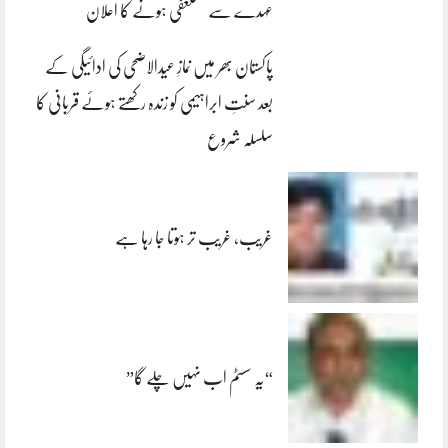
عہدے سے مستعفی ہونے کا اعلان
پاکستان بھر میں نمازِ عیدالاضحی کی ادائیگی کے
بعد سنتِ ابراہیمی کو زندہ رکھتے ہوئے قربانی کا
سلسلہ شروع
غریب، غریب تر ہوتا جا رہا ہے
“یہ سسٹم اب نہیں چلے گا”