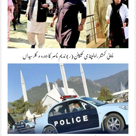
ڈپٹی کمشنر راولپنڈی کیپٹن(ر) ندیم ناصر کا دورہء کلرسیداں