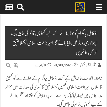
Skip
to
content
بنو قابل پروگرام کو مؤثر بنانے کے لیے کمیٹیاں قائم کی جائیں گی،
ایڈوائزری بورڈ بھی بنایا جائے گا: امیر جماعت اسلامی ٹیکسلا عتیق
الرحمٰن کاشمیری
01/09/2025
مختار اجمل بھٹی
0 تبصرے
ٹیکسلا۔ الخدمت فاؤنڈیشن کے تحت بنو قابل پروگرام کے حوالے سے کور کمیٹی
کا اجلاس امیر جماعت اسلامی تحصیل ٹیکسلا عتیق کاشمیری کی صدارت میں منعقد
ہوا،اجلاس میں فیصلہ کیا گیا کہ بڑے پیمانے پر رجسٹریشن کو مؤثر اور منظم بنانے
کے لیے کمیٹیاں قائم کی جائیں گی۔