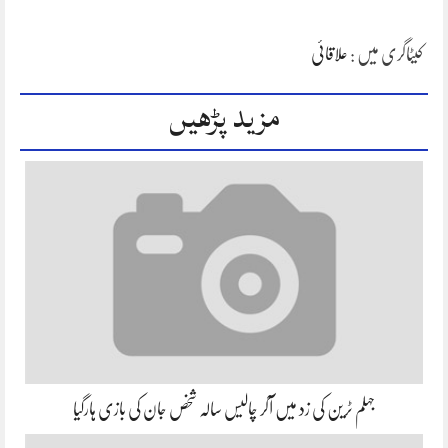
کیٹاگری میں :
علاقائی
مزید پڑھیں
جہلم ٹرین کی زد میں آکر چالیس سالہ شخص جان کی بازی ہارگیا