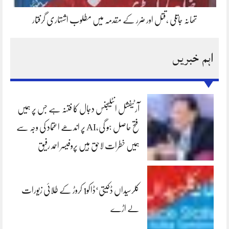
تھانہ جاتلی ،قتل اور ضرر کے مقدمہ میں مطلوب اشتہاری گرفتار
اہم خبریں
آرٹیفشل انٹلیجنس دجال کا فتنہ ہے جس پر ہمیں
فتح حاصل ہو گی،AI پر اندھے اعتماد کی وجہ سے
ہمیں خطرات لاحق ہیں پروفیسر احمد رفیق
کلرسیداں ڈکیتی‘ڈاکو1 کروڑ کے طلائی زیورات
لے اڑے