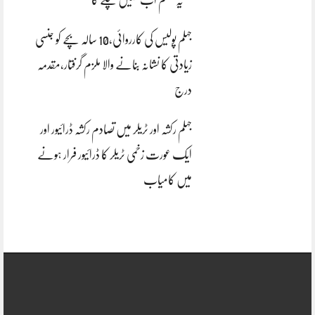
“یہ سسٹم اب نہیں چلے گا”
جہلم پولیس کی کارروائی،10 سالہ بچے کو جنسی
زیادتی کا نشانہ بنانے والا ملزم گرفتار،مقدمہ
درج
جہلم رکشہ اور ٹریلر میں تصادم رکشہ ڈرائیور اور
ایک عورت زخمی ٹریلر کا ڈرائیور فرار ہونے
میں کامیاب