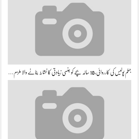
جہلم پولیس کی کارروائی،10 سالہ بچے کو جنسی زیادتی کا نشانہ بنانے والا ملزم…