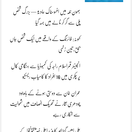
بھون نلہ میں افسوسناک حادثہ — بزرگ شخص
پلی سے گر کر نالے میں بہہ گیا
کہوٹہ: فائرنگ کے واقعے میں ایک شخص جاں
بحق، تین زخمی
انجینئر قمراسلام راجہ کی کمبوڈیا سے ہنگامی کال
پر چکری میں 16 افراد کا کامیاب ریسکیو
عمران خان سے دوستی ہونے کے باوجود
چودھری نثار نے تحریک انصاف میں شمولیت
سے انکاری رہے
علی امین گنڈاپور کا وزیراعلیٰ خیبرپختونخوا کے