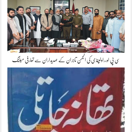
سی پی او،راولپنڈی کی انجمن تاجران کے عہدیداران سے تعارفی میٹنگ