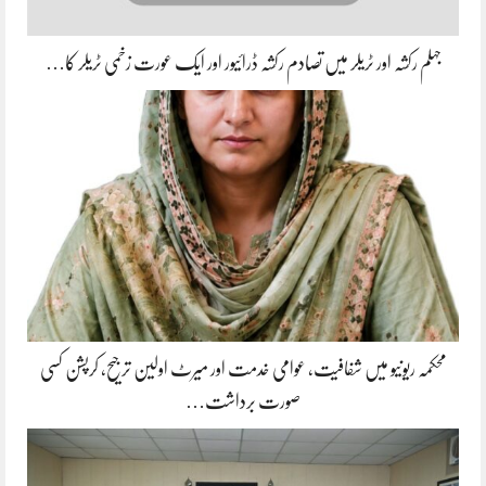
جہلم رکشہ اور ٹریلر میں تصادم رکشہ ڈرائیور اور ایک عورت زخمی ٹریلر کا…
محکمہ ریونیو میں شفافیت، عوامی خدمت اور میرٹ اولین ترجیح، کرپشن کسی
صورت برداشت…