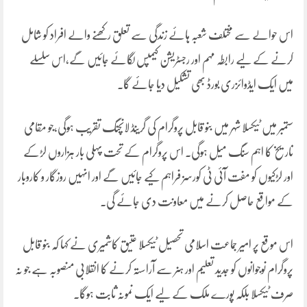
اس حوالے سے مختلف شعبہ ہائے زندگی سے تعلق رکھنے والے افراد کو شامل
کرنے کے لیے رابطہ مہم اور رجسٹریشن کیمپس لگائے جائیں گے،اس سلسلے
میں ایک ایڈوائزری بورڈ بھی تشکیل دیا جائے گا۔
ستمبر میں ٹیکسلا شہر میں بنو قابل پروگرام کی گرینڈ لانچنگ تقریب ہوگی،جو مقامی
تاریخ کا اہم سنگ میل ہوگی۔ اس پروگرام کے تحت پہلی بار ہزاروں لڑکے
اور لڑکیوں کو مفت آئی ٹی کورسز فراہم کیے جائیں گے اور انہیں روزگار و کاروبار
کے مواقع حاصل کرنے میں معاونت دی جائے گی۔
اس موقع پر امیر جماعت اسلامی تحصیل ٹیکسلا عتیق کاشمیری نے کہا کہ بنو قابل
پروگرام نوجوانوں کو جدید تعلیم اور ہنر سے آراستہ کرنے کا انقلابی منصوبہ ہے جو نہ
صرف ٹیکسلا بلکہ پورے ملک کے لیے ایک نمونہ ثابت ہوگا۔