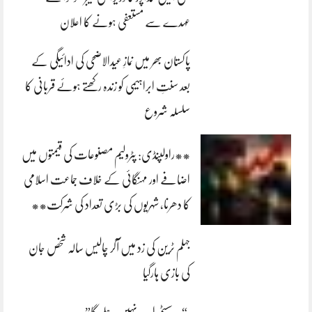
عہدے سے مستعفی ہونے کا اعلان
پاکستان بھر میں نمازِ عیدالاضحی کی ادائیگی کے
بعد سنتِ ابراہیمی کو زندہ رکھتے ہوئے قربانی کا
سلسلہ شروع
**راولپنڈی: پٹرولیم مصنوعات کی قیمتوں میں
اضافے اور مہنگائی کے خلاف جماعت اسلامی
کا دھرنا، شہریوں کی بڑی تعداد کی شرکت**
جہلم ٹرین کی زد میں آکر چالیس سالہ شخص جان
کی بازی ہارگیا